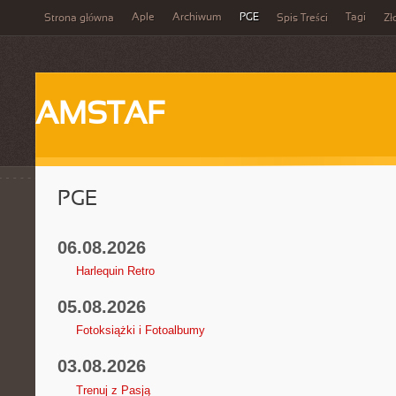
Aple
Archiwum
PGE
Tagi
Strona główna
Spis Treści
Zł
AMSTAF
PGE
06.08.2026
Harlequin Retro
05.08.2026
Fotoksiążki i Fotoalbumy
03.08.2026
Trenuj z Pasją