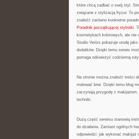
które chcą zadbać o swój styl. Str
związane z stylizacją fryzur. To 
znaleźć zarówno konkretne poradnik
Poradnik początkującej stylistki
. 
kosmetykach kolorowych, ale nie 
Studio Veriss pokazuje urodę jak
dodatków. Dzięki temu serwis moż
pomaga odświeżyć codzienną ruty
Na stronie można znaleźć treści d
malować brwi. Dzięki temu blog mo
zaczynają przygodę z makijażem, j
techniki.
Dużą część serwisu stanowią instr
do działania. Zamiast ogólnych has
odpowiedzi: jak wykonać makijaż n