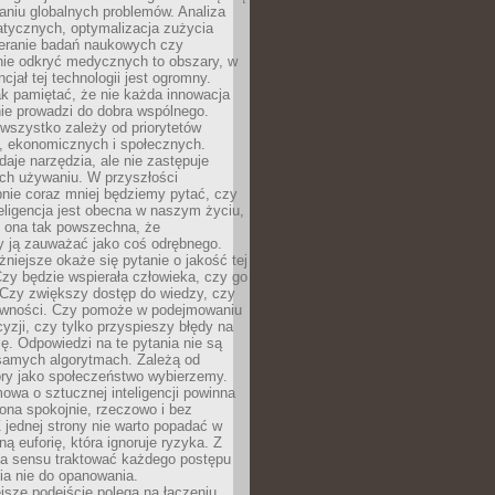
aniu globalnych problemów. Analiza
atycznych, optymalizacja zużycia
ieranie badań naukowych czy
nie odkryć medycznych to obszary, w
cjał tej technologii jest ogromny.
k pamiętać, że nie każda innowacja
ie prowadzi do dobra wspólnego.
wszystko zależy od priorytetów
h, ekonomicznych i społecznych.
daje narzędzia, ale nie zastępuje
ich używaniu. W przyszłości
nie coraz mniej będziemy pytać, czy
eligencja jest obecna w naszym życiu,
ę ona tak powszechna, że
y ją zauważać jako coś odrębnego.
niejsze okaże się pytanie o jakość tej
zy będzie wspierała człowieka, czy go
 Czy zwiększy dostęp do wiedzy, czy
równości. Czy pomoże w podejmowaniu
yzji, czy tylko przyspieszy błędy na
ę. Odpowiedzi na te pytania nie są
samych algorytmach. Zależą od
óry jako społeczeństwo wybierzemy.
owa o sztucznej inteligencji powinna
ona spokojnie, rzeczowo i bez
Z jednej strony nie warto popadać w
ną euforię, która ignoruje ryzyka. Z
ma sensu traktować każdego postępu
ia nie do opanowania.
jsze podejście polega na łączeniu