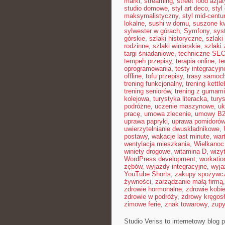
marki
,
streaming
,
street food azjat
studio domowe
,
styl art deco
,
styl
maksymalistyczny
,
styl mid-centu
lokalne
,
sushi w domu
,
suszone kw
sylwester w górach
,
Symfony
,
sys
górskie
,
szlaki historyczne
,
szlaki
rodzinne
,
szlaki winiarskie
,
szlaki
targi śniadaniowe
,
techniczne SE
tempeh przepisy
,
terapia online
,
te
oprogramowania
,
testy integracyjn
offline
,
tofu przepisy
,
trasy samoc
trening funkcjonalny
,
trening kettle
trening seniorów
,
trening z gumami
kolejowa
,
turystyka literacka
,
tury
podróżne
,
uczenie maszynowe
,
uk
pracę
,
umowa zlecenie
,
umowy B
uprawa papryki
,
uprawa pomidorów
uwierzytelnianie dwuskładnikowe
,
postawy
,
wakacje last minute
,
war
wentylacja mieszkania
,
Wielkanoc
winiety drogowe
,
witamina D
,
wizy
WordPress development
,
workatio
zębów
,
wyjazdy integracyjne
,
wyja
YouTube Shorts
,
zakupy spożywcz
żywności
,
zarządzanie małą firmą
zdrowie hormonalne
,
zdrowie kobie
zdrowie w podróży
,
zdrowy kręgos
zimowe ferie
,
znak towarowy
,
zup
Studio Veriss to internetowy blog