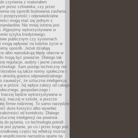
do czynienia z materiałem
ym przez człowieka, czy przez
ienia się sposób budowania zaufania.
i przejrzystość i odpowiedzialne
reści mogą stać się jednym z
tandardów. Nie mniej istotna jest
ki. Algorytmy wykorzystywane w
ocenie ryzyka kredytowego,
twie publicznym czy systemach
i mogą wpływać na ludzkie życie w
etny sposób. Jeżeli działają
cie albo reprodukują błędy obecne w
tki mogą być poważne. Dlatego tak
się regulacje, audyty i jasne zasady
chnologii. Sam postęp techniczny nie
Potrzebne są także normy społeczne i
e określą granice odpowiedzialnego
o zauważyć, że sztuczna inteligencja
się w próżni. Jej wpływ zależy od całego
połecznego, gospodarczego i
. Inaczej będzie wykorzystywana w
acji, inaczej w szkole, a jeszcze
łej firmie rodzinnej. To samo narzędzie
eść duże korzyści albo wywołać
zależności od kontekstu. Dlatego
ztucznej inteligencji nie powinna
ę do pytania, co technologia potrafi.
e jest pytanie, po co i przez kogo jest
rodkowej części tej refleksji można
że współczesne narzędzia oparte na