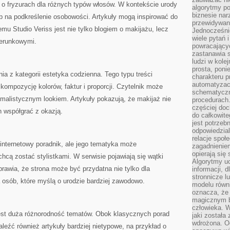
 o fryzurach dla różnych typów włosów. W kontekście urody
algorytmy po
biznesie nar
ób na podkreślenie osobowości. Artykuły mogą inspirować do
przewidywani
mu Studio Veriss jest nie tylko blogiem o makijażu, lecz
Jednocześnie
wiele pytań 
zerunkowymi.
powracający
zastanawia s
ludzi w kole
prosta, poni
ia z kategorii estetyka codzienna. Tego typu treści
charakteru p
automatyzac
kompozycję kolorów, faktur i proporcji. Czytelnik może
schematyczn
imalistycznym lookiem. Artykuły pokazują, że makijaż nie
procedurach
częściej doc
n współgrać z okazją.
do całkowite
jest potrzebn
odpowiedzial
relacje spo
 internetowy poradnik, ale jego tematyka może
zagadnieniem
opierają się 
hcą zostać stylistkami. W serwisie pojawiają się wątki
Algorytmy u
sprawia, że strona może być przydatna nie tylko dla
informacji, d
stronnicze l
a osób, które myślą o urodzie bardziej zawodowo.
modelu równ
oznacza, że 
magicznym b
człowieka. W
est duża różnorodność tematów. Obok klasycznych porad
jaki została
wdrożona. Od
leźć również artykuły bardziej nietypowe, na przykład o