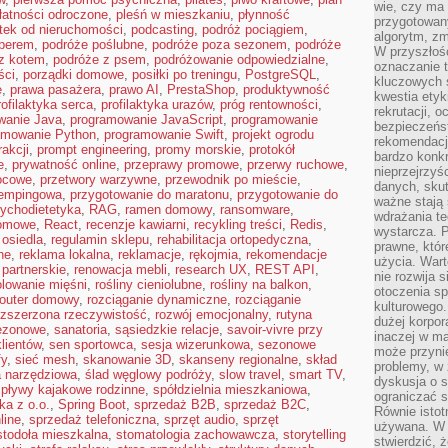
wie, czy ma 
łatności odroczone
,
pleśń w mieszkaniu
,
płynność
przygotowan
tek od nieruchomości
,
podcasting
,
podróż pociągiem
,
algorytm, zm
perem
,
podróże poślubne
,
podróże poza sezonem
,
podróże
W przyszłośc
z kotem
,
podróże z psem
,
podróżowanie odpowiedzialne
,
oznaczanie t
ści
,
porządki domowe
,
posiłki po treningu
,
PostgreSQL
,
kluczowych s
ę
,
prawa pasażera
,
prawo AI
,
PrestaShop
,
produktywność
kwestia ety
rofilaktyka serca
,
profilaktyka urazów
,
próg rentowności
,
rekrutacji, 
wanie Java
,
programowanie JavaScript
,
programowanie
bezpieczeńs
amowanie Python
,
programowanie Swift
,
projekt ogrodu
rekomendacj
rakcji
,
prompt engineering
,
promy morskie
,
protokół
bardzo konkr
e
,
prywatność online
,
przeprawy promowe
,
przerwy ruchowe
,
nieprzejrzyś
ocowe
,
przetwory warzywne
,
przewodnik po mieście
,
danych, sku
kempingowa
,
przygotowanie do maratonu
,
przygotowanie do
ważne stają 
ychodietetyka
,
RAG
,
ramen domowy
,
ransomware
,
wdrażania te
domowe
,
React
,
recenzje kawiarni
,
recykling treści
,
Redis
,
wystarcza. 
 osiedla
,
regulamin sklepu
,
rehabilitacja ortopedyczna
,
prawne, któr
ne
,
reklama lokalna
,
reklamacje
,
rękojmia
,
rekomendacje
użycia. Wart
 partnerskie
,
renowacja mebli
,
research UX
,
REST API
,
nie rozwija 
olowanie mięśni
,
rośliny cieniolubne
,
rośliny na balkon
,
otoczenia s
router domowy
,
rozciąganie dynamiczne
,
rozciąganie
kulturowego
ozszerzona rzeczywistość
,
rozwój emocjonalny
,
rutyna
dużej korpor
sezonowe
,
sanatoria
,
sąsiedzkie relacje
,
savoir-vivre przy
inaczej w ma
lientów
,
sen sportowca
,
sesja wizerunkowa
,
sezonowe
może przyni
fy
,
sieć mesh
,
skanowanie 3D
,
skanseny regionalne
,
skład
problemy, w 
 narzędziowa
,
ślad węglowy podróży
,
slow travel
,
smart TV
,
dyskusja o s
spływy kajakowe rodzinne
,
spółdzielnia mieszkaniowa
,
ograniczać si
ka z o.o.
,
Spring Boot
,
sprzedaż B2B
,
sprzedaż B2C
,
Równie istotn
line
,
sprzedaż telefoniczna
,
sprzęt audio
,
sprzęt
używana. W ś
stodoła mieszkalna
,
stomatologia zachowawcza
,
storytelling
stwierdzić, 