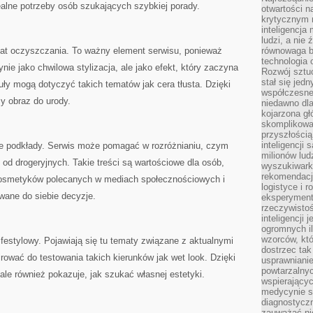
alne potrzeby osób szukających szybkiej porady.
otwartości n
krytycznym 
inteligencja
ludzi, a nie
mat oczyszczania. To ważny element serwisu, ponieważ
równowaga b
technologia
ynie jako chwilowa stylizacja, ale jako efekt, który zaczyna
Rozwój sztuc
stał się jed
kuły mogą dotyczyć takich tematów jak cera tłusta. Dzięki
współczesne
y obraz do urody.
niedawno dla
kojarzona gł
skomplikowa
przyszłością
inteligencji
 podkłady. Serwis może pomagać w rozróżnianiu, czym
milionów lud
 od drogeryjnych. Takie treści są wartościowe dla osób,
wyszukiwark
rekomendacji
 kosmetyków polecanych w mediach społecznościowych i
logistyce i 
ane do siebie decyzje.
eksperymente
rzeczywistoś
inteligencji 
ogromnych i
wzorców, któ
ifestylowy. Pojawiają się tu tematy związane z aktualnymi
dostrzec tak
irować do testowania takich kierunków jak wet look. Dzięki
usprawniani
powtarzalnyc
ale również pokazuje, jak szukać własnej estetyki.
wspierający
medycynie s
diagnostycz
zauważać ni