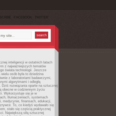
SCRIBE
FACEBOOK
TWITTER
znej inteligencji w ostatnich latach
nym z najważniejszych tematów
go świata technologii. Jeszcze
 wielu osób była to dziedzina
ównie z laboratoriami badawczymi,
nymi algorytmami i odległą
. Dziś rozwiązania oparte na sztucznej
 są obecne w codziennym życiu
zi. Wykorzystuje się je w
ach, tłumaczeniach, systemach
, medycynie, finansach, edukacji,
rozrywce. To, co kiedyś wydawało się
m, stało się częścią praktycznej
ci. Największą siłą sztucznej