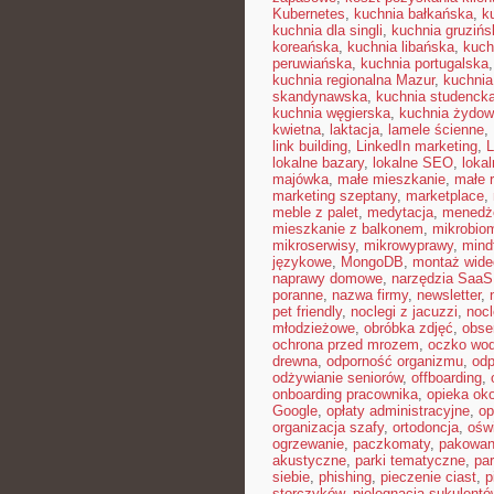
Kubernetes
,
kuchnia bałkańska
,
k
kuchnia dla singli
,
kuchnia gruzińs
koreańska
,
kuchnia libańska
,
kuch
peruwiańska
,
kuchnia portugalska
kuchnia regionalna Mazur
,
kuchnia
skandynawska
,
kuchnia studenck
kuchnia węgierska
,
kuchnia żydo
kwietna
,
laktacja
,
lamele ścienne
,
link building
,
LinkedIn marketing
,
L
lokalne bazary
,
lokalne SEO
,
loka
majówka
,
małe mieszkanie
,
małe 
marketing szeptany
,
marketplace
,
meble z palet
,
medytacja
,
menedże
mieszkanie z balkonem
,
mikrobiom
mikroserwisy
,
mikrowyprawy
,
mindf
językowe
,
MongoDB
,
montaż wide
naprawy domowe
,
narzędzia SaaS
poranne
,
nazwa firmy
,
newsletter
,
pet friendly
,
noclegi z jacuzzi
,
nocl
młodzieżowe
,
obróbka zdjęć
,
obse
ochrona przed mrozem
,
oczko wo
drewna
,
odporność organizmu
,
odp
odżywianie seniorów
,
offboarding
,
onboarding pracownika
,
opieka ok
Google
,
opłaty administracyjne
,
op
organizacja szafy
,
ortodoncja
,
oświ
ogrzewanie
,
paczkomaty
,
pakowan
akustyczne
,
parki tematyczne
,
par
siebie
,
phishing
,
pieczenie ciast
,
p
storczyków
,
pielęgnacja sukulentó