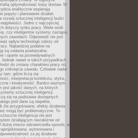
trafią optymalizować trasy dostaw. W
zędzia analityczne wspierają
e popytu i planowanie działań.
 rozwój sztucznej inteligencji budzi
i wątpliwości. Jedno z najczęściej
ch dotyczy rynku pracy. Wiele osób
ię, czy inteligentne systemy zastąpią
jnych zawodach. Odpowiedź nie jest
eważ wpływ technologii zależy od
racy. Najbardziej podatne na
ję są zadania powtarzalne,
e i oparte na przewidywalnych
. Jednak nawet w takich przypadkach
hodzi do zmiany charakteru pracy niż
go zniknięcia zawodu. Człowiek nadal
y tam, gdzie liczą się
ność, interpretacja kontekstu, etyka,
łeczne i kreatywność. Bardzo ważnym
 jest jakość danych, na których
systemy sztucznej inteligencji.
czą się na podstawie dostępnych
latego jeśli dane są niepełne,
ub źle przygotowane, efekty działania
ież mogą być problematyczne. To
sztuczna inteligencja nie jest
ytem działającym niezależnie od
 dużej mierze odzwierciedla sposób, w
 zaprojektowana, wytrenowana i
powiedzialność za jej działanie