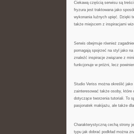
Ciekawą częścią serwisu są treści
fryzura jest traktowana jako spos
wykonania luźnych upięć. Dzięki te
także miejscem z inspiracjami wi
Serwis obejmuje również zagadnien
pomagają spojrzeć na styl jako na 
znaleźć inspiracje związane z min
funkcjonuje w próżni, lecz powinie
Studio Veriss można określić jako
zainteresować także osoby, które c
dotyczące tworzenia tutoriali. To 
pasjonatek makijażu, ale także dl
Charakterystyczną cechą strony j
typu jak dobrać podkład można zna