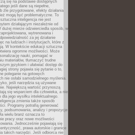
czą się na podstawie dostępnych
latego jeśli dane są niepełne,
ub źle przygotowane, efekty działania
ież mogą być problematyczne. To
sztuczna inteligencja nie jest
ytem działającym niezależnie od
 dużej mierze odzwierciedla sposób, w
 zaprojektowana, wytrenowana i
powiedzialność za jej działanie
c na ludziach i instytucjach, które z
ają. W kontekście edukacji sztuczna
 otwiera ogromne możliwości. Może
rsonalizację nauki, pomagać w
u materiałów, tłumaczyć trudne
tszym językiem i ułatwiać dostęp do
giej strony pojawia się pytanie o to,
ne poleganie na gotowych
h nie osłabi samodzielnego myślenia.
zyko, jeśli narzędzia są używane
nie. Największą wartość przynoszą
tają się wsparciem dla człowieka, a nie
dla jego wysiłku intelektualnego.
eligencja zmienia także sposób
eści. Programy potrafią generować
zy, podsumowania, analizy i propozycje
la wielu branż oznacza to
nie pracy oraz nowe możliwości
owania. Jednocześnie pojawiają się
tentyczność, prawa autorskie i granice
a takich narzędzi. Jeśli odbiorca nie