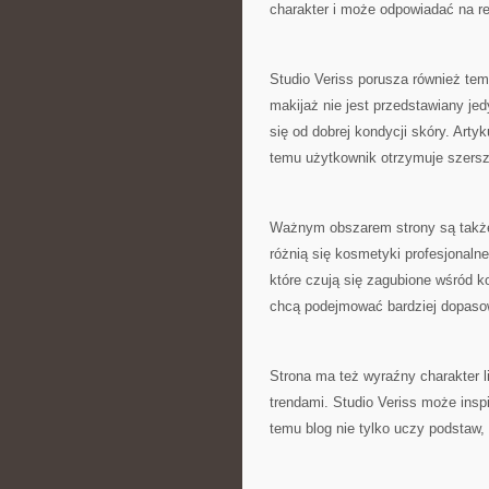
charakter i może odpowiadać na re
Studio Veriss porusza również te
makijaż nie jest przedstawiany jed
się od dobrej kondycji skóry. Arty
temu użytkownik otrzymuje szersz
Ważnym obszarem strony są także
różnią się kosmetyki profesjonalne
które czują się zagubione wśród
chcą podejmować bardziej dopasow
Strona ma też wyraźny charakter l
trendami. Studio Veriss może insp
temu blog nie tylko uczy podstaw, 