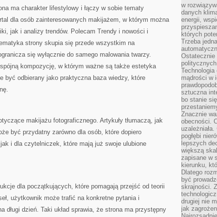
w rozwiązyw
ona ma charakter lifestylowy i łączy w sobie tematy
danych klim
portal dla osób zainteresowanych makijażem, w którym można
energii, wsp
przyspiesza
i, jak i analizy trendów. Polecam Trendy i nowości i
których poten
Trzeba jedna
Tematyka strony skupia się przede wszystkim na
automatyczn
ogranicza się wyłącznie do samego malowania twarzy.
Ostatecznie 
politycznyc
o spójną kompozycję, w którym ważne są także estetyka
Technologia 
e być odbierany jako praktyczna baza wiedzy, które
mądrości w 
prawdopodob
nę.
sztuczna int
bo stanie si
przestaniem
Znacznie waż
otyczące makijażu fotograficznego. Artykuły tłumaczą, jak
obecności. C
uzależniała.
że być przydatny zarówno dla osób, które dopiero
pogłębi nie
lepszych dec
ak i dla czytelniczek, które mają już swoje ulubione
większą skal
zapisane w 
kierunku, kt
Dlatego rozm
być prowadz
ukcje dla początkujących, które pomagają przejść od teorii
skrajności. 
technologicz
eł, użytkownik może trafić na konkretne pytania i
drugiej nie 
jak zagrożen
a długi dzień. Taki układ sprawia, że strona ma przystępny
Najrozsądnie