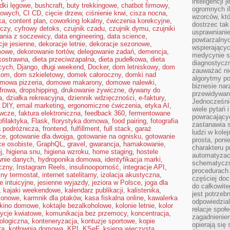
inteligencji 
dki lęgowe
,
bushcraft
,
buty trekkingowe
,
chatbot firmowy
,
ogromnych i
kowych
,
CI CD
,
cięcie drzew
,
ciśnienie krwi
,
cisza nocna
,
wzorców, któ
ka
,
content plan
,
coworking lokalny
,
ćwiczenia korekcyjne
,
dostrzec tak
iczy
,
cyfrowy detoks
,
czujnik czadu
,
czujnik dymu
,
czujniki
usprawniani
ania z soczewicy
,
data engineering
,
data science
,
powtarzalnyc
cje jesienne
,
dekoracje letnie
,
dekoracje sezonowe
,
wspierający
mowe
,
dekorowanie tortów
,
delegowanie zadań
,
demencja
,
medycynie s
kkostrawna
,
dieta przeciwzapalna
,
dieta pudełkowa
,
dieta
diagnostycz
cych
,
Django
,
długi weekend
,
Docker
,
dom letniskowy
,
dom
zauważać ni
tom
,
dom szkieletowy
,
domek całoroczny
,
domki nad
algorytmy po
mowa pizzeria
,
domowe makarony
,
domowe nalewki
,
biznesie nar
frowa
,
dropshipping
,
drukowanie żywiczne
,
dywany do
przewidywani
a
,
działka rekreacyjna
,
dziennik wdzięczności
,
e-faktury
,
Jednocześnie
a DIY
,
email marketing
,
ergonomiczne ćwiczenia
,
etyka AI
,
wiele pytań 
ywcze
,
faktura elektroniczna
,
feedback 360
,
fermentowane
powracający
ofilaktyka
,
Flask
,
florystyka domowa
,
food pairing
,
fotografia
zastanawia s
a podróżnicza
,
frontend
,
fulfillment
,
full stack
,
garaż
ludzi w kole
ce
,
gotowanie dla dwojga
,
gotowanie na ognisku
,
gotowanie
prosta, poni
ce osobiste
,
GraphQL
,
gravel
,
gwarancja
,
hamakowanie
,
charakteru p
j
,
higiena snu
,
higiena wzroku
,
home staging
,
hostele
automatyzac
wnie danych
,
hydroponika domowa
,
identyfikacja marki
,
schematyczn
czny
,
Instagram Reels
,
insulinooporność
,
integracje API
,
procedurach
ntny termostat
,
internet satelitarny
,
izolacja akustyczna
,
częściej doc
e intuicyjne
,
jesienne wyjazdy
,
jeziora w Polsce
,
joga dla
do całkowite
,
kajaki weekendowe
,
kalendarz publikacji
,
kalistenika
,
jest potrzebn
zonowe
,
karmnik dla ptaków
,
kasa fiskalna online
,
kawalerka
odpowiedzial
kino domowe
,
koktajle bezalkoholowe
,
kolonie letnie
,
kolor
relacje spo
ycje kwiatowe
,
komunikacja bez przemocy
,
koncentracja
,
zagadnieniem
ologiczna
,
konteneryzacja
,
kontuzje sportowe
,
kopie
opierają się 
ta
,
kotłownia domowa
,
KPI
,
KSeF
,
księga wieczysta
,