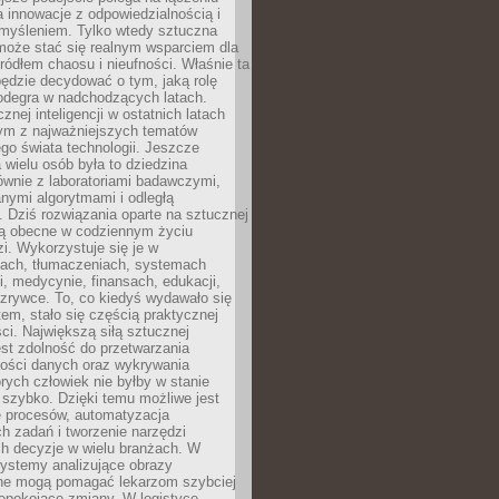
a innowacje z odpowiedzialnością i
myśleniem. Tylko wtedy sztuczna
 może stać się realnym wsparciem dla
 źródłem chaosu i nieufności. Właśnie ta
ędzie decydować o tym, jaką rolę
 odegra w nadchodzących latach.
znej inteligencji w ostatnich latach
nym z najważniejszych tematów
go świata technologii. Jeszcze
 wielu osób była to dziedzina
ównie z laboratoriami badawczymi,
nymi algorytmami i odległą
. Dziś rozwiązania oparte na sztucznej
 są obecne w codziennym życiu
zi. Wykorzystuje się je w
ach, tłumaczeniach, systemach
, medycynie, finansach, edukacji,
rozrywce. To, co kiedyś wydawało się
m, stało się częścią praktycznej
ci. Największą siłą sztucznej
jest zdolność do przetwarzania
lości danych oraz wykrywania
rych człowiek nie byłby w stanie
 szybko. Dzięki temu możliwe jest
e procesów, automatyzacja
h zadań i tworzenie narzędzi
ch decyzje w wielu branżach. W
ystemy analizujące obrazy
ne mogą pomagać lekarzom szybciej
epokojące zmiany. W logistyce