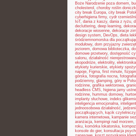
Boże Narodzenie poza domem
,
bu
cholesterol
,
choroby roślin donicz
city break Europa
,
city break Pols
cyberhigiena firmy
,
cydr rzemieśln
IoT
,
dania z kaszy
,
dania z ryżu
,
d
decluttering
,
deep learning
,
dekora
dekoracje wiosenne
,
dekoracje zi
design system
,
DevOps
,
dieta le
śródziemnomorska dla początkują
modułowy
,
dom przyjazny zwierzę
jeziorem
,
domowa biblioteczka
,
do
domowe przetwory
,
dostępność cy
salonu
,
działalność nierejestrowan
ekopodróże
,
elektrolity
,
elektronik
etykiety kurierskie
,
etykiety spoż
napoje
,
Figma
,
first minute
,
fizjopr
górska
,
fotografia nocna
,
fotografi
podziemny
,
glamping
,
góry w Pols
rodzinne
,
grafika wektorowa
,
grani
headless CMS
,
higiena jamy ustne
rodzinne
,
hummus domowy
,
hurto
implanty słuchowe
,
indeks glikemi
inteligencja emocjonalna
,
intelige
jednoosobowa działalność
,
jedzeni
początkujących
,
kącik czytelniczy
kamera internetowa
,
kampanie se
aranżacja
,
kempingi nad morzem
,
roku
,
komórka lokatorska
,
kompoz
konsole do gier
,
konsultacja psych
zapasowe
,
koszt pozyskania klien