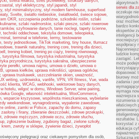
ycki
,
strefa relaksu
,
stres przewlekły
,
struktury danych
,
algorytmach
 coastal
,
styl eklektyczny
,
styl japandi
,
styl
serwis dla 
ry
,
styl minimalistyczny
,
styl modern farmhouse
,
superfood
oczekuje nie
iaty
,
Svelte
,
światło niebieskie
,
światłowód
,
świece sojowe
,
wiarygodnośc
tem OKR
,
szczepienia podróżne
,
szkodniki roślin
,
szlaki
oraz możliw
 kulinarne
,
szlaki nadmorskie
,
szlaki piesze
,
szlaki rowerowe
bardzo konkr
 zamków
,
szyfrowanie danych
,
tanie noclegi
,
tapety ścienne
,
ekspertów z
O
,
techniki oddechowe
,
tekstylia domowe
,
teleopieka
,
inteligencji 
rminal
,
terminal w telefonie
,
termy
,
testowanie
mocniejszych
e
,
testy jednostkowe
,
TikTok marketing
,
tiny house
,
tłumacz
współpracy m
hodowe
,
trawnik naturalny
,
trening core
,
trening dla dzieci
,
Najcenniejsz
bell
,
trening kobiet
,
trening po ciąży
,
trening równowagi
,
ludzkie komp
,
turystyka filmowa
,
turystyka industrialna
,
turystyka
zastąpić. Le
styka przyrodnicza
,
turystyka sakralna
,
ubezpieczenie
może podejm
ryte perełki
,
umowa najmu
,
umowa o dzieło
,
umowa o
korzystający
2B
,
uprawa kiełków
,
uprawa mikroliści
,
uprawa ogórków
,
dopasować t
,
uprawa truskawek
,
uszczelnianie okien
,
uważność
,
biurowy moż
UX writing
,
uzdrowiska
,
vanlife
,
VPN
,
VR fitness
,
Vue
,
wada
zadania i po
tość klienta
,
WCAG
,
webhooki
,
wektorowe bazy danych
,
wymagającym
 w hotelu
,
wilgoć w domu
,
Windows Server
,
wine pairing
,
wymaga nowy
tówka Google
,
własność intelektualna
,
WooCommerce
,
ważniejsza s
n
,
wsparcie kryzysowe
,
wspólnota mieszkaniowa
,
wybielanie
rozumienia 
zdy weekendowe
,
wynagrodzenia
,
wypalenie zawodowe
,
właściwych p
e online
,
zamki w Polsce
,
zapachy do domu
,
zapasy
generowanyc
,
zasłony i firany
,
zbieranie deszczówki
,
zdrowe przekąski
,
inteligentne
t
,
zdrowie mężczyzn
,
zdrowie oczu
,
zdrowie słuchu
,
rezultatów. L
łup
,
zgłoszenie budowy
,
zgubiony bagaż
,
zielone szkoły
,
korzystać z
y krem
,
zwroty w sklepie
,
żywienie dzieci
,
żywopłot
edukacja cyf
najważniejs
 poświęcony pielęgnacji oraz ciekawym pomysłom dla osób,
Sztuczna int