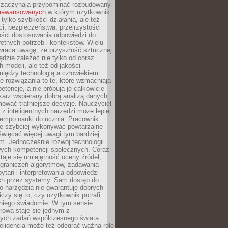
 zaczynają przypominać rozbudowany
zaawansowanych
w którym użytkownik
 tylko szybkości działania, ale też
i, bezpieczeństwa, przejrzystości
ości dostosowania odpowiedzi do
etnych potrzeb i kontekstów. Wielu
wraca uwagę, że przyszłość sztucznej
będzie zależeć nie tylko od coraz
 modeli, ale też od jakości
iędzy technologią a człowiekiem.
e rozwiązania to te, które wzmacniają
etencje, a nie próbują je całkowicie
karz wspierany dobrą analizą danych
ować trafniejsze decyzje. Nauczyciel
 z inteligentnych narzędzi może lepiej
empo nauki do ucznia. Pracownik
e szybciej wykonywać powtarzalne
święcać więcej uwagi tym bardziej
. Jednocześnie rozwój technologii
ch kompetencji społecznych. Coraz
taje się umiejętność oceny źródeł,
ograniczeń algorytmów, zadawania
ytań i interpretowania odpowiedzi
h przez systemy. Sam dostęp do
go narzędzia nie gwarantuje dobrych
iczy się to, czy użytkownik potrafi
 niego świadomie. W tym sensie
rowa staje się jednym z
zych zadań współczesnego świata.
eligencja może też odegrać ważną rolę