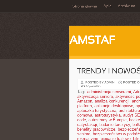
Aple
Archiwum
Strona główna
AMSTAF
TRENDY I NOWOŚ
POSTED BY ADMIN
POSTED ON
WYŁĄCZONA
Tagi:
administracja serwerami
,
Ad
aktywizacja seniora
,
aktywność po
Amazon
,
analiza konkurencji
,
and
platform
,
aplikacje desktopowe
,
ap
apteczka turystyczna
,
architektura
domowa
,
astroturystyka
,
audyt S
code
,
autostrady w Europie
,
backe
satysfakcji
,
badanie tarczycy
,
bal
benefity pracownicze
,
bezpieczeńs
seniora
,
bezpieczeństwo w podróż
rekreacyjne
,
bieganie trailowe
,
bik