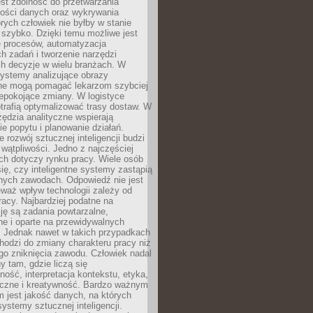
jest zdolność do przetwarzania
lości danych oraz wykrywania
rych człowiek nie byłby w stanie
 szybko. Dzięki temu możliwe jest
e procesów, automatyzacja
h zadań i tworzenie narzędzi
ch decyzje w wielu branżach. W
ystemy analizujące obrazy
ne mogą pomagać lekarzom szybciej
epokojące zmiany. W logistyce
trafią optymalizować trasy dostaw. W
zędzia analityczne wspierają
e popytu i planowanie działań.
 rozwój sztucznej inteligencji budzi
i wątpliwości. Jedno z najczęściej
ch dotyczy rynku pracy. Wiele osób
ię, czy inteligentne systemy zastąpią
jnych zawodach. Odpowiedź nie jest
eważ wpływ technologii zależy od
racy. Najbardziej podatne na
ję są zadania powtarzalne,
e i oparte na przewidywalnych
. Jednak nawet w takich przypadkach
hodzi do zmiany charakteru pracy niż
go zniknięcia zawodu. Człowiek nadal
y tam, gdzie liczą się
ność, interpretacja kontekstu, etyka,
łeczne i kreatywność. Bardzo ważnym
 jest jakość danych, na których
systemy sztucznej inteligencji.