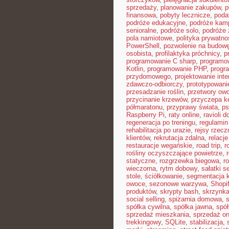
sprzedaży
,
planowanie zakupów
,
p
finansowa
,
pobyty lecznicze
,
poda
podróże edukacyjne
,
podróże kam
senioralne
,
podróże solo
,
podróże 
pola namiotowe
,
polityka prywatno
PowerShell
,
pozwolenie na budow
osobista
,
profilaktyka próchnicy
,
p
programowanie C sharp
,
programo
Kotlin
,
programowanie PHP
,
progr
przydomowego
,
projektowanie inte
zdawczo-odbiorczy
,
prototypowani
przesadzanie roślin
,
przetwory ow
przycinanie krzewów
,
przyczepa 
półmaratonu
,
przyprawy świata
,
ps
Raspberry Pi
,
raty online
,
ravioli 
regeneracja po treningu
,
regulamin
rehabilitacja po urazie
,
rejsy rzecz
klientów
,
rekrutacja zdalna
,
relacje
restauracje wegańskie
,
road trip
,
r
rośliny oczyszczające powietrze
,
statyczne
,
rozgrzewka biegowa
,
r
wieczorna
,
rytm dobowy
,
sałatki 
stole
,
ściółkowanie
,
segmentacja k
owoce
,
sezonowe warzywa
,
Shopi
produktów
,
skrypty bash
,
skrzynka
social selling
,
spiżarnia domowa
,
spółka cywilna
,
spółka jawna
,
spół
sprzedaż mieszkania
,
sprzedaż on
trekkingowy
,
SQLite
,
stabilizacja
,