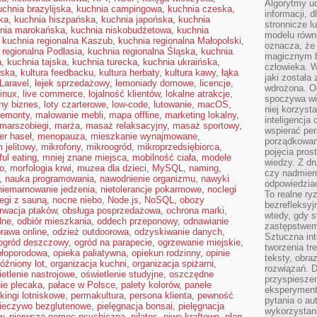
Algorytmy u
uchnia brazylijska
,
kuchnia campingowa
,
kuchnia czeska
,
informacji, d
ka
,
kuchnia hiszpańska
,
kuchnia japońska
,
kuchnia
stronnicze l
nia marokańska
,
kuchnia niskobudżetowa
,
kuchnia
modelu równ
,
kuchnia regionalna Kaszub
,
kuchnia regionalna Małopolski
,
oznacza, że 
 regionalna Podlasia
,
kuchnia regionalna Śląska
,
kuchnia
magicznym b
a
,
kuchnia tajska
,
kuchnia turecka
,
kuchnia ukraińska
,
człowieka. W
wska
,
kultura feedbacku
,
kultura herbaty
,
kultura kawy
,
łąka
jaki została
Laravel
,
lejek sprzedażowy
,
lemoniady domowe
,
licencje
,
wdrożona. Od
inux
,
live commerce
,
lojalność klientów
,
lokalne atrakcje
,
spoczywa wię
lny biznes
,
loty czarterowe
,
low-code
,
lutowanie
,
macOS
,
niej korzyst
remonty
,
malowanie mebli
,
mapa offline
,
marketing lokalny
,
inteligencja
marszobiegi
,
marża
,
masaż relaksacyjny
,
masaż sportowy
,
wspierać pe
r haseł
,
menopauza
,
mieszkanie wynajmowane
,
porządkowani
 jelitowy
,
mikrofony
,
mikroogród
,
mikroprzedsiębiorca
,
pojęcia pros
ul eating
,
mniej znane miejsca
,
mobilność ciała
,
modele
wiedzy. Z dru
o
,
morfologia krwi
,
muzea dla dzieci
,
MySQL
,
naming
,
czy nadmier
,
nauka programowania
,
nawodnienie organizmu
,
nawyki
odpowiedziac
niemarnowanie jedzenia
,
nietolerancje pokarmowe
,
noclegi
To realne ry
egi z sauną
,
nocne niebo
,
Node.js
,
NoSQL
,
obozy
bezrefleksyj
rwacja ptaków
,
obsługa posprzedażowa
,
ochrona marki
,
wtedy, gdy s
dne
,
odbiór mieszkania
,
oddech przeponowy
,
odnawianie
zastępstwem 
rawa online
,
odzież outdoorowa
,
odzyskiwanie danych
,
Sztuczna int
ogród deszczowy
,
ogród na parapecie
,
ogrzewanie miejskie
,
tworzenia tr
ołoporodowa
,
opieka paliatywna
,
opiekun rodzinny
,
opinie
teksty, obra
óźniony lot
,
organizacja kuchni
,
organizacja spiżarni
,
rozwiązań. D
etlenie nastrojowe
,
oświetlenie studyjne
,
oszczędne
przyspiesze
ie plecaka
,
pałace w Polsce
,
palety kolorów
,
panele
eksperyment
kingi lotniskowe
,
permakultura
,
persona klienta
,
pewność
pytania o au
ieczywo bezglutenowe
,
pielęgnacja bonsai
,
pielęgnacja
wykorzystani
w
,
pierwsza pomoc psychiczna
,
pilates
,
piwo kraftowe
,
plan