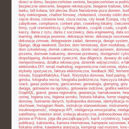
dzieci w domu
,
bezpieczeństwo seniora
,
bezpieczeństwo w podró
bezpieczne wiercenie
,
bieganie rekreacyjne
,
bieganie trailowe
,
bik
barku
,
ból kolana
,
ból pleców
,
Boże Narodzenie poza domem
,
bud
buty trekkingowe
,
chatbot firmowy
,
cholesterol
,
choroby roślin do
cięcie drzew
,
ciśnienie krwi
,
cisza nocna
,
city break Europa
,
city 
zabytkowe
,
compliance
,
content plan
,
coworking lokalny
,
ćwiczeni
firmy
,
cydr rzemieślniczy
,
cyfrowy detoks
,
czujnik czadu
,
czujnik
kaszy
,
dania z ryżu
,
dania z soczewicy
,
data engineering
,
data sc
learning
,
dekoracje jesienne
,
dekoracje letnie
,
dekoracje sezonow
dekoracje zimowe
,
delegowanie zadań
,
demencja
,
design system
Django
,
długi weekend
,
Docker
,
dom letniskowy
,
dom modułowy
,
dom szkieletowy
,
domek całoroczny
,
domki nad jeziorem
,
domowa 
pizzeria
,
domowe makarony
,
domowe przetwory
,
dostępność cyfr
dropshipping
,
drukowanie żywiczne
,
due diligence
,
dywany do sal
nierejestrowana
,
działka rekreacyjna
,
dziennik wdzięczności
,
e-fa
elektronika DIY
,
email marketing
,
ergonomiczne ćwiczenia
,
etyka 
etykiety spożywcze
,
faktura elektroniczna
,
feedback 360
,
fermen
minute
,
fizjoprofilaktyka
,
Flask
,
florystyka domowa
,
food pairing
,
górska
,
fotografia nocna
,
fotografia podróżnicza
,
franczyza lokaln
stack
,
garaż podziemny
,
garncarstwo
,
genealogia
,
glamping
,
góry
dwojga
,
gotowanie na ognisku
,
gotowanie rodzinne
,
grafika wekto
GraphQL
,
gravel
,
gwara regionalna
,
gwarancja
,
hamakowanie
,
hea
ustnej
,
higiena snu
,
higiena wzroku
,
historia lokalna
,
home stagin
domowy
,
hurtownie danych
,
hydroponika domowa
,
identyfikacja m
słuchowe
,
Instagram Reels
,
instrukcje stanowiskowe
,
instrumenty
insulinooporność
,
integracje API
,
inteligencja emocjonalna
,
inteli
satelitarny
,
inwestor anioł
,
izolacja akustyczna
,
jednoosobowa dzi
jeziora w Polsce
,
joga dla początkujących
,
kącik czytelniczy
,
kaj
publikacji
,
kalistenika
,
kamera internetowa
,
kampanie sezonowe
,
fiskalna online
,
kawalerka aranżacja
,
kempingi nad morzem
,
kino