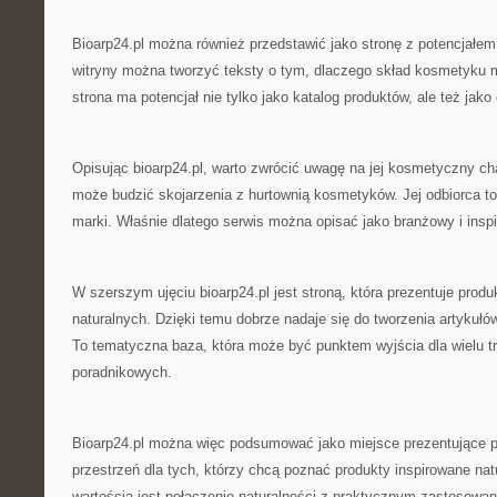
Bioarp24.pl można również przedstawić jako stronę z potencjałe
witryny można tworzyć teksty o tym, dlaczego skład kosmetyku 
strona ma potencjał nie tylko jako katalog produktów, ale też jako 
Opisując bioarp24.pl, warto zwrócić uwagę na jej kosmetyczny cha
może budzić skojarzenia z hurtownią kosmetyków. Jej odbiorca t
marki. Właśnie dlatego serwis można opisać jako branżowy i inspi
W szerszym ujęciu bioarp24.pl jest stroną, która prezentuje pro
naturalnych. Dzięki temu dobrze nadaje się do tworzenia artyku
To tematyczna baza, która może być punktem wyjścia dla wielu t
poradnikowych.
Bioarp24.pl można więc podsumować jako miejsce prezentujące 
przestrzeń dla tych, którzy chcą poznać produkty inspirowane nat
wartością jest połączenie naturalności z praktycznym zastosowan