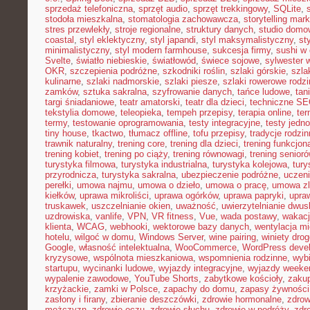
sprzedaż telefoniczna
,
sprzęt audio
,
sprzęt trekkingowy
,
SQLite
,
stodoła mieszkalna
,
stomatologia zachowawcza
,
storytelling mark
stres przewlekły
,
stroje regionalne
,
struktury danych
,
studio domo
coastal
,
styl eklektyczny
,
styl japandi
,
styl maksymalistyczny
,
st
minimalistyczny
,
styl modern farmhouse
,
sukcesja firmy
,
sushi w
Svelte
,
światło niebieskie
,
światłowód
,
świece sojowe
,
sylwester 
OKR
,
szczepienia podróżne
,
szkodniki roślin
,
szlaki górskie
,
szla
kulinarne
,
szlaki nadmorskie
,
szlaki piesze
,
szlaki rowerowe rodz
zamków
,
sztuka sakralna
,
szyfrowanie danych
,
tańce ludowe
,
tan
targi śniadaniowe
,
teatr amatorski
,
teatr dla dzieci
,
techniczne S
tekstylia domowe
,
teleopieka
,
tempeh przepisy
,
terapia online
,
ter
termy
,
testowanie oprogramowania
,
testy integracyjne
,
testy jedn
tiny house
,
tkactwo
,
tłumacz offline
,
tofu przepisy
,
tradycje rodzi
trawnik naturalny
,
trening core
,
trening dla dzieci
,
trening funkcjon
trening kobiet
,
trening po ciąży
,
trening równowagi
,
trening senior
turystyka filmowa
,
turystyka industrialna
,
turystyka kolejowa
,
tury
przyrodnicza
,
turystyka sakralna
,
ubezpieczenie podróżne
,
uczen
perełki
,
umowa najmu
,
umowa o dzieło
,
umowa o pracę
,
umowa zl
kiełków
,
uprawa mikroliści
,
uprawa ogórków
,
uprawa papryki
,
upra
truskawek
,
uszczelnianie okien
,
uważność
,
uwierzytelnianie dwu
uzdrowiska
,
vanlife
,
VPN
,
VR fitness
,
Vue
,
wada postawy
,
wakacj
klienta
,
WCAG
,
webhooki
,
wektorowe bazy danych
,
wentylacja m
hotelu
,
wilgoć w domu
,
Windows Server
,
wine pairing
,
winiety dro
Google
,
własność intelektualna
,
WooCommerce
,
WordPress deve
kryzysowe
,
wspólnota mieszkaniowa
,
wspomnienia rodzinne
,
wybi
startupu
,
wycinanki ludowe
,
wyjazdy integracyjne
,
wyjazdy week
wypalenie zawodowe
,
YouTube Shorts
,
zabytkowe kościoły
,
zaku
krzyżackie
,
zamki w Polsce
,
zapachy do domu
,
zapasy żywności
zasłony i firany
,
zbieranie deszczówki
,
zdrowie hormonalne
,
zdrow
mężczyzn
,
zdrowie oczu
,
zdrowie słuchu
,
zdrowie w podróży
,
zdr