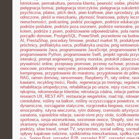
lotniskowe
,
permakultura
,
persona klienta
,
pewność siebie
,
phishi
pielęgnacja bonsai
,
pielęgnacja storczyków
,
pielęgnacja sukulent
psychiczna
,
pilates
,
pitch deck
,
piwo kraftowe
,
plan sprzedaży
,
p
odroczone
,
pleśń w mieszkaniu
,
płynność finansowa
,
pobyty lecz
nieruchomości
,
podcasting
,
podróż pociągiem
,
podróże edukacyjn
podróże poślubne
,
podróże poza sezonem
,
podróże senioralne
,
po
kotem
,
podróże z psem
,
podróżowanie odpowiedzialne
,
pola nami
porządki domowe
,
PostgreSQL
,
PowerShell
,
pozwolenie na budo
AI
,
PrestaShop
,
procedury firmowe
,
product market fit
,
produktyw
próchnicy
,
profilaktyka serca
,
profilaktyka urazów
,
próg rentownoś
programowanie Java
,
programowanie JavaScript
,
programowanie K
programowanie Python
,
programowanie Swift
,
projekt ogrodu pr
interakcji
,
prompt engineering
,
promy morskie
,
protokół zdawczo-o
prywatność online
,
przeprawy promowe
,
przerwy ruchowe
,
przesad
owocowe
,
przetwory warzywne
,
przewodnik po mieście
,
przycinan
kempingowa
,
przygotowanie do maratonu
,
przygotowanie do półm
RAG
,
ramen domowy
,
ransomware
,
Raspberry Pi
,
raty online
,
rav
kawiarni
,
recykling treści
,
Redis
,
regeneracja po treningu
,
regulami
rehabilitacja ortopedyczna
,
rehabilitacja po urazie
,
rejsy rzeczne
,
rękojmia
,
rekomendacje klientów
,
rekrutacja zdalna
,
relacje partne
research UX
,
REST API
,
restauracje wegańskie
,
road trip
,
rolowan
cieniolubne
,
rośliny na balkon
,
rośliny oczyszczające powietrze
,
r
dynamiczne
,
rozciąganie statyczne
,
rozgrzewka biegowa
,
rozszer
emocjonalny
,
rutyna wieczorna
,
rytm dobowy
,
rzemiosło artystycz
sanatoria
,
sąsiedzkie relacje
,
savoir-vivre przy stole
,
ściółkowanie
sportowca
,
sesja wizerunkowa
,
sezonowe owoce
,
Shopify
,
sieć m
skanseny regionalne
,
skład produktów
,
skrypty bash
,
skrzynka na
podróży
,
slow travel
,
smart TV
,
snycerstwo
,
social selling
,
socrea
spływy kajakowe rodzinne
,
spółdzielnia mieszkaniowa
,
spółka cyw
o.o.
,
Spring Boot
,
sprzedaż B2B
,
sprzedaż B2C
,
sprzedaż miesz