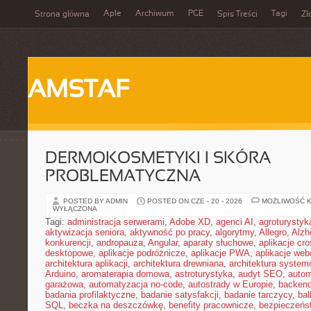
Aple
Archiwum
PGE
Tagi
Strona główna
Spis Treści
Zł
AMSTAF
DERMOKOSMETYKI I SKÓRA
PROBLEMATYCZNA
POSTED BY ADMIN
POSTED ON CZE - 20 - 2026
MOŻLIWOŚĆ 
WYŁĄCZONA
Tagi:
administracja serwerami
,
Adobe XD
,
agenci AI
,
agroturysty
aktywizacja seniora
,
aktywność po pracy
,
algorytmy
,
Allegro
,
Alzh
konkurencji
,
andropauza
,
Angular
,
aparaty słuchowe
,
aplikacje cro
desktopowe
,
aplikacje podróżnicze
,
aplikacje PWA
,
aplikacje we
architektura aplikacji
,
architektura drewniana
,
architektura system
Arduino
,
aromaterapia domowa
,
astroturystyka
,
audyt SEO
,
autom
garażowa
,
automatyzacja no-code
,
autostrady w Europie
,
backen
badania profilaktyczne
,
badanie satysfakcji
,
badanie tarczycy
,
bal
SQL
,
beczka na deszczówkę
,
benefity pracownicze
,
bezpieczeńs