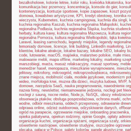
bezalkoholowe
,
kolonie letnie
,
kolor roku
,
komórka lokatorska
,
ko
komunikacja bez przemocy
,
koncentracja
,
konsole do gier
,
konsul
konteneryzacja
,
kontuzje sportowe
,
kopie zapasowe
,
koszt pozysk
domowa
,
kowalstwo artystyczne
,
KPI
,
kredyt obrotowy
,
kronika r
wieczysta
,
Kubernetes
,
kuchnia campingowa
,
kuchnia dla singli
,
kuchnia regionalna Kaszub
,
kuchnia regionalna Małopolski
,
kuchni
regionalna Podlasia
,
kuchnia regionalna Śląska
,
kuchnia studenc
herbaty
,
kultura kawy
,
kultura regionalna Mazowsza
,
kultura regio
regionalna Pomorza
,
kultura regionalna Wielkopolski
,
łąka kwietna
Laravel
,
leasing samochodu
,
legendy miejskie
,
legendy regionalne
lemoniady domowe
,
licencje
,
link building
,
LinkedIn marketing
,
Li
klientów
,
lokalne atrakcje
,
lokalne bazary
,
lokalne SEO
,
lokalny b
code
,
lutowanie
,
macOS
,
majówka
,
malarstwo polskie
,
małe mies
malowanie mebli
,
mapa offline
,
marketing lokalny
,
marketing szep
marszobiegi
,
marża
,
masaż relaksacyjny
,
masaż sportowy
,
meble 
menedżer haseł
,
menopauza
,
mieszkanie wynajmowane
,
mieszka
jelitowy
,
mikrofony
,
mikroogród
,
mikroprzedsiębiorca
,
mikroserwis
znane miejsca
,
mobilność ciała
,
modele językowe
,
modernizm pol
wideo
,
morfologia krwi
,
muzea dla dzieci
,
muzyka ludowa
,
MVP
,
domowe
,
narzędzia SaaS
,
nauka programowania
,
nawodnienie or
nazwa firmy
,
newsletter
,
niemarnowanie jedzenia
,
noclegi pet frien
noclegi z sauną
,
nocne niebo
,
Node.js
,
NoSQL
,
obozy młodzieżo
obserwacja ptaków
,
obsługa posprzedażowa
,
ochrona marki
,
ochr
wodne
,
odbiór mieszkania
,
oddech przeponowy
,
odnawianie drewn
odprawa online
,
odzież outdoorowa
,
odzyskiwanie danych
,
offboar
ogród na parapecie
,
ogrzewanie miejskie
,
onboarding pracownika
,
opieka paliatywna
,
opiekun rodzinny
,
opinie Google
,
opłaty admini
organizacja kuchni
,
organizacja spiżarni
,
organizacja szafy
,
orkies
oświetlenie nastrojowe
,
oświetlenie studyjne
,
oszczędne ogrzewan
plecaka
,
pałace w Polsce
,
palety kolorów
,
panele akustyczne
,
par