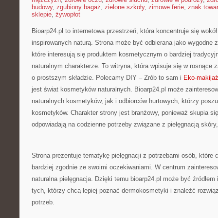
budowy
,
zgubiony bagaż
,
zielone szkoły
,
zimowe ferie
,
znak towa
sklepie
,
żywopłot
Bioarp24.pl to internetowa przestrzeń, która koncentruje się wo
inspirowanych naturą. Strona może być odbierana jako wygodne z
które interesują się produktem kosmetycznym o bardziej tradycyj
naturalnym charakterze. To witryna, która wpisuje się w rosnące
o prostszym składzie. Polecamy DIY – Zrób to sam i
Eko-makija
jest świat kosmetyków naturalnych. Bioarp24.pl może zainteres
naturalnych kosmetyków, jak i odbiorców hurtowych, którzy posz
kosmetyków. Charakter strony jest branżowy, ponieważ skupia się
odpowiadają na codzienne potrzeby związane z pielęgnacją skóry,
Strona prezentuje tematykę pielęgnacji z potrzebami osób, które 
bardziej zgodnie ze swoimi oczekiwaniami. W centrum zainteresow
naturalna pielęgnacja. Dzięki temu bioarp24.pl może być źródłem i
tych, którzy chcą lepiej poznać dermokosmetyki i znaleźć rozwi
potrzeb.