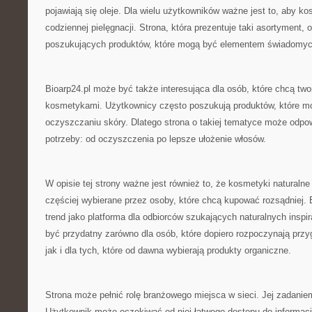
pojawiają się oleje. Dla wielu użytkowników ważne jest to, aby k
codziennej pielęgnacji. Strona, która prezentuje taki asortyment,
poszukujących produktów, które mogą być elementem świadomy
Bioarp24.pl może być także interesująca dla osób, które chcą t
kosmetykami. Użytkownicy często poszukują produktów, które m
oczyszczaniu skóry. Dlatego strona o takiej tematyce może odpo
potrzeby: od oczyszczenia po lepsze ułożenie włosów.
W opisie tej strony ważne jest również to, że kosmetyki naturalne
częściej wybierane przez osoby, które chcą kupować rozsądniej. B
trend jako platforma dla odbiorców szukających naturalnych inspi
być przydatny zarówno dla osób, które dopiero rozpoczynają przyg
jak i dla tych, które od dawna wybierają produkty organiczne.
Strona może pełnić rolę branżowego miejsca w sieci. Jej zadaniem
Użytkownik może oczekiwać od niej łatwego dostępu do informa