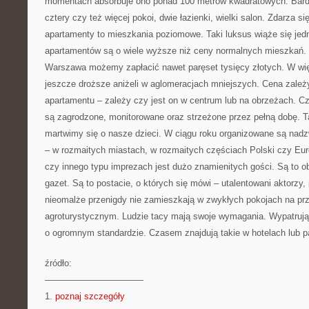
momentach absorbuje ono ponad 100 metrów kwadratowych. Bardzo
cztery czy też więcej pokoi, dwie łazienki, wielki salon. Zdarza si
apartamenty to mieszkania poziomowe. Taki luksus wiąże się je
apartamentów są o wiele wyższe niż ceny normalnych mieszkań.
Warszawa możemy zapłacić nawet paręset tysięcy złotych. W wi
jeszcze droższe aniżeli w aglomeracjach mniejszych. Cena zależy
apartamentu – zależy czy jest on w centrum lub na obrzeżach. C
są zagrodzone, monitorowane oraz strzeżone przez pełną dobę. T
martwimy się o nasze dzieci. W ciągu roku organizowane są nad
– w rozmaitych miastach, w rozmaitych częściach Polski czy Eur
czy innego typu imprezach jest dużo znamienitych gości. Są to o
gazet. Są to postacie, o których się mówi – utalentowani aktorzy,
nieomalże przenigdy nie zamieszkają w zwykłych pokojach na pr
agroturystycznym. Ludzie tacy mają swoje wymagania. Wypatrują
o ogromnym standardzie. Czasem znajdują takie w hotelach lub p
źródło:
———————————
1.
poznaj szczegóły