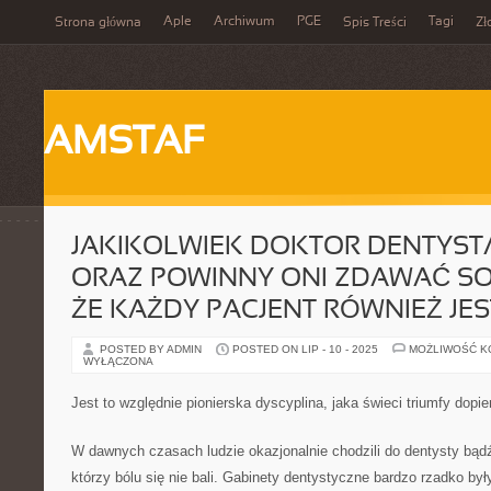
Aple
Archiwum
PGE
Tagi
Strona główna
Spis Treści
Zł
AMSTAF
JAKIKOLWIEK DOKTOR DENTYSTA
ORAZ POWINNY ONI ZDAWAĆ SO
ŻE KAŻDY PACJENT RÓWNIEŻ JES
POSTED BY ADMIN
POSTED ON LIP - 10 - 2025
MOŻLIWOŚĆ 
WYŁĄCZONA
Jest to względnie pionierska dyscyplina, jaka świeci triumfy dopier
W dawnych czasach ludzie okazjonalnie chodzili do dentysty bądź
którzy bólu się nie bali. Gabinety dentystyczne bardzo rzadko by