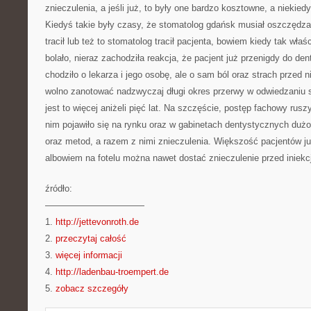
znieczulenia, a jeśli już, to były one bardzo kosztowne, a niekied
Kiedyś takie były czasy, że stomatolog gdańsk musiał oszczędza
tracił lub też to stomatolog tracił pacjenta, bowiem kiedy tak właśc
bolało, nieraz zachodziła reakcja, że pacjent już przenigdy do den
chodziło o lekarza i jego osobę, ale o sam ból oraz strach przed 
wolno zanotować nadzwyczaj długi okres przerwy w odwiedzaniu s
jest to więcej aniżeli pięć lat. Na szczęście, postęp fachowy rusz
nim pojawiło się na rynku oraz w gabinetach dentystycznych du
oraz metod, a razem z nimi znieczulenia. Większość pacjentów ju
albowiem na fotelu można nawet dostać znieczulenie przed iniekc
źródło:
———————————
1.
http://jettevonroth.de
2.
przeczytaj całość
3.
więcej informacji
4.
http://ladenbau-troempert.de
5.
zobacz szczegóły