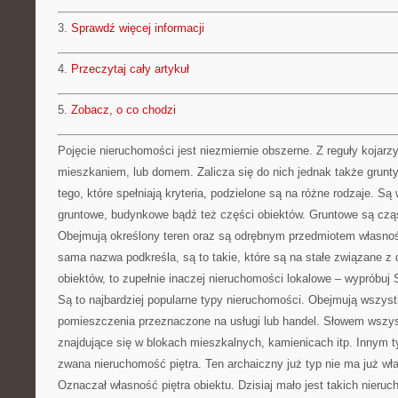
3.
Sprawdź więcej informacji
4.
Przeczytaj cały artykuł
5.
Zobacz, o co chodzi
Pojęcie nieruchomości jest niezmiernie obszerne. Z reguły kojarz
mieszkaniem, lub domem. Zalicza się do nich jednak także grunty
tego, które spełniają kryteria, podzielone są na różne rodzaje. Są
gruntowe, budynkowe bądź też części obiektów. Gruntowe są cząs
Obejmują określony teren oraz są odrębnym przedmiotem własnoś
sama nazwa podkreśla, są to takie, które są na stałe związane 
obiektów, to zupełnie inaczej nieruchomości lokalowe – wypróbuj
Są to najbardziej popularne typy nieruchomości. Obejmują wszyst
pomieszczenia przeznaczone na usługi lub handel. Słowem wszyst
znajdujące się w blokach mieszkalnych, kamienicach itp. Innym t
zwana nieruchomość piętra. Ten archaiczny już typ nie ma już wł
Oznaczał własność piętra obiektu. Dzisiaj mało jest takich nieruc