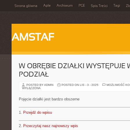
Aple
Archiwum
PGE
Tagi
Strona główna
Spis Treści
Zł
AMSTAF
W OBRĘBIE DZIAŁKI WYSTĘPUJ
PODZIAŁ
POSTED BY ADMIN
POSTED ON LIS - 3 - 2025
MOŻLIWOŚĆ K
WYŁĄCZONA
Pojęcie działki jest bardzo obszerne
1.
Przejdź do wpisu
2.
Przeczytaj nasz najnowszy wpis