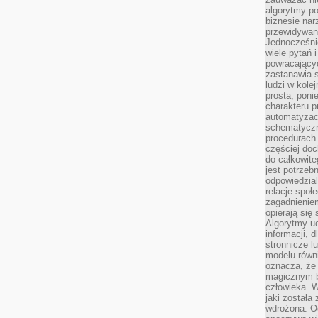
algorytmy po
biznesie nar
przewidywani
Jednocześnie
wiele pytań 
powracający
zastanawia s
ludzi w kole
prosta, poni
charakteru p
automatyzac
schematyczn
procedurach
częściej doc
do całkowite
jest potrzebn
odpowiedzial
relacje spo
zagadnieniem
opierają się 
Algorytmy u
informacji, d
stronnicze l
modelu równ
oznacza, że 
magicznym b
człowieka. W
jaki została
wdrożona. Od