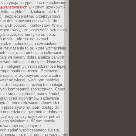
 zaczynają przypominać rozbudowany
zaawansowanych
w którym użytkownik
 tylko szybkości działania, ale też
i, bezpieczeństwa, przejrzystości
ości dostosowania odpowiedzi do
etnych potrzeb i kontekstów. Wielu
wraca uwagę, że przyszłość sztucznej
będzie zależeć nie tylko od coraz
 modeli, ale też od jakości
iędzy technologią a człowiekiem.
e rozwiązania to te, które wzmacniają
etencje, a nie próbują je całkowicie
karz wspierany dobrą analizą danych
ować trafniejsze decyzje. Nauczyciel
 z inteligentnych narzędzi może lepiej
empo nauki do ucznia. Pracownik
e szybciej wykonywać powtarzalne
święcać więcej uwagi tym bardziej
. Jednocześnie rozwój technologii
ch kompetencji społecznych. Coraz
taje się umiejętność oceny źródeł,
ograniczeń algorytmów, zadawania
ytań i interpretowania odpowiedzi
h przez systemy. Sam dostęp do
go narzędzia nie gwarantuje dobrych
iczy się to, czy użytkownik potrafi
 niego świadomie. W tym sensie
rowa staje się jednym z
zych zadań współczesnego świata.
eligencja może też odegrać ważną rolę