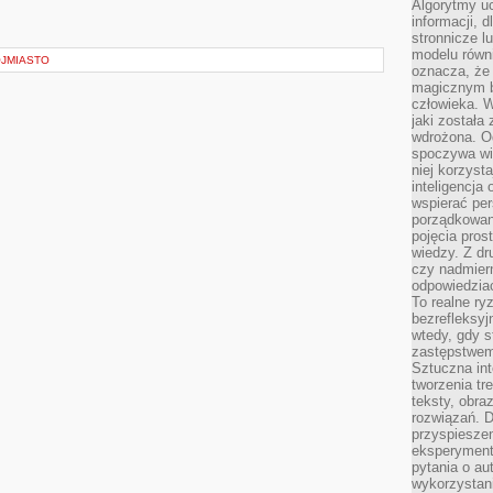
Algorytmy u
informacji, d
stronnicze l
modelu równ
JMIASTO
oznacza, że 
magicznym b
człowieka. W
jaki została
wdrożona. Od
spoczywa wię
niej korzyst
inteligencja
wspierać pe
porządkowani
pojęcia pros
wiedzy. Z dru
czy nadmier
odpowiedziac
To realne ry
bezrefleksyj
wtedy, gdy s
zastępstwem 
Sztuczna int
tworzenia tr
teksty, obra
rozwiązań. D
przyspiesze
eksperyment
pytania o au
wykorzystani