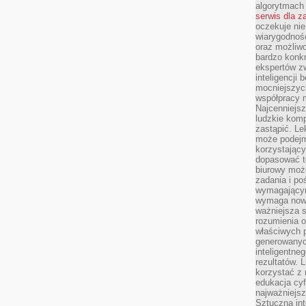
algorytmach
serwis dla 
oczekuje nie
wiarygodnośc
oraz możliw
bardzo konkr
ekspertów z
inteligencji 
mocniejszych
współpracy m
Najcenniejsz
ludzkie komp
zastąpić. Le
może podejm
korzystający
dopasować t
biurowy moż
zadania i po
wymagającym
wymaga nowy
ważniejsza s
rozumienia 
właściwych p
generowanyc
inteligentne
rezultatów. L
korzystać z
edukacja cyf
najważniejs
Sztuczna int