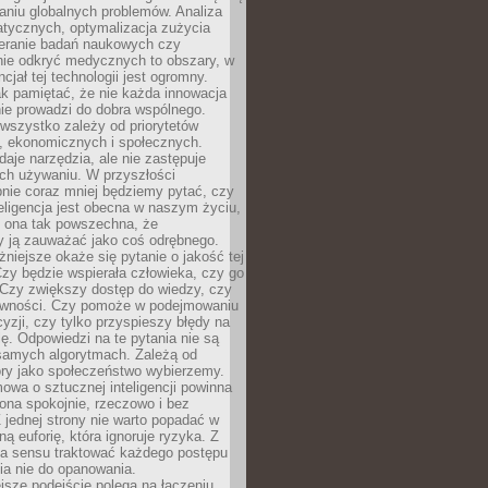
aniu globalnych problemów. Analiza
atycznych, optymalizacja zużycia
ieranie badań naukowych czy
nie odkryć medycznych to obszary, w
cjał tej technologii jest ogromny.
k pamiętać, że nie każda innowacja
ie prowadzi do dobra wspólnego.
wszystko zależy od priorytetów
h, ekonomicznych i społecznych.
daje narzędzia, ale nie zastępuje
ich używaniu. W przyszłości
nie coraz mniej będziemy pytać, czy
eligencja jest obecna w naszym życiu,
ę ona tak powszechna, że
y ją zauważać jako coś odrębnego.
niejsze okaże się pytanie o jakość tej
zy będzie wspierała człowieka, czy go
 Czy zwiększy dostęp do wiedzy, czy
równości. Czy pomoże w podejmowaniu
yzji, czy tylko przyspieszy błędy na
ę. Odpowiedzi na te pytania nie są
samych algorytmach. Zależą od
óry jako społeczeństwo wybierzemy.
owa o sztucznej inteligencji powinna
ona spokojnie, rzeczowo i bez
Z jednej strony nie warto popadać w
ną euforię, która ignoruje ryzyka. Z
ma sensu traktować każdego postępu
ia nie do opanowania.
jsze podejście polega na łączeniu