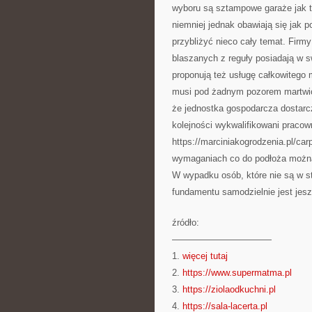
wyboru są sztampowe garaże jak ta
niemniej jednak obawiają się jak 
przybliżyć nieco cały temat. Firm
blaszanych z reguły posiadają w sw
proponują też usługę całkowitego 
musi pod żadnym pozorem martwić 
że jednostka gospodarcza dostarc
kolejności wykwalifikowani pracow
https://marciniakogrodzenia.pl/car
wymaganiach co do podłoża można 
W wypadku osób, które nie są w s
fundamentu samodzielnie jest jes
źródło:
———————————
1.
więcej tutaj
2.
https://www.supermatma.pl
3.
https://ziolaodkuchni.pl
4.
https://sala-lacerta.pl