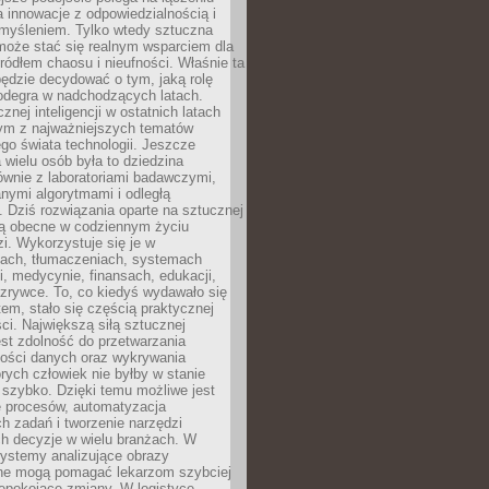
a innowacje z odpowiedzialnością i
myśleniem. Tylko wtedy sztuczna
 może stać się realnym wsparciem dla
 źródłem chaosu i nieufności. Właśnie ta
ędzie decydować o tym, jaką rolę
 odegra w nadchodzących latach.
znej inteligencji w ostatnich latach
nym z najważniejszych tematów
go świata technologii. Jeszcze
 wielu osób była to dziedzina
ównie z laboratoriami badawczymi,
nymi algorytmami i odległą
. Dziś rozwiązania oparte na sztucznej
 są obecne w codziennym życiu
zi. Wykorzystuje się je w
ach, tłumaczeniach, systemach
, medycynie, finansach, edukacji,
rozrywce. To, co kiedyś wydawało się
m, stało się częścią praktycznej
ci. Największą siłą sztucznej
jest zdolność do przetwarzania
lości danych oraz wykrywania
rych człowiek nie byłby w stanie
 szybko. Dzięki temu możliwe jest
e procesów, automatyzacja
h zadań i tworzenie narzędzi
ch decyzje w wielu branżach. W
ystemy analizujące obrazy
ne mogą pomagać lekarzom szybciej
epokojące zmiany. W logistyce