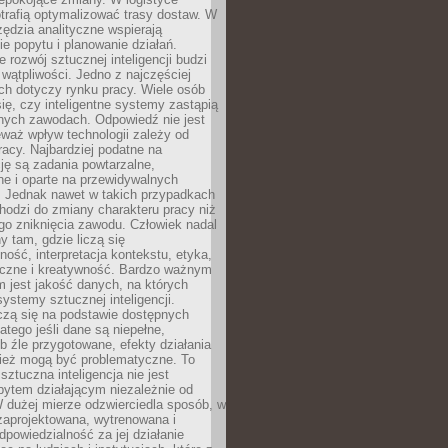
trafią optymalizować trasy dostaw. W
zędzia analityczne wspierają
e popytu i planowanie działań.
 rozwój sztucznej inteligencji budzi
i wątpliwości. Jedno z najczęściej
ch dotyczy rynku pracy. Wiele osób
ię, czy inteligentne systemy zastąpią
jnych zawodach. Odpowiedź nie jest
eważ wpływ technologii zależy od
racy. Najbardziej podatne na
ję są zadania powtarzalne,
e i oparte na przewidywalnych
. Jednak nawet w takich przypadkach
hodzi do zmiany charakteru pracy niż
go zniknięcia zawodu. Człowiek nadal
y tam, gdzie liczą się
ność, interpretacja kontekstu, etyka,
łeczne i kreatywność. Bardzo ważnym
 jest jakość danych, na których
systemy sztucznej inteligencji.
czą się na podstawie dostępnych
latego jeśli dane są niepełne,
ub źle przygotowane, efekty działania
ież mogą być problematyczne. To
sztuczna inteligencja nie jest
ytem działającym niezależnie od
 dużej mierze odzwierciedla sposób, w
 zaprojektowana, wytrenowana i
powiedzialność za jej działanie