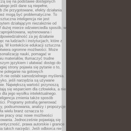
czą się na podstawie dostępnych
latego jeśli dane są niepełne,
ub źle przygotowane, efekty działania
ież mogą być problematyczne. To
sztuczna inteligencja nie jest
ytem działającym niezależnie od
 dużej mierze odzwierciedla sposób, w
 zaprojektowana, wytrenowana i
powiedzialność za jej działanie
c na ludziach i instytucjach, które z
ają. W kontekście edukacji sztuczna
 otwiera ogromne możliwości. Może
rsonalizację nauki, pomagać w
u materiałów, tłumaczyć trudne
tszym językiem i ułatwiać dostęp do
giej strony pojawia się pytanie o to,
ne poleganie na gotowych
h nie osłabi samodzielnego myślenia.
zyko, jeśli narzędzia są używane
nie. Największą wartość przynoszą
tają się wsparciem dla człowieka, a nie
dla jego wysiłku intelektualnego.
eligencja zmienia także sposób
eści. Programy potrafią generować
zy, podsumowania, analizy i propozycje
la wielu branż oznacza to
nie pracy oraz nowe możliwości
owania. Jednocześnie pojawiają się
tentyczność, prawa autorskie i granice
a takich narzędzi. Jeśli odbiorca nie