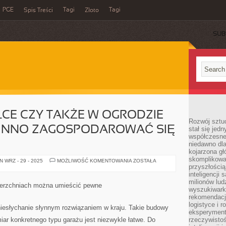
PGE
Tagi
Tagi
Spis Treści
Złoto
SUB
ŁCE CZY TAKŻE W OGRODZIE
Rozwój sztuc
NNO ZAGOSPODAROWAĆ SIĘ
stał się jed
współczesne
niedawno dla
kojarzona gł
skomplikowa
NA
 WRZ - 29 - 2025
MOŻLIWOŚĆ KOMENTOWANIA
ZOSTAŁA
KAŻDEJ
przyszłością
DZIAŁCE
inteligencji
CZY
milionów lud
TAKŻE
ierzchniach można umieścić pewne
W
wyszukiwark
OGRODZIE
rekomendacji
DOMOWYM
logistyce i 
POWINNO
iesłychanie słynnym rozwiązaniem w kraju. Takie budowy
ZAGOSPODAROWAĆ
eksperymente
SIĘ
ar konkretnego typu garażu jest niezwykle łatwe. Do
rzeczywistoś
SPECJALNE