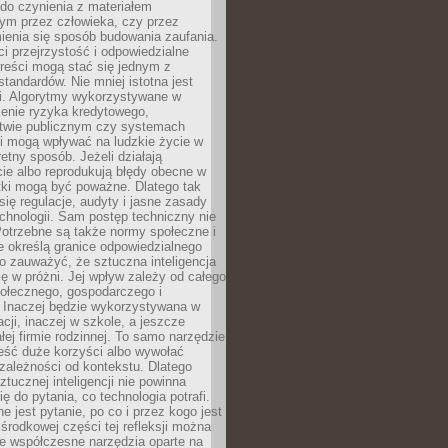
do czynienia z materiałem
ym przez człowieka, czy przez
ienia się sposób budowania zaufania.
i przejrzystość i odpowiedzialne
reści mogą stać się jednym z
tandardów. Nie mniej istotna jest
ki. Algorytmy wykorzystywane w
ocenie ryzyka kredytowego,
twie publicznym czy systemach
i mogą wpływać na ludzkie życie w
etny sposób. Jeżeli działają
cie albo reprodukują błędy obecne w
tki mogą być poważne. Dlatego tak
się regulacje, audyty i jasne zasady
chnologii. Sam postęp techniczny nie
Potrzebne są także normy społeczne i
e określą granice odpowiedzialnego
o zauważyć, że sztuczna inteligencja
się w próżni. Jej wpływ zależy od całego
połecznego, gospodarczego i
. Inaczej będzie wykorzystywana w
acji, inaczej w szkole, a jeszcze
łej firmie rodzinnej. To samo narzędzie
eść duże korzyści albo wywołać
zależności od kontekstu. Dlatego
ztucznej inteligencji nie powinna
ę do pytania, co technologia potrafi.
e jest pytanie, po co i przez kogo jest
rodkowej części tej refleksji można
że współczesne narzędzia oparte na