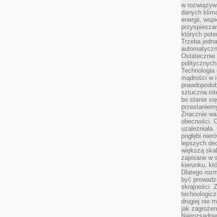
w rozwiązyw
danych klim
energii, wsp
przyspiesza
których poten
Trzeba jedna
automatyczn
Ostatecznie 
politycznyc
Technologia 
mądrości w 
prawdopodob
sztuczna int
bo stanie si
przestaniem
Znacznie waż
obecności. C
uzależniała.
pogłębi nie
lepszych dec
większą skal
zapisane w 
kierunku, kt
Dlatego rozm
być prowadz
skrajności. 
technologicz
drugiej nie 
jak zagrożen
Najrozsądnie