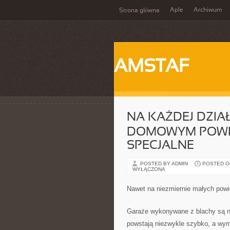
Aple
Archiwum
Strona główna
AMSTAF
NA KAŻDEJ DZIA
DOMOWYM POWI
SPECJALNE
POSTED BY ADMIN
POSTED ON
WYŁĄCZONA
Nawet na niezmiernie małych pow
Garaże wykonywane z blachy są n
powstają niezwykle szybko, a wymi