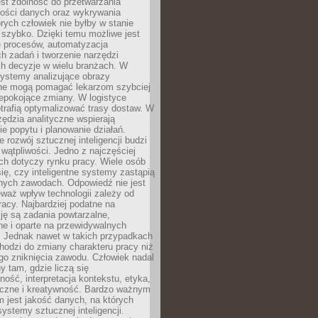
jest zdolność do przetwarzania
lości danych oraz wykrywania
rych człowiek nie byłby w stanie
 szybko. Dzięki temu możliwe jest
e procesów, automatyzacja
h zadań i tworzenie narzędzi
ch decyzje w wielu branżach. W
ystemy analizujące obrazy
ne mogą pomagać lekarzom szybciej
epokojące zmiany. W logistyce
trafią optymalizować trasy dostaw. W
zędzia analityczne wspierają
e popytu i planowanie działań.
 rozwój sztucznej inteligencji budzi
i wątpliwości. Jedno z najczęściej
ch dotyczy rynku pracy. Wiele osób
ię, czy inteligentne systemy zastąpią
jnych zawodach. Odpowiedź nie jest
eważ wpływ technologii zależy od
racy. Najbardziej podatne na
ję są zadania powtarzalne,
e i oparte na przewidywalnych
. Jednak nawet w takich przypadkach
hodzi do zmiany charakteru pracy niż
go zniknięcia zawodu. Człowiek nadal
y tam, gdzie liczą się
ność, interpretacja kontekstu, etyka,
łeczne i kreatywność. Bardzo ważnym
 jest jakość danych, na których
systemy sztucznej inteligencji.