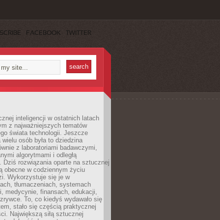
SCRIBE
FACEBOOK
TWITTER
znej inteligencji w ostatnich latach
nym z najważniejszych tematów
go świata technologii. Jeszcze
 wielu osób była to dziedzina
ównie z laboratoriami badawczymi,
nymi algorytmami i odległą
. Dziś rozwiązania oparte na sztucznej
 są obecne w codziennym życiu
zi. Wykorzystuje się je w
ach, tłumaczeniach, systemach
, medycynie, finansach, edukacji,
rozrywce. To, co kiedyś wydawało się
m, stało się częścią praktycznej
ci. Największą siłą sztucznej