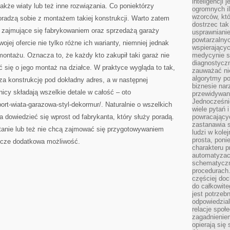
inteligencji 
kże wiaty lub też inne rozwiązania. Co poniektórzy
ogromnych i
wzorców, któ
poradzą sobie z montażem takiej konstrukcji. Warto zatem
dostrzec tak
y zajmujące się fabrykowaniem oraz sprzedażą garaży
usprawniani
powtarzalnyc
ojej ofercie nie tylko różne ich warianty, niemniej jednak
wspierający
montażu. Oznacza to, że każdy kto zakupił taki garaż nie
medycynie s
diagnostycz
się o jego montaż na działce. W praktyce wygląda to tak,
zauważać ni
algorytmy po
za konstrukcję pod dokładny adres, a w następnej
biznesie nar
nicy składają wszelkie detale w całość – oto
przewidywani
Jednocześnie
port-wiata-garazowa-styl-dekormur/. Naturalnie o wszelkich
wiele pytań 
dowiedzieć się wprost od fabrykanta, który służy poradą.
powracający
zastanawia s
tanie lub też nie chcą zajmować się przygotowywaniem
ludzi w kole
prosta, poni
zcze dodatkowa możliwość.
charakteru p
automatyzac
schematyczn
procedurach
częściej doc
do całkowite
jest potrzebn
odpowiedzial
relacje spo
zagadnieniem
opierają się 