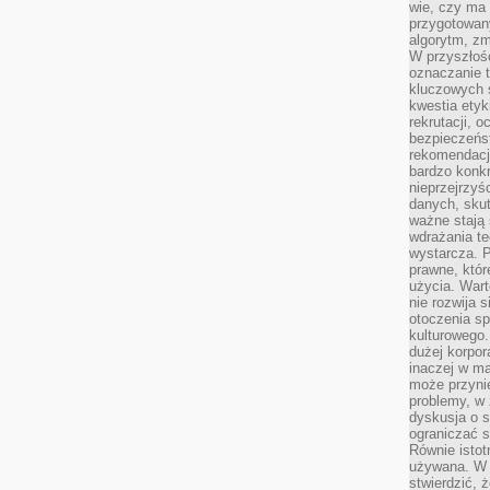
wie, czy ma 
przygotowan
algorytm, zm
W przyszłośc
oznaczanie t
kluczowych s
kwestia ety
rekrutacji, 
bezpieczeńs
rekomendacj
bardzo konkr
nieprzejrzyś
danych, sku
ważne stają 
wdrażania te
wystarcza. 
prawne, któr
użycia. Wart
nie rozwija 
otoczenia s
kulturowego
dużej korpor
inaczej w ma
może przyni
problemy, w 
dyskusja o s
ograniczać si
Równie istotn
używana. W ś
stwierdzić, 