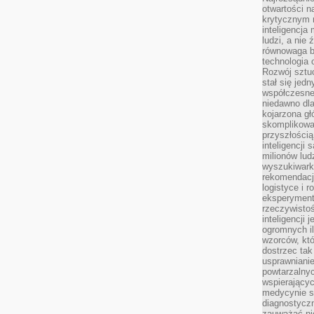
otwartości n
krytycznym 
inteligencja
ludzi, a nie
równowaga b
technologia
Rozwój sztuc
stał się jed
współczesne
niedawno dla
kojarzona gł
skomplikowa
przyszłością
inteligencji
milionów lud
wyszukiwark
rekomendacji
logistyce i 
eksperymente
rzeczywistoś
inteligencji 
ogromnych i
wzorców, któ
dostrzec tak
usprawniani
powtarzalnyc
wspierający
medycynie s
diagnostycz
zauważać ni