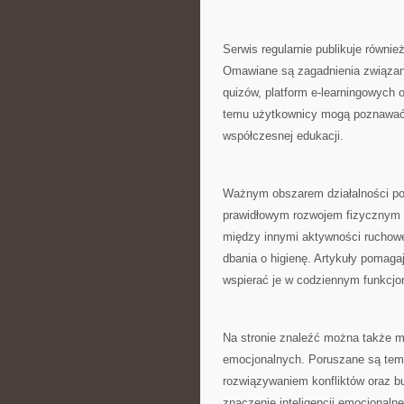
Serwis regularnie publikuje równ
Omawiane są zagadnienia związane
quizów, platform e-learningowych o
temu użytkownicy mogą poznawać a
współczesnej edukacji.
Ważnym obszarem działalności por
prawidłowym rozwojem fizycznym 
między innymi aktywności ruchowe
dbania o higienę. Artykuły pomaga
wspierać je w codziennym funkcjo
Na stronie znaleźć można także m
emocjonalnych. Poruszane są tema
rozwiązywaniem konfliktów oraz bu
znaczenie inteligencji emocjonalne