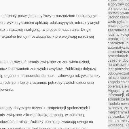
algorytmy po
biznesie nar
przewidywani
ież materiały poświęcone cyfrowym narzędziom edukacyjnym.
Jednocześnie
wiele pytań 
 z wykorzystaniem aplikacji edukacyjnych, interaktywnych
powracający
raz sztucznej inteligencji w procesie nauczania. Dzięki
zastanawia s
ludzi w kole
ktualne trendy i rozwiązania, które wpływają na rozwój
prosta, poni
charakteru p
automatyzac
schematyczn
procedurach
częściej doc
talu są również tematy związane ze zdrowiem dzieci,
do całkowite
oraz budowaniem zdrowych nawyków. Publikacje dotyczą
jest potrzebn
odpowiedzial
j, ergonomii stanowiska do nauki, zdrowego odżywiania czy
relacje spo
zagadnieniem
ją rodzicom lepiej zrozumieć potrzeby swoich dzieci oraz
opierają się 
nowaniu.
Algorytmy u
informacji, d
stronnicze l
modelu równ
ateriały dotyczące rozwoju kompetencji społecznych i
oznacza, że 
magicznym b
ty związane z komunikacją, empatią, współpracą,
człowieka. W
jaki została
dowaniem relacji. Autorzy publikacji zwracają uwagę na
wdrożona. Od
j oraz jej wpływ na funkcjonowanie dziecka w grupie