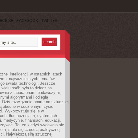
SCRIBE
FACEBOOK
TWITTER
znej inteligencji w ostatnich latach
nym z najważniejszych tematów
go świata technologii. Jeszcze
 wielu osób była to dziedzina
ównie z laboratoriami badawczymi,
nymi algorytmami i odległą
. Dziś rozwiązania oparte na sztucznej
 są obecne w codziennym życiu
zi. Wykorzystuje się je w
ach, tłumaczeniach, systemach
, medycynie, finansach, edukacji,
rozrywce. To, co kiedyś wydawało się
m, stało się częścią praktycznej
ci. Największą siłą sztucznej