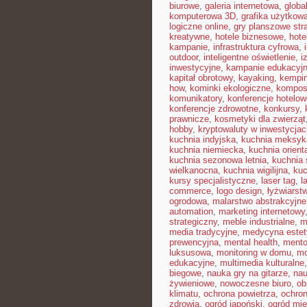
biurowe
,
galeria internetowa
,
globa
komputerowa 3D
,
grafika użytkow
logiczne online
,
gry planszowe str
kreatywne
,
hotele biznesowe
,
hote
kampanie
,
infrastruktura cyfrowa
,
outdoor
,
inteligentne oświetlenie
,
i
inwestycyjne
,
kampanie edukacyj
kapitał obrotowy
,
kayaking
,
kempin
how
,
kominki ekologiczne
,
kompos
komunikatory
,
konferencje hotelow
konferencje zdrowotne
,
konkursy
,
prawnicze
,
kosmetyki dla zwierząt
hobby
,
kryptowaluty w inwestycjac
kuchnia indyjska
,
kuchnia meksyk
kuchnia niemiecka
,
kuchnia orient
kuchnia sezonowa letnia
,
kuchnia
wielkanocna
,
kuchnia wigilijna
,
kuc
kursy specjalistyczne
,
laser tag
,
l
commerce
,
logo design
,
łyżwiarst
ogrodowa
,
malarstwo abstrakcyjne
automation
,
marketing internetowy
strategiczny
,
meble industrialne
,
m
media tradycyjne
,
medycyna estet
prewencyjna
,
mental health
,
mento
luksusowa
,
monitoring w domu
,
mo
edukacyjne
,
multimedia kulturalne
biegowe
,
nauka gry na gitarze
,
nau
żywieniowe
,
nowoczesne biuro
,
ob
klimatu
,
ochrona powietrza
,
ochron
zdrowia
,
ogród japoński
,
ogród mie