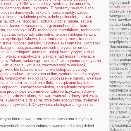
algorytmach
ne
,
systemy CRM w sprzedaży
,
systemy dokumentów
,
serwis dla 
teligentnego domu
,
systemy IT
,
systemy nawadniające
,
oczekuje nie
zpieczeń domowych
,
szkoła filmowa projekty
,
szkoła
wiarygodnośc
a kulinarne
,
szkolenie psów
,
szkoły policealne
,
sztuka
oraz możliw
alna
,
sztuka negocjacji
,
sztuka uliczna murale
,
sztuka
bardzo konkr
necie
,
taniec nowoczesny
,
targi nieruchomości
,
team
ekspertów z
zna
,
technologie AGD
,
technologie materiałowe
,
technologie
inteligencji 
listyczna
,
teleporady zdrowotne
,
telepsychologia
,
terapia
mocniejszych
nsakcje bezgotówkowe
,
transformacja cyfrowa
,
transport
współpracy m
y
,
travel blogger
,
trekking
,
turystyka ekstremalna
,
twórczość
Najcenniejsz
ikacyjne
,
ubezpieczenia zdrowotne prywatne
,
uroda
ludzkie komp
usługi cateringowe premium
,
usługi inwestycyjne
,
usługi
zastąpić. Le
ji
,
wakacje egzotyczne
,
wakacje nad morzem
,
wakacje
może podejm
cje w Polsce
,
webdesign
,
wernisaż
,
weterynaria egzotyczna
,
korzystający
e
,
wirtualizacja
,
wirtualna rzeczywistość w edukacji
,
dopasować t
gi
,
work-life balance w domu
,
workshop survivalowy
,
biurowy moż
iędzynarodowa
,
współpraca online
,
wydarzenia edukacyjne
,
zadania i po
ki
,
wypoczynek ekologiczny
,
wyposażenie ogrodu
,
wystawa
wymagającym
zanie biurem
,
zarządzanie flotą
,
zarządzanie kapitałem
,
wymaga nowy
e odpadami
,
zarządzanie wiedzą
,
zarządzanie zespołem
,
ważniejsza s
ęcia produktowe e-commerce
,
zdrowie fizyczne
,
zdrowie
rozumienia 
liczne
,
zdrowie skóry
,
zdrowie zwierząt
,
zdrowy styl życia
,
właściwych p
ne
,
zwiedzanie z dziećmi
,
zwierzęta egzotyczne
,
zwierzęta
generowanyc
mowych
,
żywność BIO
,
żywność ekologiczna regionalna
,
inteligentne
rezultatów. L
korzystać z
witryna internetowa, która została stworzona z myślą o
edukacja cyf
najważniejs
e wszystkich osobach zainteresowanych edukacją dzieci.
Sztuczna int