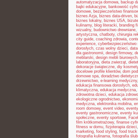
automatyzacja domowa
,
backup d
bajki edukacyjne
,
bankowość cyfr
domowe
,
bezpieczeństwo finansow
biznes Azja
,
biznes data-driven
,
b
biznes lokalny
,
biznes USA
,
bizut
kulinarny
,
blog literacki
,
branding f
wizualny
,
budownictwo drewniane
,
artystyczna
,
chatboty
,
chirurgia r
city guide
,
coaching zdrowia
,
cont
experience
,
cyberbezpieczeństwo
dorosłych
,
czas wolny dzieci
,
data
dla gastronomii
,
design firmowy
,
d
meblarski
,
design mebli biurowych
laboratoryjna
,
dieta zwierząt
,
diete
dekoracje świąteczne
,
diy kosmet
docelowe profile klientów
,
dom pod
domowe spa
,
doradztwo dietetycz
drzewnictwo
,
e-learning medyczny
edukacja finansowa dorosłych
,
edu
klimatyczna
,
edukacja medyczna
zdrowotna dzieci
,
edukacja zdrowo
ekologiczne ogrodnictwo
,
ekonomi
medyczna
,
elektronika mobilna
,
en
room domowy
,
event video
,
event
eventy gastronomiczne
,
eventy ku
społeczne
,
eventy sportowe
,
Face
film krótkometrażowy
,
finanse cyf
fitness w domu
,
fizjoterapia dzieci
marketing
,
food styling
,
food truck 
fotografia kulinarna
,
fotografia ślu