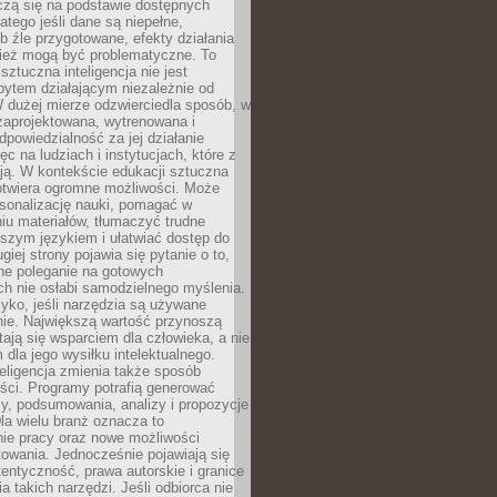
czą się na podstawie dostępnych
latego jeśli dane są niepełne,
ub źle przygotowane, efekty działania
ież mogą być problematyczne. To
sztuczna inteligencja nie jest
ytem działającym niezależnie od
 dużej mierze odzwierciedla sposób, w
 zaprojektowana, wytrenowana i
powiedzialność za jej działanie
c na ludziach i instytucjach, które z
ają. W kontekście edukacji sztuczna
 otwiera ogromne możliwości. Może
rsonalizację nauki, pomagać w
u materiałów, tłumaczyć trudne
tszym językiem i ułatwiać dostęp do
giej strony pojawia się pytanie o to,
ne poleganie na gotowych
h nie osłabi samodzielnego myślenia.
zyko, jeśli narzędzia są używane
nie. Największą wartość przynoszą
tają się wsparciem dla człowieka, a nie
dla jego wysiłku intelektualnego.
eligencja zmienia także sposób
eści. Programy potrafią generować
zy, podsumowania, analizy i propozycje
la wielu branż oznacza to
nie pracy oraz nowe możliwości
owania. Jednocześnie pojawiają się
tentyczność, prawa autorskie i granice
a takich narzędzi. Jeśli odbiorca nie