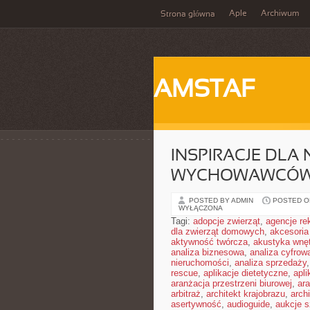
Aple
Archiwum
Strona główna
AMSTAF
INSPIRACJE DLA 
WYCHOWAWCÓ
POSTED BY ADMIN
POSTED ON
WYŁĄCZONA
Tagi:
adopcje zwierząt
,
agencje r
dla zwierząt domowych
,
akcesoria
aktywność twórcza
,
akustyka wnę
analiza biznesowa
,
analiza cyfrow
nieruchomości
,
analiza sprzedaży
rescue
,
aplikacje dietetyczne
,
apl
aranżacja przestrzeni biurowej
,
ara
arbitraż
,
architekt krajobrazu
,
arch
asertywność
,
audioguide
,
aukcje s