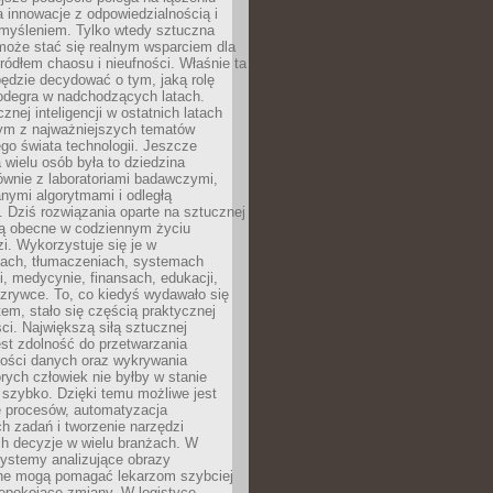
a innowacje z odpowiedzialnością i
myśleniem. Tylko wtedy sztuczna
 może stać się realnym wsparciem dla
 źródłem chaosu i nieufności. Właśnie ta
ędzie decydować o tym, jaką rolę
 odegra w nadchodzących latach.
znej inteligencji w ostatnich latach
nym z najważniejszych tematów
go świata technologii. Jeszcze
 wielu osób była to dziedzina
ównie z laboratoriami badawczymi,
nymi algorytmami i odległą
. Dziś rozwiązania oparte na sztucznej
 są obecne w codziennym życiu
zi. Wykorzystuje się je w
ach, tłumaczeniach, systemach
, medycynie, finansach, edukacji,
rozrywce. To, co kiedyś wydawało się
m, stało się częścią praktycznej
ci. Największą siłą sztucznej
jest zdolność do przetwarzania
lości danych oraz wykrywania
rych człowiek nie byłby w stanie
 szybko. Dzięki temu możliwe jest
e procesów, automatyzacja
h zadań i tworzenie narzędzi
ch decyzje w wielu branżach. W
ystemy analizujące obrazy
ne mogą pomagać lekarzom szybciej
epokojące zmiany. W logistyce