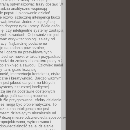
trafią optymalizować trasy dostaw. W
zędzia analityczne wspierają
e popytu i planowanie działań.
 rozwój sztucznej inteligencji budzi
i wątpliwości. Jedno z najczęściej
ch dotyczy rynku pracy. Wiele osób
ię, czy inteligentne systemy zastąpią
jnych zawodach. Odpowiedź nie jest
eważ wpływ technologii zależy od
racy. Najbardziej podatne na
ję są zadania powtarzalne,
e i oparte na przewidywalnych
. Jednak nawet w takich przypadkach
hodzi do zmiany charakteru pracy niż
go zniknięcia zawodu. Człowiek nadal
y tam, gdzie liczą się
ność, interpretacja kontekstu, etyka,
łeczne i kreatywność. Bardzo ważnym
 jest jakość danych, na których
systemy sztucznej inteligencji.
czą się na podstawie dostępnych
latego jeśli dane są niepełne,
ub źle przygotowane, efekty działania
ież mogą być problematyczne. To
sztuczna inteligencja nie jest
ytem działającym niezależnie od
 dużej mierze odzwierciedla sposób, w
 zaprojektowana, wytrenowana i
powiedzialność za jej działanie