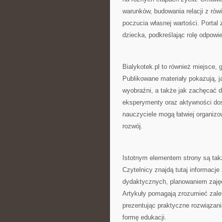
warunków, budowania relacji z rów
poczucia własnej wartości. Portal
dziecka, podkreślając rolę odpowie
Bialykotek.pl to również miejsce
Publikowane materiały pokazują, j
wyobraźni, a także jak zachęcać d
eksperymenty oraz aktywności dos
nauczyciele mogą łatwiej organizo
rozwój.
Istotnym elementem strony są tak
Czytelnicy znajdą tutaj informacj
dydaktycznych, planowaniem zaję
Artykuły pomagają zrozumieć zal
prezentując praktyczne rozwiązan
formę edukacji.