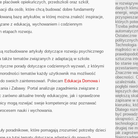
e placówek opiekuńczych, przedszkoli oraz szkół,
w rozwiązyw
danych klim
macji dla osób, które chcą budować dobre fundamenty
energii, wsp
owaną bazę artykułów, w której można znaleźć inspiracje,
przyspiesza
których poten
iązane z edukacją, wychowaniem i codziennym
Trzeba jedna
automatyczn
h etapach rozwoju.
Ostatecznie 
politycznyc
Technologia 
mądrości w 
są rozbudowane artykuły dotyczące rozwoju psychicznego
prawdopodob
 a także tematów związanych z adaptacją w szkole.
sztuczna int
bo stanie si
aktyczne porady dotyczące codziennych wyzwań, z którymi
przestaniem
Znacznie waż
óżnorodności tematów każdy użytkownik ma możliwość
obecności. C
h do swoich zainteresowań. Polecam
Edukacja Domowa i
uzależniała.
pogłębi nie
nia i Zabawy. Portal analizuje zagadnienia związane z
lepszych dec
 zarówno aktualne trendy edukacyjne, jak i sprawdzone
większą skal
zapisane w 
nicy mogą rozwijać swoje kompetencje oraz poznawać
kierunku, kt
Dlatego rozm
procesem nauki i wychowania.
być prowadz
skrajności. 
technologicz
drugiej nie 
uły poradnikowe, które pomagają zrozumieć potrzeby dzieci
jak zagrożen
Najrozsądnie
ne są tutaj tematy dotyczące adaptacji do nowych