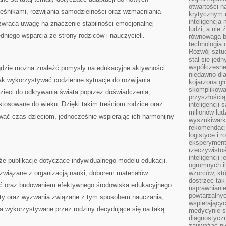
otwartości n
ieśnikami, rozwijania samodzielności oraz wzmacniania
krytycznym 
inteligencja
 zwraca uwagę na znaczenie stabilności emocjonalnej
ludzi, a nie
dniego wsparcia ze strony rodziców i nauczycieli.
równowaga b
technologia
Rozwój sztuc
stał się jed
współczesne
, gdzie można znaleźć pomysły na edukacyjne aktywności.
niedawno dla
ak wykorzystywać codzienne sytuacje do rozwijania
kojarzona gł
skomplikowa
zieci do odkrywania świata poprzez doświadczenia,
przyszłością
tosowane do wieku. Dzięki takim treściom rodzice oraz
inteligencji
milionów lud
wać czas dzieciom, jednocześnie wspierając ich harmonijny
wyszukiwark
rekomendacji
logistyce i 
eksperymente
rzeczywistoś
inteligencji 
że publikacje dotyczące indywidualnego modelu edukacji.
ogromnych i
e związane z organizacją nauki, doborem materiałów
wzorców, któ
dostrzec tak
ć oraz budowaniem efektywnego środowiska edukacyjnego.
usprawniani
powtarzalnyc
ety oraz wyzwania związane z tym sposobem nauczania,
wspierający
ia wykorzystywane przez rodziny decydujące się na taką
medycynie s
diagnostycz
zauważać ni