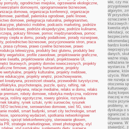
wie, czy ma 
wy pomysły
,
ogrodnictwo miejskie
,
ogrzewanie ekologiczne
,
przygotowan
 zwierzętami domowymi
,
oprogramowanie biznesowe
,
algorytm, zm
anizacja domowa
,
organizacja konferencji
,
organizacje
W przyszłośc
 domowe
,
paintball
,
paleniska ogrodowe
,
parki linowe
,
oznaczanie t
nictwo domowe
,
pielęgnacja naturalna
,
pielęgniarstwo
,
kluczowych s
ukacyjne
,
płatności mobilne
,
podcasts marketing
,
podróże
kwestia ety
róże budżetowe
,
podróże ekspedycyjne
,
podróże kulinarne
,
rekrutacji, 
zyczepą
,
pokazy filmowe
,
pomoc międzynarodowa
,
pomoc
bezpieczeńs
ompy ciepła w domu
,
porady podatkowe
,
porady rozwojowe
,
rekomendacj
sty
,
pośrednictwo biznesowe
,
pozycjonowanie stron
,
praca
bardzo konkr
e
,
prasa cyfrowa
,
prawo cywilne biznesowe
,
prawo
nieprzejrzyś
rodukcja telewizyjna
,
produkty bez glutenu
,
produkty bez
danych, sku
ukty wegańskie
,
profile zawodowe
,
projektowanie graficzne
,
ważne stają 
anie światła
,
projektowanie ubrań
,
projektowanie UI
,
wdrażania te
nętrz biurowych
,
projekty domów nowoczesnych
,
projekty
wystarcza. 
raficzne firmowe
,
projekty humanitarne
,
projekty
prawne, któr
we wertykalne
,
projekty kulturalne
,
projekty meblowe
,
użycia. Wart
zne edukacyjne
,
projekty wnętrz
,
przechowywanie
,
nie rozwija 
zeń kreatywna
,
przestrzeń otwarta
,
przewodniki turystyczne
,
otoczenia s
ofilaktyka
,
psychoterapia
,
puzzle
,
quizy
,
rafting
,
rak
kulturowego
,
reklama natywna
,
relacje medialne
,
relaks w domu
,
relaks
dużej korpor
cje premium
,
roboty domowe
,
robotyka medyczna
,
rodzinne
inaczej w ma
nacja
,
rośliny egzotyczne
,
rowery górskie
,
rozrywka
może przyni
ynek lokalny
,
rynek sztuki
,
rynki surowców
,
rysunek
problemy, w 
,
SEO techniczne
,
serowarstwo domowe
,
sieć 5G
,
sieci
dyskusja o s
anie modeli
,
smart budynki
,
smart city technologie
,
smart
ograniczać si
lesie
,
sponsoring wydarzeń
,
spotkania networkingowe
Równie istotn
nośny
,
sprzęt telekonferencyjny
,
sterowanie głosem
,
używana. W ś
gia PR
,
strategie marketingowe
,
street photography
,
styl
stwierdzić, 
 zdalnej
,
styl rustykalny
,
suplementy diety
,
surowce