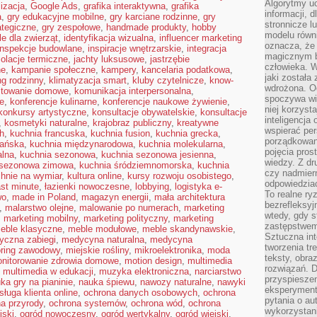
Algorytmy u
lizacja
,
Google Ads
,
grafika interaktywna
,
grafika
informacji, d
a
,
gry edukacyjne mobilne
,
gry karciane rodzinne
,
gry
stronnicze l
ategiczne
,
gry zespołowe
,
handmade produkty
,
hobby
modelu równ
le dla zwierząt
,
identyfikacja wizualna
,
influencer marketing
oznacza, że 
inspekcje budowlane
,
inspiracje wnętrzarskie
,
integracja
magicznym b
zolacje termiczne
,
jachty luksusowe
,
jastrzębie
człowieka. W
ne
,
kampanie społeczne
,
kampery
,
kancelaria podatkowa
,
jaki została
g rodzinny
,
klimatyzacja smart
,
kluby czytelnicze
,
know-
wdrożona. Od
towanie domowe
,
komunikacja interpersonalna
,
spoczywa wię
e
,
konferencje kulinarne
,
konferencje naukowe żywienie
,
niej korzyst
konkursy artystyczne
,
konsultacje obywatelskie
,
konsultacje
inteligencja
,
kosmetyki naturalne
,
krajobraz publiczny
,
kreatywne
wspierać pe
h
,
kuchnia francuska
,
kuchnia fusion
,
kuchnia grecka
,
porządkowani
ańska
,
kuchnia międzynarodowa
,
kuchnia molekularna
,
pojęcia pros
alna
,
kuchnia sezonowa
,
kuchnia sezonowa jesienna
,
wiedzy. Z dru
 sezonowa zimowa
,
kuchnia śródziemnomorska
,
kuchnia
czy nadmier
hnie na wymiar
,
kultura online
,
kursy rozwoju osobistego
,
odpowiedziac
ast minute
,
łazienki nowoczesne
,
lobbying
,
logistyka e-
To realne ry
wo
,
made in Poland
,
magazyn energii
,
mała architektura
bezrefleksyj
,
malarstwo olejne
,
malowanie po numerach
,
marketing
wtedy, gdy s
,
marketing mobilny
,
marketing polityczny
,
marketing
zastępstwem 
eble klasyczne
,
meble modułowe
,
meble skandynawskie
,
Sztuczna int
yczna zabiegi
,
medycyna naturalna
,
medycyna
tworzenia tr
ring zawodowy
,
miejskie rośliny
,
mikroelektronika
,
moda
teksty, obra
nitorowanie zdrowia domowe
,
motion design
,
multimedia
rozwiązań. D
,
multimedia w edukacji
,
muzyka elektroniczna
,
narciarstwo
przyspiesze
ka gry na pianinie
,
nauka śpiewu
,
nawozy naturalne
,
nawyki
eksperyment
sługa klienta online
,
ochrona danych osobowych
,
ochrona
pytania o au
a przyrody
,
ochrona systemów
,
ochrona wód
,
ochrona
wykorzystani
jski
,
ogród nowoczesny
,
ogród wertykalny
,
ogród wiejski
,