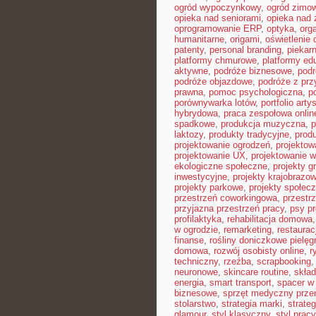
ogród wypoczynkowy
,
ogród zimo
opieka nad seniorami
,
opieka nad
oprogramowanie ERP
,
optyka
,
org
humanitarne
,
origami
,
oświetlenie
patenty
,
personal branding
,
piekar
platformy chmurowe
,
platformy ed
aktywne
,
podróże biznesowe
,
pod
podróże objazdowe
,
podróże z pr
prawna
,
pomoc psychologiczna
,
p
porównywarka lotów
,
portfolio arty
hybrydowa
,
praca zespołowa onlin
spadkowe
,
produkcja muzyczna
,
p
laktozy
,
produkty tradycyjne
,
prod
projektowanie ogrodzeń
,
projektow
projektowanie UX
,
projektowanie w
ekologiczne społeczne
,
projekty g
inwestycyjne
,
projekty krajobrazo
projekty parkowe
,
projekty społec
przestrzeń coworkingowa
,
przestr
przyjazna przestrzeń pracy
,
psy pr
profilaktyka
,
rehabilitacja domowa
w ogrodzie
,
remarketing
,
restaura
finanse
,
rośliny doniczkowe pielęg
domowa
,
rozwój osobisty online
,
r
techniczny
,
rzeźba
,
scrapbooking
neuronowe
,
skincare routine
,
skład
energia
,
smart transport
,
spacer w 
biznesowe
,
sprzęt medyczny prze
stolarstwo
,
strategia marki
,
strate
glamour
,
styl klasyczny
,
styl pracy