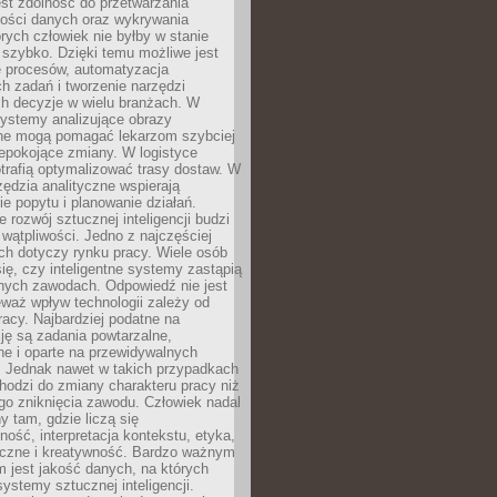
jest zdolność do przetwarzania
lości danych oraz wykrywania
rych człowiek nie byłby w stanie
 szybko. Dzięki temu możliwe jest
e procesów, automatyzacja
h zadań i tworzenie narzędzi
ch decyzje w wielu branżach. W
ystemy analizujące obrazy
ne mogą pomagać lekarzom szybciej
epokojące zmiany. W logistyce
trafią optymalizować trasy dostaw. W
zędzia analityczne wspierają
e popytu i planowanie działań.
 rozwój sztucznej inteligencji budzi
i wątpliwości. Jedno z najczęściej
ch dotyczy rynku pracy. Wiele osób
ię, czy inteligentne systemy zastąpią
jnych zawodach. Odpowiedź nie jest
eważ wpływ technologii zależy od
racy. Najbardziej podatne na
ję są zadania powtarzalne,
e i oparte na przewidywalnych
. Jednak nawet w takich przypadkach
hodzi do zmiany charakteru pracy niż
go zniknięcia zawodu. Człowiek nadal
y tam, gdzie liczą się
ność, interpretacja kontekstu, etyka,
łeczne i kreatywność. Bardzo ważnym
 jest jakość danych, na których
systemy sztucznej inteligencji.