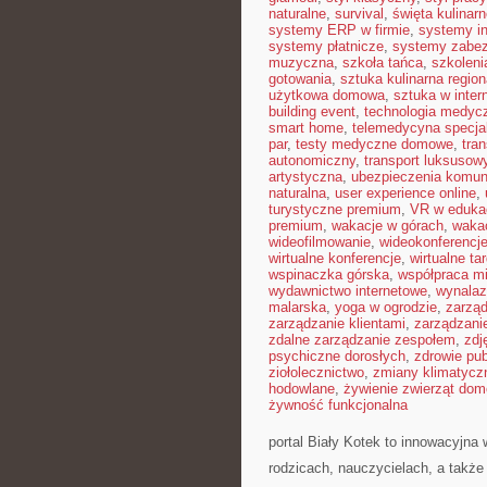
naturalne
,
survival
,
święta kulinar
systemy ERP w firmie
,
systemy in
systemy płatnicze
,
systemy zabe
muzyczna
,
szkoła tańca
,
szkoleni
gotowania
,
sztuka kulinarna region
użytkowa domowa
,
sztuka w inter
building event
,
technologia medyc
smart home
,
telemedycyna specja
par
,
testy medyczne domowe
,
tra
autonomiczny
,
transport luksusow
artystyczna
,
ubezpieczenia komun
naturalna
,
user experience online
,
turystyczne premium
,
VR w edukac
premium
,
wakacje w górach
,
waka
wideofilmowanie
,
wideokonferencj
wirtualne konferencje
,
wirtualne tar
wspinaczka górska
,
współpraca m
wydawnictwo internetowe
,
wynalaz
malarska
,
yoga w ogrodzie
,
zarząd
zarządzanie klientami
,
zarządzani
zdalne zarządzanie zespołem
,
zdj
psychiczne dorosłych
,
zdrowie pub
ziołolecznictwo
,
zmiany klimatycz
hodowlane
,
żywienie zwierząt do
żywność funkcjonalna
portal Biały Kotek to innowacyjna 
rodzicach, nauczycielach, a takż