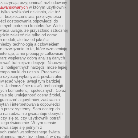
 zaczynają przypominać rozbudowany
zaawansowanych
w którym użytkownik
 tylko szybkości działania, ale też
i, bezpieczeństwa, przejrzystości
ości dostosowania odpowiedzi do
etnych potrzeb i kontekstów. Wielu
wraca uwagę, że przyszłość sztucznej
będzie zależeć nie tylko od coraz
 modeli, ale też od jakości
iędzy technologią a człowiekiem.
e rozwiązania to te, które wzmacniają
etencje, a nie próbują je całkowicie
karz wspierany dobrą analizą danych
ować trafniejsze decyzje. Nauczyciel
 z inteligentnych narzędzi może lepiej
empo nauki do ucznia. Pracownik
e szybciej wykonywać powtarzalne
święcać więcej uwagi tym bardziej
. Jednocześnie rozwój technologii
ch kompetencji społecznych. Coraz
taje się umiejętność oceny źródeł,
ograniczeń algorytmów, zadawania
ytań i interpretowania odpowiedzi
h przez systemy. Sam dostęp do
go narzędzia nie gwarantuje dobrych
iczy się to, czy użytkownik potrafi
 niego świadomie. W tym sensie
rowa staje się jednym z
zych zadań współczesnego świata.
eligencja może też odegrać ważną rolę