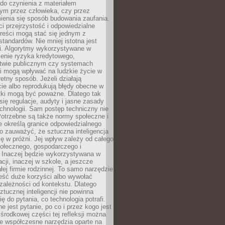
do czynienia z materiałem
ym przez człowieka, czy przez
ienia się sposób budowania zaufania.
i przejrzystość i odpowiedzialne
reści mogą stać się jednym z
tandardów. Nie mniej istotna jest
ki. Algorytmy wykorzystywane w
ocenie ryzyka kredytowego,
twie publicznym czy systemach
i mogą wpływać na ludzkie życie w
etny sposób. Jeżeli działają
cie albo reprodukują błędy obecne w
tki mogą być poważne. Dlatego tak
się regulacje, audyty i jasne zasady
chnologii. Sam postęp techniczny nie
Potrzebne są także normy społeczne i
e określą granice odpowiedzialnego
o zauważyć, że sztuczna inteligencja
się w próżni. Jej wpływ zależy od całego
połecznego, gospodarczego i
. Inaczej będzie wykorzystywana w
acji, inaczej w szkole, a jeszcze
łej firmie rodzinnej. To samo narzędzie
eść duże korzyści albo wywołać
zależności od kontekstu. Dlatego
ztucznej inteligencji nie powinna
ę do pytania, co technologia potrafi.
e jest pytanie, po co i przez kogo jest
rodkowej części tej refleksji można
że współczesne narzędzia oparte na