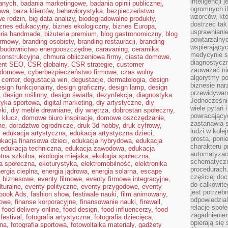
inteligencji 
anych
,
badania marketingowe
,
badania opinii publicznej
,
ogromnych i
owa
,
baza klientów
,
behawiorystyka
,
bezpieczeństwo
wzorców, któ
e rodzin
,
big data analizy
,
biodegradowalne produkty
,
dostrzec tak
iznes edukacyjny
,
biznes ekologiczny
,
biznes Europa
,
usprawniani
eria handmade
,
biżuteria premium
,
blog gastronomiczny
,
blog
powtarzalnyc
irmowy
,
branding osobisty
,
branding restauracji
,
branding
wspierający
budownictwo energooszczędne
,
caravaning
,
ceramika
medycynie s
ekonstrukcyjna
,
chmura obliczeniowa firmy
,
ciasta domowe
,
diagnostycz
ent SEO
,
CSR globalny
,
CSR strategie
,
customer
zauważać ni
 domowe
,
cyberbezpieczeństwo firmowe
,
czas wolny
algorytmy po
 center
,
degustacja win
,
degustacje
,
dermatologia
,
design
biznesie nar
esign funkcjonalny
,
design graficzny
,
design lamp
,
design
przewidywani
,
design roślinny
,
design światła
,
dezynfekcja
,
diagnostyka
Jednocześnie
tyka sportowa
,
digital marketing
,
diy artystyczne
,
diy
wiele pytań 
yki
,
diy meble drewniane
,
diy wnętrza
,
dobrostan społeczny
,
powracający
 klucz
,
domowe biuro inspiracje
,
domowe oszczędzanie
,
zastanawia s
ne
,
doradztwo ogrodnicze
,
druk 3d hobby
,
druk cyfrowy
,
ludzi w kole
,
edukacja artystyczna
,
edukacja artystyczna dzieci
,
prosta, poni
kacja finansowa dzieci
,
edukacja hybrydowa
,
edukacja
charakteru p
,
edukacja techniczna
,
edukacja zawodowa
,
edukacja
automatyzac
tna szkolna
,
ekologia miejska
,
ekologia społeczna
,
schematyczn
a społeczna
,
ekoturystyka
,
elektromobilność
,
elektronika
procedurach
ergia cieplna
,
energia jądrowa
,
energia solarna
,
escape
częściej doc
y biznesowe
,
eventy filmowe
,
eventy firmowe integracyjne
,
do całkowite
lturalne
,
eventy polityczne
,
eventy przygodowe
,
eventy
jest potrzebn
book Ads
,
fashion show
,
festiwale nauki
,
film animowany
,
odpowiedzial
rowe
,
finanse korporacyjne
,
finansowanie nauki
,
firewall
,
relacje spo
,
food delivery online
,
food design
,
food influencerzy
,
food
zagadnieniem
festival
,
fotografia artystyczna
,
fotografia dziecięca
,
opierają się 
bna
,
fotografia sportowa
,
fotowoltaika materiały
,
gadżety