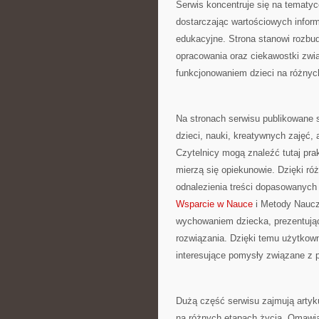
Serwis koncentruje się na tematyc
dostarczając wartościowych infor
edukacyjne. Strona stanowi rozbud
opracowania oraz ciekawostki zw
funkcjonowaniem dzieci na różnyc
Na stronach serwisu publikowane 
dzieci, nauki, kreatywnych zajęć,
Czytelnicy mogą znaleźć tutaj pr
mierzą się opiekunowie. Dzięki r
odnalezienia treści dopasowanyc
Wsparcie w Nauce
i Metody Naucza
wychowaniem dziecka, prezentując
rozwiązania. Dzięki temu użytkow
interesujące pomysły związane z 
Dużą część serwisu zajmują artyk
na różnych etapach życia. Omawia