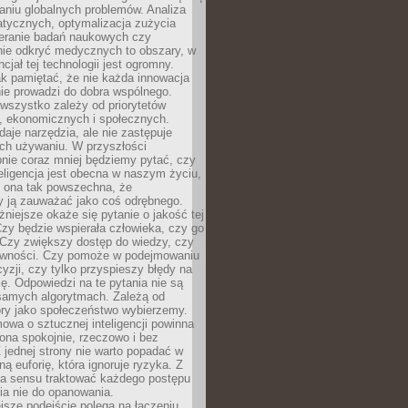
aniu globalnych problemów. Analiza
atycznych, optymalizacja zużycia
ieranie badań naukowych czy
nie odkryć medycznych to obszary, w
cjał tej technologii jest ogromny.
k pamiętać, że nie każda innowacja
ie prowadzi do dobra wspólnego.
wszystko zależy od priorytetów
h, ekonomicznych i społecznych.
daje narzędzia, ale nie zastępuje
ich używaniu. W przyszłości
nie coraz mniej będziemy pytać, czy
eligencja jest obecna w naszym życiu,
ę ona tak powszechna, że
y ją zauważać jako coś odrębnego.
niejsze okaże się pytanie o jakość tej
zy będzie wspierała człowieka, czy go
 Czy zwiększy dostęp do wiedzy, czy
równości. Czy pomoże w podejmowaniu
yzji, czy tylko przyspieszy błędy na
ę. Odpowiedzi na te pytania nie są
samych algorytmach. Zależą od
óry jako społeczeństwo wybierzemy.
owa o sztucznej inteligencji powinna
ona spokojnie, rzeczowo i bez
Z jednej strony nie warto popadać w
ną euforię, która ignoruje ryzyka. Z
ma sensu traktować każdego postępu
ia nie do opanowania.
jsze podejście polega na łączeniu