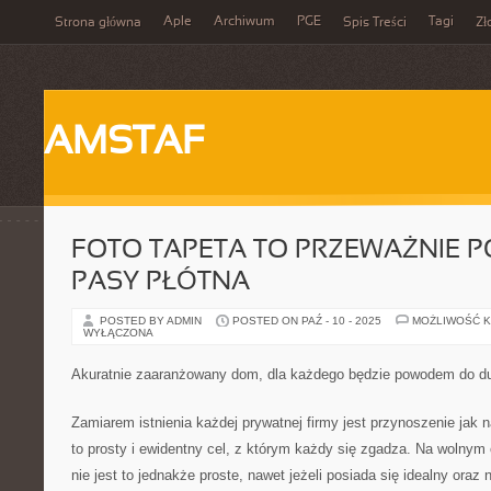
Aple
Archiwum
PGE
Tagi
Strona główna
Spis Treści
Zł
AMSTAF
FOTO TAPETA TO PRZEWAŻNIE 
PASY PŁÓTNA
POSTED BY ADMIN
POSTED ON PAŹ - 10 - 2025
MOŻLIWOŚĆ 
WYŁĄCZONA
Akuratnie zaaranżowany dom, dla każdego będzie powodem do 
Zamiarem istnienia każdej prywatnej firmy jest przynoszenie jak
to prosty i ewidentny cel, z którym każdy się zgadza. Na wolny
nie jest to jednakże proste, nawet jeżeli posiada się idealny ora