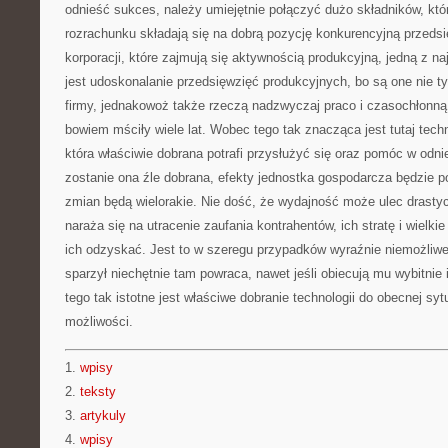
odnieść sukces, należy umiejętnie połączyć dużo składników, kt
rozrachunku składają się na dobrą pozycję konkurencyjną przedsi
korporacji, które zajmują się aktywnością produkcyjną, jedną z n
jest udoskonalanie przedsięwzięć produkcyjnych, bo są one nie tyl
firmy, jednakowoż także rzeczą nadzwyczaj praco i czasochłonną
bowiem mściły wiele lat. Wobec tego tak znacząca jest tutaj tech
która właściwie dobrana potrafi przysłużyć się oraz pomóc w odni
zostanie ona źle dobrana, efekty jednostka gospodarcza będzie p
zmian będą wielorakie. Nie dość, że wydajność może ulec drasty
naraża się na utracenie zaufania kontrahentów, ich stratę i wielki
ich odzyskać. Jest to w szeregu przypadków wyraźnie niemożliwe
sparzył niechętnie tam powraca, nawet jeśli obiecują mu wybitnie
tego tak istotne jest właściwe dobranie technologii do obecnej sytu
możliwości.
1.
wpisy
2.
teksty
3.
artykuly
4.
wpisy