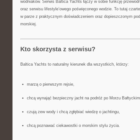
wodniaków. Serwis Baltica Yachts łączy w sobie funkcję przewodn
oraz serwisu lifestyle’owego poświęconego wodzie. To tutaj czar
w parze z praktycznym doświadczeniem oraz dopieszczonym pode
morskiej.
Kto skorzysta z serwisu?
Baltica Yachts to naturalny kierunek dla wszystkich, którzy:
marzą o pierwszym rejsie,
chcą wynająć bezpieczny jacht na podróż po Morzu Bałtyckim
czują zew wody i chcą zgłębiać wiedzę o jachtingu,
chcą poznawać ciekawostki o morskim stylu życia.