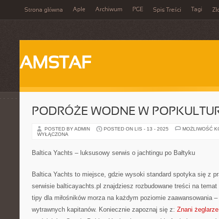
Aple
Archiwum
PGE
Tagi
Strona główna
Spis Treści
Zł
AMSTAF
PODRÓŻE WODNE W POPKULTU
POSTED BY ADMIN
POSTED ON LIS - 13 - 2025
MOŻLIWOŚĆ 
WYŁĄCZONA
Baltica Yachts – luksusowy serwis o jachtingu po Bałtyku
Baltica Yachts to miejsce, gdzie wysoki standard spotyka się z 
serwisie balticayachts.pl znajdziesz rozbudowane treści na temat
tipy dla miłośników morza na każdym poziomie zaawansowania –
wytrawnych kapitanów. Koniecznie zapoznaj się z:
Znani żeglarze