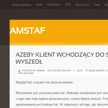
Aple
Archiwum
PGE
Tagi
Strona główna
Spis Treści
Zł
AMSTAF
AŻEBY KLIENT WCHODZĄCY DO S
WYSZEDŁ
POSTED BY ADMIN
POSTED ON PAŹ - 2 - 2025
MOŻLIWOŚĆ K
WYŁĄCZONA
Wygląd hali czasami ma duże przesłanie
Różnorodne jest przeznaczenie hal. Niekiedy nieodzowne jest wc
czego taka hala będzie przeznaczona, czemu będzie służyła. Po
egzekwowana jest budowa hal. W zależności od tego, jak obszern