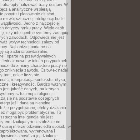
trafią optymalizować trasy dostaw. W
zędzia analityczne wspierają
e popytu i planowanie działań.
 rozwój sztucznej inteligencji budzi
i wątpliwości. Jedno z najczęściej
ch dotyczy rynku pracy. Wiele osób
ię, czy inteligentne systemy zastąpią
jnych zawodach. Odpowiedź nie jest
eważ wpływ technologii zależy od
racy. Najbardziej podatne na
ję są zadania powtarzalne,
e i oparte na przewidywalnych
. Jednak nawet w takich przypadkach
hodzi do zmiany charakteru pracy niż
go zniknięcia zawodu. Człowiek nadal
y tam, gdzie liczą się
ność, interpretacja kontekstu, etyka,
łeczne i kreatywność. Bardzo ważnym
 jest jakość danych, na których
systemy sztucznej inteligencji.
czą się na podstawie dostępnych
latego jeśli dane są niepełne,
ub źle przygotowane, efekty działania
ież mogą być problematyczne. To
sztuczna inteligencja nie jest
ytem działającym niezależnie od
 dużej mierze odzwierciedla sposób, w
 zaprojektowana, wytrenowana i
powiedzialność za jej działanie