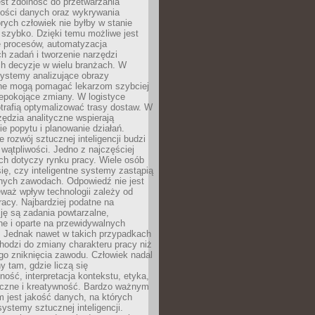
jest zdolność do przetwarzania
lości danych oraz wykrywania
rych człowiek nie byłby w stanie
 szybko. Dzięki temu możliwe jest
e procesów, automatyzacja
h zadań i tworzenie narzędzi
ch decyzje w wielu branżach. W
ystemy analizujące obrazy
ne mogą pomagać lekarzom szybciej
epokojące zmiany. W logistyce
trafią optymalizować trasy dostaw. W
zędzia analityczne wspierają
e popytu i planowanie działań.
 rozwój sztucznej inteligencji budzi
i wątpliwości. Jedno z najczęściej
ch dotyczy rynku pracy. Wiele osób
ię, czy inteligentne systemy zastąpią
jnych zawodach. Odpowiedź nie jest
eważ wpływ technologii zależy od
racy. Najbardziej podatne na
ję są zadania powtarzalne,
e i oparte na przewidywalnych
. Jednak nawet w takich przypadkach
hodzi do zmiany charakteru pracy niż
go zniknięcia zawodu. Człowiek nadal
y tam, gdzie liczą się
ność, interpretacja kontekstu, etyka,
łeczne i kreatywność. Bardzo ważnym
 jest jakość danych, na których
systemy sztucznej inteligencji.