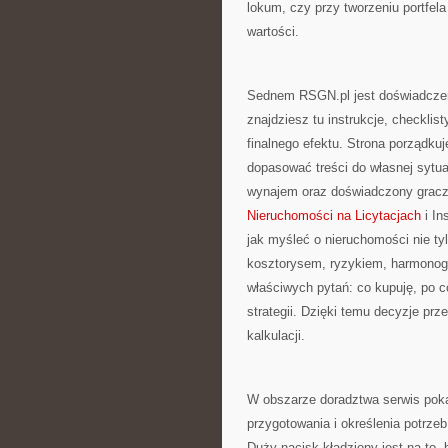
lokum, czy przy tworzeniu portfela 
wartości.
Sednem RSGN.pl jest doświadczen
znajdziesz tu instrukcje, checkli
finalnego efektu. Strona porządku
dopasować treści do własnej sytua
wynajem oraz doświadczony gracz 
Nieruchomości na Licytacjach
i In
jak myśleć o nieruchomości nie tyl
kosztorysem, ryzykiem, harmonog
właściwych pytań: co kupuję, po co
strategii. Dzięki temu decyzje pr
kalkulacji.
W obszarze doradztwa serwis poka
przygotowania i określenia potrzeb
Duży nacisk kładziony jest na to, 