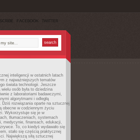
SCRIBE
FACEBOOK
TWITTER
znej inteligencji w ostatnich latach
nym z najważniejszych tematów
go świata technologii. Jeszcze
 wielu osób była to dziedzina
ównie z laboratoriami badawczymi,
nymi algorytmami i odległą
. Dziś rozwiązania oparte na sztucznej
 są obecne w codziennym życiu
zi. Wykorzystuje się je w
ach, tłumaczeniach, systemach
, medycynie, finansach, edukacji,
rozrywce. To, co kiedyś wydawało się
m, stało się częścią praktycznej
ci. Największą siłą sztucznej