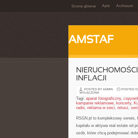
Aple
Archiwum
Strona główna
AMSTAF
NIERUCHOMOŚCI
INFLACJI
POSTED BY ADMIN
POSTED ON
WYŁĄCZONA
Tagi:
aparat fotograficzny
,
copywri
kampanie reklamowe
,
koncerty
,
Ku
radio
,
reklama w sieci
,
retusz
,
seri
RSGN.pl to kompleksowy serwis, k
kapitału w aktywa real estate od p
osób, które chcą podejmować dobr