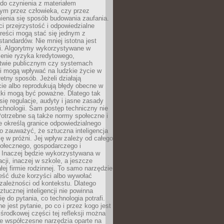
do czynienia z materiałem
ym przez człowieka, czy przez
ienia się sposób budowania zaufania.
i przejrzystość i odpowiedzialne
reści mogą stać się jednym z
tandardów. Nie mniej istotna jest
ki. Algorytmy wykorzystywane w
ocenie ryzyka kredytowego,
twie publicznym czy systemach
i mogą wpływać na ludzkie życie w
etny sposób. Jeżeli działają
cie albo reprodukują błędy obecne w
tki mogą być poważne. Dlatego tak
się regulacje, audyty i jasne zasady
chnologii. Sam postęp techniczny nie
Potrzebne są także normy społeczne i
e określą granice odpowiedzialnego
o zauważyć, że sztuczna inteligencja
się w próżni. Jej wpływ zależy od całego
połecznego, gospodarczego i
. Inaczej będzie wykorzystywana w
acji, inaczej w szkole, a jeszcze
łej firmie rodzinnej. To samo narzędzie
eść duże korzyści albo wywołać
zależności od kontekstu. Dlatego
ztucznej inteligencji nie powinna
ę do pytania, co technologia potrafi.
e jest pytanie, po co i przez kogo jest
rodkowej części tej refleksji można
że współczesne narzędzia oparte na