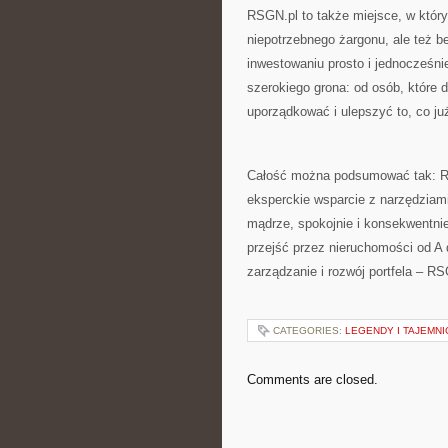
RSGN.pl to także miejsce, w któ
niepotrzebnego żargonu, ale też b
inwestowaniu prosto i jednocześni
szerokiego grona: od osób, które 
uporządkować i ulepszyć to, co już
Całość można podsumować tak: RS
eksperckie wsparcie z narzędziami 
mądrze, spokojnie i konsekwentnie,
przejść przez nieruchomości od A 
zarządzanie i rozwój portfela – RS
CATEGORIES:
LEGENDY I TAJEMNI
Comments are closed.