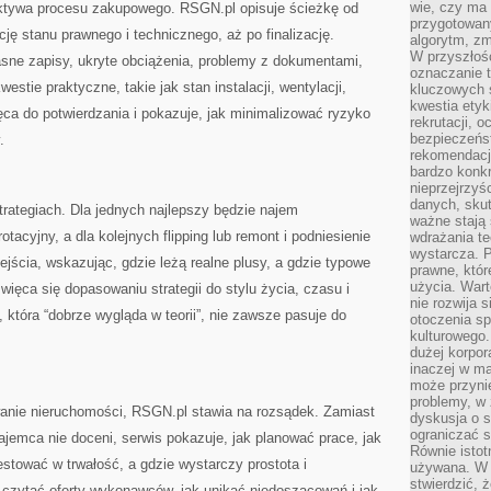
wie, czy ma 
ektywa procesu zakupowego. RSGN.pl opisuje ścieżkę od
przygotowan
cję stanu prawnego i technicznego, aż po finalizację.
algorytm, zm
W przyszłośc
sne zapisy, ukryte obciążenia, problemy z dokumentami,
oznaczanie t
estie praktyczne, takie jak stan instalacji, wentylacji,
kluczowych s
kwestia ety
ca do potwierdzania i pokazuje, jak minimalizować ryzyko
rekrutacji, 
bezpieczeńs
.
rekomendacj
bardzo konkr
nieprzejrzyś
danych, sku
rategiach. Dla jednych najlepszy będzie najem
ważne stają 
tacyjny, a dla kolejnych flipping lub remont i podniesienie
wdrażania te
wystarcza. 
ejścia, wskazując, gdzie leżą realne plusy, a gdzie typowe
prawne, któr
użycia. Wart
ięca się dopasowaniu strategii do stylu życia, czasu i
nie rozwija 
a, która “dobrze wygląda w teorii”, nie zawsze pasuje do
otoczenia s
kulturowego
dużej korpor
inaczej w ma
może przyni
problemy, w 
owanie nieruchomości, RSGN.pl stawia na rozsądek. Zamiast
dyskusja o s
ograniczać si
ajemca nie doceni, serwis pokazuje, jak planować prace, jak
Równie istotn
stować w trwałość, a gdzie wystarczy prostota i
używana. W ś
stwierdzić, 
 czytać oferty wykonawców, jak unikać niedoszacowań i jak