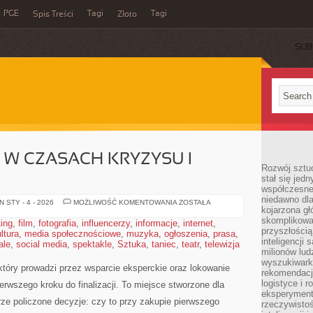
PGE
Tagi
Tagi
Spis Treści
Złoto
SUB
 W CZASACH KRYZYSU I
Rozwój sztuc
stał się jed
współczesne
niedawno dla
NIERUCHOMOŚCI
 STY - 4 - 2026
MOŻLIWOŚĆ KOMENTOWANIA
ZOSTAŁA
kojarzona gł
W
CZASACH
skomplikowa
ting
,
film
,
fotografia
,
influencerzy
,
informacje
,
internet
,
KRYZYSU
przyszłością
ltura
,
media społecznościowe
,
muzyka
,
ogłoszenia
I
,
prasa
,
INFLACJI
inteligencji
ale
,
social media
,
spektakle
,
Sztuka
,
taniec
,
teatr
,
telewizja
milionów lud
wyszukiwark
tóry prowadzi przez wsparcie eksperckie oraz lokowanie
rekomendacji
logistyce i 
ierwszego kroku do finalizacji. To miejsce stworzone dla
eksperymente
ze policzone decyzje: czy to przy zakupie pierwszego
rzeczywistoś