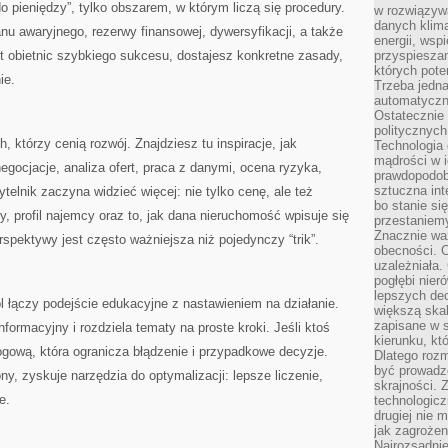
 pieniędzy”, tylko obszarem, w którym liczą się procedury.
w rozwiązyw
danych klim
nu awaryjnego, rezerwy finansowej, dywersyfikacji, a także
energii, wsp
t obietnic szybkiego sukcesu, dostajesz konkretne zasady,
przyspiesza
których poten
ie.
Trzeba jedna
automatyczn
Ostatecznie 
politycznyc
, którzy cenią rozwój. Znajdziesz tu inspiracje, jak
Technologia 
mądrości w 
egocjacje, analiza ofert, praca z danymi, ocena ryzyka,
prawdopodob
sztuczna int
elnik zaczyna widzieć więcej: nie tylko cenę, ale też
bo stanie si
ny, profil najemcy oraz to, jak dana nieruchomość wpisuje się
przestaniem
Znacznie waż
spektywy jest często ważniejsza niż pojedynczy “trik”.
obecności. C
uzależniała.
pogłębi nie
lepszych dec
 łączy podejście edukacyjne z nastawieniem na działanie.
większą skal
zapisane w 
ormacyjny i rozdziela tematy na proste kroki. Jeśli ktoś
kierunku, kt
gową, która ogranicza błądzenie i przypadkowe decyzje.
Dlatego rozm
być prowadz
ony, zyskuje narzędzia do optymalizacji: lepsze liczenie,
skrajności. 
e.
technologicz
drugiej nie 
jak zagrożen
Najrozsądnie