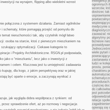
inteligencji 
inwestycji na wynajem, flipping albo wieloletni wzrost
ogromnych i
wzorców, któ
dostrzec tak
usprawniani
powtarzalnyc
wspierający
ie połączona z systemem działania. Zamiast ogólników
medycynie s
sty i schematy, które pomagają przejść od pomysłu do
diagnostycz
zauważać ni
je temat nieruchomości tak, aby czytelnik mógł łatwo
algorytmy po
cji: osoba na starcie, ktoś z pierwszym mieszkaniem na
biznesie nar
przewidywani
szukający optymalizacji. Ciekawe kategorie to
Jednocześnie
wiele pytań 
spiracje i Projekty Architektoniczne. RSGN.pl podpowiada,
powracający
ko jako o “mieszkaniu”, lecz jako o inwestycji z
zastanawia s
ludzi w kole
ramem i celem. Kluczowa jest tu umiejętność zadawania
prosta, poni
 kupuję, dla kogo, z jakim perspektywą oraz w jakiej
charakteru p
automatyzac
zestają być oparte o emocje, a zaczynają wynikać z
schematyczn
procedurach
częściej doc
do całkowite
jest potrzebn
odpowiedzial
zuje, jak wygląda dobra współpraca z rynkiem: od
relacje spo
zagadnieniem
, przez sprawdzenie ofert, aż po rozmowy i negocjacje.
opierają się 
by czytelnik rozumiał mechanizmy, a nie jedynie “robił jak w