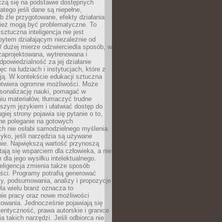
czą się na podstawie dostępnych
latego jeśli dane są niepełne,
ub źle przygotowane, efekty działania
ież mogą być problematyczne. To
sztuczna inteligencja nie jest
ytem działającym niezależnie od
 dużej mierze odzwierciedla sposób, w
 zaprojektowana, wytrenowana i
powiedzialność za jej działanie
c na ludziach i instytucjach, które z
ają. W kontekście edukacji sztuczna
 otwiera ogromne możliwości. Może
rsonalizację nauki, pomagać w
u materiałów, tłumaczyć trudne
tszym językiem i ułatwiać dostęp do
giej strony pojawia się pytanie o to,
ne poleganie na gotowych
h nie osłabi samodzielnego myślenia.
zyko, jeśli narzędzia są używane
nie. Największą wartość przynoszą
tają się wsparciem dla człowieka, a nie
dla jego wysiłku intelektualnego.
eligencja zmienia także sposób
eści. Programy potrafią generować
zy, podsumowania, analizy i propozycje
la wielu branż oznacza to
nie pracy oraz nowe możliwości
owania. Jednocześnie pojawiają się
tentyczność, prawa autorskie i granice
a takich narzędzi. Jeśli odbiorca nie