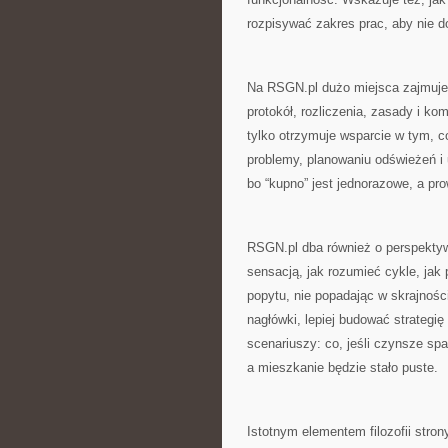
rozpisywać zakres prac, aby nie 
Na RSGN.pl dużo miejsca zajmuje
protokół, rozliczenia, zasady i ko
tylko otrzymuje wsparcie w tym, c
problemy, planowaniu odświeżeń i
bo “kupno” jest jednorazowe, a pr
RSGN.pl dba również o perspektyw
sensacją, jak rozumieć cykle, jak
popytu, nie popadając w skrajnośc
nagłówki, lepiej budować strategi
scenariuszy: co, jeśli czynsze spad
a mieszkanie będzie stało puste.
Istotnym elementem filozofii stro