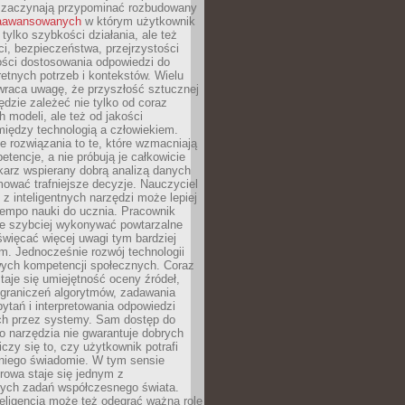
 zaczynają przypominać rozbudowany
zaawansowanych
w którym użytkownik
 tylko szybkości działania, ale też
i, bezpieczeństwa, przejrzystości
ości dostosowania odpowiedzi do
etnych potrzeb i kontekstów. Wielu
wraca uwagę, że przyszłość sztucznej
będzie zależeć nie tylko od coraz
 modeli, ale też od jakości
iędzy technologią a człowiekiem.
e rozwiązania to te, które wzmacniają
etencje, a nie próbują je całkowicie
karz wspierany dobrą analizą danych
ować trafniejsze decyzje. Nauczyciel
 z inteligentnych narzędzi może lepiej
empo nauki do ucznia. Pracownik
e szybciej wykonywać powtarzalne
święcać więcej uwagi tym bardziej
. Jednocześnie rozwój technologii
ch kompetencji społecznych. Coraz
taje się umiejętność oceny źródeł,
ograniczeń algorytmów, zadawania
ytań i interpretowania odpowiedzi
h przez systemy. Sam dostęp do
go narzędzia nie gwarantuje dobrych
iczy się to, czy użytkownik potrafi
 niego świadomie. W tym sensie
rowa staje się jednym z
zych zadań współczesnego świata.
eligencja może też odegrać ważną rolę