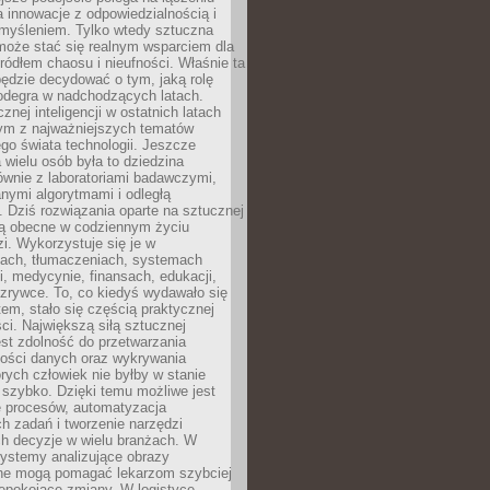
a innowacje z odpowiedzialnością i
myśleniem. Tylko wtedy sztuczna
 może stać się realnym wsparciem dla
 źródłem chaosu i nieufności. Właśnie ta
ędzie decydować o tym, jaką rolę
 odegra w nadchodzących latach.
znej inteligencji w ostatnich latach
nym z najważniejszych tematów
go świata technologii. Jeszcze
 wielu osób była to dziedzina
ównie z laboratoriami badawczymi,
nymi algorytmami i odległą
. Dziś rozwiązania oparte na sztucznej
 są obecne w codziennym życiu
zi. Wykorzystuje się je w
ach, tłumaczeniach, systemach
, medycynie, finansach, edukacji,
rozrywce. To, co kiedyś wydawało się
m, stało się częścią praktycznej
ci. Największą siłą sztucznej
jest zdolność do przetwarzania
lości danych oraz wykrywania
rych człowiek nie byłby w stanie
 szybko. Dzięki temu możliwe jest
e procesów, automatyzacja
h zadań i tworzenie narzędzi
ch decyzje w wielu branżach. W
ystemy analizujące obrazy
ne mogą pomagać lekarzom szybciej
epokojące zmiany. W logistyce