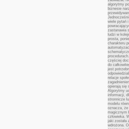
algorytmy po
biznesie nar
przewidywani
Jednocześnie
wiele pytań 
powracający
zastanawia s
ludzi w kole
prosta, poni
charakteru p
automatyzac
schematyczn
procedurach
częściej doc
do całkowite
jest potrzebn
odpowiedzial
relacje spo
zagadnieniem
opierają się 
Algorytmy u
informacji, d
stronnicze l
modelu równ
oznacza, że 
magicznym b
człowieka. W
jaki została
wdrożona. Od