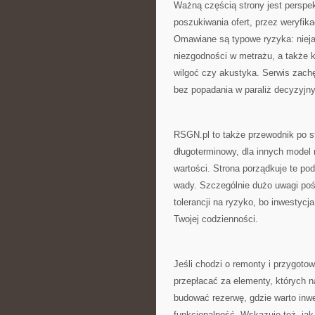
Ważną częścią strony jest persp
poszukiwania ofert, przez weryfika
Omawiane są typowe ryzyka: nieja
niezgodności w metrażu, a także kw
wilgoć czy akustyka. Serwis zachę
bez popadania w paraliż decyzyjny
RSGN.pl to także przewodnik po st
długoterminowy, dla innych model ro
wartości. Strona porządkuje te pod
wady. Szczególnie dużo uwagi pośw
tolerancji na ryzyko, bo inwestycj
Twojej codzienności.
Jeśli chodzi o remonty i przygot
przepłacać za elementy, których n
budować rezerwę, gdzie warto inwe
funkcjonalność. Wskazuje też, jak