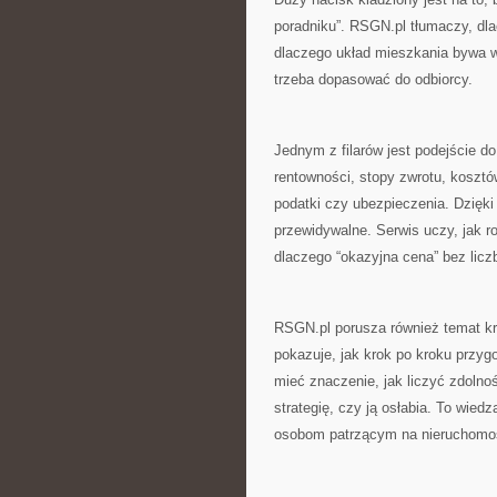
poradniku”. RSGN.pl tłumaczy, dlac
dlaczego układ mieszkania bywa w
trzeba dopasować do odbiorcy.
Jednym z filarów jest podejście 
rentowności, stopy zwrotu, kosztó
podatki czy ubezpieczenia. Dzięki
przewidywalne. Serwis uczy, jak r
dlaczego “okazyjna cena” bez licz
RSGN.pl porusza również temat k
pokazuje, jak krok po kroku przy
mieć znaczenie, jak liczyć zdolno
strategię, czy ją osłabia. To wiedz
osobom patrzącym na nieruchomoś