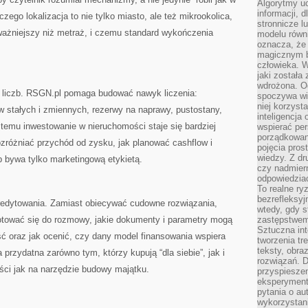
Algorytmy u
informacji, d
zego lokalizacja to nie tylko miasto, ale też mikrookolica,
stronnicze l
ażniejszy niż metraż, i czemu standard wykończenia
modelu równ
oznacza, że 
magicznym b
człowieka. W
jaki została
wdrożona. Od
do liczb. RSGN.pl pomaga budować nawyk liczenia:
spoczywa wię
niej korzyst
w stałych i zmiennych, rezerwy na naprawy, pustostany,
inteligencja
 temu inwestowanie w nieruchomości staje się bardziej
wspierać pe
porządkowani
ozróżniać przychód od zysku, jak planować cashflow i
pojęcia pros
wiedzy. Z dru
b bywa tylko marketingową etykietą.
czy nadmier
odpowiedziac
To realne ry
bezrefleksyj
redytowania. Zamiast obiecywać cudowne rozwiązania,
wtedy, gdy s
gotować się do rozmowy, jakie dokumenty i parametry mogą
zastępstwem 
Sztuczna int
ść oraz jak ocenić, czy dany model finansowania wspiera
tworzenia tr
teksty, obra
a przydatna zarówno tym, którzy kupują “dla siebie”, jak i
rozwiązań. D
ci jak na narzędzie budowy majątku.
przyspiesze
eksperyment
pytania o au
wykorzystani