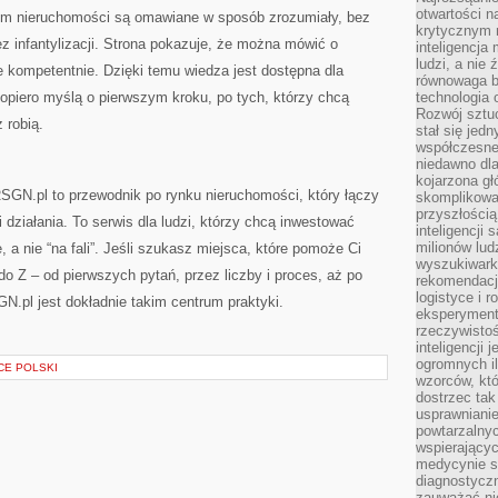
otwartości n
rym nieruchomości są omawiane w sposób zrozumiały, bez
krytycznym 
ez infantylizacji. Strona pokazuje, że można mówić o
inteligencja
ludzi, a nie
e kompetentnie. Dzięki temu wiedza jest dostępna dla
równowaga b
dopiero myślą o pierwszym kroku, po tych, którzy chcą
technologia
Rozwój sztuc
 robią.
stał się jed
współczesne
niedawno dla
kojarzona gł
GN.pl to przewodnik po rynku nieruchomości, który łączy
skomplikowa
przyszłością
działania. To serwis dla ludzi, którzy chcą inwestować
inteligencji
milionów lud
 a nie “na fali”. Jeśli szukasz miejsca, które pomoże Ci
wyszukiwark
do Z – od pierwszych pytań, przez liczby i proces, aż po
rekomendacji
logistyce i 
GN.pl jest dokładnie takim centrum praktyki.
eksperymente
rzeczywistoś
inteligencji 
ogromnych i
CE POLSKI
wzorców, któ
dostrzec tak
usprawniani
powtarzalnyc
wspierający
medycynie s
diagnostycz
zauważać ni