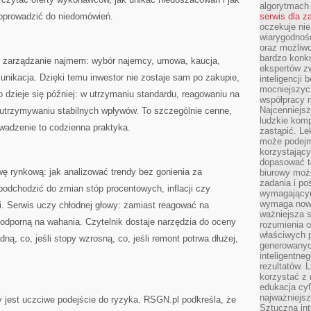
algorytmach
doprowadzić do niedomówień.
serwis dla 
oczekuje nie
wiarygodnośc
oraz możliw
bardzo konkr
 zarządzanie najmem: wybór najemcy, umowa, kaucja,
ekspertów z
munikacja. Dzięki temu inwestor nie zostaje sam po zakupie,
inteligencji 
mocniejszych
o dzieje się później: w utrzymaniu standardu, reagowaniu na
współpracy m
Najcenniejsz
 utrzymywaniu stabilnych wpływów. To szczególnie cenne,
ludzkie komp
owadzenie to codzienna praktyka.
zastąpić. Le
może podejm
korzystający
dopasować t
ę rynkową: jak analizować trendy bez gonienia za
biurowy moż
zadania i po
 podchodzić do zmian stóp procentowych, inflacji czy
wymagającym
wymaga nowy
i. Serwis uczy chłodnej głowy: zamiast reagować na
ważniejsza s
ę odporną na wahania. Czytelnik dostaje narzędzia do oceny
rozumienia 
właściwych p
ną, co, jeśli stopy wzrosną, co, jeśli remont potrwa dłużej,
generowanyc
inteligentne
rezultatów. L
korzystać z
edukacja cyf
najważniejs
ny jest uczciwe podejście do ryzyka. RSGN.pl podkreśla, że
Sztuczna int