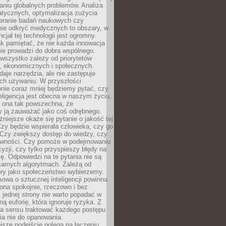
aniu globalnych problemów. Analiza
atycznych, optymalizacja zużycia
ieranie badań naukowych czy
nie odkryć medycznych to obszary, w
cjał tej technologii jest ogromny.
k pamiętać, że nie każda innowacja
ie prowadzi do dobra wspólnego.
wszystko zależy od priorytetów
h, ekonomicznych i społecznych.
daje narzędzia, ale nie zastępuje
ich używaniu. W przyszłości
nie coraz mniej będziemy pytać, czy
eligencja jest obecna w naszym życiu,
ę ona tak powszechna, że
y ją zauważać jako coś odrębnego.
niejsze okaże się pytanie o jakość tej
zy będzie wspierała człowieka, czy go
 Czy zwiększy dostęp do wiedzy, czy
równości. Czy pomoże w podejmowaniu
yzji, czy tylko przyspieszy błędy na
ę. Odpowiedzi na te pytania nie są
samych algorytmach. Zależą od
óry jako społeczeństwo wybierzemy.
owa o sztucznej inteligencji powinna
ona spokojnie, rzeczowo i bez
Z jednej strony nie warto popadać w
ną euforię, która ignoruje ryzyka. Z
ma sensu traktować każdego postępu
ia nie do opanowania.
jsze podejście polega na łączeniu