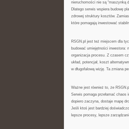
nieruchomości nie są “maszynką do
Dlatego serwis wspiera budowę pla
zdrowej struktury kosztów. Zamias
które pomagają inwestować stabiln
RSGN.pl jest też miejscem dla tych
budować umiejętności inwestora: n
organizacja procesu. Z czasem czyt
układ, potencjał, koszt alternatyw
w długofalową wizję. Ta zmiana per
Ważne jest również to, że RSGN.pl
Serwis pomaga przełamać chaos inf
dopiero zaczyna, dostaje mapę dro
Jeśli ktoś jest bardziej doświadcz
lepsze procesy, lepsze zarządzani