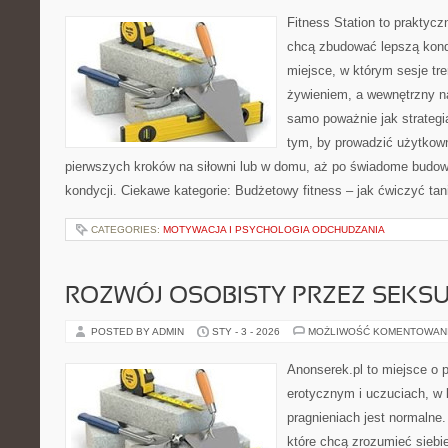
Fitness Station to praktycz
chcą zbudować lepszą kond
miejsce, w którym sesje tr
żywieniem, a wewnętrzny na
samo poważnie jak strategi
tym, by prowadzić użytkown
pierwszych kroków na siłowni lub w domu, aż po świadome budow
kondycji. Ciekawe kategorie: Budżetowy fitness – jak ćwiczyć tan
CATEGORIES:
MOTYWACJA I PSYCHOLOGIA ODCHUDZANIA
ROZWÓJ OSOBISTY PRZEZ SEKS
POSTED BY ADMIN
STY - 3 - 2026
MOŻLIWOŚĆ KOMENTOWAN
Anonserek.pl to miejsce o p
erotycznym i uczuciach, w
pragnieniach jest normalne.
które chcą zrozumieć sieb