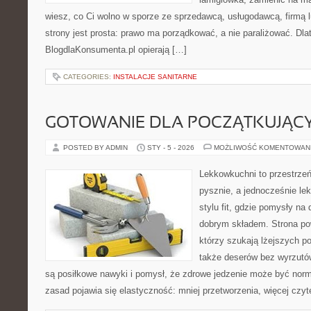
wiesz, co Ci wolno w sporze ze sprzedawcą, usługodawcą, firmą 
strony jest prosta: prawo ma porządkować, a nie paraliżować. Dla
BlogdlaKonsumenta.pl opierają […]
CATEGORIES:
INSTALACJE SANITARNE
GOTOWANIE DLA POCZĄTKUJĄC
POSTED BY ADMIN
STY - 5 - 2026
MOŻLIWOŚĆ KOMENTOWAN
Lekkowkuchni to przestrzeń
pysznie, a jednocześnie le
stylu fit, gdzie pomysły na 
dobrym składem. Strona pow
którzy szukają lżejszych po
także deserów bez wyrzut
są posiłkowe nawyki i pomysł, że zdrowe jedzenie może być nor
zasad pojawia się elastyczność: mniej przetworzenia, więcej czyt