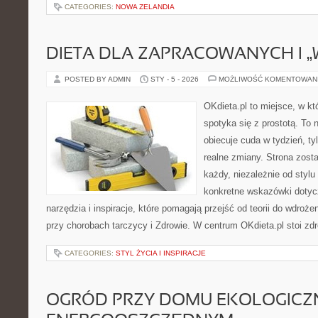
CATEGORIES:
NOWA ZELANDIA
DIETA DLA ZAPRACOWANYCH I „
POSTED BY ADMIN
STY - 5 - 2026
MOŻLIWOŚĆ KOMENTOWAN
OKdieta.pl to miejsce, w k
spotyka się z prostotą. To n
obiecuje cuda w tydzień, ty
realne zmiany. Strona zost
każdy, niezależnie od stylu
konkretne wskazówki dotycz
narzędzia i inspiracje, które pomagają przejść od teorii do wdroże
przy chorobach tarczycy i Zdrowie. W centrum OKdieta.pl stoi zd
CATEGORIES:
STYL ŻYCIA I INSPIRACJE
OGRÓD PRZY DOMU EKOLOGICZ