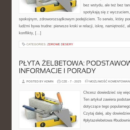
bez wstydu, ale też bez tan
spotykają się z wyczuciem,
spokojnym, zdroworozsądkowym podejściem. To serwis, który po
ludźmi bywa trudne: pierwsze kroki w relacji, iskrę, namiętność, 
konflikty, […]
CATEGORIES:
ZDROWE DESERY
PŁYTA ŻELBETOWA: PODSTAWO
INFORMACJE I PORADY
POSTED BY ADMIN
CZE - 7 - 2025
MOŻLIWOŚĆ KOMENTOWAN
Chcesz dowiedzieć się więc
Ten artykuł zawiera podsta
dotyczące tego popularnego
Czytaj dalej, aby dowiedzieć
#płytazelebetowa #budowni