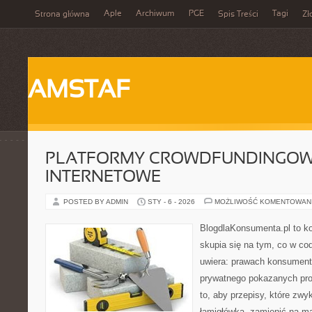
Aple
Archiwum
PGE
Tagi
Strona główna
Spis Treści
Zł
AMSTAF
PLATFORMY CROWDFUNDINGOWE 
INTERNETOWE
POSTED BY ADMIN
STY - 6 - 2026
MOŻLIWOŚĆ KOMENTOWAN
BlogdlaKonsumenta.pl to kon
skupia się na tym, co w co
uwiera: prawach konsument
prywatnego pokazanych pro
to, aby przepisy, które zwy
łamigłówka, zamienić na ma