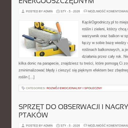
ENERGOOSZCZĘDNYM
POSTED BY ADMIN
STY - 5 - 2026
MOŻLIWOŚĆ KOMENTOWAN
KącikOgrodniczy.pl to miej
roślin i zieleni, którzy chc
warzywnik oraz balkon w s
łączy w sobie bazę wiedzy 
roślinach balkonowych, a je
działania przez cały rok. N
kilka donic na parapecie, znajdziesz tu treści, które pomogą Ci z
zminimalizować błędy i cieszyć się pięknym efektem bez zbędne
roślin […]
CATEGORIES:
ROZWÓJ EMOCJONALNY I SPOŁECZNY
SPRZĘT DO OBSERWACJI I NAGR
PTAKÓW
POSTED BY ADMIN
STY - 5 - 2026
MOŻLIWOŚĆ KOMENTOWAN