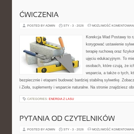
ĆWICZENIA
POSTED BY ADMIN
STY - 3 - 2026
MOŻLIWOŚĆ KOMENTOWAN
Korekcja Wad Postawy to rze
korygować ustawienie sylwe
terapię ruchową oraz fizyko
ujęciu edukacyjnym. To mie
osobach, które czują, że ic
wsparcia, a także o tych, k
bezpiecznie i etapami budować bardziej stabilną sylwetkę. Zoba
i Zioła, suplementy i wsparcie naturalne. Na stronie znajdziesz o
CATEGORIES:
ENERGIA Z LASU
PYTANIA OD CZYTELNIKÓW
POSTED BY ADMIN
STY - 3 - 2026
MOŻLIWOŚĆ KOMENTOWAN