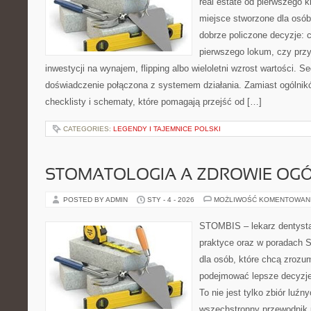
real estate od pierwszego kr
miejsce stworzone dla osó
dobrze policzone decyzje: 
pierwszego lokum, czy przy 
inwestycji na wynajem, flipping albo wieloletni wzrost wartości. 
doświadczenie połączona z systemem działania. Zamiast ogólników
checklisty i schematy, które pomagają przejść od […]
CATEGORIES:
LEGENDY I TAJEMNICE POLSKI
STOMATOLOGIA A ZDROWIE OG
POSTED BY ADMIN
STY - 4 - 2026
MOŻLIWOŚĆ KOMENTOWAN
STOMBIS – lekarz dentysta
praktyce oraz w poradach S
dla osób, które chcą zrozum
podejmować lepsze decyzje
To nie jest tylko zbiór luź
wszechstronny przewodnik 