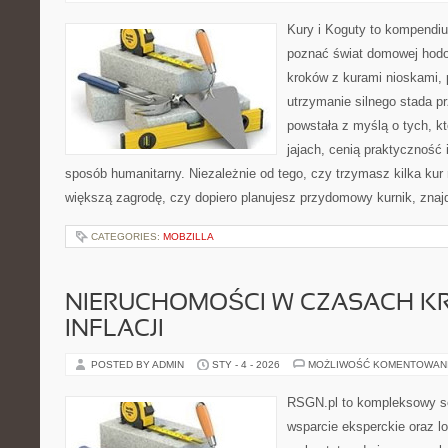
Kury i Koguty to kompendiu
poznać świat domowej hodow
kroków z kurami nioskami, 
utrzymanie silnego stada pr
powstała z myślą o tych, k
jajach, cenią praktyczność
sposób humanitarny. Niezależnie od tego, czy trzymasz kilka kur
większą zagrodę, czy dopiero planujesz przydomowy kurnik, znaj
CATEGORIES:
MOBZILLA
NIERUCHOMOŚCI W CZASACH KR
INFLACJI
POSTED BY ADMIN
STY - 4 - 2026
MOŻLIWOŚĆ KOMENTOWAN
RSGN.pl to kompleksowy se
wsparcie eksperckie oraz l