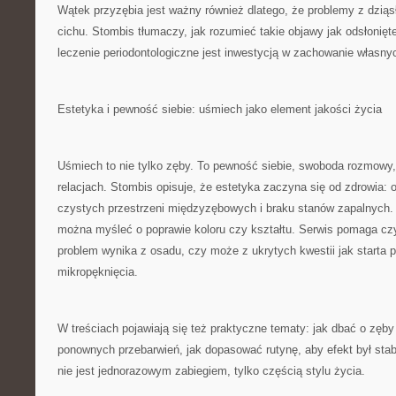
Wątek przyzębia jest ważny również dlatego, że problemy z dziąsł
cichu. Stombis tłumaczy, jak rozumieć takie objawy jak odsłonięte
leczenie periodontologiczne jest inwestycją w zachowanie własny
Estetyka i pewność siebie: uśmiech jako element jakości życia
Uśmiech to nie tylko zęby. To pewność siebie, swoboda rozmowy,
relacjach. Stombis opisuje, że estetyka zaczyna się od zdrowia: o
czystych przestrzeni międzyzębowych i braku stanów zapalnych.
można myśleć o poprawie koloru czy kształtu. Serwis pomaga czy
problem wynika z osadu, czy może z ukrytych kwestii jak starta p
mikropęknięcia.
W treściach pojawiają się też praktyczne tematy: jak dbać o zęby 
ponownych przebarwień, jak dopasować rutynę, aby efekt był stab
nie jest jednorazowym zabiegiem, tylko częścią stylu życia.