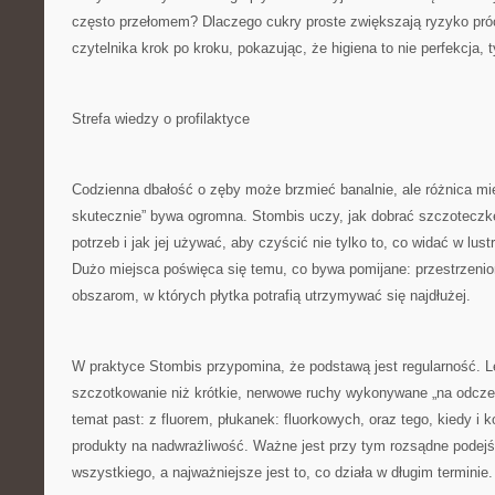
często przełomem? Dlaczego cukry proste zwiększają ryzyko pró
czytelnika krok po kroku, pokazując, że higiena to nie perfekcja,
Strefa wiedzy o profilaktyce
Codzienna dbałość o zęby może brzmieć banalnie, ale różnica mi
skutecznie” bywa ogromna. Stombis uczy, jak dobrać szczoteczk
potrzeb i jak jej używać, aby czyścić nie tylko to, co widać w lustrz
Dużo miejsca poświęca się temu, co bywa pomijane: przestrzen
obszarom, w których płytka potrafią utrzymywać się najdłużej.
W praktyce Stombis przypomina, że podstawą jest regularność. 
szczotkowanie niż krótkie, nerwowe ruchy wykonywane „na odcze
temat past: z fluorem, płukanek: fluorkowych, oraz tego, kiedy i
produkty na nadwrażliwość. Ważne jest przy tym rozsądne podejśc
wszystkiego, a najważniejsze jest to, co działa w długim terminie.