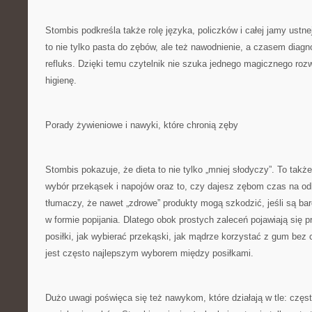
Stombis podkreśla także rolę języka, policzków i całej jamy ustne
to nie tylko pasta do zębów, ale też nawodnienie, a czasem diagn
refluks. Dzięki temu czytelnik nie szuka jednego magicznego rozw
higienę.
Porady żywieniowe i nawyki, które chronią zęby
Stombis pokazuje, że dieta to nie tylko „mniej słodyczy”. To także
wybór przekąsek i napojów oraz to, czy dajesz zębom czas na o
tłumaczy, że nawet „zdrowe” produkty mogą szkodzić, jeśli są b
w formie popijania. Dlatego obok prostych zaleceń pojawiają się pr
posiłki, jak wybierać przekąski, jak mądrze korzystać z gum bez
jest często najlepszym wyborem między posiłkami.
Dużo uwagi poświęca się też nawykom, które działają w tle: częst