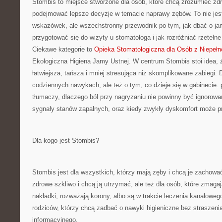
Stombis to miejsce stworzone dla osób, które chcą zrozumieć zdr
podejmować lepsze decyzje w temacie naprawy zębów. To nie jest
wskazówek, ale wszechstronny przewodnik po tym, jak dbać o jam
przygotować się do wizyty u stomatologa i jak rozróżniać rzetelne
Ciekawe kategorie to
Opieka Stomatologiczna dla Osób z Niepeł
Ekologiczna Higiena Jamy Ustnej. W centrum Stombis stoi idea, że
łatwiejsza, tańsza i mniej stresująca niż skomplikowane zabiegi. D
codziennych nawykach, ale też o tym, co dzieje się w gabinecie: 
tłumaczy, dlaczego ból przy nagryzaniu nie powinny być ignorowa
sygnały stanów zapalnych, oraz kiedy zwykły dyskomfort może pr
Dla kogo jest Stombis?
Stombis jest dla wszystkich, którzy mają zęby i chcą je zachować
zdrowe szkliwo i chcą ją utrzymać, ale też dla osób, które zmagaj
nakładki, rozważają korony, albo są w trakcie leczenia kanałoweg
rodziców, którzy chcą zadbać o nawyki higieniczne bez straszeni
informacyjnego.