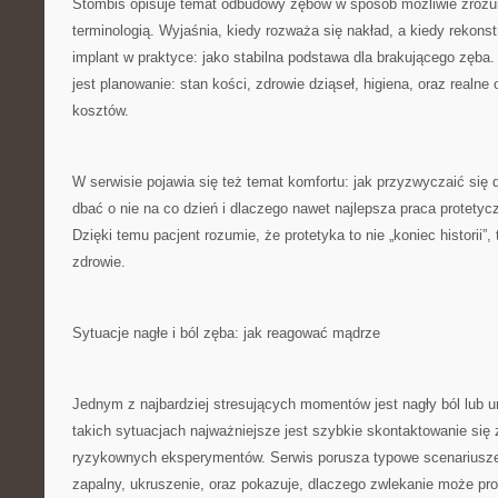
Stombis opisuje temat odbudowy zębów w sposób możliwie zrozum
terminologią. Wyjaśnia, kiedy rozważa się nakład, a kiedy rekons
implant w praktyce: jako stabilna podstawa dla brakującego zęba
jest planowanie: stan kości, zdrowie dziąseł, higiena, oraz realne
kosztów.
W serwisie pojawia się też temat komfortu: jak przyzwyczaić się 
dbać o nie na co dzień i dlaczego nawet najlepsza praca protetyc
Dzięki temu pacjent rozumie, że protetyka to nie „koniec historii”,
zdrowie.
Sytuacje nagłe i ból zęba: jak reagować mądrze
Jednym z najbardziej stresujących momentów jest nagły ból lub u
takich sytuacjach najważniejsze jest szybkie skontaktowanie się 
ryzykownych eksperymentów. Serwis porusza typowe scenariusze:
zapalny, ukruszenie, oraz pokazuje, dlaczego zwlekanie może pro