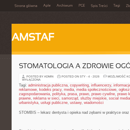
Aple
Archiwum
PGE
Tagi
Strona główna
Spis Treści
Zł
AMSTAF
STOMATOLOGIA A ZDROWIE OG
POSTED BY ADMIN
POSTED ON STY - 4 - 2026
MOŻLIWOŚĆ K
WYŁĄCZONA
Tagi:
administracja publiczna
,
copywriting
,
influencerzy
,
informacj
reklamowe
,
kodeks pracy
,
media
,
media społecznościowe
,
ogłosz
zagospodarowania
,
polityka
,
prasa
,
prawo
,
prawo cywilne
,
prawo 
prawne
,
reklama w sieci
,
samorząd
,
służby miejskie
,
social media
urbanistyka
,
usługi publiczne
,
ustawy
,
wiadomości
STOMBIS – lekarz dentysta i opieka nad zębami w praktyce oraz