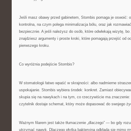
Jeśli masz obawy przed gabinetem, Stombis pomaga je oswoić: op
kontrolna, na czym polega minimalizacja bólu, oraz jak rozmawiać
bezpiecznie. A jeśli należysz do osób, które odwlekają wizytę, bo „
znajdziesz argumenty i proste kroki, które pomagają przejść od o
pierwszego kroku.
Co wyróżnia podejście Stombis?
W stomatologii łatwo wpaść w skrajności: albo nadmierne strasze
uspokajanie. Stombis wybiera środek: konkret. Zamiast obiecywa
skupia się na nawykach i na tym, co rzeczywiście ma znaczenie: 
czytelnik dostaje schemat, który może dopasować do swojego życi
Ważnym filarem jest także tłumaczenie „dlaczego” — bo gdy roz
utrzymać nawyk. Dlaczego płytka bakteryjna odkłada się mimo my