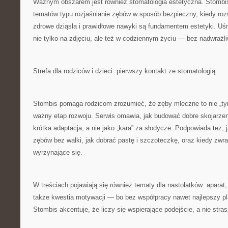
Ważnym obszarem jest również stomatologia estetyczna. Stombis
tematów typu rozjaśnianie zębów w sposób bezpieczny, kiedy roz
zdrowe dziąsła i prawidłowe nawyki są fundamentem estetyki. U
nie tylko na zdjęciu, ale też w codziennym życiu — bez nadwrażliw
Strefa dla rodziców i dzieci: pierwszy kontakt ze stomatologią
Stombis pomaga rodzicom zrozumieć, że zęby mleczne to nie „t
ważny etap rozwoju. Serwis omawia, jak budować dobre skojarzen
krótka adaptacja, a nie jako „kara” za słodycze. Podpowiada też,
zębów bez walki, jak dobrać pastę i szczoteczkę, oraz kiedy zw
wyrzynające się.
W treściach pojawiają się również tematy dla nastolatków: aparat, 
także kwestia motywacji — bo bez współpracy nawet najlepszy pl
Stombis akcentuje, że liczy się wspierające podejście, a nie stra