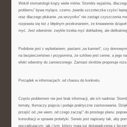
Wokół stomatologii krąży wiele mitów. Stombis wyjaśnia, dlaczego 
problemu” bywa mylące, czemu „twarda szczoteczka czyści lepiej
oraz dlaczego płukanie „na wszystko” nie zastąpi czyszczenia m
rozprawia się też z błędnym przekonaniem, że krwawienie dziąseł
myć. Jest odwrotnie: zwykle trzeba myć dokładniej, ale delikatniej
Podobnie jest z wybielaniem, pastami „na kamień”, czy domowym
na bezpieczeństwo i przypomina, że szkliwo jest cenne, a jego n
efekt odwrotny do zamierzonego. Zamiast skrótów proponuje rozs
Porządek w informacjach: od chaosu do konkretu
Często problemem nie jest brak informacji, ale ich nadmiar. Stombis
tematy, tłumaczy pojęcia i podaje praktyczne zastosowania. Dzię
przejść od „nie wiem, od czego zacząć” do prostego planu: popraw
konsultacji w sprawie protetyki. Serwis jest napisany tak, aby 
początkującym, jak i tym, którzy mają już doświadczenia z lecze