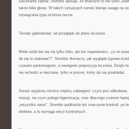
zaciskanie zębów. Stombis opisuje, że bruksizm to nie tylko „star
także bóle głowy. W takich sytuacjach serwis kieruje uwagę na sen
rozwiązania typu ochrona nocna.
Tematy gabinetowe: od przeglądu do planu leczenia
Wiele osób boi się nie tylko bólu, ale też niepewności: „co mi powi
da się to uratować?”. Stombis tłumaczy, jak wygląda typowa ście
czasem pantomogram, a następnie propozycja leczenia. Dzięki t
nie wchodzi w nieznane, tylko w proces, który da się poukładać.
Serwis wyjaśnia różnice między zabiegami: czym jest odbudowa, k
miazgi, na czym polega higienizacja, oraz dlaczego czasem lepiej
„wszystko naraz”. Stombis podkreśla też znaczenie kontroli: po le
efektów, a to wymaga wizyt kontrolnych.