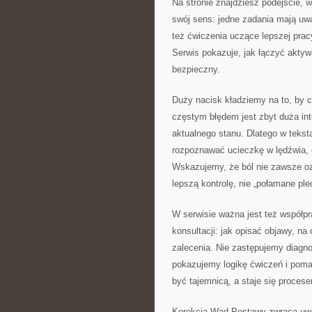
Na stronie znajdziesz podejście,
swój sens: jedne zadania mają uwaln
też ćwiczenia uczące lepszej pracy
Serwis pokazuje, jak łączyć aktyw
bezpieczny.
Duży nacisk kładziemy na to, by c
częstym błędem jest zbyt duża int
aktualnego stanu. Dlatego w teksta
rozpoznawać ucieczkę w lędźwia, 
Wskazujemy, że ból nie zawsze ozn
lepszą kontrolę, nie „połamane ple
W serwisie ważna jest też współpr
konsultacji: jak opisać objawy, na
zalecenia. Nie zastępujemy diagn
pokazujemy logikę ćwiczeń i pomag
być tajemnicą, a staje się proces
Korekcja Wad Postawy zwraca uwagę