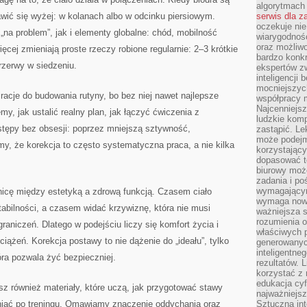
algorytmach
ić się wyżej: w kolanach albo w odcinku piersiowym.
serwis dla 
oczekuje nie
na problem”, jak i elementy globalne: chód, mobilność
wiarygodnośc
oraz możliw
ęcej zmieniają proste rzeczy robione regularnie: 2–3 krótkie
bardzo konkr
rzerwy w siedzeniu.
ekspertów z
inteligencji 
mocniejszych
racje do budowania rutyny, bo bez niej nawet najlepsze
współpracy m
Najcenniejsz
my, jak ustalić realny plan, jak łączyć ćwiczenia z
ludzkie komp
stępy bez obsesji: poprzez mniejszą sztywność,
zastąpić. Le
może podejm
y, że korekcja to często systematyczna praca, a nie kilka
korzystający
dopasować t
biurowy moż
zadania i po
wymagającym
icę między estetyką a zdrową funkcją. Czasem ciało
wymaga nowy
tabilności, a czasem widać krzywiznę, która nie musi
ważniejsza s
rozumienia 
raniczeń. Dlatego w podejściu liczy się komfort życia i
właściwych p
iążeń. Korekcja postawy to nie dążenie do „ideału”, tylko
generowanyc
inteligentne
óra pozwala żyć bezpieczniej.
rezultatów. L
korzystać z
edukacja cyf
z również materiały, które uczą, jak przygotować stawy
najważniejs
źniać po treningu. Omawiamy znaczenie oddychania oraz
Sztuczna int