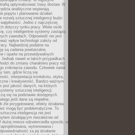
trafią optymalizować trasy dostaw. W
zędzia analityczne wspierają
e popytu i planowanie działań.
 rozwój sztucznej inteligencji budzi
i wątpliwości. Jedno z najczęściej
ch dotyczy rynku pracy. Wiele osób
ię, czy inteligentne systemy zastąpią
jnych zawodach. Odpowiedź nie jest
eważ wpływ technologii zależy od
racy. Najbardziej podatne na
ję są zadania powtarzalne,
e i oparte na przewidywalnych
. Jednak nawet w takich przypadkach
hodzi do zmiany charakteru pracy niż
go zniknięcia zawodu. Człowiek nadal
y tam, gdzie liczą się
ność, interpretacja kontekstu, etyka,
łeczne i kreatywność. Bardzo ważnym
 jest jakość danych, na których
systemy sztucznej inteligencji.
czą się na podstawie dostępnych
latego jeśli dane są niepełne,
ub źle przygotowane, efekty działania
ież mogą być problematyczne. To
sztuczna inteligencja nie jest
ytem działającym niezależnie od
 dużej mierze odzwierciedla sposób, w
 zaprojektowana, wytrenowana i
powiedzialność za jej działanie