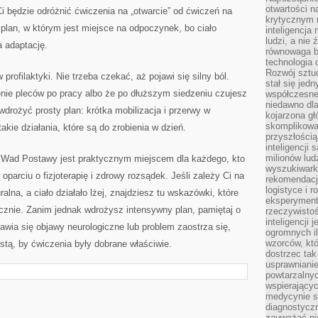
otwartości n
Ci będzie odróżnić ćwiczenia na „otwarcie” od ćwiczeń na
krytycznym 
z plan, w którym jest miejsce na odpoczynek, bo ciało
inteligencja
ludzi, a nie
 adaptację.
równowaga b
technologia
Rozwój sztuc
profilaktyki. Nie trzeba czekać, aż pojawi się silny ból.
stał się jed
ie pleców po pracy albo że po dłuższym siedzeniu czujesz
współczesne
niedawno dla
wdrożyć prosty plan: krótka mobilizacja i przerwy w
kojarzona gł
skomplikowa
kie działania, które są do zrobienia w dzień.
przyszłością
inteligencji
milionów lud
 Wad Postawy jest praktycznym miejscem dla każdego, kto
wyszukiwark
parciu o fizjoterapię i zdrowy rozsądek. Jeśli zależy Ci na
rekomendacji
logistyce i 
alna, a ciało działało lżej, znajdziesz tu wskazówki, które
eksperymente
nie. Zanim jednak wdrożysz intensywny plan, pamiętaj o
rzeczywistoś
inteligencji 
awia się objawy neurologiczne lub problem zaostrza się,
ogromnych i
wzorców, któ
stą, by ćwiczenia były dobrane właściwie.
dostrzec tak
usprawniani
powtarzalnyc
wspierający
medycynie s
diagnostycz
zauważać ni