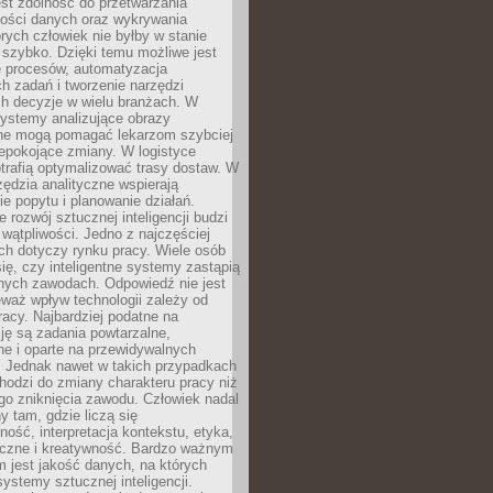
jest zdolność do przetwarzania
lości danych oraz wykrywania
rych człowiek nie byłby w stanie
 szybko. Dzięki temu możliwe jest
e procesów, automatyzacja
h zadań i tworzenie narzędzi
ch decyzje w wielu branżach. W
ystemy analizujące obrazy
ne mogą pomagać lekarzom szybciej
epokojące zmiany. W logistyce
trafią optymalizować trasy dostaw. W
zędzia analityczne wspierają
e popytu i planowanie działań.
 rozwój sztucznej inteligencji budzi
i wątpliwości. Jedno z najczęściej
ch dotyczy rynku pracy. Wiele osób
ię, czy inteligentne systemy zastąpią
jnych zawodach. Odpowiedź nie jest
eważ wpływ technologii zależy od
racy. Najbardziej podatne na
ję są zadania powtarzalne,
e i oparte na przewidywalnych
. Jednak nawet w takich przypadkach
hodzi do zmiany charakteru pracy niż
go zniknięcia zawodu. Człowiek nadal
y tam, gdzie liczą się
ność, interpretacja kontekstu, etyka,
łeczne i kreatywność. Bardzo ważnym
 jest jakość danych, na których
systemy sztucznej inteligencji.