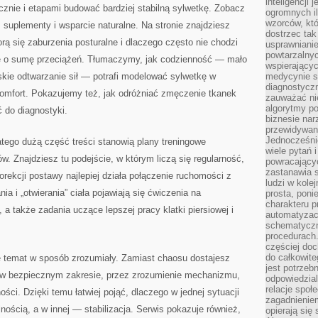
inteligencji 
ecznie i etapami budować bardziej stabilną sylwetkę. Zobacz
ogromnych i
wzorców, któ
, suplementy i wsparcie naturalne. Na stronie znajdziesz
dostrzec tak
rą się zaburzenia posturalne i dlaczego często nie chodzi
usprawniani
powtarzalnyc
ale o sumę przeciążeń. Tłumaczymy, jak codzienność — mało
wspierający
skie odtwarzanie sił — potrafi modelować sylwetkę w
medycynie s
diagnostycz
omfort. Pokazujemy też, jak odróżniać zmęczenie tkanek
zauważać ni
algorytmy po
ć do diagnostyki.
biznesie nar
przewidywani
Jednocześnie
atego dużą część treści stanowią plany treningowe
wiele pytań 
 Znajdziesz tu podejście, w którym liczą się regularność,
powracający
zastanawia s
rekcji postawy najlepiej działa połączenie ruchomości z
ludzi w kole
nia i „otwierania” ciała pojawiają się ćwiczenia na
prosta, poni
charakteru p
, a także zadania uczące lepszej pracy klatki piersiowej i
automatyzac
schematyczn
procedurach
częściej doc
do całkowite
 temat w sposób zrozumiały. Zamiast chaosu dostajesz
jest potrzebn
ki w bezpiecznym zakresie, przez zrozumienie mechanizmu,
odpowiedzial
relacje spo
ści. Dzięki temu łatwiej pojąć, dlaczego w jednej sytuacji
zagadnieniem
lnością, a w innej — stabilizacja. Serwis pokazuje również,
opierają się 