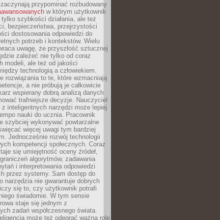
 zaczynają przypominać rozbudowany
zaawansowanych
w którym użytkownik
 tylko szybkości działania, ale też
i, bezpieczeństwa, przejrzystości
ości dostosowania odpowiedzi do
etnych potrzeb i kontekstów. Wielu
wraca uwagę, że przyszłość sztucznej
będzie zależeć nie tylko od coraz
 modeli, ale też od jakości
iędzy technologią a człowiekiem.
e rozwiązania to te, które wzmacniają
etencje, a nie próbują je całkowicie
karz wspierany dobrą analizą danych
ować trafniejsze decyzje. Nauczyciel
 z inteligentnych narzędzi może lepiej
empo nauki do ucznia. Pracownik
e szybciej wykonywać powtarzalne
święcać więcej uwagi tym bardziej
. Jednocześnie rozwój technologii
ch kompetencji społecznych. Coraz
taje się umiejętność oceny źródeł,
ograniczeń algorytmów, zadawania
ytań i interpretowania odpowiedzi
h przez systemy. Sam dostęp do
go narzędzia nie gwarantuje dobrych
iczy się to, czy użytkownik potrafi
 niego świadomie. W tym sensie
rowa staje się jednym z
zych zadań współczesnego świata.
eligencja może też odegrać ważną rolę