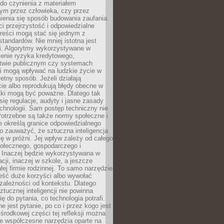
do czynienia z materiałem
ym przez człowieka, czy przez
ienia się sposób budowania zaufania.
i przejrzystość i odpowiedzialne
reści mogą stać się jednym z
tandardów. Nie mniej istotna jest
ki. Algorytmy wykorzystywane w
ocenie ryzyka kredytowego,
twie publicznym czy systemach
i mogą wpływać na ludzkie życie w
etny sposób. Jeżeli działają
cie albo reprodukują błędy obecne w
tki mogą być poważne. Dlatego tak
się regulacje, audyty i jasne zasady
chnologii. Sam postęp techniczny nie
Potrzebne są także normy społeczne i
e określą granice odpowiedzialnego
o zauważyć, że sztuczna inteligencja
się w próżni. Jej wpływ zależy od całego
połecznego, gospodarczego i
. Inaczej będzie wykorzystywana w
acji, inaczej w szkole, a jeszcze
łej firmie rodzinnej. To samo narzędzie
eść duże korzyści albo wywołać
zależności od kontekstu. Dlatego
ztucznej inteligencji nie powinna
ę do pytania, co technologia potrafi.
e jest pytanie, po co i przez kogo jest
rodkowej części tej refleksji można
że współczesne narzędzia oparte na