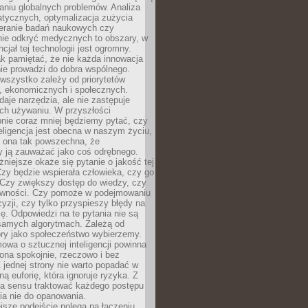
aniu globalnych problemów. Analiza
atycznych, optymalizacja zużycia
ieranie badań naukowych czy
nie odkryć medycznych to obszary, w
cjał tej technologii jest ogromny.
k pamiętać, że nie każda innowacja
ie prowadzi do dobra wspólnego.
wszystko zależy od priorytetów
h, ekonomicznych i społecznych.
daje narzędzia, ale nie zastępuje
ich używaniu. W przyszłości
nie coraz mniej będziemy pytać, czy
eligencja jest obecna w naszym życiu,
ę ona tak powszechna, że
y ją zauważać jako coś odrębnego.
niejsze okaże się pytanie o jakość tej
zy będzie wspierała człowieka, czy go
 Czy zwiększy dostęp do wiedzy, czy
równości. Czy pomoże w podejmowaniu
yzji, czy tylko przyspieszy błędy na
ę. Odpowiedzi na te pytania nie są
samych algorytmach. Zależą od
óry jako społeczeństwo wybierzemy.
owa o sztucznej inteligencji powinna
ona spokojnie, rzeczowo i bez
Z jednej strony nie warto popadać w
ną euforię, która ignoruje ryzyka. Z
ma sensu traktować każdego postępu
ia nie do opanowania.
jsze podejście polega na łączeniu