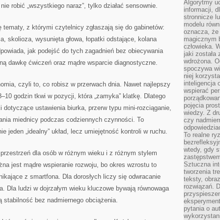
Algorytmy u
nie robić „wszystkiego naraz”, tylko działać sensownie.
informacji, d
stronnicze l
modelu równ
 tematy, z którymi czytelnicy zgłaszają się do gabinetów:
oznacza, że 
za, skolioza, wysunięta głowa, łopatki odstające, kolana
magicznym b
człowieka. W
dpowiada, jak podejść do tych zagadnień bez obiecywania
jaki została
wdrożona. Od
nną dawkę ćwiczeń oraz mądre wsparcie diagnostyczne.
spoczywa wię
niej korzyst
inteligencja
ia, czyli to, co robisz w przerwach dnia. Nawet najlepszy
wspierać pe
 8–10 godzin tkwi w pozycji, która „zamyka” klatkę. Dlatego
porządkowani
pojęcia pros
i dotyczące ustawienia biurka, przerw typu mini-rozciąganie,
wiedzy. Z dru
ania miednicy podczas codziennych czynności. To
czy nadmier
odpowiedziac
ie jeden „idealny” układ, lecz umiejętność kontroli w ruchu.
To realne ry
bezrefleksyj
wtedy, gdy s
przestrzeń dla osób w różnym wieku i z różnym stylem
zastępstwem 
Sztuczna int
żna jest mądre wspieranie rozwoju, bo okres wzrostu to
tworzenia tr
nikające z smartfona. Dla dorosłych liczy się odwracanie
teksty, obra
rozwiązań. D
ja. Dla ludzi w dojrzałym wieku kluczowe bywają równowaga
przyspiesze
ją stabilność bez nadmiernego obciążenia.
eksperyment
pytania o au
wykorzystani