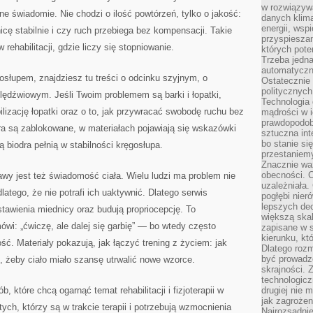
w rozwiązyw
e świadomie. Nie chodzi o ilość powtórzeń, tylko o jakość:
danych klim
energii, wsp
icę stabilnie i czy ruch przebiega bez kompensacji. Takie
przyspiesza
rehabilitacji, gdzie liczy się stopniowanie.
których poten
Trzeba jedna
automatyczn
gosłupem, znajdziesz tu treści o odcinku szyjnym, o
Ostatecznie 
politycznyc
lędźwiowym. Jeśli Twoim problemem są barki i łopatki,
Technologia 
ilizację łopatki oraz o to, jak przywracać swobodę ruchu bez
mądrości w 
prawdopodob
odra są zablokowane, w materiałach pojawiają się wskazówki
sztuczna int
bo stanie si
ką biodra pełnią w stabilności kręgosłupa.
przestaniem
Znacznie waż
obecności. C
y jest też świadomość ciała. Wielu ludzi ma problem nie
uzależniała.
dlatego, że nie potrafi ich uaktywnić. Dlatego serwis
pogłębi nie
lepszych dec
stawienia miednicy oraz budują propriocepcję. To
większą skal
ówi: „ćwiczę, ale dalej się garbię” — bo wtedy często
zapisane w 
kierunku, kt
ść. Materiały pokazują, jak łączyć trening z życiem: jak
Dlatego rozm
być prowadz
ć, żeby ciało miało szansę utrwalić nowe wzorce.
skrajności. 
technologicz
 które chcą ogarnąć temat rehabilitacji i fizjoterapii w
drugiej nie 
jak zagrożen
ch, którzy są w trakcie terapii i potrzebują wzmocnienia
Najrozsądnie