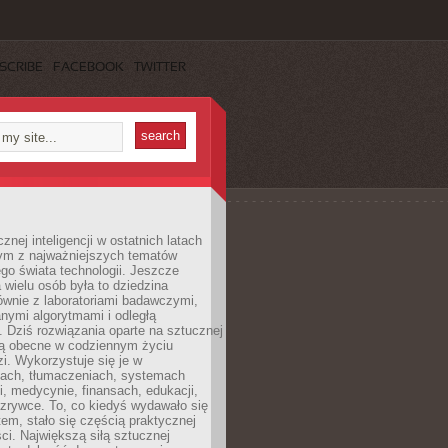
SCRIBE
FACEBOOK
TWITTER
znej inteligencji w ostatnich latach
nym z najważniejszych tematów
go świata technologii. Jeszcze
 wielu osób była to dziedzina
ównie z laboratoriami badawczymi,
nymi algorytmami i odległą
. Dziś rozwiązania oparte na sztucznej
 są obecne w codziennym życiu
zi. Wykorzystuje się je w
ach, tłumaczeniach, systemach
, medycynie, finansach, edukacji,
rozrywce. To, co kiedyś wydawało się
m, stało się częścią praktycznej
ci. Największą siłą sztucznej