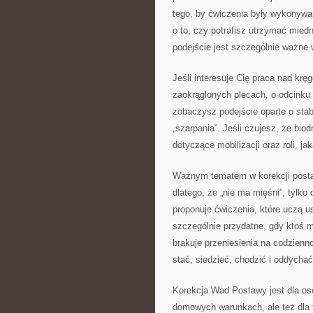
tego, by ćwiczenia były wykonywan
o to, czy potrafisz utrzymać miedn
podejście jest szczególnie ważne w 
Jeśli interesuje Cię praca nad krę
zaokrąglonych plecach, o odcinku 
zobaczysz podejście oparte o stab
„szarpania”. Jeśli czujesz, że bi
dotyczące mobilizacji oraz roli, ja
Ważnym tematem w korekcji postaw
dlatego, że „nie ma mięśni”, tylko 
proponuje ćwiczenia, które uczą u
szczególnie przydatne, gdy ktoś m
brakuje przeniesienia na codzienno
stać, siedzieć, chodzić i oddycha
Korekcja Wad Postawy jest dla osób,
domowych warunkach, ale też dla ty