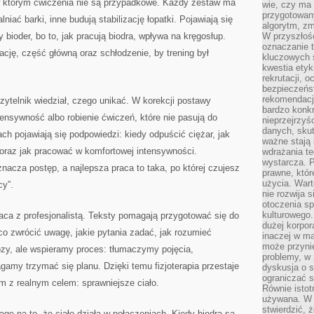
 w którym ćwiczenia nie są przypadkowe. Każdy zestaw ma
wie, czy ma 
przygotowan
iać barki, inne budują stabilizację łopatki. Pojawiają się
algorytm, zm
 bioder, bo to, jak pracują biodra, wpływa na kręgosłup.
W przyszłośc
oznaczanie t
ację, część główną oraz schłodzenie, by trening był
kluczowych s
kwestia ety
rekrutacji, 
bezpieczeńs
rekomendacj
zytelnik wiedział, czego unikać. W korekcji postawy
bardzo konkr
ensywność albo robienie ćwiczeń, które nie pasują do
nieprzejrzyś
danych, sku
ch pojawiają się podpowiedzi: kiedy odpuścić ciężar, jak
ważne stają 
oraz jak pracować w komfortowej intensywności.
wdrażania te
wystarcza. 
acza postęp, a najlepsza praca to taka, po której czujesz
prawne, któr
użycia. Wart
cy”.
nie rozwija 
otoczenia s
kulturowego
aca z profesjonalistą. Teksty pomagają przygotować się do
dużej korpor
 co zwrócić uwagę, jakie pytania zadać, jak rozumieć
inaczej w ma
może przyni
ozy, ale wspieramy proces: tłumaczymy pojęcia,
problemy, w 
amy trzymać się planu. Dzięki temu fizjoterapia przestaje
dyskusja o s
ograniczać si
em z realnym celem: sprawniejsze ciało.
Równie istotn
używana. W ś
stwierdzić, 
 na to, że ciało działa w połączeniach. Kiedy biodra są