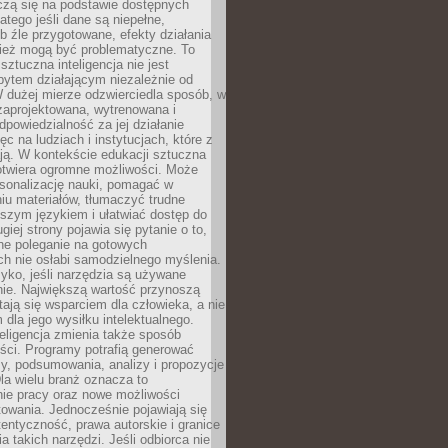
czą się na podstawie dostępnych
latego jeśli dane są niepełne,
ub źle przygotowane, efekty działania
ież mogą być problematyczne. To
sztuczna inteligencja nie jest
ytem działającym niezależnie od
 dużej mierze odzwierciedla sposób, w
 zaprojektowana, wytrenowana i
powiedzialność za jej działanie
c na ludziach i instytucjach, które z
ają. W kontekście edukacji sztuczna
 otwiera ogromne możliwości. Może
rsonalizację nauki, pomagać w
u materiałów, tłumaczyć trudne
tszym językiem i ułatwiać dostęp do
giej strony pojawia się pytanie o to,
ne poleganie na gotowych
h nie osłabi samodzielnego myślenia.
zyko, jeśli narzędzia są używane
nie. Największą wartość przynoszą
tają się wsparciem dla człowieka, a nie
dla jego wysiłku intelektualnego.
eligencja zmienia także sposób
eści. Programy potrafią generować
zy, podsumowania, analizy i propozycje
la wielu branż oznacza to
nie pracy oraz nowe możliwości
owania. Jednocześnie pojawiają się
tentyczność, prawa autorskie i granice
a takich narzędzi. Jeśli odbiorca nie