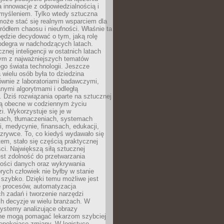
a innowacje z odpowiedzialnością i
myśleniem. Tylko wtedy sztuczna
 może stać się realnym wsparciem dla
 źródłem chaosu i nieufności. Właśnie ta
ędzie decydować o tym, jaką rolę
 odegra w nadchodzących latach.
znej inteligencji w ostatnich latach
nym z najważniejszych tematów
go świata technologii. Jeszcze
 wielu osób była to dziedzina
ównie z laboratoriami badawczymi,
nymi algorytmami i odległą
. Dziś rozwiązania oparte na sztucznej
 są obecne w codziennym życiu
zi. Wykorzystuje się je w
ach, tłumaczeniach, systemach
, medycynie, finansach, edukacji,
rozrywce. To, co kiedyś wydawało się
m, stało się częścią praktycznej
ci. Największą siłą sztucznej
jest zdolność do przetwarzania
lości danych oraz wykrywania
rych człowiek nie byłby w stanie
 szybko. Dzięki temu możliwe jest
e procesów, automatyzacja
h zadań i tworzenie narzędzi
ch decyzje w wielu branżach. W
ystemy analizujące obrazy
ne mogą pomagać lekarzom szybciej
epokojące zmiany. W logistyce