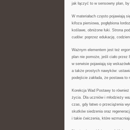
jak łączyć to w sensowny plan, by 
W materiałach często pojawiają się
kifoza piersiowa, pogłębiona lordo
koślawe, obniżone łuki. Strona po
cudów: poprzez edukację, codzie
Ważnym elementem jest też ergonom
plan nie pomoże, jeśli ciało przez
w serwisie pojawiają się wskazówk
a także prostych nawyków: ustawi
podejście zakłada, że postawa to n
Korekcja Wad Postawy to również 
życia. Dla uczniów i młodzieży wa
czas, gdy łatwo o przeciążenia wy
skutków siedzenia oraz regenerac
i takie ćwiczenia, które wzmacnia