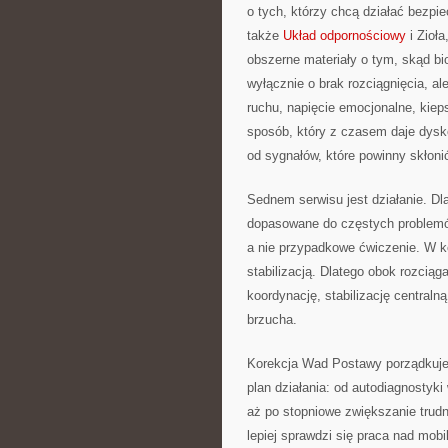
o tych, którzy chcą działać bezpi
także
Układ odpornościowy
i Zioła
obszerne materiały o tym, skąd bio
wyłącznie o brak rozciągnięcia, 
ruchu, napięcie emocjonalne, kiep
sposób, który z czasem daje dysk
od sygnałów, które powinny skłoni
Sednem serwisu jest działanie. Dl
dopasowane do częstych problemów.
a nie przypadkowe ćwiczenie. W ko
stabilizacją. Dlatego obok rozciąga
koordynację, stabilizację centralną
brzucha.
Korekcja Wad Postawy porządkuje
plan działania: od autodiagnosty
aż po stopniowe zwiększanie trudno
lepiej sprawdzi się praca nad mobi