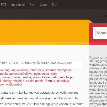
PGE
Tagi
Tagi
Spis Treści
Złoto
SUB
Rozwój sztuc
stał się jed
ĆWICZENIA
 STY - 3 - 2026
MOŻLIWOŚĆ KOMENTOWANIA
ZOSTAŁA
współczesne
niedawno dla
writing
,
influencerzy
,
informacje
,
internet
,
kampanie
kojarzona gł
media społecznościowe
,
ogłoszenia
,
plan
skomplikowa
,
prawo
,
prawo cywilne
,
prawo karne
,
radio
,
regulacje
przyszłością
d
,
służby miejskie
,
social media
,
Sztuka
,
telewizja
,
inteligencji
awy
,
wiadomości
milionów lud
wyszukiwark
portal o tym, jak korygować ustawienie sylwetki poprzez
rekomendacji
logistyce i 
izykoterapię i terapię manualną w ujęciu edukacyjnym. To
eksperymente
h, które czują, że ich tułów domagają się wsparcia, a także
rzeczywistoś