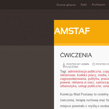
Aple
Archiwum
Strona główna
AMSTAF
ĆWICZENIA
POSTED BY ADMIN
POSTED ON
WYŁĄCZONA
Tagi:
administracja publiczna
,
copy
reklamowe
,
kodeks pracy
,
media
,
zagospodarowania
,
polityka
,
prasa
prawne
,
reklama w sieci
,
samorzą
urbanistyka
,
usługi publiczne
,
ust
Korekcja Wad Postawy to rzetelny 
ćwiczenia, terapię ruchową oraz f
miejsce powstało z myślą o osobac