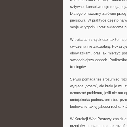
sztywne, konsekwencje mogą pojaw
Dlatego omawiamy zarówno pracę „
piersiowa. W praktyce często najwi
sesje w tygodniu oraz świadome p
W treściach znajdziesz także inspi
ćwiczenia nie zadziałają. Pokazuje
obowiązkami, oraz jak mierzyć po
swobodniejszy oddech. Podkreślam
treningów.
Serwis pomaga też zrozumieć różn
wygląda „prosto”, ale brakuje mu s
oznaczać problemu, jeśli nie ma og
umiejętność podnoszenia bez przec
budowanie takiej jakości ruchu, kt
W Korekcji Wad Postawy znajdzies
przed ćwiczeniami oraz jak rozlu