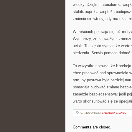
wiedzy. Dzięki materiałom łatwiej 
stabilizację. Łatwiej też zbudujes
zmienia się wtedy, gdy ma czas na
W treściach przewija się też motyw 
Wystarczy, że zauważysz zmęczen
ucisk. To często sygnał, że warto 
siedzeniu. Serwis pomaga dobrać ta
To wszystko sprawia, że Korekcja
chce pracować nad sprawnością w o
tym, by postawa była bardziej natur
pomagają budować zmianę bezpiecz
zasadzie bezpieczeństwa: jeśli poj
warto skonsultować się ze specjali
CATEGORIES:
ENERGIA Z LASU
Comments are closed.