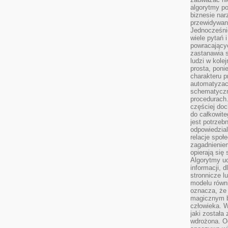
algorytmy po
biznesie nar
przewidywani
Jednocześnie
wiele pytań 
powracający
zastanawia s
ludzi w kole
prosta, poni
charakteru p
automatyzac
schematyczn
procedurach
częściej doc
do całkowite
jest potrzebn
odpowiedzial
relacje spo
zagadnieniem
opierają się 
Algorytmy u
informacji, d
stronnicze l
modelu równ
oznacza, że 
magicznym b
człowieka. W
jaki została
wdrożona. Od