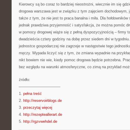
Kierowcy są bo coraz to bardziej nieostrożni, wiecznie im się gd
drogowa warszawa jest w związku z tym zajęciem dochodowym, j
także z tym, że nie jest to praca banalna i miła. Dla hołdownikó
jednak prawdziwa przyjemność i satysfakcja, że można pomóc dr
w pomocy drogowej wiąże się z pełną dyspozycyjnością – firmy tak
dwadzieścia cztery godziny na dobę przez siedem dni w tygodniu.
jednostce gospodarczej nie zagrzeje w następstwie tego jednostka
męczy. Wypada liczyć się z tym, że zmiana wypadnie na przykła
nikt bowiem nie wie, kiedy pomoc drogowa będzie potrzebna. Pr
bez względu na warunki atmosferyczne, co zimą na przykład moż
źródło:
———————————
1.
pełna treść
2.
http://reservoirblogs.de
3.
przeczytaj więcej
4.
http://rezepteallerart.de
5.
http://rgzvwehdel.de