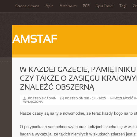
Aple
Archiwum
PGE
Tagi
Strona główna
Spis Treści
Zł
AMSTAF
W KAŻDEJ GAZECIE, PAMIĘTNIK
CZY TAKŻE O ZASIĘGU KRAJOW
ZNALEŹĆ OBSZERNĄ
POSTED BY ADMIN
POSTED ON SIE - 14 - 2025
MOŻLIWOŚĆ 
WYŁĄCZONA
Nasze czasy są na tyle nowomodne, że teraz każdy kogo na to s
O przypadkach samochodowych oraz kolizjach słucha się w wiel
badania wykazują, że takich niemiłych w skutkach zdarzeń jest z 