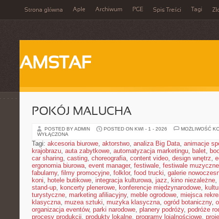
Aple
Archiwum
PGE
Tagi
Strona główna
Spis Treści
Zł
AMSTAF
POKÓJ MALUCHA
POSTED BY ADMIN
POSTED ON KWI - 1 - 2026
MOŻLIWOŚĆ K
WYŁĄCZONA
Tagi:
akcesoria biurowe
,
aktorstwo
,
analiza Big Data
,
animacje sp
krajobrazu
,
auta zabytkowe
,
automatyzacja marketingu
,
balet
,
boo
car sharing
,
casting
,
choreografia
,
content video
,
design wnętrz
,
e
ergonomia biurowa
,
event manager
,
festiwale
,
festiwale muzyczne
fabularny
,
filmy promocyjne
,
folklor
,
food trucki
,
galerie nowoczes
koni
,
hotele butikowe
,
integracja kulturowa
,
jazz
,
kino niezależne
,
stand-up
,
koncerty plenerowe
,
konferencje międzynarodowe
,
kult
turystyczne
,
marketing afiliacyjny
,
meble ogrodowe
,
miejsca rekr
klasyczna
,
muzea sztuki
,
muzyka klasyczna
,
ogród botaniczny
,
o
organizacja eventów
,
parki narodowe
,
planery podróży
,
podróże ro
procesy produkcji
,
produkty lokalne
,
programy lojalnościowe
,
proj