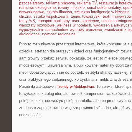
pszczelarstwo
,
reklama prasowa
,
reklama TV
,
restauracje hotelo
rolnictwo ekologiczne
,
rowery miejskie
,
serial dokumentalny
,
spotk
networkingowe
,
szkoła filmowa
,
sztuczna inteligencja w biznesie
,
uliczna
,
sztuka współczesna
,
taniec towarzyski
,
teatr improwizow
testy A/B
,
transport publiczny
,
user experience
,
usługi cateringow
warsztaty rozwojowe
,
wellness w hotelach
,
wydarzenia artystyczn
wypożyczalnie samochodów
,
wystawy branżowe
,
zwiedzanie z p
ekologiczna
,
żywność regionalna
Pino to rozbudowana przestrzeń internetowa, która koncentruje s
dziecka, strefach dla starszych dzieci oraz funkcjonalnych rozwi
sam główny przekaz serwisu pokazuje, że jest to miejsce poświ
młodzieżowym i uniwersalnym, a publikowane materiały dotyczą m
mebli dopasowujących się do potrzeb, estetyki skandynawskiej, s
oraz praktycznego codziennego korzystania z mebli. Znajdziesz na
Poradniki Zakupowe i
Trendy w Meblarstwie
. To serwis, które łąc
to wyłącznie katalog idei, ale również kompendium wskazówek dla
pokój dziecka, odświeżyć pokój nastolatka albo po prostu wybrać 
że dobrze zaprojektowane wnętrze powinno być ładne, ale też w
codzienności.