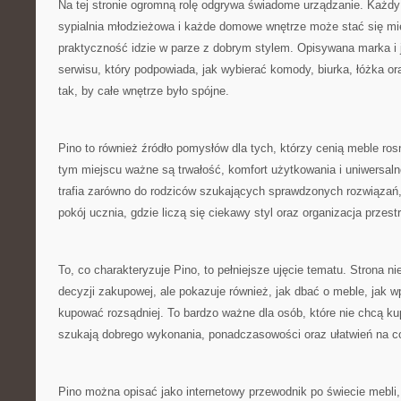
Na tej stronie ogromną rolę odgrywa świadome urządzanie. Każd
sypialnia młodzieżowa i każde domowe wnętrze może stać się m
praktyczność idzie w parze z dobrym stylem. Opisywana marka i j
serwisu, który podpowiada, jak wybierać komody, biurka, łóżka 
tak, by całe wnętrze było spójne.
Pino to również źródło pomysłów dla tych, którzy cenią meble r
tym miejscu ważne są trwałość, komfort użytkowania i uniwersaln
trafia zarówno do rodziców szukających sprawdzonych rozwiązań,
pokój ucznia, gdzie liczą się ciekawy styl oraz organizacja przestr
To, co charakteryzuje Pino, to pełniejsze ujęcie tematu. Strona ni
decyzji zakupowej, ale pokazuje również, jak dbać o meble, jak 
kupować rozsądniej. To bardzo ważne dla osób, które nie chcą k
szukają dobrego wykonania, ponadczasowości oraz ułatwień na co
Pino można opisać jako internetowy przewodnik po świecie mebli, a