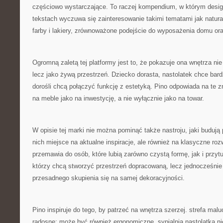
częściowo wystarczające. To raczej kompendium, w którym desig
tekstach wyczuwa się zainteresowanie takimi tematami jak natura
farby i lakiery, zrównoważone podejście do wyposażenia domu ora
Ogromną zaletą tej platformy jest to, że pokazuje ona wnętrza ni
lecz jako żywą przestrzeń. Dziecko dorasta, nastolatek chce bard
dorośli chcą połączyć funkcję z estetyką. Pino odpowiada na te z
na meble jako na inwestycję, a nie wyłącznie jako na towar.
W opisie tej marki nie można pominąć także nastroju, jaki budują 
nich miejsce na aktualne inspiracje, ale również na klasyczne roz
przemawia do osób, które lubią zarówno czystą formę, jak i przytu
którzy chcą stworzyć przestrzeń dopracowaną, lecz jednocześnie
przesadnego skupienia się na samej dekoracyjności.
Pino inspiruje do tego, by patrzeć na wnętrza szerzej. strefa mal
radosne; może być również ergonomiczne. sypialnia nastolatka n