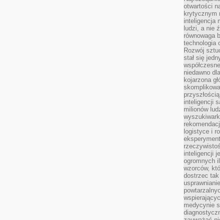
otwartości n
krytycznym 
inteligencja
ludzi, a nie
równowaga b
technologia
Rozwój sztuc
stał się jed
współczesne
niedawno dla
kojarzona gł
skomplikowa
przyszłością
inteligencji
milionów lud
wyszukiwark
rekomendacji
logistyce i 
eksperymente
rzeczywistoś
inteligencji 
ogromnych i
wzorców, któ
dostrzec tak
usprawniani
powtarzalnyc
wspierający
medycynie s
diagnostycz
zauważać ni