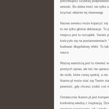
potrzebujesz szybkiej podpowiedz
wnioski. Bo dobra treść nie tylko u
trzymać właśnie tej równowagi.
Nazwa serwisu może kojarzyć się 
to nie tylko głośne deklaracje. T
miejscu jest tu rozsądek. Serwis p
kończyło się na postanowieniach.
budować długofalowy efekt. To taki
nauce.
Ważną wartością jest tu również wy
prostych spraw, ale też nie upras
do osób, które cenią spokój, a nie 
Ikarion.pl może stać się Twoim st
pewność, gdy chcesz zrobić coś m
Ostatecznie Ikarion.pl jest kompe
konkretną wiedzę z inspiracją. D
prostego rozwiązania, jak i wtedy