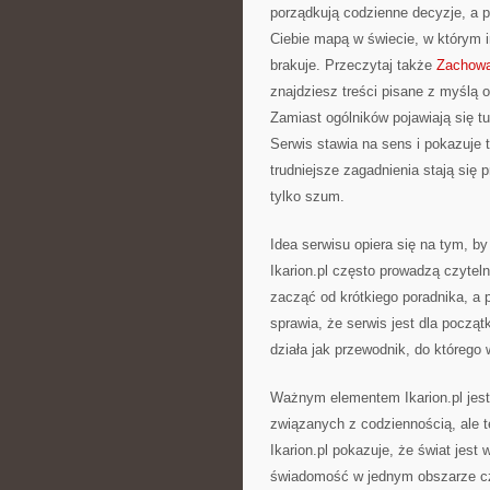
porządkują codzienne decyzje, a p
Ciebie mapą w świecie, w którym 
brakuje. Przeczytaj także
Zachowan
znajdziesz treści pisane z myślą 
Zamiast ogólników pojawiają się tu
Serwis stawia na sens i pokazuje
trudniejsze zagadnienia stają się p
tylko szum.
Idea serwisu opiera się na tym, b
Ikarion.pl często prowadzą czyte
zacząć od krótkiego poradnika, a p
sprawia, że serwis jest dla począt
działa jak przewodnik, do którego 
Ważnym elementem Ikarion.pl jest
związanych z codziennością, ale t
Ikarion.pl pokazuje, że świat jes
świadomość w jednym obszarze czę