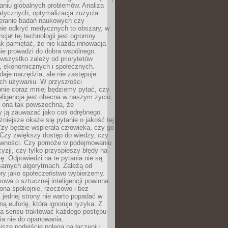
aniu globalnych problemów. Analiza
atycznych, optymalizacja zużycia
ieranie badań naukowych czy
nie odkryć medycznych to obszary, w
cjał tej technologii jest ogromny.
k pamiętać, że nie każda innowacja
ie prowadzi do dobra wspólnego.
wszystko zależy od priorytetów
h, ekonomicznych i społecznych.
daje narzędzia, ale nie zastępuje
ich używaniu. W przyszłości
nie coraz mniej będziemy pytać, czy
eligencja jest obecna w naszym życiu,
ę ona tak powszechna, że
y ją zauważać jako coś odrębnego.
niejsze okaże się pytanie o jakość tej
zy będzie wspierała człowieka, czy go
 Czy zwiększy dostęp do wiedzy, czy
równości. Czy pomoże w podejmowaniu
yzji, czy tylko przyspieszy błędy na
ę. Odpowiedzi na te pytania nie są
samych algorytmach. Zależą od
óry jako społeczeństwo wybierzemy.
owa o sztucznej inteligencji powinna
ona spokojnie, rzeczowo i bez
Z jednej strony nie warto popadać w
ną euforię, która ignoruje ryzyka. Z
ma sensu traktować każdego postępu
ia nie do opanowania.
jsze podejście polega na łączeniu