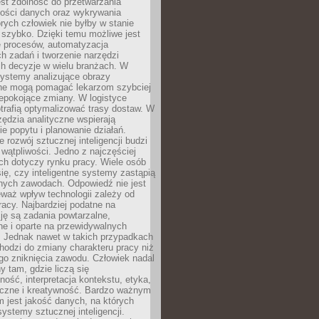
jest zdolność do przetwarzania
lości danych oraz wykrywania
rych człowiek nie byłby w stanie
 szybko. Dzięki temu możliwe jest
e procesów, automatyzacja
h zadań i tworzenie narzędzi
ch decyzje w wielu branżach. W
ystemy analizujące obrazy
ne mogą pomagać lekarzom szybciej
epokojące zmiany. W logistyce
trafią optymalizować trasy dostaw. W
zędzia analityczne wspierają
e popytu i planowanie działań.
 rozwój sztucznej inteligencji budzi
i wątpliwości. Jedno z najczęściej
ch dotyczy rynku pracy. Wiele osób
ię, czy inteligentne systemy zastąpią
jnych zawodach. Odpowiedź nie jest
eważ wpływ technologii zależy od
racy. Najbardziej podatne na
ję są zadania powtarzalne,
e i oparte na przewidywalnych
. Jednak nawet w takich przypadkach
hodzi do zmiany charakteru pracy niż
go zniknięcia zawodu. Człowiek nadal
y tam, gdzie liczą się
ność, interpretacja kontekstu, etyka,
łeczne i kreatywność. Bardzo ważnym
 jest jakość danych, na których
systemy sztucznej inteligencji.