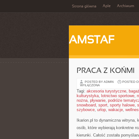
Aple
Archiwum
Strona główna
AMSTAF
PRACA Z KOŃMI
POSTED BY ADMIN
POSTED ON
WYŁĄCZONA
Tagi:
akcesoria turystyczne
,
baga
kulturystyka
,
lotnictwo sportowe
,
n
nożna
,
pływanie
,
podróże tematyc
snowboard
,
sport
,
sporty halowe
,
s
szybowce
,
urlop
,
wakacje
,
wellnes
Ikarion.pl to dynamiczna witryna, 
osób, które wybierają konkretne r
kierunki. Całość została pomyślana 