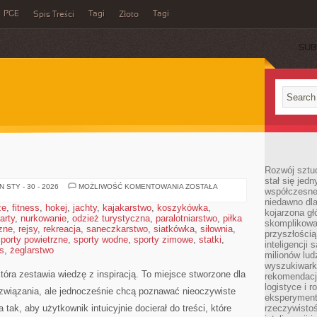
PGE
Tagi
Tagi
Spis Treści
Złoto
SUB
Rozwój sztuc
stał się jed
PRACA
 STY - 30 - 2026
MOŻLIWOŚĆ KOMENTOWANIA
ZOSTAŁA
współczesne
Z
niedawno dla
KOŃMI
że
,
fitness
,
hokej
,
jachty
,
kajakarstwo
,
koszykówka
,
kojarzona gł
arty
,
nurkowanie
,
odzież turystyczna
,
paralotniarstwo
,
piłka
skomplikowa
zne
,
rejsy
,
rekreacja
,
saneczkarstwo
,
siatkówka
,
siłownia
,
przyszłością
porty powietrzne
,
sporty wodne
,
sporty zimowe
,
statki
,
inteligencji
s
,
żeglarstwo
milionów lud
wyszukiwark
która zestawia wiedzę z inspiracją. To miejsce stworzone dla
rekomendacji
logistyce i 
ozwiązania, ale jednocześnie chcą poznawać nieoczywiste
eksperymente
tak, aby użytkownik intuicyjnie docierał do treści, które
rzeczywistoś