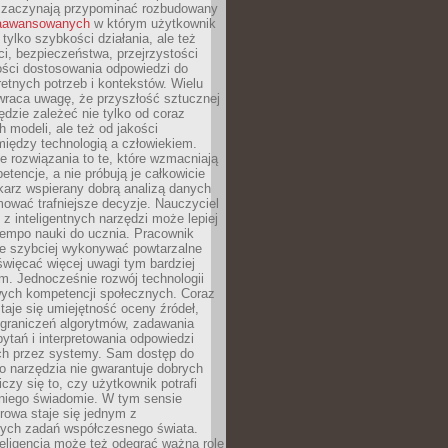
 zaczynają przypominać rozbudowany
zaawansowanych
w którym użytkownik
 tylko szybkości działania, ale też
i, bezpieczeństwa, przejrzystości
ości dostosowania odpowiedzi do
etnych potrzeb i kontekstów. Wielu
wraca uwagę, że przyszłość sztucznej
będzie zależeć nie tylko od coraz
 modeli, ale też od jakości
iędzy technologią a człowiekiem.
e rozwiązania to te, które wzmacniają
etencje, a nie próbują je całkowicie
karz wspierany dobrą analizą danych
ować trafniejsze decyzje. Nauczyciel
 z inteligentnych narzędzi może lepiej
empo nauki do ucznia. Pracownik
e szybciej wykonywać powtarzalne
święcać więcej uwagi tym bardziej
. Jednocześnie rozwój technologii
ch kompetencji społecznych. Coraz
taje się umiejętność oceny źródeł,
ograniczeń algorytmów, zadawania
ytań i interpretowania odpowiedzi
h przez systemy. Sam dostęp do
go narzędzia nie gwarantuje dobrych
iczy się to, czy użytkownik potrafi
 niego świadomie. W tym sensie
rowa staje się jednym z
zych zadań współczesnego świata.
eligencja może też odegrać ważną rolę