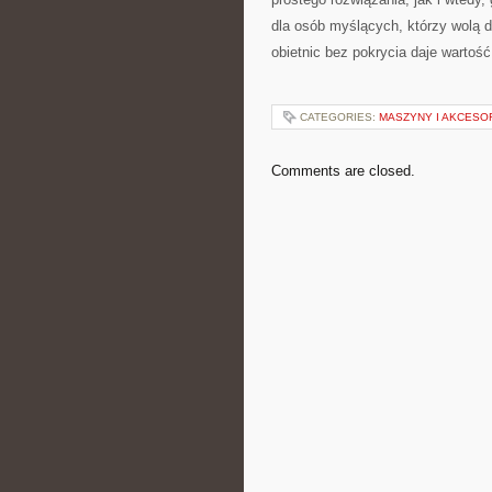
dla osób myślących, którzy wolą d
obietnic bez pokrycia daje wartość,
CATEGORIES:
MASZYNY I AKCESO
Comments are closed.