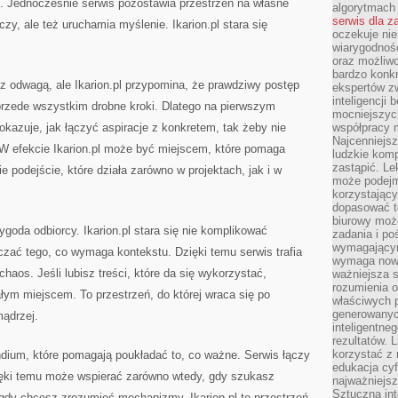
i. Jednocześnie serwis pozostawia przestrzeń na własne
algorytmach
serwis dla 
czy, ale też uruchamia myślenie. Ikarion.pl stara się
oczekuje nie
wiarygodnośc
oraz możliw
bardzo konkr
z odwagą, ale Ikarion.pl przypomina, że prawdziwy postęp
ekspertów z
inteligencji 
o przede wszystkim drobne kroki. Dlatego na pierwszym
mocniejszych
okazuje, jak łączyć aspiracje z konkretem, tak żeby nie
współpracy m
Najcenniejsz
 W efekcie Ikarion.pl może być miejscem, które pomaga
ludzkie komp
zastąpić. Le
e podejście, które działa zarówno w projektach, jak i w
może podejm
korzystający
dopasować t
biurowy moż
goda odbiorcy. Ikarion.pl stara się nie komplikować
zadania i po
wymagającym
zczać tego, co wymaga kontekstu. Dzięki temu serwis trafia
wymaga nowy
chaos. Jeśli lubisz treści, które da się wykorzystać,
ważniejsza s
rozumienia 
ałym miejscem. To przestrzeń, do której wraca się po
właściwych p
generowanyc
ądrzej.
inteligentne
rezultatów. L
korzystać z
ndium, które pomagają poukładać to, co ważne. Serwis łączy
edukacja cyf
zięki temu może wspierać zarówno wtedy, gdy szukasz
najważniejs
Sztuczna int
, gdy chcesz zrozumieć mechanizmy. Ikarion.pl to przestrzeń