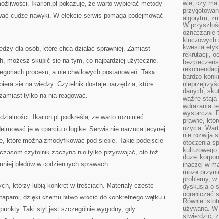
wie, czy ma 
żliwości. Ikarion.pl pokazuje, że warto wybierać metody
przygotowan
wać cudze nawyki. W efekcie serwis pomaga podejmować
algorytm, zm
W przyszłośc
oznaczanie t
kluczowych s
kwestia ety
iedzy dla osób, które chcą działać sprawniej. Zamiast
rekrutacji, 
, możesz skupić się na tym, co najbardziej użyteczne.
bezpieczeńs
rekomendacj
egoriach procesu, a nie chwilowych postanowień. Taka
bardzo konkr
iera się na wiedzy. Czytelnik dostaje narzędzia, które
nieprzejrzyś
danych, sku
zamiast tylko na nią reagować.
ważne stają 
wdrażania te
wystarcza. 
dzialności. Ikarion.pl podkreśla, że warto rozumieć
prawne, któr
użycia. Wart
ejmować je w oparciu o logikę. Serwis nie narzuca jedynej
nie rozwija 
cje, które można zmodyfikować pod siebie. Takie podejście
otoczenia s
kulturowego
czasem czytelnik zaczyna nie tylko przyswajać, ale też
dużej korpor
 mniej błędów w codziennych sprawach.
inaczej w ma
może przyni
problemy, w 
tych, którzy lubią konkret w treściach. Materiały często
dyskusja o s
ograniczać si
tapami, dzięki czemu łatwo wrócić do konkretnego wątku i
Równie istotn
używana. W ś
punkty. Taki styl jest szczególnie wygodny, gdy
stwierdzić, 