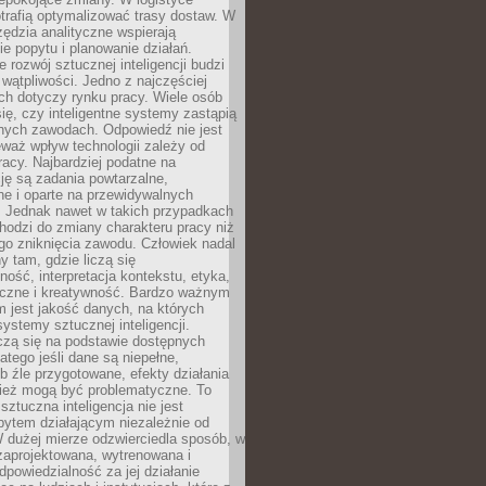
trafią optymalizować trasy dostaw. W
zędzia analityczne wspierają
e popytu i planowanie działań.
 rozwój sztucznej inteligencji budzi
i wątpliwości. Jedno z najczęściej
ch dotyczy rynku pracy. Wiele osób
ię, czy inteligentne systemy zastąpią
jnych zawodach. Odpowiedź nie jest
eważ wpływ technologii zależy od
racy. Najbardziej podatne na
ję są zadania powtarzalne,
e i oparte na przewidywalnych
. Jednak nawet w takich przypadkach
hodzi do zmiany charakteru pracy niż
go zniknięcia zawodu. Człowiek nadal
y tam, gdzie liczą się
ność, interpretacja kontekstu, etyka,
łeczne i kreatywność. Bardzo ważnym
 jest jakość danych, na których
systemy sztucznej inteligencji.
czą się na podstawie dostępnych
latego jeśli dane są niepełne,
ub źle przygotowane, efekty działania
ież mogą być problematyczne. To
sztuczna inteligencja nie jest
ytem działającym niezależnie od
 dużej mierze odzwierciedla sposób, w
 zaprojektowana, wytrenowana i
powiedzialność za jej działanie