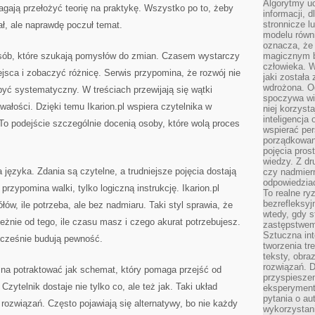
Algorytmy u
magają przełożyć teorię na praktykę. Wszystko po to, żeby
informacji, d
stronnicze l
iał, ale naprawdę poczuł temat.
modelu równ
oznacza, że 
 osób, które szukają pomysłów do zmian. Czasem wystarczy
magicznym b
człowieka. W
ejsca i zobaczyć różnicę. Serwis przypomina, że rozwój nie
jaki została
wdrożona. Od
ć systematyczny. W treściach przewijają się wątki
spoczywa wię
rwałości. Dzięki temu Ikarion.pl wspiera czytelnika w
niej korzyst
inteligencja
o podejście szczególnie docenią osoby, które wolą proces
wspierać pe
porządkowani
pojęcia pros
wiedzy. Z dru
 języka. Zdania są czytelne, a trudniejsze pojęcia dostają
czy nadmier
odpowiedziac
przypomina walki, tylko logiczną instrukcję. Ikarion.pl
To realne ry
bezrefleksyj
ów, ile potrzeba, ale bez nadmiaru. Taki styl sprawia, że
wtedy, gdy s
żnie od tego, ile czasu masz i czego akurat potrzebujesz.
zastępstwem 
Sztuczna int
nocześnie budują pewność.
tworzenia tr
teksty, obra
rozwiązań. D
żna potraktować jak schemat, który pomaga przejść od
przyspiesze
zytelnik dostaje nie tylko co, ale też jak. Taki układ
eksperyment
pytania o au
ozwiązań. Często pojawiają się alternatywy, bo nie każdy
wykorzystani