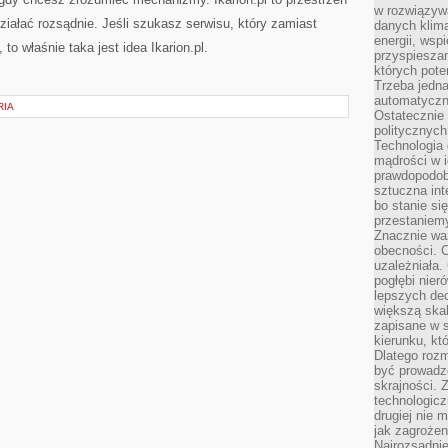
w rozwiązyw
ziałać rozsądnie. Jeśli szukasz serwisu, który zamiast
danych klim
energii, wsp
 to właśnie taka jest idea Ikarion.pl.
przyspiesza
których poten
Trzeba jedna
automatyczn
RIA
Ostatecznie 
politycznyc
Technologia 
mądrości w 
prawdopodob
sztuczna int
bo stanie si
przestaniem
Znacznie waż
obecności. C
uzależniała.
pogłębi nie
lepszych dec
większą skal
zapisane w 
kierunku, kt
Dlatego rozm
być prowadz
skrajności. 
technologicz
drugiej nie 
jak zagrożen
Najrozsądnie