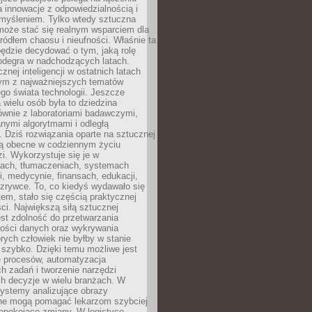
a innowacje z odpowiedzialnością i
myśleniem. Tylko wtedy sztuczna
 może stać się realnym wsparciem dla
 źródłem chaosu i nieufności. Właśnie ta
ędzie decydować o tym, jaką rolę
 odegra w nadchodzących latach.
znej inteligencji w ostatnich latach
nym z najważniejszych tematów
go świata technologii. Jeszcze
 wielu osób była to dziedzina
ównie z laboratoriami badawczymi,
nymi algorytmami i odległą
. Dziś rozwiązania oparte na sztucznej
 są obecne w codziennym życiu
zi. Wykorzystuje się je w
ach, tłumaczeniach, systemach
, medycynie, finansach, edukacji,
rozrywce. To, co kiedyś wydawało się
m, stało się częścią praktycznej
ci. Największą siłą sztucznej
jest zdolność do przetwarzania
lości danych oraz wykrywania
rych człowiek nie byłby w stanie
 szybko. Dzięki temu możliwe jest
e procesów, automatyzacja
h zadań i tworzenie narzędzi
ch decyzje w wielu branżach. W
ystemy analizujące obrazy
ne mogą pomagać lekarzom szybciej
epokojące zmiany. W logistyce