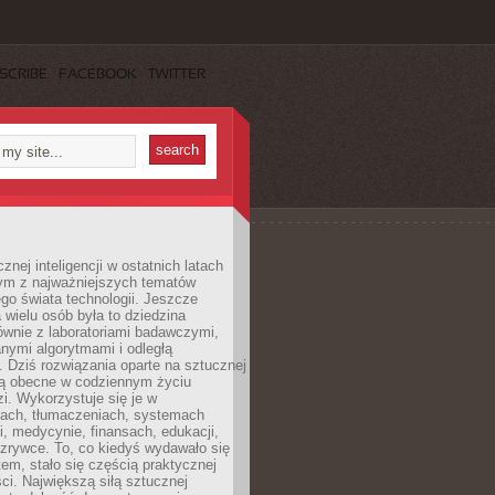
SCRIBE
FACEBOOK
TWITTER
znej inteligencji w ostatnich latach
nym z najważniejszych tematów
go świata technologii. Jeszcze
 wielu osób była to dziedzina
ównie z laboratoriami badawczymi,
nymi algorytmami i odległą
. Dziś rozwiązania oparte na sztucznej
 są obecne w codziennym życiu
zi. Wykorzystuje się je w
ach, tłumaczeniach, systemach
, medycynie, finansach, edukacji,
rozrywce. To, co kiedyś wydawało się
m, stało się częścią praktycznej
ci. Największą siłą sztucznej