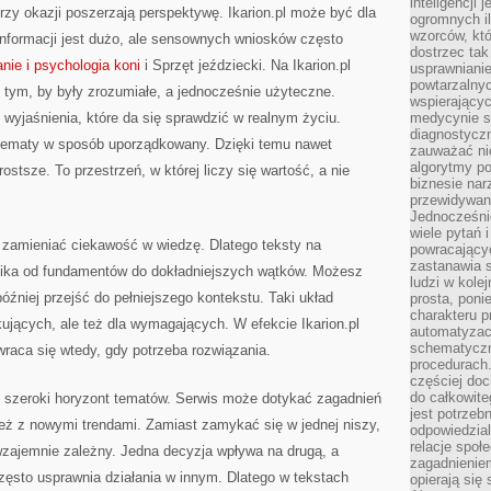
inteligencji 
rzy okazji poszerzają perspektywę. Ikarion.pl może być dla
ogromnych i
wzorców, któ
informacji jest dużo, ale sensownych wniosków często
dostrzec tak
ie i psychologia koni
i Sprzęt jeździecki. Na Ikarion.pl
usprawniani
powtarzalnyc
o tym, by były zrozumiałe, a jednocześnie użyteczne.
wspierający
 wyjaśnienia, które da się sprawdzić w realnym życiu.
medycynie s
diagnostycz
 tematy w sposób uporządkowany. Dzięki temu nawet
zauważać ni
algorytmy po
rostsze. To przestrzeń, w której liczy się wartość, a nie
biznesie nar
przewidywani
Jednocześnie
wiele pytań 
y zamieniać ciekawość w wiedzę. Dlatego teksty na
powracający
zastanawia s
lnika od fundamentów do dokładniejszych wątków. Możesz
ludzi w kole
óźniej przejść do pełniejszego kontekstu. Taki układ
prosta, poni
charakteru p
kujących, ale też dla wymagających. W efekcie Ikarion.pl
automatyzac
schematyczn
wraca się wtedy, gdy potrzeba rozwiązania.
procedurach
częściej doc
do całkowite
 szeroki horyzont tematów. Serwis może dotykać zagadnień
jest potrzebn
eż z nowymi trendami. Zamiast zamykać się w jednej niszy,
odpowiedzial
relacje spo
t wzajemnie zależny. Jedna decyzja wpływa na drugą, a
zagadnieniem
sto usprawnia działania w innym. Dlatego w tekstach
opierają się 