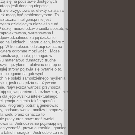
czą się na podstawie dostępnych
latego jeśli dane są niepełne,
ub źle przygotowane, efekty działania
ież mogą być problematyczne. To
sztuczna inteligencja nie jest
ytem działającym niezależnie od
 dużej mierze odzwierciedla sposób, w
 zaprojektowana, wytrenowana i
powiedzialność za jej działanie
c na ludziach i instytucjach, które z
ają. W kontekście edukacji sztuczna
 otwiera ogromne możliwości. Może
rsonalizację nauki, pomagać w
u materiałów, tłumaczyć trudne
tszym językiem i ułatwiać dostęp do
giej strony pojawia się pytanie o to,
ne poleganie na gotowych
h nie osłabi samodzielnego myślenia.
zyko, jeśli narzędzia są używane
nie. Największą wartość przynoszą
tają się wsparciem dla człowieka, a nie
dla jego wysiłku intelektualnego.
eligencja zmienia także sposób
eści. Programy potrafią generować
zy, podsumowania, analizy i propozycje
la wielu branż oznacza to
nie pracy oraz nowe możliwości
owania. Jednocześnie pojawiają się
tentyczność, prawa autorskie i granice
a takich narzędzi. Jeśli odbiorca nie