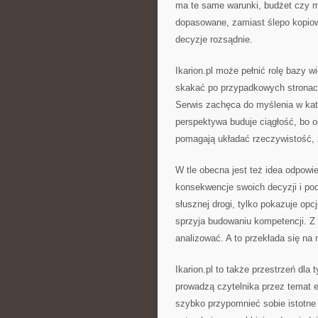
ma te same warunki, budżet czy mo
dopasowane, zamiast ślepo kopio
decyzje rozsądnie.
Ikarion.pl może pełnić rolę bazy w
skakać po przypadkowych stronach
Serwis zachęca do myślenia w kat
perspektywa buduje ciągłość, bo op
pomagają układać rzeczywistość, 
W tle obecna jest też idea odpowie
konsekwencje swoich decyzji i pod
słusznej drogi, tylko pokazuje op
sprzyja budowaniu kompetencji. Z 
analizować. A to przekłada się na
Ikarion.pl to także przestrzeń dla 
prowadzą czytelnika przez temat e
szybko przypomnieć sobie istotne 