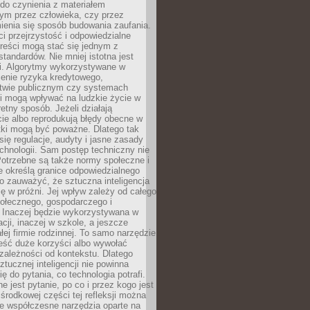
do czynienia z materiałem
ym przez człowieka, czy przez
ienia się sposób budowania zaufania.
i przejrzystość i odpowiedzialne
reści mogą stać się jednym z
tandardów. Nie mniej istotna jest
ki. Algorytmy wykorzystywane w
ocenie ryzyka kredytowego,
twie publicznym czy systemach
i mogą wpływać na ludzkie życie w
etny sposób. Jeżeli działają
cie albo reprodukują błędy obecne w
tki mogą być poważne. Dlatego tak
się regulacje, audyty i jasne zasady
chnologii. Sam postęp techniczny nie
Potrzebne są także normy społeczne i
e określą granice odpowiedzialnego
o zauważyć, że sztuczna inteligencja
się w próżni. Jej wpływ zależy od całego
połecznego, gospodarczego i
. Inaczej będzie wykorzystywana w
acji, inaczej w szkole, a jeszcze
łej firmie rodzinnej. To samo narzędzie
eść duże korzyści albo wywołać
zależności od kontekstu. Dlatego
ztucznej inteligencji nie powinna
ę do pytania, co technologia potrafi.
e jest pytanie, po co i przez kogo jest
rodkowej części tej refleksji można
że współczesne narzędzia oparte na