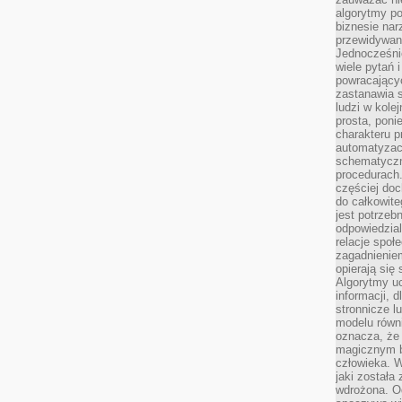
algorytmy po
biznesie nar
przewidywani
Jednocześnie
wiele pytań 
powracający
zastanawia s
ludzi w kole
prosta, poni
charakteru p
automatyzac
schematyczn
procedurach
częściej doc
do całkowite
jest potrzebn
odpowiedzial
relacje spo
zagadnieniem
opierają się 
Algorytmy u
informacji, d
stronnicze l
modelu równ
oznacza, że 
magicznym b
człowieka. W
jaki została
wdrożona. Od