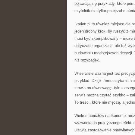
pojawiają się przykłady, które po
czytelnik nie tylko przejrzał mater
Ikarion.pl to również miejsce dla
jeden drobny krok, by ruszyć z mi
musi być skomplikowany – może by
dotyczące organizacji, ale też wyt
budowaniu mądrzejszych decyzji. T
niż przypadek.
W serwisie ważna jest też precyzja
przykład. Dzięki temu czytanie nie 
stawia na równowagę: tyle szczegół
serwis można czytać szybko – zale
To treści, które nie męczą, a jed
Wiele materiałów na Ikarion.pl mo
wyzwania do praktycznego efektu. C
ułatwia zastosowanie omawianych r