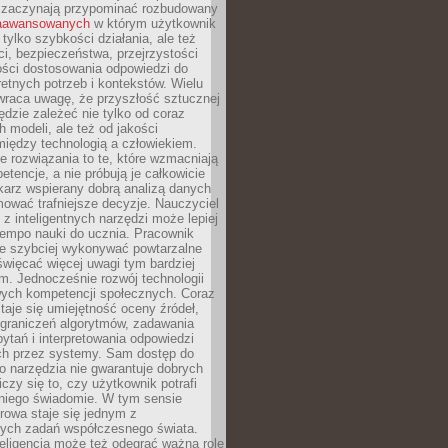
 zaczynają przypominać rozbudowany
zaawansowanych
w którym użytkownik
 tylko szybkości działania, ale też
i, bezpieczeństwa, przejrzystości
ości dostosowania odpowiedzi do
etnych potrzeb i kontekstów. Wielu
wraca uwagę, że przyszłość sztucznej
będzie zależeć nie tylko od coraz
 modeli, ale też od jakości
iędzy technologią a człowiekiem.
e rozwiązania to te, które wzmacniają
etencje, a nie próbują je całkowicie
karz wspierany dobrą analizą danych
ować trafniejsze decyzje. Nauczyciel
 z inteligentnych narzędzi może lepiej
empo nauki do ucznia. Pracownik
e szybciej wykonywać powtarzalne
święcać więcej uwagi tym bardziej
. Jednocześnie rozwój technologii
ch kompetencji społecznych. Coraz
taje się umiejętność oceny źródeł,
ograniczeń algorytmów, zadawania
ytań i interpretowania odpowiedzi
h przez systemy. Sam dostęp do
go narzędzia nie gwarantuje dobrych
iczy się to, czy użytkownik potrafi
 niego świadomie. W tym sensie
rowa staje się jednym z
zych zadań współczesnego świata.
eligencja może też odegrać ważną rolę