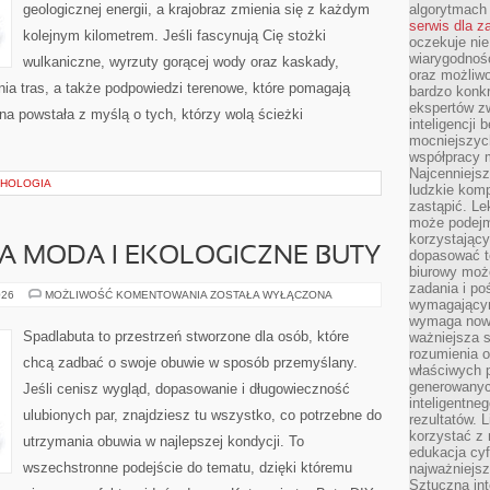
geologicznej energii, a krajobraz zmienia się z każdym
algorytmach
serwis dla 
kolejnym kilometrem. Jeśli fascynują Cię stożki
oczekuje nie
wiarygodnośc
wulkaniczne, wyrzuty gorącej wody oraz kaskady,
oraz możliw
ia tras, a także podpowiedzi terenowe, które pomagają
bardzo konkr
ekspertów z
a powstała z myślą o tych, którzy wolą ścieżki
inteligencji 
mocniejszych
współpracy m
Najcenniejsz
CHOLOGIA
ludzkie komp
zastąpić. Le
może podejm
korzystający
MODA I EKOLOGICZNE BUTY
dopasować t
biurowy moż
zadania i po
ZRÓWNOWAŻONA
026
MOŻLIWOŚĆ KOMENTOWANIA
ZOSTAŁA WYŁĄCZONA
wymagającym
MODA
I
wymaga nowy
EKOLOGICZNE
Spadlabuta to przestrzeń stworzone dla osób, które
ważniejsza s
BUTY
rozumienia 
chcą zadbać o swoje obuwie w sposób przemyślany.
właściwych p
generowanyc
Jeśli cenisz wygląd, dopasowanie i długowieczność
inteligentne
ulubionych par, znajdziesz tu wszystko, co potrzebne do
rezultatów. L
korzystać z
utrzymania obuwia w najlepszej kondycji. To
edukacja cyf
wszechstronne podejście do tematu, dzięki któremu
najważniejs
Sztuczna int