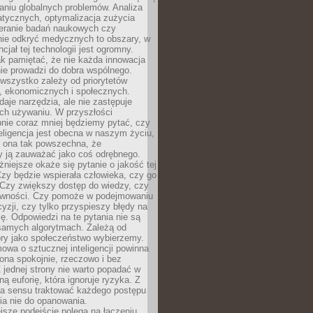
aniu globalnych problemów. Analiza
atycznych, optymalizacja zużycia
ieranie badań naukowych czy
nie odkryć medycznych to obszary, w
cjał tej technologii jest ogromny.
k pamiętać, że nie każda innowacja
ie prowadzi do dobra wspólnego.
wszystko zależy od priorytetów
h, ekonomicznych i społecznych.
daje narzędzia, ale nie zastępuje
ich używaniu. W przyszłości
nie coraz mniej będziemy pytać, czy
eligencja jest obecna w naszym życiu,
ę ona tak powszechna, że
y ją zauważać jako coś odrębnego.
niejsze okaże się pytanie o jakość tej
zy będzie wspierała człowieka, czy go
 Czy zwiększy dostęp do wiedzy, czy
równości. Czy pomoże w podejmowaniu
yzji, czy tylko przyspieszy błędy na
ę. Odpowiedzi na te pytania nie są
samych algorytmach. Zależą od
óry jako społeczeństwo wybierzemy.
owa o sztucznej inteligencji powinna
ona spokojnie, rzeczowo i bez
Z jednej strony nie warto popadać w
ną euforię, która ignoruje ryzyka. Z
ma sensu traktować każdego postępu
ia nie do opanowania.
jsze podejście polega na łączeniu