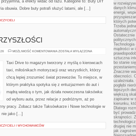
 przyjemna, a efekty widać od razu. Kategorie to: Buty DIY
w rozwiązyw
danych klim
oria obuwia. Dobre buty potrafi służyć latami, ale […]
energii, wsp
przyspiesza
UCZYCIELI
których poten
Trzeba jedna
automatyczn
Ostatecznie 
RZYSZŁOŚCI
politycznyc
Technologia 
mądrości w 
MOTORYZACJA
026
MOŻLIWOŚĆ KOMENTOWANIA
ZOSTAŁA WYŁĄCZONA
prawdopodob
PRZYSZŁOŚCI
sztuczna int
bo stanie si
Taxi Drive to magazyn tworzony z myślą o kierowcach
przestaniem
taxi, miłośnikach motoryzacji oraz wszystkich, którzy
Znacznie waż
obecności. C
chcą lepiej zrozumieć świat przewozów. To miejsce, w
uzależniała.
którym praktyka spotyka się z entuzjazmem do aut i
pogłębi nie
lepszych dec
mądrą wiedzą o tym, jak działa nowoczesna taksówka:
większą skal
zapisane w 
od wyboru auta, przez relacje z podróżnym, aż po
kierunku, kt
zny pracy. Zobacz także Taksówkarze i Nowe technologie w
Dlatego rozm
być prowadz
i nie jako […]
skrajności. 
technologicz
AUCZYCIELI I WYCHOWAWCÓW
drugiej nie 
jak zagrożen
Najrozsądnie