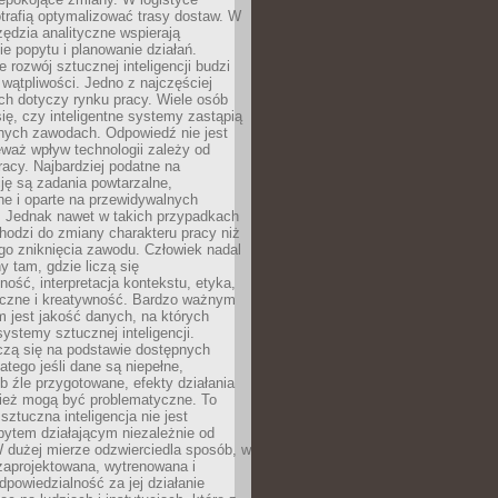
trafią optymalizować trasy dostaw. W
zędzia analityczne wspierają
e popytu i planowanie działań.
 rozwój sztucznej inteligencji budzi
i wątpliwości. Jedno z najczęściej
ch dotyczy rynku pracy. Wiele osób
ię, czy inteligentne systemy zastąpią
jnych zawodach. Odpowiedź nie jest
eważ wpływ technologii zależy od
racy. Najbardziej podatne na
ję są zadania powtarzalne,
e i oparte na przewidywalnych
. Jednak nawet w takich przypadkach
hodzi do zmiany charakteru pracy niż
go zniknięcia zawodu. Człowiek nadal
y tam, gdzie liczą się
ność, interpretacja kontekstu, etyka,
łeczne i kreatywność. Bardzo ważnym
 jest jakość danych, na których
systemy sztucznej inteligencji.
czą się na podstawie dostępnych
latego jeśli dane są niepełne,
ub źle przygotowane, efekty działania
ież mogą być problematyczne. To
sztuczna inteligencja nie jest
ytem działającym niezależnie od
 dużej mierze odzwierciedla sposób, w
 zaprojektowana, wytrenowana i
powiedzialność za jej działanie