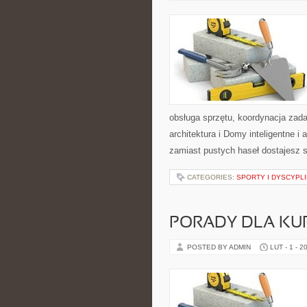
obsługa sprzętu, koordynacja zad
architektura i Domy inteligentne i
zamiast pustych haseł dostajesz
CATEGORIES:
SPORTY I DYSCYPL
PORADY DLA KU
POSTED BY ADMIN
LUT - 1 - 2