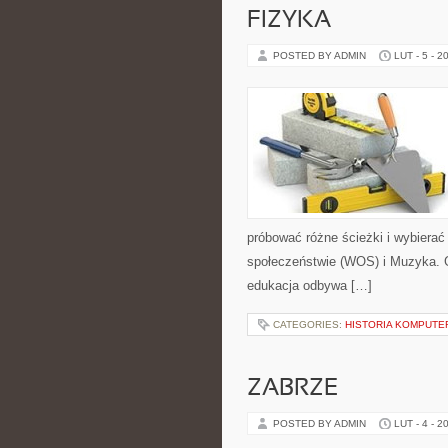
FIZYKA
POSTED BY ADMIN
LUT - 5 - 2
próbować różne ścieżki i wybierać
społeczeństwie (WOS) i Muzyka. Gł
edukacja odbywa […]
CATEGORIES:
HISTORIA KOMPUT
ZABRZE
POSTED BY ADMIN
LUT - 4 - 2