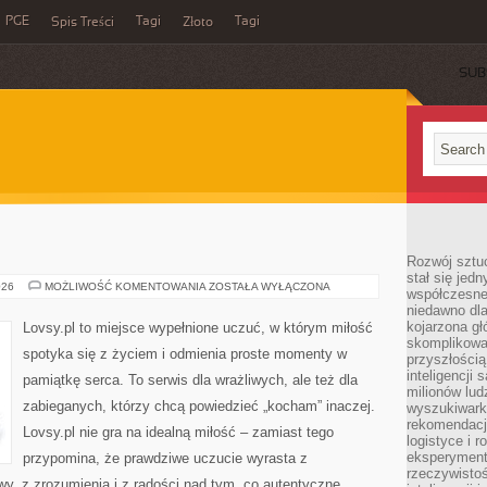
PGE
Tagi
Tagi
Spis Treści
Złoto
SUB
Rozwój sztuc
stał się jed
WDZIĘCZNOŚĆ
026
MOŻLIWOŚĆ KOMENTOWANIA
ZOSTAŁA WYŁĄCZONA
współczesne
niedawno dla
kojarzona gł
Lovsy.pl to miejsce wypełnione uczuć, w którym miłość
skomplikowa
spotyka się z życiem i odmienia proste momenty w
przyszłością
inteligencji
pamiątkę serca. To serwis dla wrażliwych, ale też dla
milionów lud
zabieganych, którzy chcą powiedzieć „kocham” inaczej.
wyszukiwark
rekomendacji
Lovsy.pl nie gra na idealną miłość – zamiast tego
logistyce i 
eksperymente
przypomina, że prawdziwe uczucie wyrasta z
rzeczywistoś
y, z zrozumienia i z radości nad tym, co autentyczne.