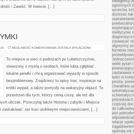
inteligencji 
ogromnych i
drość i Zawiść. W świecie, […]
wzorców, któ
dostrzec tak
usprawniani
powtarzalnyc
wspierający
medycynie s
ZYMKI
diagnostycz
zauważać ni
algorytmy po
RELIGIA
026
MOŻLIWOŚĆ KOMENTOWANIA
ZOSTAŁA WYŁĄCZONA
biznesie nar
I
PIELGRZYMKI
przewidywani
To miejsce w sieci o podróżach po Lubelszczyźnie,
Jednocześnie
wiele pytań 
stworzony z myślą o osobach, które lubią zgłębiać
powracający
zastanawia s
lokalne perełki i chcą organizować wyjazdy w sposób
ludzi w kole
bezproblemowy. Znajdziesz tu opisy tras, inspiracje na
prosta, poni
charakteru p
krótki wypad, a także pomysły na wakacyjny objazd. To
automatyzac
przestrzeń dla tych, którzy cenią ciszę, ale też dla
schematyczn
procedurach
ych uliczek. Przeczytaj także Historia i zabytki i Miejsca
częściej doc
do całkowite
i zaskakiwać: raz kusi urokliwymi miejscowościami, […]
jest potrzebn
odpowiedzial
relacje spo
zagadnieniem
opierają się 