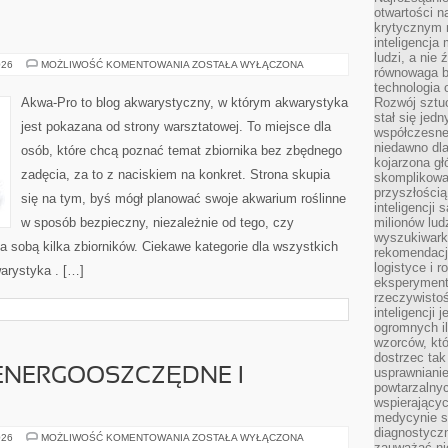
otwartości n
krytycznym 
inteligencja
ludzi, a nie
AKWARIA
026
MOŻLIWOŚĆ KOMENTOWANIA
ZOSTAŁA WYŁĄCZONA
równowaga b
DIY
technologia
Akwa-Pro to blog akwarystyczny, w którym akwarystyka
Rozwój sztuc
stał się jed
jest pokazana od strony warsztatowej. To miejsce dla
współczesne
niedawno dla
osób, które chcą poznać temat zbiornika bez zbędnego
kojarzona gł
zadęcia, za to z naciskiem na konkret. Strona skupia
skomplikowa
przyszłością
się na tym, byś mógł planować swoje akwarium roślinne
inteligencji
w sposób bezpieczny, niezależnie od tego, czy
milionów lud
wyszukiwark
za sobą kilka zbiorników. Ciekawe kategorie dla wszystkich
rekomendacji
logistyce i 
arystyka . […]
eksperymente
rzeczywistoś
inteligencji 
ogromnych i
wzorców, któ
dostrzec tak
usprawniani
NERGOOSZCZĘDNE I
powtarzalnyc
wspierający
medycynie s
diagnostycz
BUDOWNICTWO
026
MOŻLIWOŚĆ KOMENTOWANIA
ZOSTAŁA WYŁĄCZONA
zauważać ni
ENERGOOSZCZĘDNE