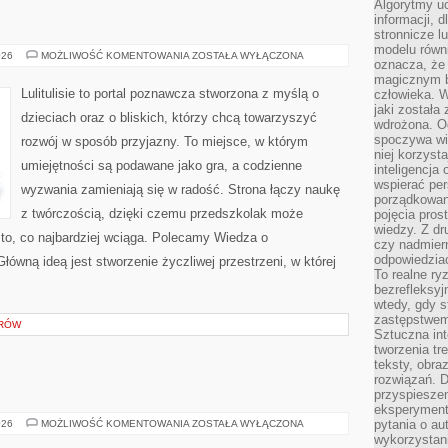
Algorytmy u
informacji, d
stronnicze l
modelu równ
FIZYKA
026
MOŻLIWOŚĆ KOMENTOWANIA
ZOSTAŁA WYŁĄCZONA
oznacza, że 
magicznym b
Lulitulisie to portal poznawcza stworzona z myślą o
człowieka. W
jaki została
dzieciach oraz o bliskich, którzy chcą towarzyszyć
wdrożona. Od
spoczywa wię
rozwój w sposób przyjazny. To miejsce, w którym
niej korzyst
umiejętności są podawane jako gra, a codzienne
inteligencja
wspierać pe
wyzwania zamieniają się w radość. Strona łączy naukę
porządkowani
z twórczością, dzięki czemu przedszkolak może
pojęcia pros
wiedzy. Z dru
 to, co najbardziej wciąga. Polecamy Wiedza o
czy nadmier
odpowiedziac
ówną ideą jest stworzenie życzliwej przestrzeni, w której
To realne ry
bezrefleksyj
wtedy, gdy s
zastępstwem 
ERÓW
Sztuczna int
tworzenia tr
teksty, obra
rozwiązań. D
przyspiesze
eksperyment
ZABRZE
pytania o au
026
MOŻLIWOŚĆ KOMENTOWANIA
ZOSTAŁA WYŁĄCZONA
wykorzystani