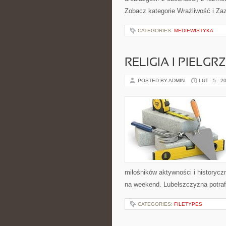
Zobacz kategorie Wrażliwość i Zaz
CATEGORIES:
MEDIEWISTYKA
RELIGIA I PIELGR
POSTED BY ADMIN
LUT - 5 - 2
miłośników aktywności i historyczn
na weekend. Lubelszczyzna potraf
CATEGORIES:
FILETYPES