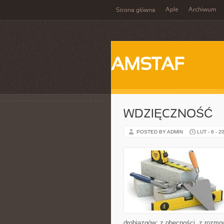
Aple
Archiwum
Strona główna
AMSTAF
WDZIĘCZNOŚĆ
POSTED BY ADMIN
LUT - 6 - 2
drobiazgów: z obecności, z rozmow