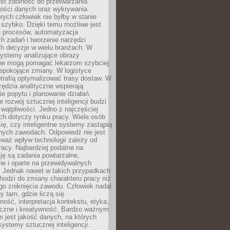
jest zdolność do przetwarzania
lości danych oraz wykrywania
rych człowiek nie byłby w stanie
 szybko. Dzięki temu możliwe jest
e procesów, automatyzacja
h zadań i tworzenie narzędzi
ch decyzje w wielu branżach. W
ystemy analizujące obrazy
ne mogą pomagać lekarzom szybciej
epokojące zmiany. W logistyce
trafią optymalizować trasy dostaw. W
zędzia analityczne wspierają
e popytu i planowanie działań.
 rozwój sztucznej inteligencji budzi
i wątpliwości. Jedno z najczęściej
ch dotyczy rynku pracy. Wiele osób
ię, czy inteligentne systemy zastąpią
jnych zawodach. Odpowiedź nie jest
eważ wpływ technologii zależy od
racy. Najbardziej podatne na
ję są zadania powtarzalne,
e i oparte na przewidywalnych
. Jednak nawet w takich przypadkach
hodzi do zmiany charakteru pracy niż
go zniknięcia zawodu. Człowiek nadal
y tam, gdzie liczą się
ność, interpretacja kontekstu, etyka,
łeczne i kreatywność. Bardzo ważnym
 jest jakość danych, na których
systemy sztucznej inteligencji.