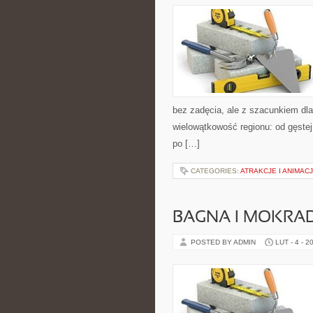
bez zadęcia, ale z szacunkiem dla
wielowątkowość regionu: od gęstej
po […]
CATEGORIES:
ATRAKCJE I ANIMAC
BAGNA I MOKRA
POSTED BY ADMIN
LUT - 4 - 2