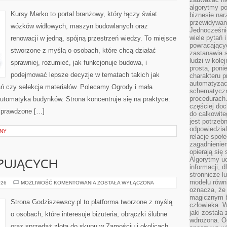
I
algorytmy po
PASYWNE
Kursy Marko to portal branżowy, który łączy świat
biznesie nar
przewidywani
wózków widłowych, maszyn budowlanych oraz
Jednocześnie
wiele pytań 
renowacji w jedną, spójną przestrzeń wiedzy. To miejsce
powracający
stworzone z myślą o osobach, które chcą działać
zastanawia s
ludzi w kole
sprawniej, rozumieć, jak funkcjonuje budowa, i
prosta, poni
podejmować lepsze decyzje w tematach takich jak
charakteru p
automatyzac
ań czy selekcja materiałów. Polecamy Ogrody i mała
schematyczn
procedurach
 automatyka budynków. Strona koncentruje się na praktyce:
częściej doc
 sprawdzone […]
do całkowite
jest potrzebn
odpowiedzial
INY
relacje spo
zagadnieniem
opierają się 
Algorytmy u
PUJĄCYCH
informacji, d
stronnicze l
modelu równ
PORADY
026
MOŻLIWOŚĆ KOMENTOWANIA
ZOSTAŁA WYŁĄCZONA
DLA
oznacza, że 
KUPUJĄCYCH
magicznym b
Strona Godziszewscy.pl to platforma tworzone z myślą
człowieka. W
jaki została
o osobach, które interesuje biżuteria, obrączki ślubne
wdrożona. Od
oraz sprzedaż złota do skupu w Zamościu i okolicach.