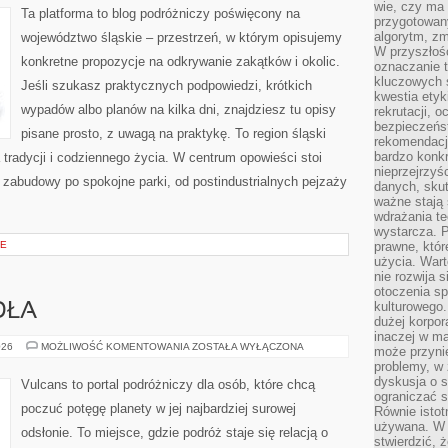
wie, czy ma 
Ta platforma to blog podróżniczy poświęcony na
przygotowan
algorytm, zm
województwo śląskie – przestrzeń, w którym opisujemy
W przyszłośc
konkretne propozycje na odkrywanie zakątków i okolic.
oznaczanie t
kluczowych s
Jeśli szukasz praktycznych podpowiedzi, krótkich
kwestia ety
wypadów albo planów na kilka dni, znajdziesz tu opisy
rekrutacji, 
bezpieczeńs
pisane prosto, z uwagą na praktykę. To region śląski
rekomendacj
bardzo konkr
 tradycji i codziennego życia. W centrum opowieści stoi
nieprzejrzyś
 zabudowy po spokojne parki, od postindustrialnych pejzaży
danych, sku
ważne stają 
wdrażania te
wystarcza. 
JE
prawne, któr
użycia. Wart
nie rozwija 
otoczenia s
kulturowego
DŁA
dużej korpor
inaczej w ma
BAGNA
026
MOŻLIWOŚĆ KOMENTOWANIA
ZOSTAŁA WYŁĄCZONA
może przyni
I
problemy, w 
MOKRADŁA
dyskusja o s
Vulcans to portal podróżniczy dla osób, które chcą
ograniczać si
poczuć potęgę planety w jej najbardziej surowej
Równie istotn
używana. W ś
odsłonie. To miejsce, gdzie podróż staje się relacją o
stwierdzić, 