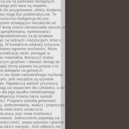
czą się na podstawie dostępnych
latego jeśli dane są niepełne,
ub źle przygotowane, efekty działania
ież mogą być problematyczne. To
sztuczna inteligencja nie jest
ytem działającym niezależnie od
 dużej mierze odzwierciedla sposób, w
 zaprojektowana, wytrenowana i
powiedzialność za jej działanie
c na ludziach i instytucjach, które z
ają. W kontekście edukacji sztuczna
 otwiera ogromne możliwości. Może
rsonalizację nauki, pomagać w
u materiałów, tłumaczyć trudne
tszym językiem i ułatwiać dostęp do
giej strony pojawia się pytanie o to,
ne poleganie na gotowych
h nie osłabi samodzielnego myślenia.
zyko, jeśli narzędzia są używane
nie. Największą wartość przynoszą
tają się wsparciem dla człowieka, a nie
dla jego wysiłku intelektualnego.
eligencja zmienia także sposób
eści. Programy potrafią generować
zy, podsumowania, analizy i propozycje
la wielu branż oznacza to
nie pracy oraz nowe możliwości
owania. Jednocześnie pojawiają się
tentyczność, prawa autorskie i granice
a takich narzędzi. Jeśli odbiorca nie