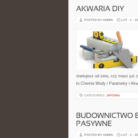
AKWARIA DIY
POSTED BY ADMIN
LUT - 2 - 2
startujesz od zera, czy masz już 
to Chemia Wody i Parametry i Akw
CATEGORIES:
JAPONIA
BUDOWNICTWO E
PASYWNE
POSTED BY ADMIN
LUT - 2 - 2