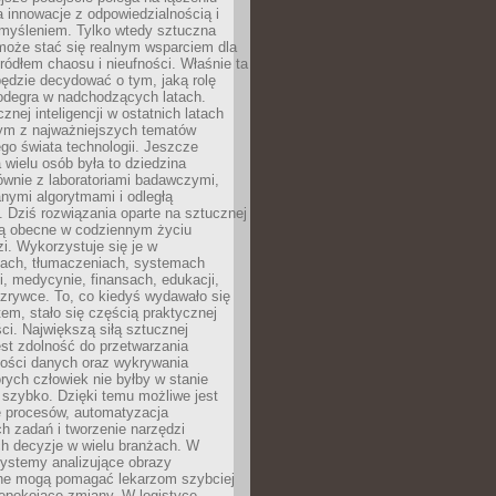
a innowacje z odpowiedzialnością i
myśleniem. Tylko wtedy sztuczna
 może stać się realnym wsparciem dla
 źródłem chaosu i nieufności. Właśnie ta
ędzie decydować o tym, jaką rolę
 odegra w nadchodzących latach.
znej inteligencji w ostatnich latach
nym z najważniejszych tematów
go świata technologii. Jeszcze
 wielu osób była to dziedzina
ównie z laboratoriami badawczymi,
nymi algorytmami i odległą
. Dziś rozwiązania oparte na sztucznej
 są obecne w codziennym życiu
zi. Wykorzystuje się je w
ach, tłumaczeniach, systemach
, medycynie, finansach, edukacji,
rozrywce. To, co kiedyś wydawało się
m, stało się częścią praktycznej
ci. Największą siłą sztucznej
jest zdolność do przetwarzania
lości danych oraz wykrywania
rych człowiek nie byłby w stanie
 szybko. Dzięki temu możliwe jest
e procesów, automatyzacja
h zadań i tworzenie narzędzi
ch decyzje w wielu branżach. W
ystemy analizujące obrazy
ne mogą pomagać lekarzom szybciej
epokojące zmiany. W logistyce