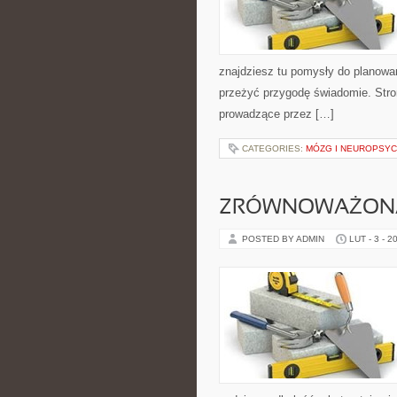
znajdziesz tu pomysły do planowan
przeżyć przygodę świadomie. Stron
prowadzące przez […]
CATEGORIES:
MÓZG I NEUROPSY
ZRÓWNOWAŻONA 
POSTED BY ADMIN
LUT - 3 - 2