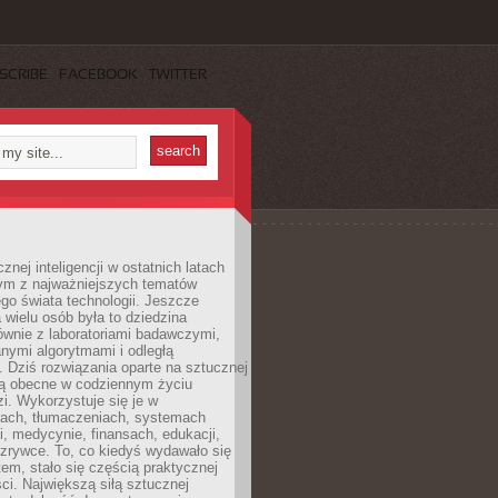
SCRIBE
FACEBOOK
TWITTER
znej inteligencji w ostatnich latach
nym z najważniejszych tematów
go świata technologii. Jeszcze
 wielu osób była to dziedzina
ównie z laboratoriami badawczymi,
nymi algorytmami i odległą
. Dziś rozwiązania oparte na sztucznej
 są obecne w codziennym życiu
zi. Wykorzystuje się je w
ach, tłumaczeniach, systemach
, medycynie, finansach, edukacji,
rozrywce. To, co kiedyś wydawało się
m, stało się częścią praktycznej
ci. Największą siłą sztucznej