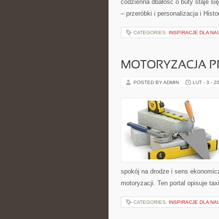
codzienna dbałość o buty staje się
– przeróbki i personalizacja i Hist
CATEGORIES:
INSPIRACJE DLA NA
MOTORYZACJA P
POSTED BY ADMIN
LUT - 3 - 2
spokój na drodze i sens ekonomic
motoryzacji. Ten portal opisuje tax
CATEGORIES:
INSPIRACJE DLA N