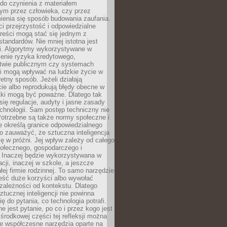
do czynienia z materiałem
ym przez człowieka, czy przez
ienia się sposób budowania zaufania.
i przejrzystość i odpowiedzialne
reści mogą stać się jednym z
tandardów. Nie mniej istotna jest
ki. Algorytmy wykorzystywane w
ocenie ryzyka kredytowego,
twie publicznym czy systemach
i mogą wpływać na ludzkie życie w
etny sposób. Jeżeli działają
cie albo reprodukują błędy obecne w
tki mogą być poważne. Dlatego tak
się regulacje, audyty i jasne zasady
chnologii. Sam postęp techniczny nie
Potrzebne są także normy społeczne i
e określą granice odpowiedzialnego
o zauważyć, że sztuczna inteligencja
się w próżni. Jej wpływ zależy od całego
połecznego, gospodarczego i
. Inaczej będzie wykorzystywana w
acji, inaczej w szkole, a jeszcze
łej firmie rodzinnej. To samo narzędzie
eść duże korzyści albo wywołać
zależności od kontekstu. Dlatego
ztucznej inteligencji nie powinna
ę do pytania, co technologia potrafi.
e jest pytanie, po co i przez kogo jest
rodkowej części tej refleksji można
że współczesne narzędzia oparte na