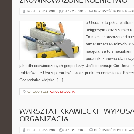
ZRÓWNOWAŻONE ROLNICTWO
POSTED BY ADMIN
STY - 26 - 2026
MOŻLIWOŚĆ KOMENTOWA
e-Ursus.pl to pełna platf
uciągowym oraz szeroko ro
To miejsce stworzone dla o
temat urządzeń rolnych w 
nadęcia, za to z naciskiem
poradniki zarówno dla now
jak i dla doświadczonych gospodarzy. Jeśli interesuje Cię Ursus, 
traktorów – e-Ursus.pl ma być Twoim punktem odniesienia. Polec
Gospodarka wiejska. […]
CATEGORIES:
POKÓJ MALUCHA
WARSZTAT KRAWIECKI – WYPOSAŻ
ORGANIZACJA
POSTED BY ADMIN
STY - 26 - 2026
MOŻLIWOŚĆ KOMENTOWA