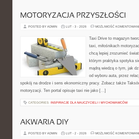
MOTORYZACJA PRZYSZŁOŚCI
POSTED BY ADMIN
LUT - 3 - 2026
MOŻLIWOŚĆ KOMENTOWAN
Taxi Drive to magazyn two
taxi, miłośnikach motoryzac
chcą lepiej zrozumieć świa
którym praktyka spotyka si
mądrą wiedzą o tym, jak d
od wyboru auta, przez rela
spokój na drodze i sens ekonomiczny pracy. Zobacz także Taksó
motoryzacji. Ten portal opisuje taxi nie jako […]
CATEGORIES:
INSPIRACJE DLA NAUCZYCIELI I WYCHOWAWCÓW
AKWARIA DIY
POSTED BY ADMIN
LUT - 2 - 2026
MOŻLIWOŚĆ KOMENTOWAN