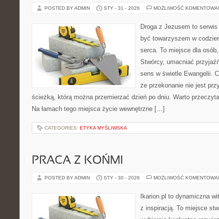
POSTED BY ADMIN
STY - 31 - 2026
MOŻLIWOŚĆ KOMENTOWA
Droga z Jezusem to serwis 
być towarzyszem w codzien
serca. To miejsce dla osób,
Stwórcy, umacniać przyjaź
sens w świetle Ewangelii. C
że przekonanie nie jest prz
ścieżką, którą można przemierzać dzień po dniu. Warto przeczytać
Na łamach tego miejsca życie wewnętrzne […]
CATEGORIES:
ETYKA MYŚLIWSKA
PRACA Z KOŃMI
POSTED BY ADMIN
STY - 30 - 2026
MOŻLIWOŚĆ KOMENTOWA
Ikarion.pl to dynamiczna wi
z inspiracją. To miejsce st