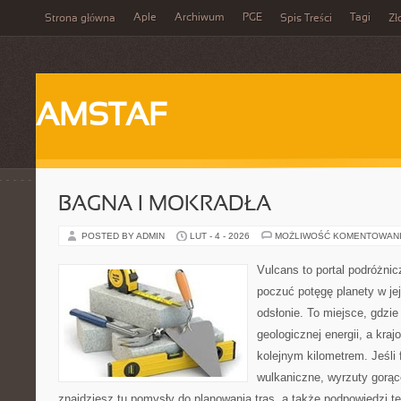
Aple
Archiwum
PGE
Tagi
Strona główna
Spis Treści
Zł
AMSTAF
BAGNA I MOKRADŁA
POSTED BY ADMIN
LUT - 4 - 2026
MOŻLIWOŚĆ KOMENTOWAN
Vulcans to portal podróżnic
poczuć potęgę planety w jej
odsłonie. To miejsce, gdzie 
geologicznej energii, a kra
kolejnym kilometrem. Jeśli 
wulkaniczne, wyrzuty gorąc
znajdziesz tu pomysły do planowania tras, a także podpowiedzi t