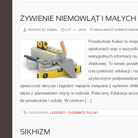
ŻYWIENIE NIEMOWLĄT I MAŁYCH 
POSTED BY ADMIN
LUT - 1 - 2026
MOŻLIWOŚĆ KOMENTOWAN
Przedszkole Kubuś to miej
opiekunach oraz o wszystki
wiarygodnych informacji na 
żłobkowej. To serwis porad
rzeczywistość edukacji i ro
użytecznymi podpowiedziami
upraszczać decyzje i łagodzić napięcie związane z wyborem żłob
także z planowaniem rutyny w rodzinie. Polecamy Edukacja wcze
do przedszkola i szkoły. W centrum […]
CATEGORIES:
LEGENDY I TAJEMNICE POLSKI
SIKHIZM