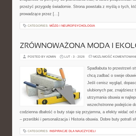
przeżyć przygodę świadomie. Strona powstała z myślą o tych, któ
prowadzące przez […]
CATEGORIES:
MÓZG I NEUROPSYCHOLOGIA
ZRÓWNOWAŻONA MODA I EKOLO
POSTED BY ADMIN
LUT - 3 - 2026
MOŻLIWOŚĆ KOMENTOWAN
Spadlabuta to przestrzeń st
chcą zadbać o swoje obuwi
Jeśli cenisz wygląd, dopas
ulubionych par, znajdziesz
utrzymania obuwia w najlep
wszechstronne podejście do
codzienna dbałość o buty staje się przyjemna, a efekty widać od 
– przeróbki i personalizacja i Historia obuwia. Dobre buty potrafi s
CATEGORIES:
INSPIRACJE DLA NAUCZYCIELI