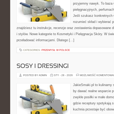
przyjemny nawyk. To baza 
pielęgnacyjnych, perfumach
Jeśli szukasz konkretnych
rozumieć skład i wybierać p
znajdziesz tu instrukcje, recenzje oraz zestawienia dopasowane 
i stylów. Nowe kategorie to Kosmetyki i Pielęgnacja Skóry. W świ
przeładować informacjami. Dlatego […]
CATEGORIES:
PRZEMYSŁ W POLSCE
SOSY I DRESSINGI
POSTED BY ADMIN
STY - 28 - 2026
MOŻLIWOŚĆ KOMENTOWA
JakieSmaki.pl to kulinarny s
by dawać realne wsparcie p
zwykłe posiłki w małe domo
gdzie receptury spotykają s
kuchnia przestaje być obowi