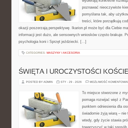
wybierają konkretne rozwią
poznawać nieoczywiste kier
pomyślana tak, aby użytkown
treści, które porządkują co
okazji poszerzają perspektywę. Ikarion.pl może być dla Ciebie m
informacji jest dużo, ale sensownych wniosków często brakuje. P
psychologia koni i Sprzęt jeździecki. […]
CATEGORIES:
MASZYNY I AKCESORIA
ŚWIĘTA I UROCZYSTOŚCI KOŚCI
POSTED BY ADMIN
STY - 29 - 2026
MOŻLIWOŚĆ KOMENTOWA
To miejsce stworzone z myś
pomaga rozwijać więź z Pan
punktem odniesienia dla osó
świadomie żyją wiarą – nie 
wtedy, gdy życie stawia prób
towarzyszyć w taki sposób