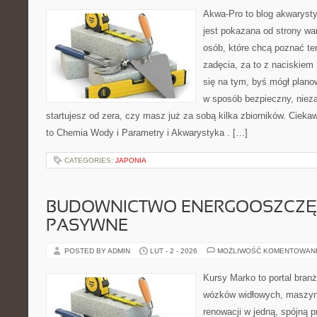
Akwa-Pro to blog akwaryst
jest pokazana od strony war
osób, które chcą poznać te
zadęcia, za to z naciskiem 
się na tym, byś mógł plano
w sposób bezpieczny, nieza
startujesz od zera, czy masz już za sobą kilka zbiorników. Cieka
to Chemia Wody i Parametry i Akwarystyka . […]
CATEGORIES:
JAPONIA
BUDOWNICTWO ENERGOOSZCZĘ
PASYWNE
POSTED BY ADMIN
LUT - 2 - 2026
MOŻLIWOŚĆ KOMENTOWAN
Kursy Marko to portal branż
wózków widłowych, maszyn
renowacji w jedną, spójną p