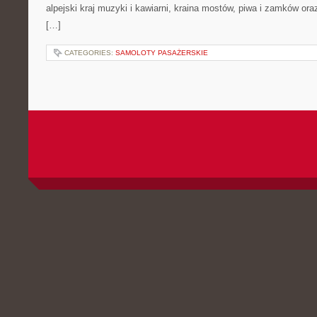
alpejski kraj muzyki i kawiarni, kraina mostów, piwa i zamków oraz k
[…]
CATEGORIES:
SAMOLOTY PASAŻERSKIE