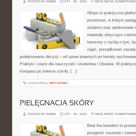
POSTED BY ADMIN
STY - 29 - 2026
MOŻLIWOŚĆ KOMENTOWA
IWspo to praktyczna platfo
przestrzeń, w którym pedag
studenci oraz opiekunowie
materiały dotyczące codzie
tworzony z myślą o tym, b
zajęć, porządkować zasad
podejmowaniu decyzji – od spraw prawnych po tematy wychowawc
Praktyki i staże dla nauczycieli i studentów i Oświata. W praktyce 
kompasu po świecie szkoły. […]
CATEGORIES:
WET-OPINIA
PIELĘGNACJA SKÓRY
POSTED BY ADMIN
STY - 28 - 2026
MOŻLIWOŚĆ KOMENTOWA
Beat the boredom to przest
przegonić znużenie i zamie