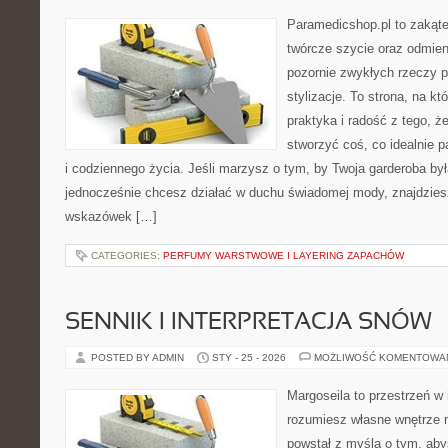
Paramedicshop.pl to zakąte
twórcze szycie oraz odmieni
pozornie zwykłych rzeczy 
stylizacje. To strona, na któ
praktyka i radość z tego, 
stworzyć coś, co idealnie p
i codziennego życia. Jeśli marzysz o tym, by Twoja garderoba by
jednocześnie chcesz działać w duchu świadomej mody, znajdziesz
wskazówek […]
CATEGORIES:
PERFUMY WARSTWOWE I LAYERING ZAPACHÓW
SENNIK I INTERPRETACJA SNÓW
POSTED BY ADMIN
STY - 25 - 2026
MOŻLIWOŚĆ KOMENTOWA
Margoseila to przestrzeń w 
rozumiesz własne wnętrze n
powstał z myślą o tym, aby