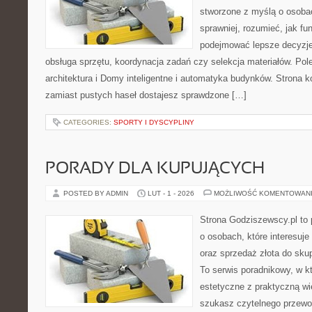
stworzone z myślą o osobac
sprawniej, rozumieć, jak fu
podejmować lepsze decyzje
obsługa sprzętu, koordynacja zadań czy selekcja materiałów. Po
architektura i Domy inteligentne i automatyka budynków. Strona k
zamiast pustych haseł dostajesz sprawdzone […]
CATEGORIES:
SPORTY I DYSCYPLINY
PORADY DLA KUPUJĄCYCH
POSTED BY ADMIN
LUT - 1 - 2026
MOŻLIWOŚĆ KOMENTOWAN
Strona Godziszewscy.pl to 
o osobach, które interesuje 
oraz sprzedaż złota do sku
To serwis poradnikowy, w k
estetyczne z praktyczną w
szukasz czytelnego przewo