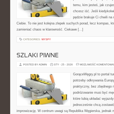
temu, kim jesteś, jak czuje
chcesz iść. Jeśli kiedykolw
pędzie brakuje Ci chwili na
Ciebie. To nie jest kolejna zlepek suchych porad, lecz kompas, k
zamieniać chaos w klarowność. Ciekawe […]
CATEGORIES:
WYSPY
SZLAKI PIWNE
POSTED BY ADMIN
STY - 25 - 2026
MOŻLIWOŚĆ KOMENTOWA
GorąceWęgry.pl to portal tu
potrzeby odkrywania Europ
praktyczny, bez zbędnego n
podróżowanie musi być męc
które lubią układać wyjazdy
jednocześnie chcą zostawić
improwizację. W centrum uwagi są Republika Węgierska, jednak nat