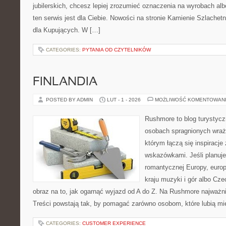
jubilerskich, chcesz lepiej zrozumieć oznaczenia na wyrobach al
ten serwis jest dla Ciebie. Nowości na stronie Kamienie Szlachetn
dla Kupujących. W […]
CATEGORIES:
PYTANIA OD CZYTELNIKÓW
FINLANDIA
POSTED BY ADMIN
LUT - 1 - 2026
MOŻLIWOŚĆ KOMENTOWAN
Rushmore to blog turystycz
osobach spragnionych wraże
którym łączą się inspiracje
wskazówkami. Jeśli planuje
romantycznej Europy, europ
kraju muzyki i gór albo Cze
obraz na to, jak ogarnąć wyjazd od A do Z. Na Rushmore najważni
Treści powstają tak, by pomagać zarówno osobom, które lubią m
CATEGORIES:
CUSTOMER EXPERIENCE