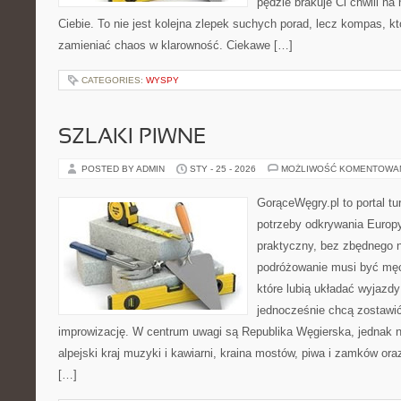
pędzie brakuje Ci chwili na
Ciebie. To nie jest kolejna zlepek suchych porad, lecz kompas, k
zamieniać chaos w klarowność. Ciekawe […]
CATEGORIES:
WYSPY
SZLAKI PIWNE
POSTED BY ADMIN
STY - 25 - 2026
MOŻLIWOŚĆ KOMENTOWA
GorąceWęgry.pl to portal tu
potrzeby odkrywania Europ
praktyczny, bez zbędnego n
podróżowanie musi być męc
które lubią układać wyjazdy
jednocześnie chcą zostawić
improwizację. W centrum uwagi są Republika Węgierska, jednak nat
alpejski kraj muzyki i kawiarni, kraina mostów, piwa i zamków oraz k
[…]