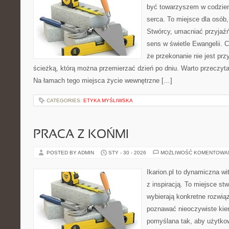
być towarzyszem w codzien
serca. To miejsce dla osób,
Stwórcy, umacniać przyjaź
sens w świetle Ewangelii. C
że przekonanie nie jest prz
ścieżką, którą można przemierzać dzień po dniu. Warto przeczytać
Na łamach tego miejsca życie wewnętrzne […]
CATEGORIES:
ETYKA MYŚLIWSKA
PRACA Z KOŃMI
POSTED BY ADMIN
STY - 30 - 2026
MOŻLIWOŚĆ KOMENTOWA
Ikarion.pl to dynamiczna wi
z inspiracją. To miejsce st
wybierają konkretne rozwią
poznawać nieoczywiste kier
pomyślana tak, aby użytkown