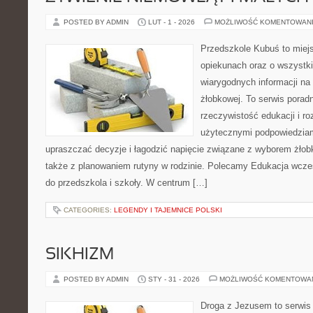
POSTED BY ADMIN
LUT - 1 - 2026
MOŻLIWOŚĆ KOMENTOWAN
Przedszkole Kubuś to miej
opiekunach oraz o wszystki
wiarygodnych informacji na 
żłobkowej. To serwis porad
rzeczywistość edukacji i ro
użytecznymi podpowiedziami
upraszczać decyzje i łagodzić napięcie związane z wyborem żłob
także z planowaniem rutyny w rodzinie. Polecamy Edukacja wcze
do przedszkola i szkoły. W centrum […]
CATEGORIES:
LEGENDY I TAJEMNICE POLSKI
SIKHIZM
POSTED BY ADMIN
STY - 31 - 2026
MOŻLIWOŚĆ KOMENTOWA
Droga z Jezusem to serwis 