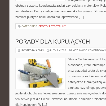
obsługa sprzętu, koordynacja zadań czy selekcja materiałów. Po
architektura i Domy inteligentne i automatyka budynków. Strona k
zamiast pustych haseł dostajesz sprawdzone […]
CATEGORIES:
SPORTY I DYSCYPLINY
PORADY DLA KUPUJĄCYCH
POSTED BY ADMIN
LUT - 1 - 2026
MOŻLIWOŚĆ KOMENTOWAN
Strona Godziszewscy.pl to 
o osobach, które interesuje 
oraz sprzedaż złota do sku
To serwis poradnikowy, w k
estetyczne z praktyczną w
szukasz czytelnego przewo
jubilerskich, chcesz lepiej zrozumieć oznaczenia na wyrobach al
ten serwis jest dla Ciebie. Nowości na stronie Kamienie Szlachetn
dla Kupujących. W […]