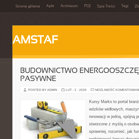
Aple
Archiwum
PGE
Tagi
Strona główna
Spis Treści
Zł
AMSTAF
BUDOWNICTWO ENERGOOSZCZĘ
PASYWNE
POSTED BY ADMIN
LUT - 2 - 2026
MOŻLIWOŚĆ KOMENTOWAN
Kursy Marko to portal branż
wózków widłowych, maszyn
renowacji w jedną, spójną p
stworzone z myślą o osobac
sprawniej, rozumieć, jak fu
podejmować lepsze decyzje