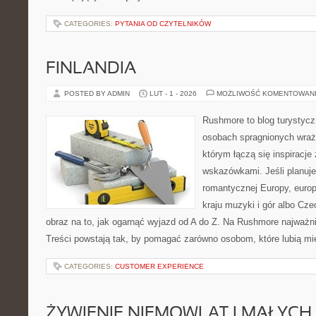
CATEGORIES:
PYTANIA OD CZYTELNIKÓW
FINLANDIA
POSTED BY ADMIN
LUT - 1 - 2026
MOŻLIWOŚĆ KOMENTOWAN
Rushmore to blog turystycz
osobach spragnionych wraże
którym łączą się inspiracje
wskazówkami. Jeśli planuje
romantycznej Europy, europ
kraju muzyki i gór albo Cze
obraz na to, jak ogarnąć wyjazd od A do Z. Na Rushmore najważni
Treści powstają tak, by pomagać zarówno osobom, które lubią m
CATEGORIES:
CUSTOMER EXPERIENCE
ŻYWIENIE NIEMOWLĄT I MAŁYCH 