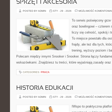
SPRZĘT I AKCESORIA
POSTED BY ADMIN
STY - 29 - 2026
MOŻLIWOŚĆ KOMENTOWA
To serwis poświęcony grze 
oraz bowlingowi – czterem 
liczy się celność, spokój i 
To miejsce powstało dla osó
frajdy, ale też dla tych, kt
trening, wyższy poziom i ba
Polecam między innymi Snooker i Snooker. Strona łączy fundame
wskazówkami. Znajdziesz tu treści, które wyjaśniają zasady oraz
CATEGORIES:
PRACA
HISTORIA EDUKACJI
POSTED BY ADMIN
STY - 29 - 2026
MOŻLIWOŚĆ KOMENTOWA
IWspo to praktyczna platfo