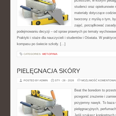
przestrzeń, w którym pedag
studenci oraz opiekunowie
materiały dotyczące codzie
tworzony z myślą o tym, b
zajęć, porządkować zasad
podejmowaniu decyzji – od spraw prawnych po tematy wychowawc
Praktyki i staże dla nauczycieli i studentów i Oświata. W praktyce 
kompasu po świecie szkoły. […]
CATEGORIES:
WET-OPINIA
PIELĘGNACJA SKÓRY
POSTED BY ADMIN
STY - 28 - 2026
MOŻLIWOŚĆ KOMENTOWA
Beat the boredom to przest
przegonić znużenie i zamie
przyjemny nawyk. To baza 
pielęgnacyjnych, perfumach
Jeśli szukasz konkretnych