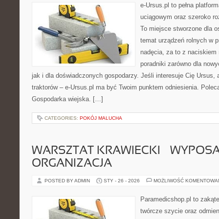
e-Ursus.pl to pełna platf
uciągowym oraz szeroko ro
To miejsce stworzone dla o
temat urządzeń rolnych w 
nadęcia, za to z naciskiem
poradniki zarówno dla now
jak i dla doświadczonych gospodarzy. Jeśli interesuje Cię Ursus, 
traktorów – e-Ursus.pl ma być Twoim punktem odniesienia. Polec
Gospodarka wiejska. […]
CATEGORIES:
POKÓJ MALUCHA
WARSZTAT KRAWIECKI – WYPOSAŻ
ORGANIZACJA
POSTED BY ADMIN
STY - 26 - 2026
MOŻLIWOŚĆ KOMENTOWA
Paramedicshop.pl to zakąte
twórcze szycie oraz odmieni