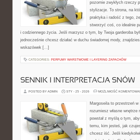
pozornie zwykłych rzeczy 
stylizacje. To strona, na któ
praktyka i radość z tego, 
stworzyć coś, co idealnie p
i codziennego życia. Jeśli marzysz o tym, by Twoja garderoba by
jednocześnie chcesz działać w duchu świadomej mody, znajdziesz
wskazówek […]
CATEGORIES:
PERFUMY WARSTWOWE I LAYERING ZAPACHÓW
SENNIK I INTERPRETACJA SNÓW
POSTED BY ADMIN
STY - 25 - 2026
MOŻLIWOŚĆ KOMENTOWA
Margoseila to przestrzeń w 
rozumiesz własne wnętrze n
powstał z myślą o tym, aby
temu, kim jesteś, jak czuje
chcesz iść. Jeśli kiedykolw