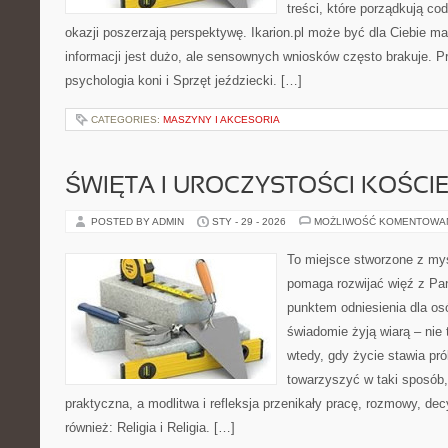
treści, które porządkują co
okazji poszerzają perspektywę. Ikarion.pl może być dla Ciebie m
informacji jest dużo, ale sensownych wniosków często brakuje. P
psychologia koni i Sprzęt jeździecki. […]
CATEGORIES:
MASZYNY I AKCESORIA
ŚWIĘTA I UROCZYSTOŚCI KOŚCI
POSTED BY ADMIN
STY - 29 - 2026
MOŻLIWOŚĆ KOMENTOWA
To miejsce stworzone z myś
pomaga rozwijać więź z Pan
punktem odniesienia dla osó
świadomie żyją wiarą – nie 
wtedy, gdy życie stawia prób
towarzyszyć w taki sposób
praktyczna, a modlitwa i refleksja przenikały pracę, rozmowy, dec
również: Religia i Religia. […]