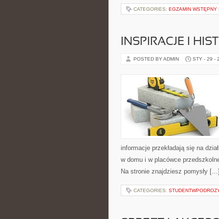
CATEGORIES:
EGZAMIN WSTĘPNY N
INSPIRACJE I HI
POSTED BY ADMIN
STY - 29 -
informacje przekładają się na dzia
w domu i w placówce przedszkolnej.
Na stronie znajdziesz pomysły […
CATEGORIES:
STUDENTWPODROZ