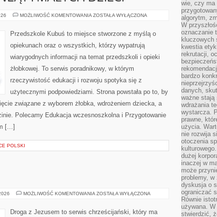
wie, czy ma 
przygotowan
ŻYWIENIE
026
MOŻLIWOŚĆ KOMENTOWANIA
ZOSTAŁA WYŁĄCZONA
algorytm, zm
NIEMOWLĄT
W przyszłośc
I
MAŁYCH
oznaczanie t
Przedszkole Kubuś to miejsce stworzone z myślą o
DZIECI
kluczowych s
opiekunach oraz o wszystkich, którzy wypatrują
kwestia ety
rekrutacji, 
wiarygodnych informacji na temat przedszkoli i opieki
bezpieczeńs
żłobkowej. To serwis poradnikowy, w którym
rekomendacj
bardzo konkr
rzeczywistość edukacji i rozwoju spotyka się z
nieprzejrzyś
danych, sku
użytecznymi podpowiedziami. Strona powstała po to, by
ważne stają 
pięcie związane z wyborem żłobka, wdrożeniem dziecka, a
wdrażania te
wystarcza. 
zinie. Polecamy Edukacja wczesnoszkolna i Przygotowanie
prawne, któr
um […]
użycia. Wart
nie rozwija 
otoczenia s
CE POLSKI
kulturowego
dużej korpor
inaczej w ma
może przyni
problemy, w 
dyskusja o s
ograniczać si
SIKHIZM
 2026
MOŻLIWOŚĆ KOMENTOWANIA
ZOSTAŁA WYŁĄCZONA
Równie istotn
używana. W ś
Droga z Jezusem to serwis chrześcijański, który ma
stwierdzić, 