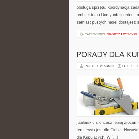
obsługa sprzętu, koordynacja zad
architektura i Domy inteligentne i
zamiast pustych haseł dostajesz
CATEGORIES:
SPORTY I DYSCYPL
PORADY DLA KU
POSTED BY ADMIN
LUT - 1 - 2
jubilerskich, chcesz lepiej zrozu
ten serwis jest dla Ciebie. Nowośc
dla Kupujących. W […]