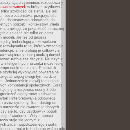
 zaczynają przypominać rozbudowany
zaawansowanych
w którym użytkownik
 tylko szybkości działania, ale też
i, bezpieczeństwa, przejrzystości
ości dostosowania odpowiedzi do
etnych potrzeb i kontekstów. Wielu
wraca uwagę, że przyszłość sztucznej
będzie zależeć nie tylko od coraz
 modeli, ale też od jakości
iędzy technologią a człowiekiem.
e rozwiązania to te, które wzmacniają
etencje, a nie próbują je całkowicie
karz wspierany dobrą analizą danych
ować trafniejsze decyzje. Nauczyciel
 z inteligentnych narzędzi może lepiej
empo nauki do ucznia. Pracownik
e szybciej wykonywać powtarzalne
święcać więcej uwagi tym bardziej
. Jednocześnie rozwój technologii
ch kompetencji społecznych. Coraz
taje się umiejętność oceny źródeł,
ograniczeń algorytmów, zadawania
ytań i interpretowania odpowiedzi
h przez systemy. Sam dostęp do
go narzędzia nie gwarantuje dobrych
iczy się to, czy użytkownik potrafi
 niego świadomie. W tym sensie
rowa staje się jednym z
zych zadań współczesnego świata.
eligencja może też odegrać ważną rolę