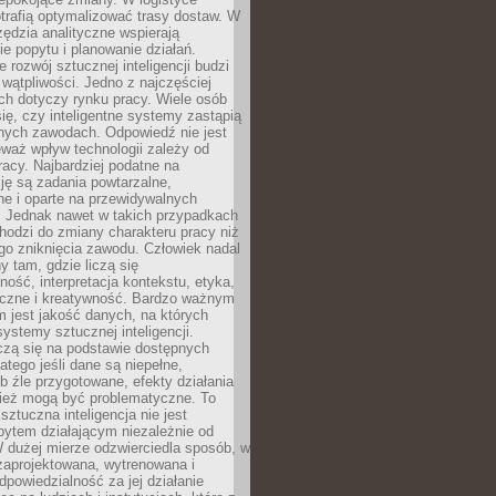
trafią optymalizować trasy dostaw. W
zędzia analityczne wspierają
e popytu i planowanie działań.
 rozwój sztucznej inteligencji budzi
i wątpliwości. Jedno z najczęściej
ch dotyczy rynku pracy. Wiele osób
ię, czy inteligentne systemy zastąpią
jnych zawodach. Odpowiedź nie jest
eważ wpływ technologii zależy od
racy. Najbardziej podatne na
ję są zadania powtarzalne,
e i oparte na przewidywalnych
. Jednak nawet w takich przypadkach
hodzi do zmiany charakteru pracy niż
go zniknięcia zawodu. Człowiek nadal
y tam, gdzie liczą się
ność, interpretacja kontekstu, etyka,
łeczne i kreatywność. Bardzo ważnym
 jest jakość danych, na których
systemy sztucznej inteligencji.
czą się na podstawie dostępnych
latego jeśli dane są niepełne,
ub źle przygotowane, efekty działania
ież mogą być problematyczne. To
sztuczna inteligencja nie jest
ytem działającym niezależnie od
 dużej mierze odzwierciedla sposób, w
 zaprojektowana, wytrenowana i
powiedzialność za jej działanie