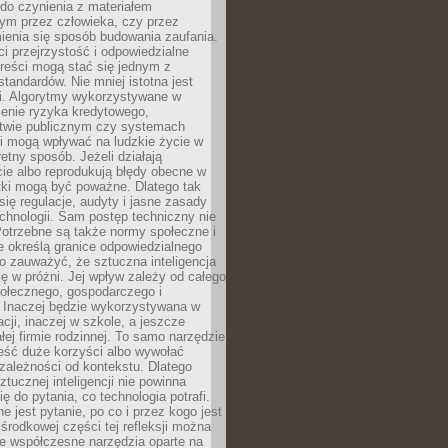
do czynienia z materiałem
ym przez człowieka, czy przez
ienia się sposób budowania zaufania.
i przejrzystość i odpowiedzialne
reści mogą stać się jednym z
tandardów. Nie mniej istotna jest
ki. Algorytmy wykorzystywane w
ocenie ryzyka kredytowego,
twie publicznym czy systemach
i mogą wpływać na ludzkie życie w
etny sposób. Jeżeli działają
cie albo reprodukują błędy obecne w
tki mogą być poważne. Dlatego tak
się regulacje, audyty i jasne zasady
chnologii. Sam postęp techniczny nie
Potrzebne są także normy społeczne i
e określą granice odpowiedzialnego
o zauważyć, że sztuczna inteligencja
się w próżni. Jej wpływ zależy od całego
połecznego, gospodarczego i
. Inaczej będzie wykorzystywana w
acji, inaczej w szkole, a jeszcze
łej firmie rodzinnej. To samo narzędzie
eść duże korzyści albo wywołać
zależności od kontekstu. Dlatego
ztucznej inteligencji nie powinna
ę do pytania, co technologia potrafi.
e jest pytanie, po co i przez kogo jest
rodkowej części tej refleksji można
że współczesne narzędzia oparte na