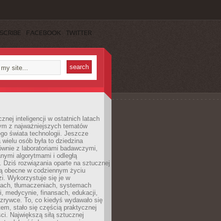
SCRIBE
FACEBOOK
TWITTER
znej inteligencji w ostatnich latach
nym z najważniejszych tematów
go świata technologii. Jeszcze
 wielu osób była to dziedzina
ównie z laboratoriami badawczymi,
nymi algorytmami i odległą
. Dziś rozwiązania oparte na sztucznej
 są obecne w codziennym życiu
zi. Wykorzystuje się je w
ach, tłumaczeniach, systemach
, medycynie, finansach, edukacji,
rozrywce. To, co kiedyś wydawało się
m, stało się częścią praktycznej
ci. Największą siłą sztucznej