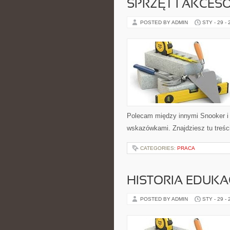
SPRZĘT I AKCES
POSTED BY ADMIN
STY - 29 -
Polecam między innymi Snooker i 
wskazówkami. Znajdziesz tu treści
CATEGORIES:
PRACA
HISTORIA EDUKA
POSTED BY ADMIN
STY - 29 -