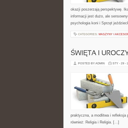
okazji poszerzają perspektywę. Ik
informacji jest dużo, ale sensown
psychologia koni i Sprzęt jeździec
CATEGORIES:
MASZYNY I AKCESO
ŚWIĘTA I UROCZ
POSTED BY ADMIN
STY - 29 -
praktyczna, a modlitwa i refleksja
również: Religia i Religia. […]