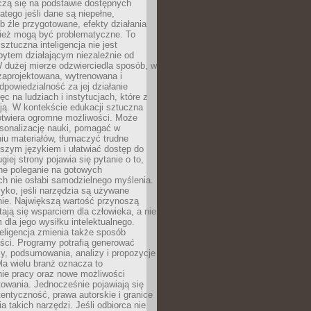
czą się na podstawie dostępnych
latego jeśli dane są niepełne,
ub źle przygotowane, efekty działania
ież mogą być problematyczne. To
sztuczna inteligencja nie jest
ytem działającym niezależnie od
 dużej mierze odzwierciedla sposób, w
 zaprojektowana, wytrenowana i
powiedzialność za jej działanie
c na ludziach i instytucjach, które z
ają. W kontekście edukacji sztuczna
 otwiera ogromne możliwości. Może
rsonalizację nauki, pomagać w
u materiałów, tłumaczyć trudne
tszym językiem i ułatwiać dostęp do
giej strony pojawia się pytanie o to,
ne poleganie na gotowych
h nie osłabi samodzielnego myślenia.
zyko, jeśli narzędzia są używane
nie. Największą wartość przynoszą
tają się wsparciem dla człowieka, a nie
dla jego wysiłku intelektualnego.
eligencja zmienia także sposób
eści. Programy potrafią generować
zy, podsumowania, analizy i propozycje
la wielu branż oznacza to
nie pracy oraz nowe możliwości
owania. Jednocześnie pojawiają się
tentyczność, prawa autorskie i granice
a takich narzędzi. Jeśli odbiorca nie