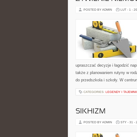
POSTED BY ADMIN
LUT - 1 - 2
upraszczać decyzje i łagodzić na
także z planowaniem rutyny w rod
do przedszkola i szkoły. W centr
CATEGORIES:
LEGENDY I TAJEMNI
SIKHIZM
POSTED BY ADMIN
STY - 31 -