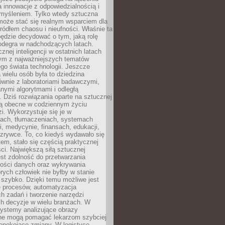
a innowacje z odpowiedzialnością i
myśleniem. Tylko wtedy sztuczna
 może stać się realnym wsparciem dla
 źródłem chaosu i nieufności. Właśnie ta
ędzie decydować o tym, jaką rolę
 odegra w nadchodzących latach.
znej inteligencji w ostatnich latach
nym z najważniejszych tematów
go świata technologii. Jeszcze
 wielu osób była to dziedzina
ównie z laboratoriami badawczymi,
nymi algorytmami i odległą
. Dziś rozwiązania oparte na sztucznej
 są obecne w codziennym życiu
zi. Wykorzystuje się je w
ach, tłumaczeniach, systemach
, medycynie, finansach, edukacji,
rozrywce. To, co kiedyś wydawało się
m, stało się częścią praktycznej
ci. Największą siłą sztucznej
jest zdolność do przetwarzania
lości danych oraz wykrywania
rych człowiek nie byłby w stanie
 szybko. Dzięki temu możliwe jest
e procesów, automatyzacja
h zadań i tworzenie narzędzi
ch decyzje w wielu branżach. W
ystemy analizujące obrazy
ne mogą pomagać lekarzom szybciej
epokojące zmiany. W logistyce