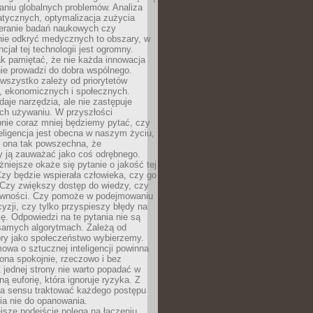
aniu globalnych problemów. Analiza
atycznych, optymalizacja zużycia
ieranie badań naukowych czy
nie odkryć medycznych to obszary, w
cjał tej technologii jest ogromny.
k pamiętać, że nie każda innowacja
ie prowadzi do dobra wspólnego.
wszystko zależy od priorytetów
h, ekonomicznych i społecznych.
daje narzędzia, ale nie zastępuje
ich używaniu. W przyszłości
nie coraz mniej będziemy pytać, czy
eligencja jest obecna w naszym życiu,
ę ona tak powszechna, że
y ją zauważać jako coś odrębnego.
niejsze okaże się pytanie o jakość tej
zy będzie wspierała człowieka, czy go
 Czy zwiększy dostęp do wiedzy, czy
równości. Czy pomoże w podejmowaniu
yzji, czy tylko przyspieszy błędy na
ę. Odpowiedzi na te pytania nie są
samych algorytmach. Zależą od
óry jako społeczeństwo wybierzemy.
owa o sztucznej inteligencji powinna
ona spokojnie, rzeczowo i bez
Z jednej strony nie warto popadać w
ną euforię, która ignoruje ryzyka. Z
ma sensu traktować każdego postępu
ia nie do opanowania.
jsze podejście polega na łączeniu