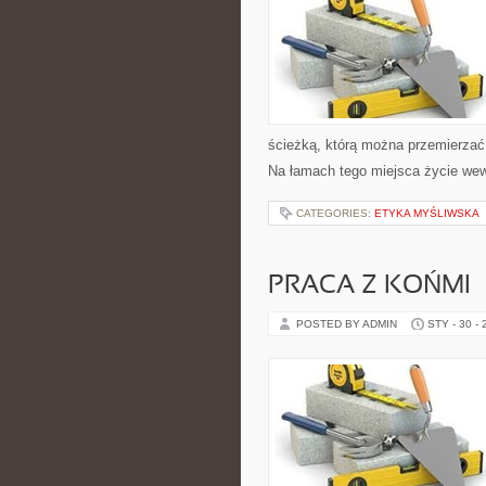
ścieżką, którą można przemierzać 
Na łamach tego miejsca życie we
CATEGORIES:
ETYKA MYŚLIWSKA
PRACA Z KOŃMI
POSTED BY ADMIN
STY - 30 -