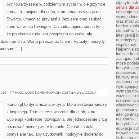
algorytmach
być towarzyszem w codziennym życiu i w pielgrzymce
serwis dla 
serca. To miejsce dla osób, które chcą przylgnąć do
oczekuje nie
wiarygodnośc
Stwórcy, umacniać przyjaźń z Jezusem oraz szukać
oraz możliw
bardzo konkr
sens w świetle Ewangelii. Cała idea opiera się na tym,
ekspertów z
że przekonanie nie jest przypisem do życia, ale
inteligencji 
mocniejszych
dzień po dniu. Warto przeczytać Islam i Rytuały i obrzędy.
współpracy m
wnętrzne […]
Najcenniejsz
ludzkie komp
zastąpić. Le
może podejm
korzystający
dopasować t
biurowy moż
zadania i po
wymagającym
wymaga nowy
PRACA
 2026
MOŻLIWOŚĆ KOMENTOWANIA
ZOSTAŁA WYŁĄCZONA
ważniejsza s
Z
KOŃMI
rozumienia 
Ikarion.pl to dynamiczna witryna, która zestawia wiedzę
właściwych p
generowanyc
z inspiracją. To miejsce stworzone dla osób, które
inteligentne
rezultatów. L
wybierają konkretne rozwiązania, ale jednocześnie chcą
korzystać z
poznawać nieoczywiste kierunki. Całość została
edukacja cyf
najważniejs
pomyślana tak, aby użytkownik intuicyjnie docierał do
Sztuczna int