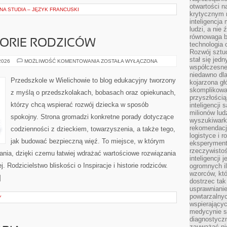
otwartości n
A STUDIA – JĘZYK FRANCUSKI
krytycznym 
inteligencja
ludzi, a nie
równowaga b
STORIE RODZICÓW
technologia
Rozwój sztuc
stał się jed
INSPIRACJE
 2026
MOŻLIWOŚĆ KOMENTOWANIA
ZOSTAŁA WYŁĄCZONA
I
współczesne
HISTORIE
niedawno dla
RODZICÓW
Przedszkole w Wielichowie to blog edukacyjny tworzony
kojarzona gł
skomplikowa
z myślą o przedszkolakach, bobasach oraz opiekunach,
przyszłością
którzy chcą wspierać rozwój dziecka w sposób
inteligencji
milionów lud
spokojny. Strona gromadzi konkretne porady dotyczące
wyszukiwark
rekomendacji
codzienności z dzieckiem, towarzyszenia, a także tego,
logistyce i 
jak budować bezpieczną więź. To miejsce, w którym
eksperymente
rzeczywistoś
łania, dzięki czemu łatwiej wdrażać wartościowe rozwiązania
inteligencji 
 Rodzicielstwo bliskości o Inspiracje i historie rodziców.
ogromnych i
wzorców, któ
]
dostrzec tak
usprawniani
powtarzalnyc
Y
wspierający
medycynie s
diagnostycz
zauważać ni