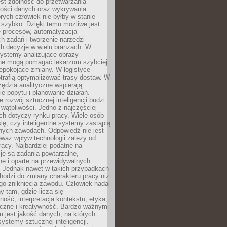
jest zdolność do przetwarzania
lości danych oraz wykrywania
rych człowiek nie byłby w stanie
 szybko. Dzięki temu możliwe jest
e procesów, automatyzacja
h zadań i tworzenie narzędzi
ch decyzje w wielu branżach. W
ystemy analizujące obrazy
ne mogą pomagać lekarzom szybciej
epokojące zmiany. W logistyce
trafią optymalizować trasy dostaw. W
zędzia analityczne wspierają
e popytu i planowanie działań.
 rozwój sztucznej inteligencji budzi
i wątpliwości. Jedno z najczęściej
ch dotyczy rynku pracy. Wiele osób
ię, czy inteligentne systemy zastąpią
jnych zawodach. Odpowiedź nie jest
eważ wpływ technologii zależy od
racy. Najbardziej podatne na
ję są zadania powtarzalne,
e i oparte na przewidywalnych
. Jednak nawet w takich przypadkach
hodzi do zmiany charakteru pracy niż
go zniknięcia zawodu. Człowiek nadal
y tam, gdzie liczą się
ność, interpretacja kontekstu, etyka,
łeczne i kreatywność. Bardzo ważnym
 jest jakość danych, na których
systemy sztucznej inteligencji.