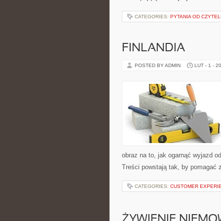
CATEGORIES:
PYTANIA OD CZYTE
FINLANDIA
POSTED BY ADMIN
LUT - 1 - 2
obraz na to, jak ogarnąć wyjazd o
Treści powstają tak, by pomagać 
CATEGORIES:
CUSTOMER EXPERI
ŻYWIENIE NIEMO