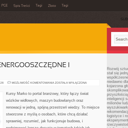
PGE
Tagi
Tagi
Spis Treści
Złoto
SUB
NERGOOSZCZĘDNE I
Rozwój sztuc
stał się jed
współczesne
niedawno dla
BUDOWNICTWO
026
MOŻLIWOŚĆ KOMENTOWANIA
ZOSTAŁA WYŁĄCZONA
kojarzona gł
ENERGOOSZCZĘDNE
I
skomplikowa
PASYWNE
Kursy Marko to portal branżowy, który łączy świat
przyszłością
inteligencji
wózków widłowych, maszyn budowlanych oraz
milionów lud
renowacji w jedną, spójną przestrzeń wiedzy. To miejsce
wyszukiwark
rekomendacji
stworzone z myślą o osobach, które chcą działać
logistyce i 
eksperymente
sprawniej, rozumieć, jak funkcjonuje budowa, i
rzeczywistoś
podejmować lepsze decyzje w tematach takich jak