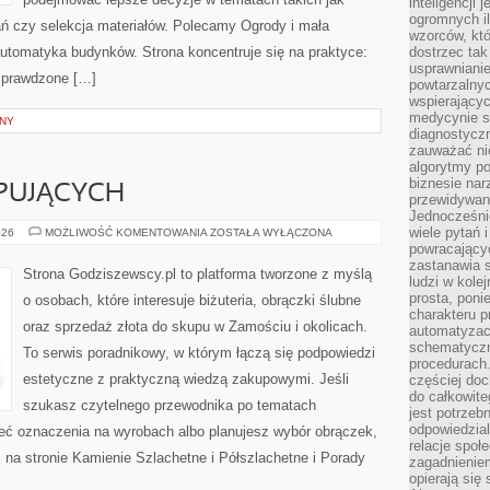
inteligencji 
ogromnych i
ań czy selekcja materiałów. Polecamy Ogrody i mała
wzorców, któ
 automatyka budynków. Strona koncentruje się na praktyce:
dostrzec tak
usprawniani
 sprawdzone […]
powtarzalnyc
wspierający
medycynie s
INY
diagnostycz
zauważać ni
algorytmy po
biznesie nar
PUJĄCYCH
przewidywani
Jednocześnie
wiele pytań 
PORADY
026
MOŻLIWOŚĆ KOMENTOWANIA
ZOSTAŁA WYŁĄCZONA
DLA
powracający
KUPUJĄCYCH
zastanawia s
Strona Godziszewscy.pl to platforma tworzone z myślą
ludzi w kole
prosta, poni
o osobach, które interesuje biżuteria, obrączki ślubne
charakteru p
oraz sprzedaż złota do skupu w Zamościu i okolicach.
automatyzac
schematyczn
To serwis poradnikowy, w którym łączą się podpowiedzi
procedurach
estetyczne z praktyczną wiedzą zakupowymi. Jeśli
częściej doc
do całkowite
szukasz czytelnego przewodnika po tematach
jest potrzebn
odpowiedzial
mieć oznaczenia na wyrobach albo planujesz wybór obrączek,
relacje spo
i na stronie Kamienie Szlachetne i Półszlachetne i Porady
zagadnieniem
opierają się 