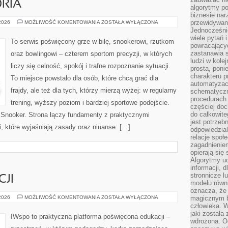
ORIA
algorytmy po
biznesie nar
SPRZĘT
przewidywani
 2026
MOŻLIWOŚĆ KOMENTOWANIA
ZOSTAŁA WYŁĄCZONA
I
Jednocześnie
AKCESORIA
wiele pytań 
To serwis poświęcony grze w bilę, snookerowi, rzutkom
powracający
zastanawia s
oraz bowlingowi – czterem sportom precyzji, w których
ludzi w kole
liczy się celność, spokój i trafne rozpoznanie sytuacji.
prosta, poni
charakteru p
To miejsce powstało dla osób, które chcą grać dla
automatyzac
frajdy, ale też dla tych, którzy mierzą wyżej: w regularny
schematyczn
procedurach
trening, wyższy poziom i bardziej sportowe podejście.
częściej doc
do całkowite
Snooker. Strona łączy fundamenty z praktycznymi
jest potrzebn
, które wyjaśniają zasady oraz niuanse: […]
odpowiedzial
relacje spo
zagadnieniem
opierają się 
Algorytmy u
informacji, d
stronnicze l
CJI
modelu równ
oznacza, że 
HISTORIA
 2026
MOŻLIWOŚĆ KOMENTOWANIA
ZOSTAŁA WYŁĄCZONA
magicznym b
EDUKACJI
człowieka. W
jaki została
IWspo to praktyczna platforma poświęcona edukacji –
wdrożona. Od