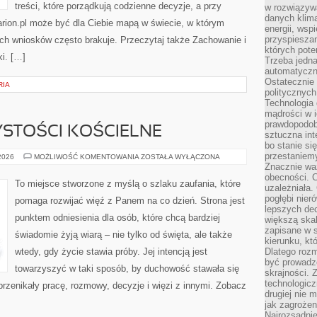
treści, które porządkują codzienne decyzje, a przy
w rozwiązyw
danych klim
arion.pl może być dla Ciebie mapą w świecie, w którym
energii, wsp
przyspiesza
ych wniosków często brakuje. Przeczytaj także Zachowanie i
których poten
ki. […]
Trzeba jedna
automatyczn
Ostatecznie 
RIA
politycznyc
Technologia 
mądrości w 
prawdopodob
YSTOŚCI KOŚCIELNE
sztuczna int
bo stanie si
przestaniem
ŚWIĘTA
 2026
MOŻLIWOŚĆ KOMENTOWANIA
ZOSTAŁA WYŁĄCZONA
I
Znacznie waż
UROCZYSTOŚCI
obecności. C
KOŚCIELNE
To miejsce stworzone z myślą o szlaku zaufania, które
uzależniała.
pogłębi nie
pomaga rozwijać więź z Panem na co dzień. Strona jest
lepszych dec
punktem odniesienia dla osób, które chcą bardziej
większą skal
zapisane w 
świadomie żyją wiarą – nie tylko od święta, ale także
kierunku, kt
wtedy, gdy życie stawia próby. Jej intencją jest
Dlatego rozm
być prowadz
towarzyszyć w taki sposób, by duchowość stawała się
skrajności. 
technologicz
 przenikały pracę, rozmowy, decyzje i więzi z innymi. Zobacz
drugiej nie 
jak zagrożen
Najrozsądnie