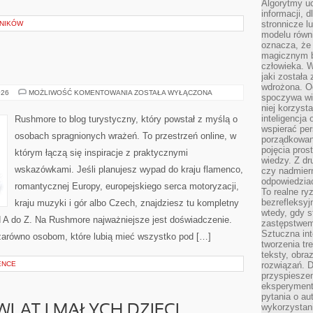
Algorytmy u
informacji, d
stronnicze l
LNIKÓW
modelu równ
oznacza, że 
magicznym b
człowieka. W
jaki została
wdrożona. Od
FINLANDIA
026
MOŻLIWOŚĆ KOMENTOWANIA
ZOSTAŁA WYŁĄCZONA
spoczywa wię
niej korzyst
inteligencja
Rushmore to blog turystyczny, który powstał z myślą o
wspierać pe
osobach spragnionych wrażeń. To przestrzeń online, w
porządkowani
pojęcia pros
którym łączą się inspiracje z praktycznymi
wiedzy. Z dru
wskazówkami. Jeśli planujesz wypad do kraju flamenco,
czy nadmier
odpowiedziac
romantycznej Europy, europejskiego serca motoryzacji,
To realne ry
bezrefleksyj
kraju muzyki i gór albo Czech, znajdziesz tu kompletny
wtedy, gdy s
d A do Z. Na Rushmore najważniejsze jest doświadczenie.
zastępstwem 
Sztuczna int
zarówno osobom, które lubią mieć wszystko pod […]
tworzenia tr
teksty, obra
ENCE
rozwiązań. D
przyspiesze
eksperyment
pytania o au
wykorzystani
WLĄT I MAŁYCH DZIECI