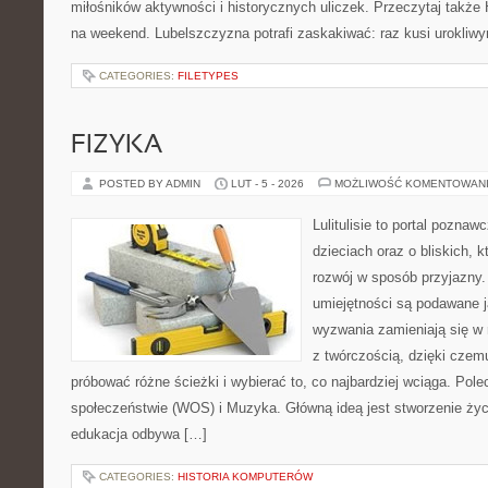
miłośników aktywności i historycznych uliczek. Przeczytaj także Hi
na weekend. Lubelszczyzna potrafi zaskakiwać: raz kusi urokliw
CATEGORIES:
FILETYPES
FIZYKA
POSTED BY ADMIN
LUT - 5 - 2026
MOŻLIWOŚĆ KOMENTOWAN
Lulitulisie to portal pozna
dzieciach oraz o bliskich, 
rozwój w sposób przyjazny.
umiejętności są podawane j
wyzwania zamieniają się w 
z twórczością, dzięki cze
próbować różne ścieżki i wybierać to, co najbardziej wciąga. Po
społeczeństwie (WOS) i Muzyka. Główną ideą jest stworzenie życzl
edukacja odbywa […]
CATEGORIES:
HISTORIA KOMPUTERÓW