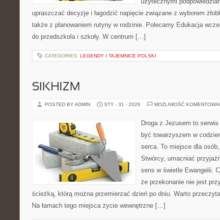
użytecznymi podpowiedziami
upraszczać decyzje i łagodzić napięcie związane z wyborem żłob
także z planowaniem rutyny w rodzinie. Polecamy Edukacja wcze
do przedszkola i szkoły. W centrum […]
CATEGORIES:
LEGENDY I TAJEMNICE POLSKI
SIKHIZM
POSTED BY ADMIN
STY - 31 - 2026
MOŻLIWOŚĆ KOMENTOWA
Droga z Jezusem to serwis 
być towarzyszem w codzien
serca. To miejsce dla osób,
Stwórcy, umacniać przyjaź
sens w świetle Ewangelii. C
że przekonanie nie jest prz
ścieżką, którą można przemierzać dzień po dniu. Warto przeczytać
Na łamach tego miejsca życie wewnętrzne […]