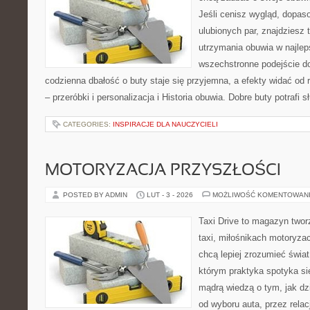
Jeśli cenisz wygląd, dopas
ulubionych par, znajdziesz
utrzymania obuwia w najlep
wszechstronne podejście do
codzienna dbałość o buty staje się przyjemna, a efekty widać od 
– przeróbki i personalizacja i Historia obuwia. Dobre buty potrafi s
CATEGORIES:
INSPIRACJE DLA NAUCZYCIELI
MOTORYZACJA PRZYSZŁOŚCI
POSTED BY ADMIN
LUT - 3 - 2026
MOŻLIWOŚĆ KOMENTOWAN
Taxi Drive to magazyn two
taxi, miłośnikach motoryzac
chcą lepiej zrozumieć świa
którym praktyka spotyka si
mądrą wiedzą o tym, jak d
od wyboru auta, przez rela