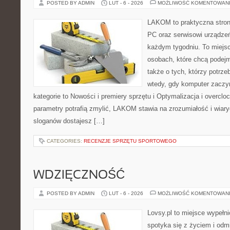
POSTED BY ADMIN
LUT - 6 - 2026
MOŻLIWOŚĆ KOMENTOWAN
LAKOM to praktyczna stro
PC oraz serwisowi urządzeń
każdym tygodniu. To miejs
osobach, które chcą podejm
także o tych, którzy potrz
wtedy, gdy komputer zaczy
kategorie to Nowości i premiery sprzętu i Optymalizacja i overclo
parametry potrafią zmylić, LAKOM stawia na zrozumiałość i wiar
sloganów dostajesz […]
CATEGORIES:
RECENZJE SPRZĘTU SPORTOWEGO
WDZIĘCZNOŚĆ
POSTED BY ADMIN
LUT - 6 - 2026
MOŻLIWOŚĆ KOMENTOWAN
Lovsy.pl to miejsce wypełn
spotyka się z życiem i od