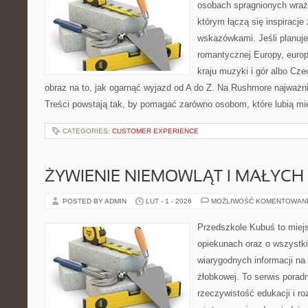
osobach spragnionych wraże
którym łączą się inspiracje
wskazówkami. Jeśli planuje
romantycznej Europy, europ
kraju muzyki i gór albo Cze
obraz na to, jak ogarnąć wyjazd od A do Z. Na Rushmore najważni
Treści powstają tak, by pomagać zarówno osobom, które lubią m
CATEGORIES:
CUSTOMER EXPERIENCE
ŻYWIENIE NIEMOWLĄT I MAŁYCH 
POSTED BY ADMIN
LUT - 1 - 2026
MOŻLIWOŚĆ KOMENTOWAN
Przedszkole Kubuś to miej
opiekunach oraz o wszystki
wiarygodnych informacji na 
żłobkowej. To serwis porad
rzeczywistość edukacji i ro