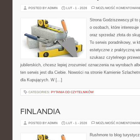
POSTED BY ADMIN
LUT - 1 - 2026
MOŻLIWOŚĆ KOMENTOWAN
Strona Godziszewscy.pl to 
o osobach, które interesuje 
oraz sprzedaż złota do sku
To serwis poradnikowy, w k
estetyczne z praktyczną w
szukasz czytelnego przewo
jubilerskich, chcesz lepiej zrozumieć oznaczenia na wyrobach al
ten serwis jest dla Ciebie. Nowości na stronie Kamienie Szlachetn
dla Kupujących. W […]
CATEGORIES:
PYTANIA OD CZYTELNIKÓW
FINLANDIA
POSTED BY ADMIN
LUT - 1 - 2026
MOŻLIWOŚĆ KOMENTOWAN
Rushmore to blog turystycz