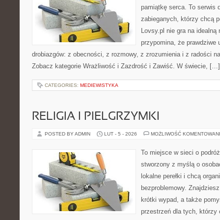
pamiątkę serca. To serwis d
zabieganych, którzy chcą p
Lovsy.pl nie gra na idealną
przypomina, że prawdziwe 
drobiazgów: z obecności, z rozmowy, z zrozumienia i z radości n
Zobacz kategorie Wrażliwość i Zazdrość i Zawiść. W świecie, […]
CATEGORIES:
MEDIEWISTYKA
RELIGIA I PIELGRZYMKI
POSTED BY ADMIN
LUT - 5 - 2026
MOŻLIWOŚĆ KOMENTOWAN
To miejsce w sieci o podró
stworzony z myślą o osobac
lokalne perełki i chcą org
bezproblemowy. Znajdziesz t
krótki wypad, a także pomy
przestrzeń dla tych, którzy 