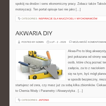
spokój na drodze i sens ekonomiczny pracy. Zobacz także Taksó
motoryzacji. Ten portal opisuje taxi nie jako […]
CATEGORIES:
INSPIRACJE DLA NAUCZYCIELI I WYCHOWAWCÓW
AKWARIA DIY
POSTED BY ADMIN
LUT - 2 - 2026
MOŻLIWOŚĆ KOMENTOWAN
Akwa-Pro to blog akwaryst
jest pokazana od strony war
osób, które chcą poznać te
zadęcia, za to z naciskiem 
się na tym, byś mógł plano
w sposób bezpieczny, nieza
startujesz od zera, czy masz już za sobą kilka zbiorników. Cieka
to Chemia Wody i Parametry i Akwarystyka . […]
CATEGORIES:
JAPONIA