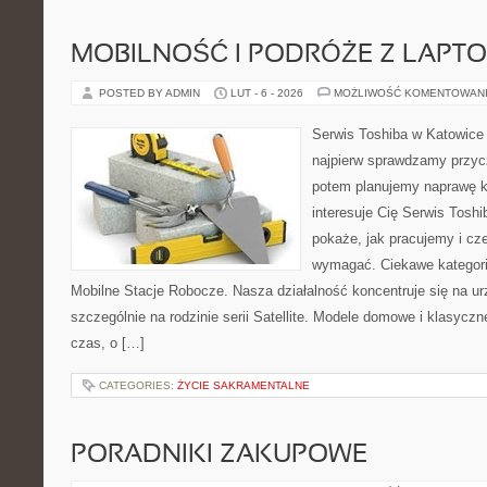
MOBILNOŚĆ I PODRÓŻE Z LAPT
POSTED BY ADMIN
LUT - 6 - 2026
MOŻLIWOŚĆ KOMENTOWAN
Serwis Toshiba w Katowice 
najpierw sprawdzamy przyc
potem planujemy naprawę kr
interesuje Cię Serwis Toshi
pokaże, jak pracujemy i cz
wymagać. Ciekawe kategori
Mobilne Stacje Robocze. Nasza działalność koncentruje się na u
szczególnie na rodzinie serii Satellite. Modele domowe i klasyczne
czas, o […]
CATEGORIES:
ŻYCIE SAKRAMENTALNE
PORADNIKI ZAKUPOWE