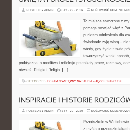
ŚWIĘTA I UROCZYSTOŚCI KOŚCI
POSTED BY ADMIN
STY - 29 - 2026
MOŻLIWOŚĆ KOMENTOWA
To miejsce stworzone z myś
pomaga rozwijać więź z Pan
punktem odniesienia dla osó
świadomie żyją wiarą – nie 
wtedy, gdy życie stawia prób
towarzyszyć w taki sposób
praktyczna, a modlitwa i refleksja przenikały pracę, rozmowy, dec
również: Religia i Religia. […]
CATEGORIES:
EGZAMIN WSTĘPNY NA STUDIA – JĘZYK FRANCUSKI
INSPIRACJE I HISTORIE RODZICÓ
POSTED BY ADMIN
STY - 29 - 2026
MOŻLIWOŚĆ KOMENTOWA
Przedszkole w Wielichowie 
z myślą o przedszkolakach