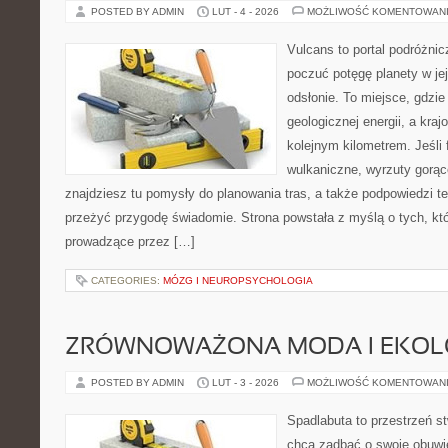
POSTED BY ADMIN
LUT - 4 - 2026
MOŻLIWOŚĆ KOMENTOWAN
Vulcans to portal podróżnic
poczuć potęgę planety w jej
odsłonie. To miejsce, gdzie 
geologicznej energii, a kra
kolejnym kilometrem. Jeśli 
wulkaniczne, wyrzuty gorąc
znajdziesz tu pomysły do planowania tras, a także podpowiedzi t
przeżyć przygodę świadomie. Strona powstała z myślą o tych, któ
prowadzące przez […]
CATEGORIES:
MÓZG I NEUROPSYCHOLOGIA
ZRÓWNOWAŻONA MODA I EKOLO
POSTED BY ADMIN
LUT - 3 - 2026
MOŻLIWOŚĆ KOMENTOWAN
Spadlabuta to przestrzeń st
chcą zadbać o swoje obuwi