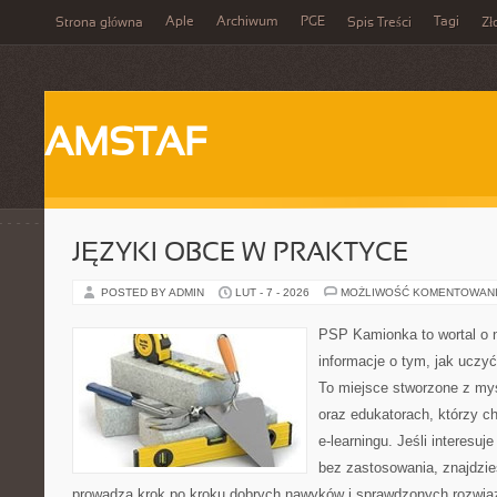
Aple
Archiwum
PGE
Tagi
Strona główna
Spis Treści
Zł
AMSTAF
JĘZYKI OBCE W PRAKTYCE
POSTED BY ADMIN
LUT - 7 - 2026
MOŻLIWOŚĆ KOMENTOWAN
PSP Kamionka to wortal o n
informacje o tym, jak uczyć
To miejsce stworzone z my
oraz edukatorach, którzy 
e-learningu. Jeśli interesuje
bez zastosowania, znajdzies
prowadzą krok po kroku dobrych nawyków i sprawdzonych rozwiąz