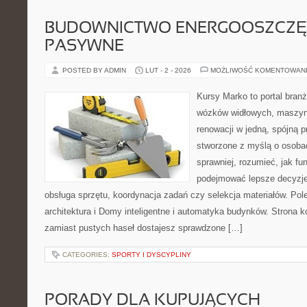
BUDOWNICTWO ENERGOOSZCZĘ
PASYWNE
POSTED BY ADMIN
LUT - 2 - 2026
MOŻLIWOŚĆ KOMENTOWAN
Kursy Marko to portal branż
wózków widłowych, maszyn
renowacji w jedną, spójną p
stworzone z myślą o osobac
sprawniej, rozumieć, jak fu
podejmować lepsze decyzje
obsługa sprzętu, koordynacja zadań czy selekcja materiałów. Po
architektura i Domy inteligentne i automatyka budynków. Strona k
zamiast pustych haseł dostajesz sprawdzone […]
CATEGORIES:
SPORTY I DYSCYPLINY
PORADY DLA KUPUJĄCYCH