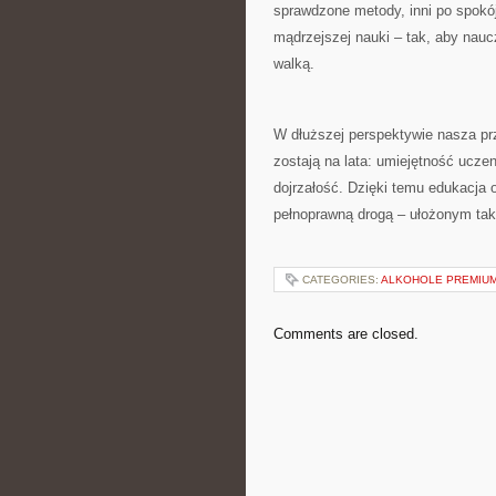
sprawdzone metody, inni po spokój
mądrzejszej nauki – tak, aby nauc
walką.
W dłuższej perspektywie nasza pr
zostają na lata: umiejętność ucze
dojrzałość. Dzięki temu edukacja on
pełnoprawną drogą – ułożonym tak,
CATEGORIES:
ALKOHOLE PREMIU
Comments are closed.