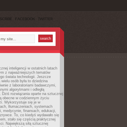
SCRIBE
FACEBOOK
TWITTER
znej inteligencji w ostatnich latach
nym z najważniejszych tematów
go świata technologii. Jeszcze
 wielu osób była to dziedzina
ównie z laboratoriami badawczymi,
nymi algorytmami i odległą
. Dziś rozwiązania oparte na sztucznej
 są obecne w codziennym życiu
zi. Wykorzystuje się je w
ach, tłumaczeniach, systemach
, medycynie, finansach, edukacji,
rozrywce. To, co kiedyś wydawało się
m, stało się częścią praktycznej
ci. Największą siłą sztucznej