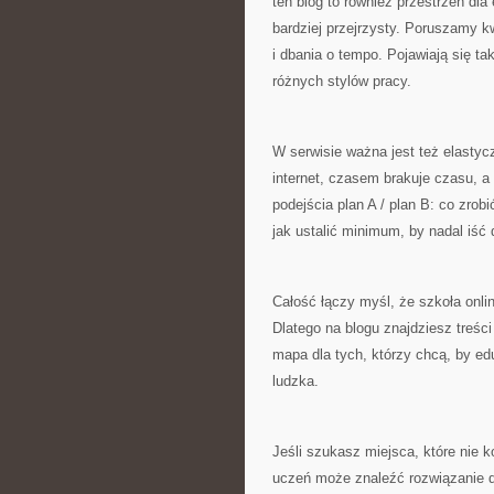
ten blog to również przestrzeń dl
bardziej przejrzysty. Poruszamy k
i dbania o tempo. Pojawiają się t
różnych stylów pracy.
W serwisie ważna jest też elasty
internet, czasem brakuje czasu, 
podejścia plan A / plan B: co zrobi
jak ustalić minimum, by nadal iść 
Całość łączy myśl, że szkoła onli
Dlatego na blogu znajdziesz treści
mapa dla tych, którzy chcą, by ed
ludzka.
Jeśli szukasz miejsca, które nie 
uczeń może znaleźć rozwiązanie d