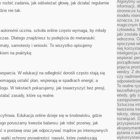
Algorytmy u
 rozbić zadania, jak odświeżać głowę, jak działać regularnie
informacji, d
dzie nie tak.
stronnicze l
modelu równ
oznacza, że 
magicznym b
człowieka. W
 autonomii ucznia. szkoła online często wymaga, by młody
jaki została
 czas. Dlatego znajdziesz tu podejścia do metanauki:
wdrożona. Od
spoczywa wię
ematy, samotesty i wnioski. To wszystko opisujemy
niej korzyst
skiem na praktykę.
inteligencja
wspierać pe
porządkowani
pojęcia pros
wiedzy. Z dru
parcia. W edukacji na odległość dorośli często stają się
czy nadmier
omagają ustalić plan, wspierają w spadkach energii, a
odpowiedziac
To realne ry
logu. W tekstach pokazujemy, jak towarzyszyć bez presji,
bezrefleksyj
wtedy, gdy s
stalać zasady, które są realne.
zastępstwem 
Sztuczna int
tworzenia tr
teksty, obra
yfrowa. Edukacja online dzieje się w środowisku, gdzie
rozwiązań. D
go poruszamy kwestie balansu: jak robić przerwy, jak
przyspiesze
eksperyment
ać o postawę oraz jak odpoczywać mądrze po intensywnych
pytania o au
wykorzystani
ę wątki ochrony prywatności: nawyki, które zwiększają