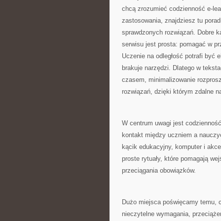
chcą zrozumieć codzienność e-learn
zastosowania, znajdziesz tu porad
sprawdzonych rozwiązań. Dobre ka
serwisu jest prosta: pomagać w pr
Uczenie na odległość potrafi być 
brakuje narzędzi. Dlatego w tekst
czasem, minimalizowanie rozprosz
rozwiązań, dzięki którym zdalne n
W centrum uwagi jest codzienność
kontakt między uczniem a nauczyc
kącik edukacyjny, komputer i akc
proste rytuały, które pomagają wej
przeciągania obowiązków.
Dużo miejsca poświęcamy temu, co 
nieczytelne wymagania, przeciążen