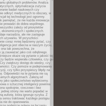
aniu globalnych problemów. Analiza
atycznych, optymalizacja zużycia
ieranie badań naukowych czy
nie odkryć medycznych to obszary, w
cjał tej technologii jest ogromny.
k pamiętać, że nie każda innowacja
ie prowadzi do dobra wspólnego.
wszystko zależy od priorytetów
h, ekonomicznych i społecznych.
daje narzędzia, ale nie zastępuje
ich używaniu. W przyszłości
nie coraz mniej będziemy pytać, czy
eligencja jest obecna w naszym życiu,
ę ona tak powszechna, że
y ją zauważać jako coś odrębnego.
niejsze okaże się pytanie o jakość tej
zy będzie wspierała człowieka, czy go
 Czy zwiększy dostęp do wiedzy, czy
równości. Czy pomoże w podejmowaniu
yzji, czy tylko przyspieszy błędy na
ę. Odpowiedzi na te pytania nie są
samych algorytmach. Zależą od
óry jako społeczeństwo wybierzemy.
owa o sztucznej inteligencji powinna
ona spokojnie, rzeczowo i bez
Z jednej strony nie warto popadać w
ną euforię, która ignoruje ryzyka. Z
ma sensu traktować każdego postępu
ia nie do opanowania.
jsze podejście polega na łączeniu