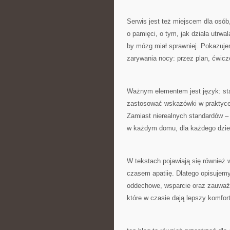
Serwis jest też miejscem dla osób
o pamięci, o tym, jak działa utrwa
by mózg miał sprawniej. Pokazuje
zarywania nocy: przez plan, ćwicz
Ważnym elementem jest język: st
zastosować wskazówki w praktyce.
Zamiast nierealnych standardów –
w każdym domu, dla każdego dziec
W tekstach pojawiają się również 
czasem apatiię. Dlatego opisujemy
oddechowe, wsparcie oraz zauważa
które w czasie dają lepszy komfort