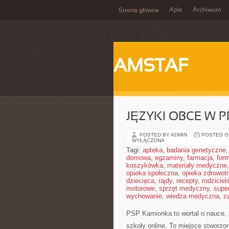
Aple
Archiwum
Strona główna
AMSTAF
JĘZYKI OBCE W 
POSTED BY ADMIN
POSTED ON
WYŁĄCZONA
Tagi:
apteka
,
badania genetyczne
domowa
,
egzaminy
,
farmacja
,
form
koszykówka
,
materiały medyczne
opieka społeczna
,
opieka zdrowot
dziecięca
,
rajdy
,
recepty
,
rodziciel
motorowe
,
sprzęt medyczny
,
supe
wychowanie
,
wiedza medyczna
,
z
PSP Kamionka to wortal o nauce, k
szkoły online. To miejsce stworzo