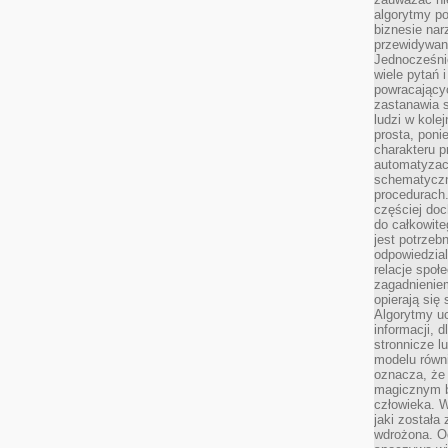
algorytmy po
biznesie nar
przewidywani
Jednocześnie
wiele pytań 
powracający
zastanawia s
ludzi w kole
prosta, poni
charakteru p
automatyzac
schematyczn
procedurach
częściej doc
do całkowite
jest potrzebn
odpowiedzial
relacje spo
zagadnieniem
opierają się 
Algorytmy u
informacji, d
stronnicze l
modelu równ
oznacza, że 
magicznym b
człowieka. W
jaki została
wdrożona. Od