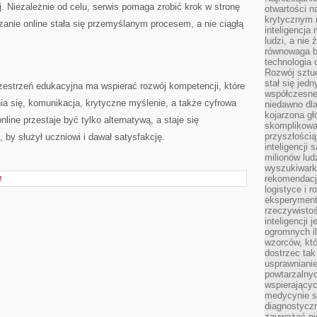
. Niezależnie od celu, serwis pomaga zrobić krok w stronę
otwartości n
krytycznym 
zanie online stała się przemyślanym procesem, a nie ciągłą
inteligencja
ludzi, a nie
równowaga b
technologia
Rozwój sztuc
stał się jed
zestrzeń edukacyjna ma wspierać rozwój kompetencji, które
współczesne
nia się, komunikacja, krytyczne myślenie, a także cyfrowa
niedawno dla
kojarzona gł
line przestaje być tylko alternatywą, a staje się
skomplikowa
przyszłością
 by służył uczniowi i dawał satysfakcję.
inteligencji
milionów lud
wyszukiwark
rekomendacji
M
logistyce i 
eksperymente
rzeczywistoś
inteligencji 
ogromnych i
wzorców, któ
dostrzec tak
usprawniani
powtarzalnyc
wspierający
medycynie s
diagnostycz
zauważać ni