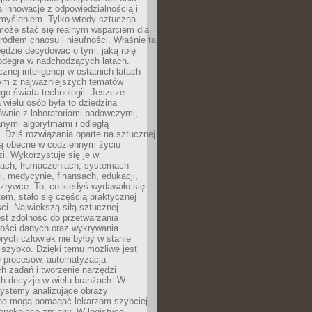
a innowacje z odpowiedzialnością i
myśleniem. Tylko wtedy sztuczna
 może stać się realnym wsparciem dla
 źródłem chaosu i nieufności. Właśnie ta
ędzie decydować o tym, jaką rolę
 odegra w nadchodzących latach.
znej inteligencji w ostatnich latach
nym z najważniejszych tematów
go świata technologii. Jeszcze
 wielu osób była to dziedzina
ównie z laboratoriami badawczymi,
nymi algorytmami i odległą
. Dziś rozwiązania oparte na sztucznej
 są obecne w codziennym życiu
zi. Wykorzystuje się je w
ach, tłumaczeniach, systemach
, medycynie, finansach, edukacji,
rozrywce. To, co kiedyś wydawało się
m, stało się częścią praktycznej
ci. Największą siłą sztucznej
jest zdolność do przetwarzania
lości danych oraz wykrywania
rych człowiek nie byłby w stanie
 szybko. Dzięki temu możliwe jest
e procesów, automatyzacja
h zadań i tworzenie narzędzi
ch decyzje w wielu branżach. W
ystemy analizujące obrazy
ne mogą pomagać lekarzom szybciej
epokojące zmiany. W logistyce