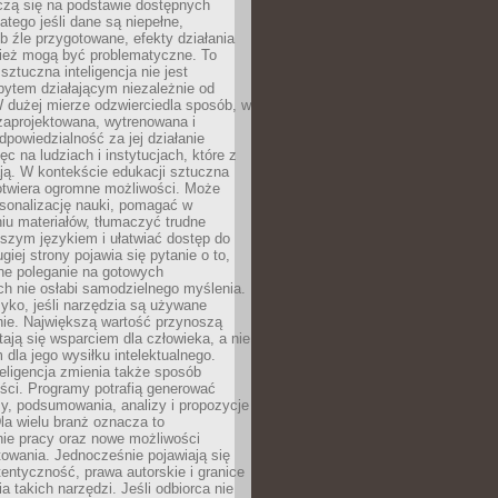
czą się na podstawie dostępnych
latego jeśli dane są niepełne,
ub źle przygotowane, efekty działania
ież mogą być problematyczne. To
sztuczna inteligencja nie jest
ytem działającym niezależnie od
 dużej mierze odzwierciedla sposób, w
 zaprojektowana, wytrenowana i
powiedzialność za jej działanie
c na ludziach i instytucjach, które z
ają. W kontekście edukacji sztuczna
 otwiera ogromne możliwości. Może
rsonalizację nauki, pomagać w
u materiałów, tłumaczyć trudne
tszym językiem i ułatwiać dostęp do
giej strony pojawia się pytanie o to,
ne poleganie na gotowych
h nie osłabi samodzielnego myślenia.
zyko, jeśli narzędzia są używane
nie. Największą wartość przynoszą
tają się wsparciem dla człowieka, a nie
dla jego wysiłku intelektualnego.
eligencja zmienia także sposób
eści. Programy potrafią generować
zy, podsumowania, analizy i propozycje
la wielu branż oznacza to
nie pracy oraz nowe możliwości
owania. Jednocześnie pojawiają się
tentyczność, prawa autorskie i granice
a takich narzędzi. Jeśli odbiorca nie