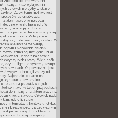
jest zdolność do przetwarzania
lości danych oraz wykrywania
rych człowiek nie byłby w stanie
 szybko. Dzięki temu możliwe jest
e procesów, automatyzacja
h zadań i tworzenie narzędzi
ch decyzje w wielu branżach. W
ystemy analizujące obrazy
ne mogą pomagać lekarzom szybciej
epokojące zmiany. W logistyce
trafią optymalizować trasy dostaw. W
zędzia analityczne wspierają
e popytu i planowanie działań.
 rozwój sztucznej inteligencji budzi
i wątpliwości. Jedno z najczęściej
ch dotyczy rynku pracy. Wiele osób
ię, czy inteligentne systemy zastąpią
jnych zawodach. Odpowiedź nie jest
eważ wpływ technologii zależy od
racy. Najbardziej podatne na
ję są zadania powtarzalne,
e i oparte na przewidywalnych
. Jednak nawet w takich przypadkach
hodzi do zmiany charakteru pracy niż
go zniknięcia zawodu. Człowiek nadal
y tam, gdzie liczą się
ność, interpretacja kontekstu, etyka,
łeczne i kreatywność. Bardzo ważnym
 jest jakość danych, na których
systemy sztucznej inteligencji.