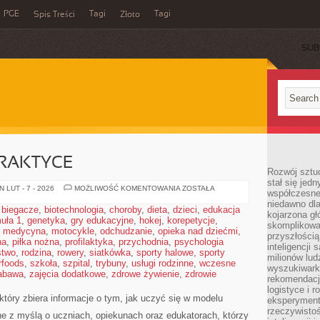
PGE
Tagi
Tagi
Spis Treści
Złoto
SUB
PRAKTYCE
Rozwój sztuc
stał się jed
JĘZYKI
 LUT - 7 - 2026
MOŻLIWOŚĆ KOMENTOWANIA
ZOSTAŁA
współczesne
OBCE
niedawno dla
W
,
biegacze
,
biotechnologia
,
choroby
,
dieta
,
dzieci
,
edukacja
PRAKTYCE
kojarzona gł
uła 1
,
genetyka
,
gry edukacyjne
,
hokej
,
korepetycje
,
skomplikowa
,
medycyna
,
motocykle
,
odchudzanie
,
opieka nad dziećmi
,
przyszłością
na
,
piłka nożna
,
profilaktyka
,
przychodnia
,
psychologia
inteligencji
stwo
,
rodzina
,
rowery
,
siatkówka
,
sporty halowe
,
sporty
milionów lud
rfoods
,
szkoła
,
szpital
,
trybuny
,
usługi rodzinne
,
wczesne
wyszukiwark
abawa
,
zajęcia dodatkowe
,
zdrowe żywienie
,
zdrowie
rekomendacji
logistyce i 
tóry zbiera informacje o tym, jak uczyć się w modelu
eksperymente
rzeczywistoś
ne z myślą o uczniach, opiekunach oraz edukatorach, którzy