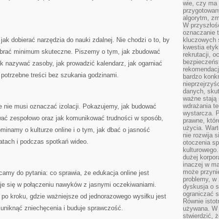
wie, czy ma 
przygotowan
algorytm, zm
W przyszłośc
oznaczanie t
 jak dobierać narzędzia do nauki zdalnej. Nie chodzi o to, by
kluczowych s
kwestia ety
dobrać minimum skuteczne. Piszemy o tym, jak zbudować
rekrutacji, 
bezpieczeńs
jak nazywać zasoby, jak prowadzić kalendarz, jak ogarniać
rekomendacj
potrzebne treści bez szukania godzinami.
bardzo konkr
nieprzejrzyś
danych, sku
ważne stają 
wdrażania te
ine nie musi oznaczać izolacji. Pokazujemy, jak budować
wystarcza. 
ować zespołowo oraz jak komunikować trudności w sposób,
prawne, któr
użycia. Wart
inamy o kulturze online i o tym, jak dbać o jasność
nie rozwija 
tach i podczas spotkań wideo.
otoczenia s
kulturowego
dużej korpor
inaczej w ma
może przyni
camy do pytania: co sprawia, że edukacja online jest
problemy, w 
e się w połączeniu nawyków z jasnymi oczekiwaniami.
dyskusja o s
ograniczać si
po kroku, gdzie ważniejsze od jednorazowego wysiłku jest
Równie istotn
 uniknąć zniechęcenia i buduje sprawczość.
używana. W ś
stwierdzić, 