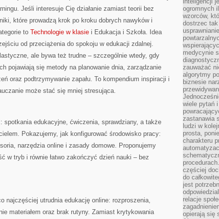
inteligencji 
ingu. Jeśli interesuje Cię działanie zamiast teorii bez
ogromnych i
wzorców, któ
niki, które prowadzą krok po kroku dobrych nawyków i
dostrzec tak
usprawniani
tegorie to
Technologie w klasie
i Edukacja i Szkoła. Idea
powtarzalnyc
zejściu od przeciążenia do spokoju w edukacji zdalnej.
wspierający
medycynie s
elastyczne, ale bywa też trudne – szczególnie wtedy, gdy
diagnostycz
ach pojawiają się metody na planowanie dnia, zarządzanie
zauważać ni
algorytmy po
eń oraz podtrzymywanie zapału. To kompendium inspiracji i
biznesie nar
przewidywani
auczanie może stać się mniej stresująca.
Jednocześnie
wiele pytań 
powracający
zastanawia s
: spotkania edukacyjne, ćwiczenia, sprawdziany, a także
ludzi w kole
prosta, poni
ielem. Pokazujemy, jak konfigurować środowisko pracy:
charakteru p
esoria, narzędzia online i zasady domowe. Proponujemy
automatyzac
schematyczn
ść w tryb i równie łatwo zakończyć dzień nauki – bez
procedurach
częściej doc
do całkowite
jest potrzebn
odpowiedzial
relacje spo
najczęściej utrudnia edukację online: rozproszenia,
zagadnieniem
ie materiałem oraz brak rutyny. Zamiast krytykowania
opierają się 