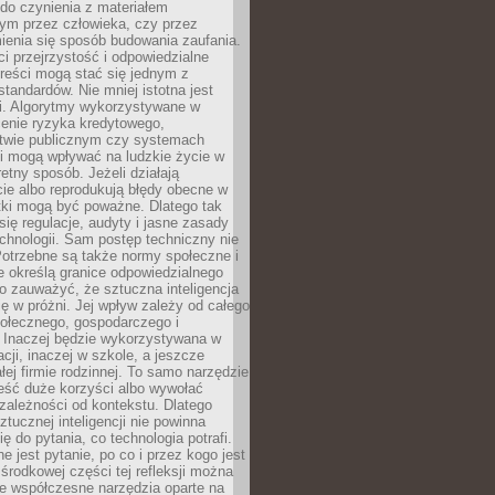
do czynienia z materiałem
ym przez człowieka, czy przez
ienia się sposób budowania zaufania.
i przejrzystość i odpowiedzialne
reści mogą stać się jednym z
tandardów. Nie mniej istotna jest
ki. Algorytmy wykorzystywane w
ocenie ryzyka kredytowego,
twie publicznym czy systemach
i mogą wpływać na ludzkie życie w
etny sposób. Jeżeli działają
cie albo reprodukują błędy obecne w
tki mogą być poważne. Dlatego tak
się regulacje, audyty i jasne zasady
chnologii. Sam postęp techniczny nie
Potrzebne są także normy społeczne i
e określą granice odpowiedzialnego
o zauważyć, że sztuczna inteligencja
się w próżni. Jej wpływ zależy od całego
połecznego, gospodarczego i
. Inaczej będzie wykorzystywana w
acji, inaczej w szkole, a jeszcze
łej firmie rodzinnej. To samo narzędzie
eść duże korzyści albo wywołać
zależności od kontekstu. Dlatego
ztucznej inteligencji nie powinna
ę do pytania, co technologia potrafi.
e jest pytanie, po co i przez kogo jest
rodkowej części tej refleksji można
że współczesne narzędzia oparte na