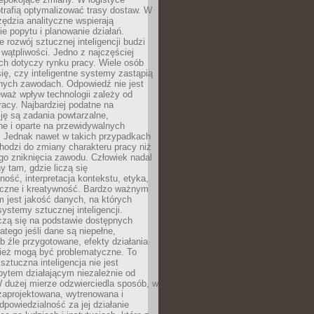
trafią optymalizować trasy dostaw. W
zędzia analityczne wspierają
e popytu i planowanie działań.
 rozwój sztucznej inteligencji budzi
i wątpliwości. Jedno z najczęściej
ch dotyczy rynku pracy. Wiele osób
ię, czy inteligentne systemy zastąpią
jnych zawodach. Odpowiedź nie jest
eważ wpływ technologii zależy od
racy. Najbardziej podatne na
ję są zadania powtarzalne,
e i oparte na przewidywalnych
. Jednak nawet w takich przypadkach
hodzi do zmiany charakteru pracy niż
go zniknięcia zawodu. Człowiek nadal
y tam, gdzie liczą się
ność, interpretacja kontekstu, etyka,
łeczne i kreatywność. Bardzo ważnym
 jest jakość danych, na których
systemy sztucznej inteligencji.
czą się na podstawie dostępnych
latego jeśli dane są niepełne,
ub źle przygotowane, efekty działania
ież mogą być problematyczne. To
sztuczna inteligencja nie jest
ytem działającym niezależnie od
 dużej mierze odzwierciedla sposób, w
 zaprojektowana, wytrenowana i
powiedzialność za jej działanie