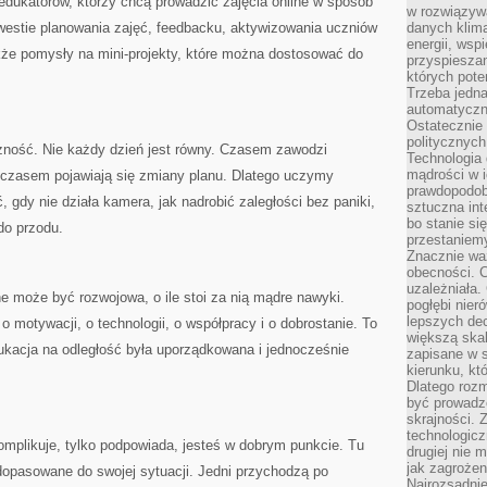
a edukatorów, którzy chcą prowadzić zajęcia online w sposób
w rozwiązyw
westie planowania zajęć, feedbacku, aktywizowania uczniów
danych klim
energii, wsp
akże pomysły na mini-projekty, które można dostosować do
przyspiesza
których poten
Trzeba jedna
automatyczn
Ostatecznie 
politycznyc
czność. Nie każdy dzień jest równy. Czasem zawodzi
Technologia 
mądrości w 
a czasem pojawiają się zmiany planu. Dlatego uczymy
prawdopodob
ć, gdy nie działa kamera, jak nadrobić zaległości bez paniki,
sztuczna int
bo stanie si
do przodu.
przestaniem
Znacznie waż
obecności. C
uzależniała.
ne może być rozwojowa, o ile stoi za nią mądre nawyki.
pogłębi nie
lepszych dec
 o motywacji, o technologii, o współpracy i o dobrostanie. To
większą skal
ukacja na odległość była uporządkowana i jednocześnie
zapisane w 
kierunku, kt
Dlatego rozm
być prowadz
skrajności. 
technologicz
komplikuje, tylko podpowiada, jesteś w dobrym punkcie. Tu
drugiej nie 
jak zagrożen
opasowane do swojej sytuacji. Jedni przychodzą po
Najrozsądnie