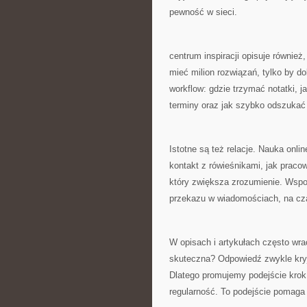
pewność w sieci.
centrum inspiracji opisuje również,
mieć milion rozwiązań, tylko by 
workflow: gdzie trzymać notatki, 
terminy oraz jak szybko odszukać 
Istotne są też relacje. Nauka onl
kontakt z rówieśnikami, jak prac
który zwiększa zrozumienie. Wspom
przekazu w wiadomościach, na cza
W opisach i artykułach często wra
skuteczna? Odpowiedź zwykle kryj
Dlatego promujemy podejście krok 
regularność. To podejście pomaga