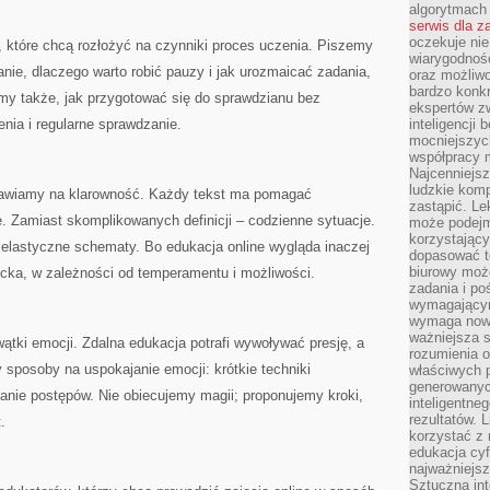
algorytmach
serwis dla 
oczekuje nie
, które chcą rozłożyć na czynniki proces uczenia. Piszemy
wiarygodnośc
lanie, dlaczego warto robić pauzy i jak urozmaicać zadania,
oraz możliw
bardzo konkr
my także, jak przygotować się do sprawdzianu bez
ekspertów z
enia i regularne sprawdzanie.
inteligencji 
mocniejszych
współpracy m
Najcenniejsz
ludzkie komp
awiamy na klarowność. Każdy tekst ma pomagać
zastąpić. Le
 Zamiast skomplikowanych definicji – codzienne sytuacje.
może podejm
korzystający
 elastyczne schematy. Bo edukacja online wygląda inaczej
dopasować t
biurowy moż
ka, w zależności od temperamentu i możliwości.
zadania i po
wymagającym
wymaga nowy
ważniejsza s
wątki emocji. Zdalna edukacja potrafi wywoływać presję, a
rozumienia 
 sposoby na uspokajanie emocji: krótkie techniki
właściwych p
generowanyc
nie postępów. Nie obiecujemy magii; proponujemy kroki,
inteligentne
rezultatów. L
.
korzystać z
edukacja cyf
najważniejs
Sztuczna int