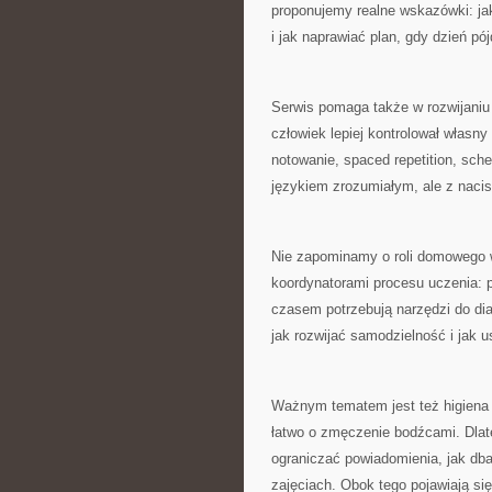
proponujemy realne wskazówki: jak
i jak naprawiać plan, gdy dzień pój
Serwis pomaga także w rozwijaniu
człowiek lepiej kontrolował własny
notowanie, spaced repetition, sch
językiem zrozumiałym, ale z naci
Nie zapominamy o roli domowego ws
koordynatorami procesu uczenia: p
czasem potrzebują narzędzi do dia
jak rozwijać samodzielność i jak u
Ważnym tematem jest też higiena c
łatwo o zmęczenie bodźcami. Dlate
ograniczać powiadomienia, jak db
zajęciach. Obok tego pojawiają si