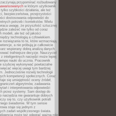
 zaczynają przypominać rozbudowany
zaawansowanych
w którym użytkownik
 tylko szybkości działania, ale też
i, bezpieczeństwa, przejrzystości
ości dostosowania odpowiedzi do
etnych potrzeb i kontekstów. Wielu
wraca uwagę, że przyszłość sztucznej
będzie zależeć nie tylko od coraz
 modeli, ale też od jakości
iędzy technologią a człowiekiem.
e rozwiązania to te, które wzmacniają
etencje, a nie próbują je całkowicie
karz wspierany dobrą analizą danych
ować trafniejsze decyzje. Nauczyciel
 z inteligentnych narzędzi może lepiej
empo nauki do ucznia. Pracownik
e szybciej wykonywać powtarzalne
święcać więcej uwagi tym bardziej
. Jednocześnie rozwój technologii
ch kompetencji społecznych. Coraz
taje się umiejętność oceny źródeł,
ograniczeń algorytmów, zadawania
ytań i interpretowania odpowiedzi
h przez systemy. Sam dostęp do
go narzędzia nie gwarantuje dobrych
iczy się to, czy użytkownik potrafi
 niego świadomie. W tym sensie
rowa staje się jednym z
zych zadań współczesnego świata.
eligencja może też odegrać ważną rolę