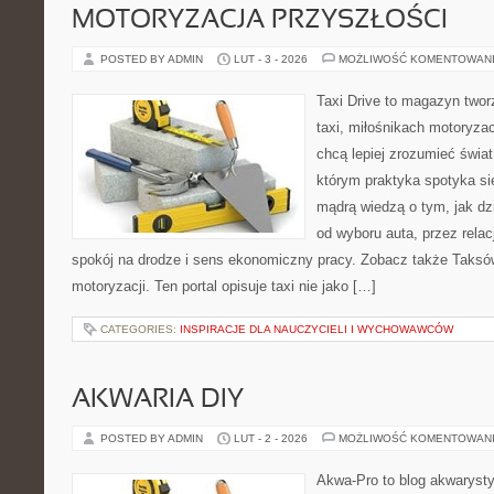
MOTORYZACJA PRZYSZŁOŚCI
POSTED BY ADMIN
LUT - 3 - 2026
MOŻLIWOŚĆ KOMENTOWAN
Taxi Drive to magazyn two
taxi, miłośnikach motoryzac
chcą lepiej zrozumieć świa
którym praktyka spotyka si
mądrą wiedzą o tym, jak d
od wyboru auta, przez rela
spokój na drodze i sens ekonomiczny pracy. Zobacz także Taksó
motoryzacji. Ten portal opisuje taxi nie jako […]
CATEGORIES:
INSPIRACJE DLA NAUCZYCIELI I WYCHOWAWCÓW
AKWARIA DIY
POSTED BY ADMIN
LUT - 2 - 2026
MOŻLIWOŚĆ KOMENTOWAN
Akwa-Pro to blog akwaryst