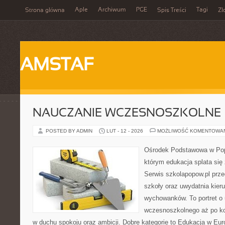
Aple
Archiwum
PGE
Tagi
Strona główna
Spis Treści
Zł
AMSTAF
NAUCZANIE WCZESNOSZKOLNE
POSTED BY ADMIN
LUT - 12 - 2026
MOŻLIWOŚĆ KOMENTOWA
Ośrodek Podstawowa w Popo
którym edukacja splata się
Serwis szkolapopow.pl prze
szkoły oraz uwydatnia kie
wychowanków. To portret o 
wczesnoszkolnego aż po ko
w duchu spokoju oraz ambicji. Dobre kategorie to Edukacja w Eur