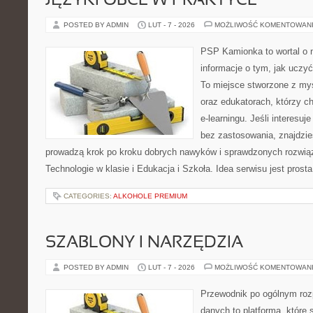
JĘZYKI OBCE W PRAKTYCE
POSTED BY ADMIN
LUT - 7 - 2026
MOŻLIWOŚĆ KOMENTOWAN
PSP Kamionka to wortal o n
informacje o tym, jak uczyć
To miejsce stworzone z my
oraz edukatorach, którzy 
e-learningu. Jeśli interesuje
bez zastosowania, znajdzies
prowadzą krok po kroku dobrych nawyków i sprawdzonych rozwiąz
Technologie w klasie i Edukacja i Szkoła. Idea serwisu jest pros
CATEGORIES:
ALKOHOLE PREMIUM
SZABLONY I NARZĘDZIA
POSTED BY ADMIN
LUT - 7 - 2026
MOŻLIWOŚĆ KOMENTOWAN
Przewodnik po ogólnym roz
danych to platforma, które