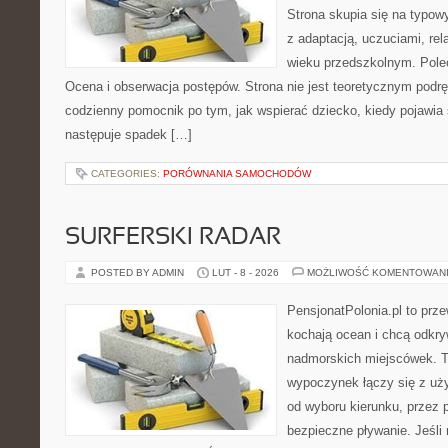
Strona skupia się na typo
z adaptacją, uczuciami, re
wieku przedszkolnym. Polec
Ocena i obserwacja postępów. Strona nie jest teoretycznym podrę
codzienny pomocnik po tym, jak wspierać dziecko, kiedy pojawia
następuje spadek […]
CATEGORIES:
PORÓWNANIA SAMOCHODÓW
SURFERSKI RADAR
POSTED BY ADMIN
LUT - 8 - 2026
MOŻLIWOŚĆ KOMENTOWAN
PensjonatPolonia.pl to prze
kochają ocean i chcą odkry
nadmorskich miejscówek. T
wypoczynek łączy się z uż
od wyboru kierunku, przez 
bezpieczne pływanie. Jeśli