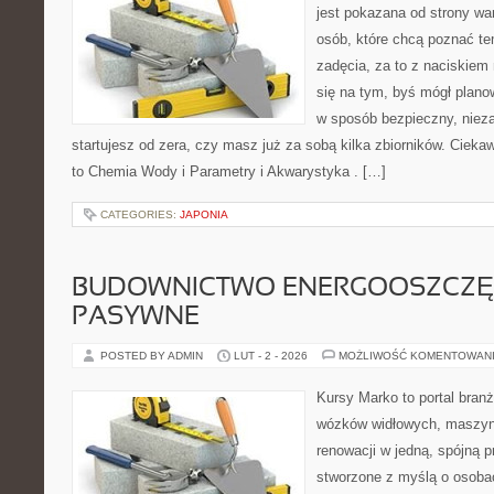
jest pokazana od strony war
osób, które chcą poznać te
zadęcia, za to z naciskiem 
się na tym, byś mógł plano
w sposób bezpieczny, nieza
startujesz od zera, czy masz już za sobą kilka zbiorników. Cieka
to Chemia Wody i Parametry i Akwarystyka . […]
CATEGORIES:
JAPONIA
BUDOWNICTWO ENERGOOSZCZĘ
PASYWNE
POSTED BY ADMIN
LUT - 2 - 2026
MOŻLIWOŚĆ KOMENTOWAN
Kursy Marko to portal branż
wózków widłowych, maszyn
renowacji w jedną, spójną p
stworzone z myślą o osobac