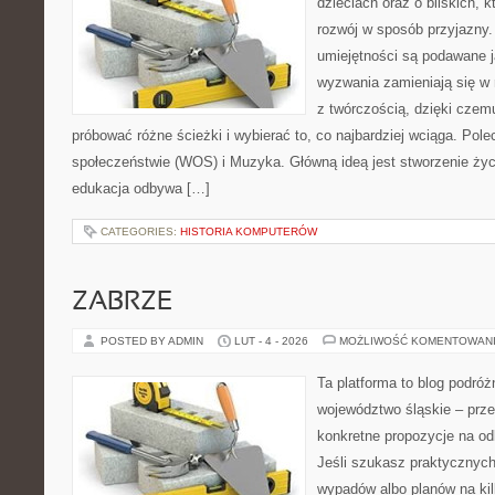
dzieciach oraz o bliskich, 
rozwój w sposób przyjazny.
umiejętności są podawane j
wyzwania zamieniają się w 
z twórczością, dzięki cze
próbować różne ścieżki i wybierać to, co najbardziej wciąga. Po
społeczeństwie (WOS) i Muzyka. Główną ideą jest stworzenie życzl
edukacja odbywa […]
CATEGORIES:
HISTORIA KOMPUTERÓW
ZABRZE
POSTED BY ADMIN
LUT - 4 - 2026
MOŻLIWOŚĆ KOMENTOWAN
Ta platforma to blog podró
województwo śląskie – prze
konkretne propozycje na od
Jeśli szukasz praktycznych
wypadów albo planów na kilk