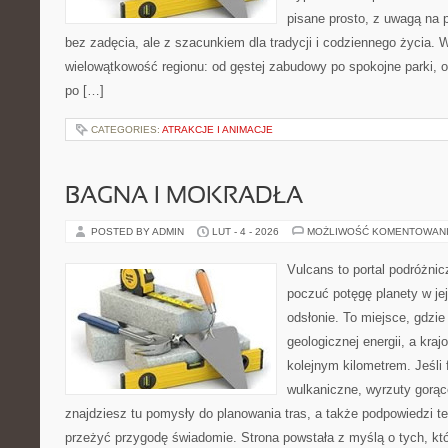
pisane prosto, z uwagą na p
bez zadęcia, ale z szacunkiem dla tradycji i codziennego życia. 
wielowątkowość regionu: od gęstej zabudowy po spokojne parki, o
po […]
CATEGORIES:
ATRAKCJE I ANIMACJE
BAGNA I MOKRADŁA
POSTED BY ADMIN
LUT - 4 - 2026
MOŻLIWOŚĆ KOMENTOWAN
Vulcans to portal podróżnic
poczuć potęgę planety w jej
odsłonie. To miejsce, gdzie 
geologicznej energii, a kra
kolejnym kilometrem. Jeśli 
wulkaniczne, wyrzuty gorąc
znajdziesz tu pomysły do planowania tras, a także podpowiedzi t
przeżyć przygodę świadomie. Strona powstała z myślą o tych, któ