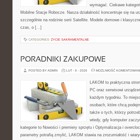
wymagać. Ciekawe kategori
Mobilne Stacje Robocze. Nasza działalność koncentruje się na u
szczególnie na rodzinie serii Satellite. Modele domowe i klasyczne
czas, o […]
CATEGORIES:
ŻYCIE SAKRAMENTALNE
PORADNIKI ZAKUPOWE
POSTED BY ADMIN
LUT - 6 - 2026
MOŻLIWOŚĆ KOMENTOWAN
LAKOM to praktyczna stro
PC oraz serwisowi urządzeń
każdym tygodniu. To miejs
osobach, które chcą podejm
także o tych, którzy potrz
wtedy, gdy komputer zaczy
kategorie to Nowości i premiery sprzętu i Optymalizacja i overclo
parametry potrafią zmylić, LAKOM stawia na zrozumiałość i wiar