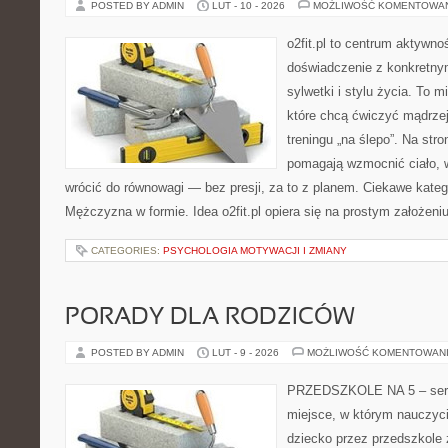
POSTED BY ADMIN
LUT - 10 - 2026
MOŻLIWOŚĆ KOMENTOWA
o2fit.pl to centrum aktywnoś
doświadczenie z konkretny
sylwetki i stylu życia. To 
które chcą ćwiczyć mądrzej,
treningu „na ślepo”. Na stro
pomagają wzmocnić ciało, 
wrócić do równowagi — bez presji, za to z planem. Ciekawe kateg
Mężczyzna w formie. Idea o2fit.pl opiera się na prostym założeni
CATEGORIES:
PSYCHOLOGIA MOTYWACJI I ZMIANY
PORADY DLA RODZICÓW
POSTED BY ADMIN
LUT - 9 - 2026
MOŻLIWOŚĆ KOMENTOWAN
PRZEDSZKOLE NA 5 – serw
miejsce, w którym nauczyc
dziecko przez przedszkole 