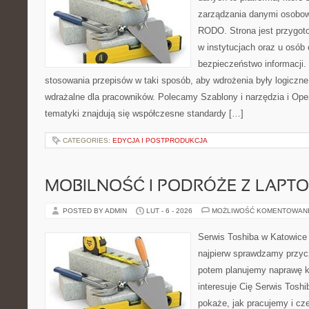
zarządzania danymi osobow
RODO. Strona jest przygot
w instytucjach oraz u osób
bezpieczeństwo informacji. 
stosowania przepisów w taki sposób, aby wdrożenia były logiczne
wdrażalne dla pracowników. Polecamy Szablony i narzędzia i Ope
tematyki znajdują się współczesne standardy […]
CATEGORIES:
EDYCJA I POSTPRODUKCJA
MOBILNOŚĆ I PODRÓŻE Z LAPT
POSTED BY ADMIN
LUT - 6 - 2026
MOŻLIWOŚĆ KOMENTOWAN
Serwis Toshiba w Katowice 
najpierw sprawdzamy przyc
potem planujemy naprawę kr
interesuje Cię Serwis Toshi
pokaże, jak pracujemy i cz