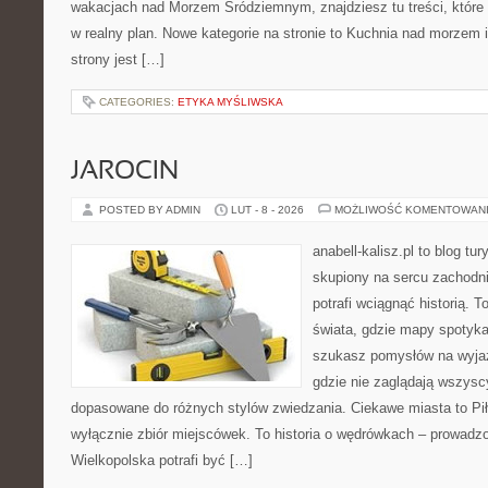
wakacjach nad Morzem Śródziemnym, znajdziesz tu treści, któr
w realny plan. Nowe kategorie na stronie to Kuchnia nad morzem
strony jest […]
CATEGORIES:
ETYKA MYŚLIWSKA
JAROCIN
POSTED BY ADMIN
LUT - 8 - 2026
MOŻLIWOŚĆ KOMENTOWAN
anabell-kalisz.pl to blog t
skupiony na sercu zachodnie
potrafi wciągnąć historią. 
świata, gdzie mapy spotykaj
szukasz pomysłów na wyjaz
gdzie nie zaglądają wszyscy
dopasowane do różnych stylów zwiedzania. Ciekawe miasta to Piła 
wyłącznie zbiór miejscówek. To historia o wędrówkach – prowadzo
Wielkopolska potrafi być […]