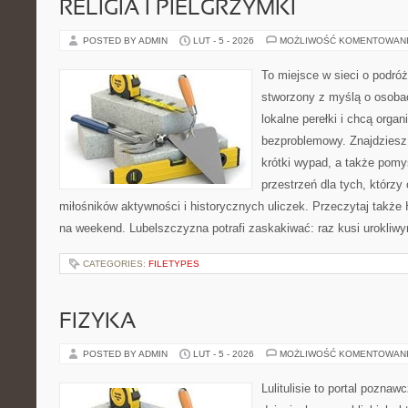
RELIGIA I PIELGRZYMKI
POSTED BY ADMIN
LUT - 5 - 2026
MOŻLIWOŚĆ KOMENTOWAN
To miejsce w sieci o podró
stworzony z myślą o osobac
lokalne perełki i chcą org
bezproblemowy. Znajdziesz t
krótki wypad, a także pomy
przestrzeń dla tych, którzy 
miłośników aktywności i historycznych uliczek. Przeczytaj także Hi
na weekend. Lubelszczyzna potrafi zaskakiwać: raz kusi urokliw
CATEGORIES:
FILETYPES
FIZYKA
POSTED BY ADMIN
LUT - 5 - 2026
MOŻLIWOŚĆ KOMENTOWAN
Lulitulisie to portal pozna