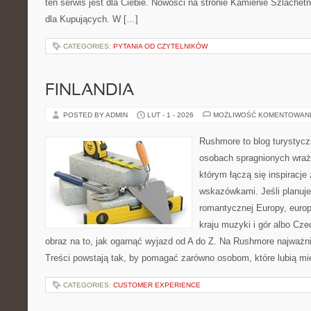
ten serwis jest dla Ciebie. Nowości na stronie Kamienie Szlachetn
dla Kupujących. W […]
CATEGORIES:
PYTANIA OD CZYTELNIKÓW
FINLANDIA
POSTED BY ADMIN
LUT - 1 - 2026
MOŻLIWOŚĆ KOMENTOWAN
Rushmore to blog turystycz
osobach spragnionych wraże
którym łączą się inspiracje
wskazówkami. Jeśli planuje
romantycznej Europy, europ
kraju muzyki i gór albo Cze
obraz na to, jak ogarnąć wyjazd od A do Z. Na Rushmore najważni
Treści powstają tak, by pomagać zarówno osobom, które lubią m
CATEGORIES:
CUSTOMER EXPERIENCE