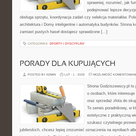
sprawniej, rozumieć, jak fu
podejmować lepsze decyzje
obsługa sprzętu, koordynacja zadań czy selekcja materiałów. Po
architektura i Domy inteligentne i automatyka budynków. Strona k
zamiast pustych haseł dostajesz sprawdzone […]
CATEGORIES:
SPORTY I DYSCYPLINY
PORADY DLA KUPUJĄCYCH
POSTED BY ADMIN
LUT - 1 - 2026
MOŻLIWOŚĆ KOMENTOWAN
Strona Godziszewscy.pl to 
o osobach, które interesuje 
oraz sprzedaż złota do sku
To serwis poradnikowy, w k
estetyczne z praktyczną w
szukasz czytelnego przewo
jubilerskich, chcesz lepiej zrozumieć oznaczenia na wyrobach al