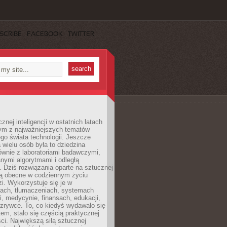
SCRIBE
FACEBOOK
TWITTER
znej inteligencji w ostatnich latach
nym z najważniejszych tematów
go świata technologii. Jeszcze
 wielu osób była to dziedzina
ównie z laboratoriami badawczymi,
nymi algorytmami i odległą
. Dziś rozwiązania oparte na sztucznej
 są obecne w codziennym życiu
zi. Wykorzystuje się je w
ach, tłumaczeniach, systemach
, medycynie, finansach, edukacji,
rozrywce. To, co kiedyś wydawało się
m, stało się częścią praktycznej
ci. Największą siłą sztucznej