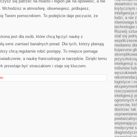
czysz się patrzeć na miasto i region jak na opowieść, a nie
otwartości n
. Wchodzisz w atmosferę, obserwujesz, próbujesz,
krytycznym 
inteligencja
 się Twoim pomocnikiem. To podejście daje poczucie, że
ludzi, a nie
równowaga b
technologia
Rozwój sztuc
stał się jed
strona jest dla osób, które chcą łączyć naukę z
współczesne
olą sens zamiast banalnych porad. Dla tych, którzy planują
niedawno dla
kojarzona gł
którzy chcą regularnie robić postępy. To miejsce pomaga
skomplikowa
świadczenie, a naukę francuskiego w narzędzie. Dzięki temu
przyszłością
inteligencji
zyk przestaje być straszakiem i staje się kluczem.
milionów lud
wyszukiwark
rekomendacji
KI
logistyce i 
eksperymente
rzeczywistoś
inteligencji 
ogromnych i
wzorców, któ
dostrzec tak
usprawniani
powtarzalnyc
wspierający
medycynie s
diagnostycz
zauważać ni