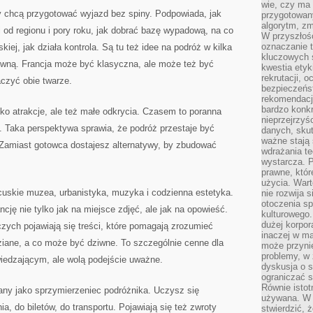
wie, czy ma 
rzy chcą przygotować wyjazd bez spiny. Podpowiada, jak
przygotowan
algorytm, zm
od regionu i pory roku, jak dobrać bazę wypadową, na co
W przyszłośc
oznaczanie t
iej, jak działa kontrola. Są tu też idee na podróż w kilka
kluczowych s
ywną. Francja może być klasyczna, ale może też być
kwestia ety
rekrutacji, 
czyć obie twarze.
bezpieczeńs
rekomendacj
bardzo konkr
ko atrakcje, ale też małe odkrycia. Czasem to poranna
nieprzejrzyś
. Taka perspektywa sprawia, że podróż przestaje być
danych, sku
ważne stają 
. Zamiast gotowca dostajesz alternatywy, by zbudować
wdrażania te
wystarcza. 
prawne, któr
użycia. Wart
ancuskie muzea, urbanistyka, muzyka i codzienna estetyka.
nie rozwija 
otoczenia s
cję nie tylko jak na miejsce zdjęć, ale jak na opowieść.
kulturowego
dużej korpor
zych pojawiają się treści, które pomagają zrozumieć
inaczej w ma
dziane, a co może być dziwne. To szczególnie cenne dla
może przyni
problemy, w 
wiedzającym, ale wolą podejście uważne.
dyskusja o s
ograniczać si
Równie istotn
iany jako sprzymierzeniec podróżnika. Uczysz się
używana. W ś
a, do biletów, do transportu. Pojawiają się też zwroty
stwierdzić, 