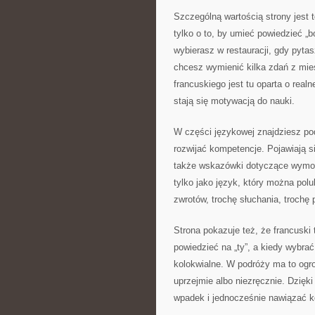
Szczególną wartością strony jest t
tylko o to, by umieć powiedzieć „
wybierasz w restauracji, gdy pytas
chcesz wymienić kilka zdań z mie
francuskiego jest tu oparta o real
stają się motywacją do nauki.
W części językowej znajdziesz po
rozwijać kompetencje. Pojawiają si
także wskazówki dotyczące wymowy.
tylko jako język, który można pol
zwrotów, trochę słuchania, trochę 
Strona pokazuje też, że francuski 
powiedzieć na „ty”, a kiedy wybrać
kolokwialne. W podróży ma to ogr
uprzejmie albo niezręcznie. Dzięk
wpadek i jednocześnie nawiązać k