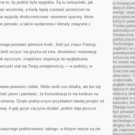
h na to, by podróż była wygodna. Są tu wskazówki, jak
w rozwiązyw
danych klim
ć wcześniej, a kiedy lepiej zostawić przestrzeń na
energii, wsp
 na wyjazdy okolicznościowe: wiosenne spacery, letnie
przyspiesza
których poten
e jarmarki, a także wydarzenia i klimaty związane z
Trzeba jedna
automatyczn
Ostatecznie 
politycznyc
Technologia 
omaga postawić pierwsze kroki. Jeśli już znasz Francję,
mądrości w 
eśli uczysz się języka od zera, dostaniesz motywację.
prawdopodob
sztuczna int
lub wyższym, znajdziesz inspiracje do wygładzania
bo stanie si
ancuski stał się Twoją umiejętnością — w podróży, w
przestaniem
Znacznie waż
obecności. C
uzależniała.
pogłębi nie
nie pewności siebie. Wiele osób zna słówka, ale boi się
lepszych dec
większą skal
ówić jasno i pamiętać, że komunikacja to nie konkurs na
zapisane w 
ozumienia. Dzięki praktycznym przykładom łatwiej przejść od
kierunku, kt
Dlatego rozm
mowy. A gdy język zaczyna działać, podróż daje jeszcze
być prowadz
skrajności. 
technologicz
drugiej nie 
o uważnego podróżowania: takiego, w którym ważne są nie
jak zagrożen
Najrozsądnie