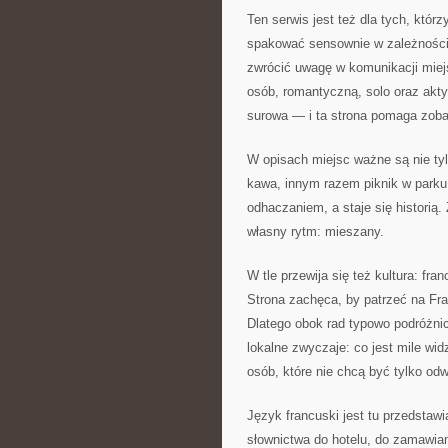
Ten serwis jest też dla tych, któ
spakować sensownie w zależności 
zwrócić uwagę w komunikacji miejsk
osób, romantyczną, solo oraz akt
surowa — i ta strona pomaga zoba
W opisach miejsc ważne są nie tyl
kawa, innym razem piknik w parku
odhaczaniem, a staje się historią
własny rytm: mieszany.
W tle przewija się też kultura: fr
Strona zachęca, by patrzeć na Fran
Dlatego obok rad typowo podróżnic
lokalne zwyczaje: co jest mile wi
osób, które nie chcą być tylko od
Język francuski jest tu przedstaw
słownictwa do hotelu, do zamawiani