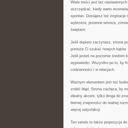
Wiele treści jest też nastawionyc
oszczędzać, kiedy warto rezerwowa
spontan. Dostajesz też inspiracje
wybrzeże, jesienne winnice, zimow
świętami.
Jeśli dopiero zaczynasz, strona p
pomoże Ci szukać nowych kątów. J
Jeśli jesteś na poziomie średnim 
wypowiedzi. Wszystko po to, by fr
codzienności i w relacjach.
Ważnym elementem jest też budowa
zrobić błąd. Strona zachęca, by m
idealny akcent, tylko droga do zr
biernej znajomości do realnej roz
więcej satysfakcji.
Ten serwis to także propozycja d