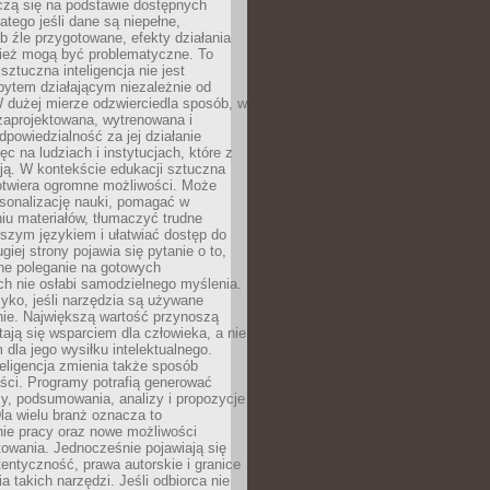
czą się na podstawie dostępnych
latego jeśli dane są niepełne,
ub źle przygotowane, efekty działania
ież mogą być problematyczne. To
sztuczna inteligencja nie jest
ytem działającym niezależnie od
 dużej mierze odzwierciedla sposób, w
 zaprojektowana, wytrenowana i
powiedzialność za jej działanie
c na ludziach i instytucjach, które z
ają. W kontekście edukacji sztuczna
 otwiera ogromne możliwości. Może
rsonalizację nauki, pomagać w
u materiałów, tłumaczyć trudne
tszym językiem i ułatwiać dostęp do
giej strony pojawia się pytanie o to,
ne poleganie na gotowych
h nie osłabi samodzielnego myślenia.
zyko, jeśli narzędzia są używane
nie. Największą wartość przynoszą
tają się wsparciem dla człowieka, a nie
dla jego wysiłku intelektualnego.
eligencja zmienia także sposób
eści. Programy potrafią generować
zy, podsumowania, analizy i propozycje
la wielu branż oznacza to
nie pracy oraz nowe możliwości
owania. Jednocześnie pojawiają się
tentyczność, prawa autorskie i granice
a takich narzędzi. Jeśli odbiorca nie