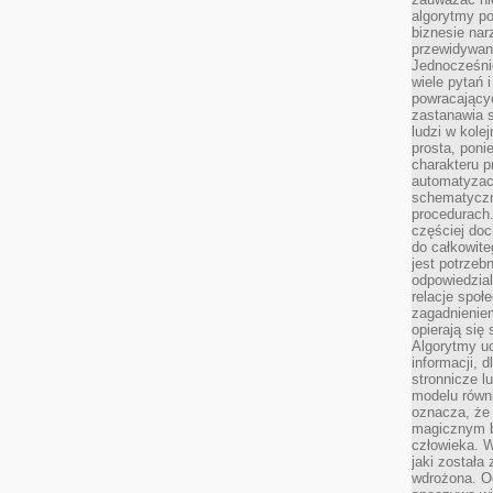
algorytmy po
biznesie nar
przewidywani
Jednocześnie
wiele pytań 
powracający
zastanawia s
ludzi w kole
prosta, poni
charakteru p
automatyzac
schematyczn
procedurach
częściej doc
do całkowite
jest potrzebn
odpowiedzial
relacje spo
zagadnieniem
opierają się 
Algorytmy u
informacji, d
stronnicze l
modelu równ
oznacza, że 
magicznym b
człowieka. W
jaki została
wdrożona. Od