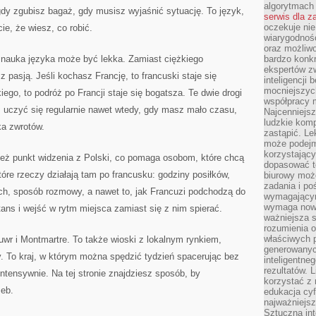
algorytmach
gdy zgubisz bagaż, gdy musisz wyjaśnić sytuację. To język,
serwis dla 
oczekuje nie
cie, że wiesz, co robić.
wiarygodnośc
oraz możliw
 nauka języka może być lekka. Zamiast ciężkiego
bardzo konkr
ekspertów z
 pasją. Jeśli kochasz Francję, to francuski staje się
inteligencji 
mocniejszych
iego, to podróż po Francji staje się bogatsza. Te dwie drogi
współpracy m
z uczyć się regularnie nawet wtedy, gdy masz mało czasu,
Najcenniejsz
ludzkie komp
ka zwrotów.
zastąpić. Le
może podejm
korzystający
 też punkt widzenia z Polski, co pomaga osobom, które chcą
dopasować t
tóre rzeczy działają tam po francusku: godziny posiłków,
biurowy moż
zadania i po
ch, sposób rozmowy, a nawet to, jak Francuzi podchodzą do
wymagającym
wymaga nowy
ans i wejść w rytm miejsca zamiast się z nim spierać.
ważniejsza s
rozumienia 
właściwych p
Luwr i Montmartre. To także wioski z lokalnym rynkiem,
generowanyc
dy. To kraj, w którym można spędzić tydzień spacerując bez
inteligentne
rezultatów. L
intensywnie. Na tej stronie znajdziesz sposób, by
korzystać z
zeb.
edukacja cyf
najważniejs
Sztuczna int