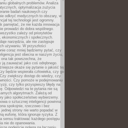
aniu globalnych problemów. Analiza
atycznych, optymalizacja zużycia
ieranie badań naukowych czy
nie odkryć medycznych to obszary, w
cjał tej technologii jest ogromny.
k pamiętać, że nie każda innowacja
ie prowadzi do dobra wspólnego.
wszystko zależy od priorytetów
h, ekonomicznych i społecznych.
daje narzędzia, ale nie zastępuje
ich używaniu. W przyszłości
nie coraz mniej będziemy pytać, czy
eligencja jest obecna w naszym życiu,
ę ona tak powszechna, że
y ją zauważać jako coś odrębnego.
niejsze okaże się pytanie o jakość tej
zy będzie wspierała człowieka, czy go
 Czy zwiększy dostęp do wiedzy, czy
równości. Czy pomoże w podejmowaniu
yzji, czy tylko przyspieszy błędy na
ę. Odpowiedzi na te pytania nie są
samych algorytmach. Zależą od
óry jako społeczeństwo wybierzemy.
owa o sztucznej inteligencji powinna
ona spokojnie, rzeczowo i bez
Z jednej strony nie warto popadać w
ną euforię, która ignoruje ryzyka. Z
ma sensu traktować każdego postępu
ia nie do opanowania.
jsze podejście polega na łączeniu