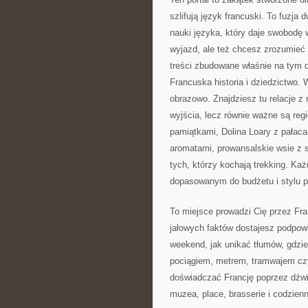
szlifują język francuski. To fuzj
nauki języka, który daje swobodę
wyjazd, ale też chcesz zrozumieć 
treści zbudowane właśnie na tym 
Francuska historia i dziedzictwo. 
obrazowo. Znajdziesz tu relacje z 
wyjścia, lecz równie ważne są regi
pamiątkami, Dolina Loary z pałaca
aromatami, prowansalskie wsie z 
tych, którzy kochają trekking. Ka
dopasowanym do budżetu i stylu 
To miejsce prowadzi Cię przez Fra
jałowych faktów dostajesz podpowi
weekend, jak unikać tłumów, gdzi
pociągiem, metrem, tramwajem czy
doświadczać Francję poprzez dźwię
muzea, place, brasserie i codzienn