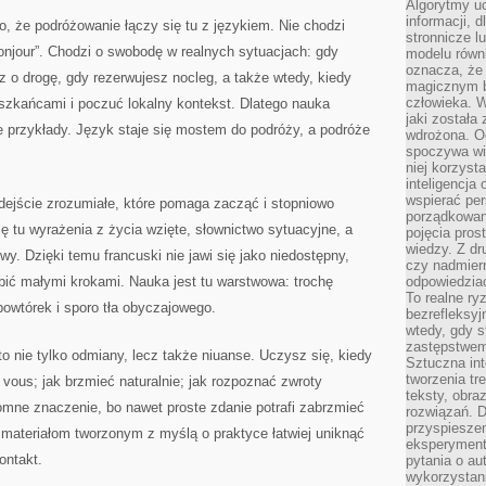
Algorytmy u
informacji, d
o, że podróżowanie łączy się tu z językiem. Nie chodzi
stronnicze l
bonjour”. Chodzi o swobodę w realnych sytuacjach: gdy
modelu równ
oznacza, że 
z o drogę, gdy rezerwujesz nocleg, a także wtedy, kiedy
magicznym b
człowieka. W
szkańcami i poczuć lokalny kontekst. Dlatego nauka
jaki została
ne przykłady. Język staje się mostem do podróży, a podróże
wdrożona. Od
spoczywa wię
niej korzyst
inteligencja
wspierać pe
dejście zrozumiałe, które pomaga zacząć i stopniowo
porządkowani
ę tu wyrażenia z życia wzięte, słownictwo sytuacyjne, a
pojęcia pros
wiedzy. Z dru
 Dzięki temu francuski nie jawi się jako niedostępny,
czy nadmier
ubić małymi krokami. Nauka jest tu warstwowa: trochę
odpowiedziac
To realne ry
powtórek i sporo tła obyczajowego.
bezrefleksyj
wtedy, gdy s
zastępstwem 
to nie tylko odmiany, lecz także niuanse. Uczysz się, kiedy
Sztuczna int
tworzenia tr
 vous; jak brzmieć naturalnie; jak rozpoznać zwroty
teksty, obra
omne znaczenie, bo nawet proste zdanie potrafi zabrzmieć
rozwiązań. D
przyspiesze
i materiałom tworzonym z myślą o praktyce łatwiej uniknąć
eksperyment
ontakt.
pytania o au
wykorzystani