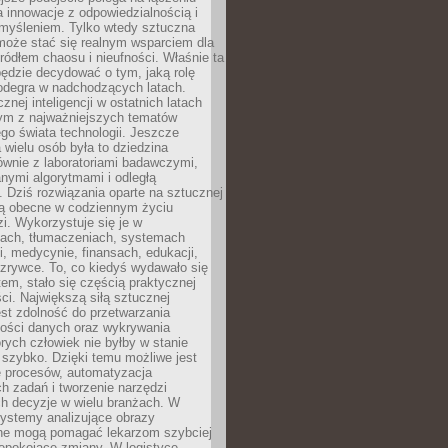
a innowacje z odpowiedzialnością i
myśleniem. Tylko wtedy sztuczna
 może stać się realnym wsparciem dla
 źródłem chaosu i nieufności. Właśnie ta
ędzie decydować o tym, jaką rolę
 odegra w nadchodzących latach.
znej inteligencji w ostatnich latach
nym z najważniejszych tematów
go świata technologii. Jeszcze
 wielu osób była to dziedzina
ównie z laboratoriami badawczymi,
nymi algorytmami i odległą
. Dziś rozwiązania oparte na sztucznej
 są obecne w codziennym życiu
zi. Wykorzystuje się je w
ach, tłumaczeniach, systemach
, medycynie, finansach, edukacji,
rozrywce. To, co kiedyś wydawało się
m, stało się częścią praktycznej
ci. Największą siłą sztucznej
jest zdolność do przetwarzania
lości danych oraz wykrywania
rych człowiek nie byłby w stanie
 szybko. Dzięki temu możliwe jest
e procesów, automatyzacja
h zadań i tworzenie narzędzi
ch decyzje w wielu branżach. W
ystemy analizujące obrazy
ne mogą pomagać lekarzom szybciej
epokojące zmiany. W logistyce