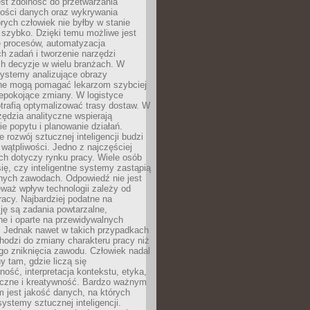
jest zdolność do przetwarzania
lości danych oraz wykrywania
rych człowiek nie byłby w stanie
 szybko. Dzięki temu możliwe jest
e procesów, automatyzacja
h zadań i tworzenie narzędzi
ch decyzje w wielu branżach. W
ystemy analizujące obrazy
ne mogą pomagać lekarzom szybciej
epokojące zmiany. W logistyce
trafią optymalizować trasy dostaw. W
zędzia analityczne wspierają
e popytu i planowanie działań.
 rozwój sztucznej inteligencji budzi
i wątpliwości. Jedno z najczęściej
ch dotyczy rynku pracy. Wiele osób
ię, czy inteligentne systemy zastąpią
jnych zawodach. Odpowiedź nie jest
eważ wpływ technologii zależy od
racy. Najbardziej podatne na
ję są zadania powtarzalne,
e i oparte na przewidywalnych
. Jednak nawet w takich przypadkach
hodzi do zmiany charakteru pracy niż
go zniknięcia zawodu. Człowiek nadal
y tam, gdzie liczą się
ność, interpretacja kontekstu, etyka,
łeczne i kreatywność. Bardzo ważnym
 jest jakość danych, na których
systemy sztucznej inteligencji.