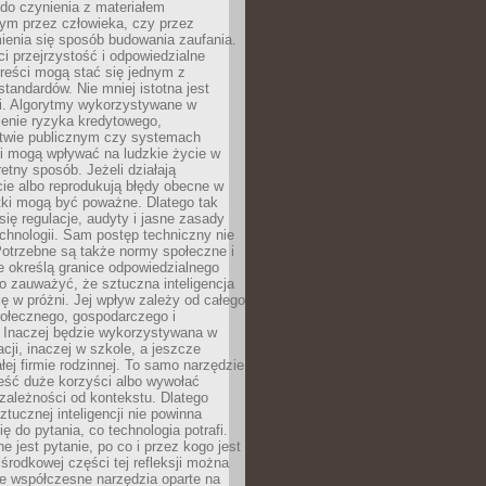
do czynienia z materiałem
ym przez człowieka, czy przez
ienia się sposób budowania zaufania.
i przejrzystość i odpowiedzialne
reści mogą stać się jednym z
tandardów. Nie mniej istotna jest
ki. Algorytmy wykorzystywane w
ocenie ryzyka kredytowego,
twie publicznym czy systemach
i mogą wpływać na ludzkie życie w
etny sposób. Jeżeli działają
cie albo reprodukują błędy obecne w
tki mogą być poważne. Dlatego tak
się regulacje, audyty i jasne zasady
chnologii. Sam postęp techniczny nie
Potrzebne są także normy społeczne i
e określą granice odpowiedzialnego
o zauważyć, że sztuczna inteligencja
się w próżni. Jej wpływ zależy od całego
połecznego, gospodarczego i
. Inaczej będzie wykorzystywana w
acji, inaczej w szkole, a jeszcze
łej firmie rodzinnej. To samo narzędzie
eść duże korzyści albo wywołać
zależności od kontekstu. Dlatego
ztucznej inteligencji nie powinna
ę do pytania, co technologia potrafi.
e jest pytanie, po co i przez kogo jest
rodkowej części tej refleksji można
że współczesne narzędzia oparte na