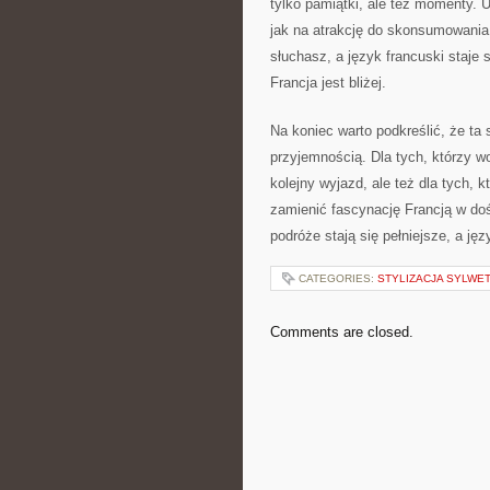
tylko pamiątki, ale też momenty. U
jak na atrakcję do skonsumowania
słuchasz, a język francuski staje
Francja jest bliżej.
Na koniec warto podkreślić, że ta 
przyjemnością. Dla tych, którzy w
kolejny wyjazd, ale też dla tych, 
zamienić fascynację Francją w do
podróże stają się pełniejsze, a ję
CATEGORIES:
STYLIZACJA SYLWET
Comments are closed.