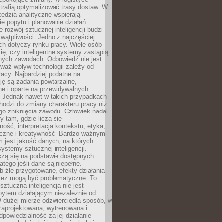
trafią optymalizować trasy dostaw. W
zędzia analityczne wspierają
e popytu i planowanie działań.
 rozwój sztucznej inteligencji budzi
i wątpliwości. Jedno z najczęściej
ch dotyczy rynku pracy. Wiele osób
ię, czy inteligentne systemy zastąpią
jnych zawodach. Odpowiedź nie jest
eważ wpływ technologii zależy od
racy. Najbardziej podatne na
ję są zadania powtarzalne,
e i oparte na przewidywalnych
. Jednak nawet w takich przypadkach
hodzi do zmiany charakteru pracy niż
go zniknięcia zawodu. Człowiek nadal
y tam, gdzie liczą się
ność, interpretacja kontekstu, etyka,
łeczne i kreatywność. Bardzo ważnym
 jest jakość danych, na których
systemy sztucznej inteligencji.
czą się na podstawie dostępnych
latego jeśli dane są niepełne,
ub źle przygotowane, efekty działania
ież mogą być problematyczne. To
sztuczna inteligencja nie jest
ytem działającym niezależnie od
 dużej mierze odzwierciedla sposób, w
 zaprojektowana, wytrenowana i
powiedzialność za jej działanie