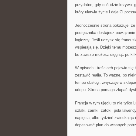
przydatne, gdy coś idzie krzywo: 
który ułatwia życie i daje Ci poczu
Jednocześnie strona pokazuje, że
podręcznika dostajesz powiązanie z
logiczny. Jeśli uczysz się francusk
wspierają się. Dzięki temu możes
bo zawsze możesz sięgnąć po kil
W opisach i treściach pojawia się
zestawić realia. To ważne, bo niek
tempo obsługi, zwyczaje w sklepa
urlopu. Strona pomaga złapać dyst
Francja w tym ujęciu to nie tylko 
szlaki, zamki, zatoki, pola lawen
napięcia, albo tydzień zwiedzając 
dopasować plan do własnych potr