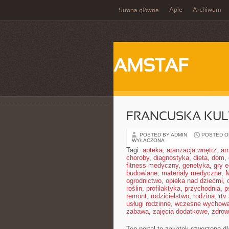
Aple
Archiwum
Strona główna
AMSTAF
FRANCUSKA KULT
POSTED BY ADMIN
POSTED ON 
WYŁĄCZONA
Tagi:
apteka
,
aranżacja wnętrz
,
ar
choroby
,
diagnostyka
,
dieta
,
dom
,
fitness medyczny
,
genetyka
,
gry 
budowlane
,
materiały medyczne
,
M
ogrodnictwo
,
opieka nad dziećmi
,
roślin
,
profilaktyka
,
przychodnia
,
p
remont
,
rodzicielstwo
,
rodzina
,
rtv
usługi rodzinne
,
wczesne wychowa
zabawa
,
zajęcia dodatkowe
,
zdrow
Ten portal to zakątek stworzone dl