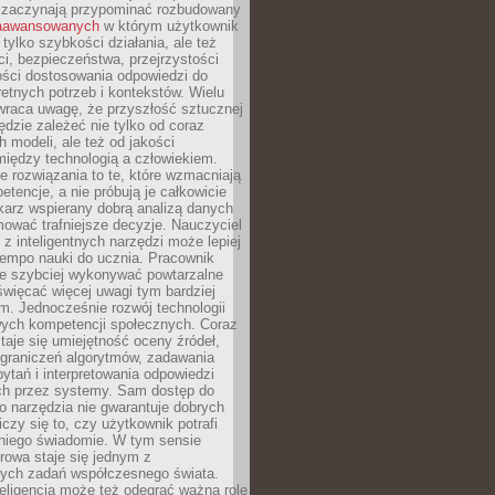
 zaczynają przypominać rozbudowany
zaawansowanych
w którym użytkownik
 tylko szybkości działania, ale też
i, bezpieczeństwa, przejrzystości
ości dostosowania odpowiedzi do
etnych potrzeb i kontekstów. Wielu
wraca uwagę, że przyszłość sztucznej
będzie zależeć nie tylko od coraz
 modeli, ale też od jakości
iędzy technologią a człowiekiem.
e rozwiązania to te, które wzmacniają
etencje, a nie próbują je całkowicie
karz wspierany dobrą analizą danych
ować trafniejsze decyzje. Nauczyciel
 z inteligentnych narzędzi może lepiej
empo nauki do ucznia. Pracownik
e szybciej wykonywać powtarzalne
święcać więcej uwagi tym bardziej
. Jednocześnie rozwój technologii
ch kompetencji społecznych. Coraz
taje się umiejętność oceny źródeł,
ograniczeń algorytmów, zadawania
ytań i interpretowania odpowiedzi
h przez systemy. Sam dostęp do
go narzędzia nie gwarantuje dobrych
iczy się to, czy użytkownik potrafi
 niego świadomie. W tym sensie
rowa staje się jednym z
zych zadań współczesnego świata.
eligencja może też odegrać ważną rolę