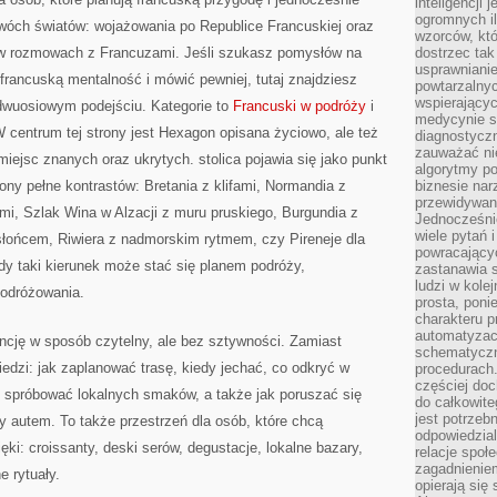
inteligencji 
ogromnych i
a dwóch światów: wojażowania po Republice Francuskiej oraz
wzorców, któ
 w rozmowach z Francuzami. Jeśli szukasz pomysłów na
dostrzec tak
usprawniani
francuską mentalność i mówić pewniej, tutaj znajdziesz
powtarzalnyc
wspierający
dwuosiowym podejściu. Kategorie to
Francuski w podróży
i
medycynie s
W centrum tej strony jest Hexagon opisana życiowo, ale też
diagnostycz
zauważać ni
miejsc znanych oraz ukrytych. stolica pojawia się jako punkt
algorytmy po
ony pełne kontrastów: Bretania z klifami, Normandia z
biznesie nar
przewidywani
mi, Szlak Wina w Alzacji z muru pruskiego, Burgundia z
Jednocześnie
wiele pytań 
słońcem, Riwiera z nadmorskim rytmem, czy Pireneje dla
powracający
żdy taki kierunek może stać się planem podróży,
zastanawia s
ludzi w kole
podróżowania.
prosta, poni
charakteru p
automatyzac
ncję w sposób czytelny, ale bez sztywności. Zamiast
schematyczn
edzi: jak zaplanować trasę, kiedy jechać, co odkryć w
procedurach
częściej doc
e spróbować lokalnych smaków, a także jak poruszać się
do całkowite
jest potrzebn
 autem. To także przestrzeń dla osób, które chcą
odpowiedzial
ki: croissanty, deski serów, degustacje, lokalne bazary,
relacje spo
zagadnieniem
e rytuały.
opierają się 