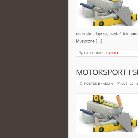
osobista i daje się czytać tak sam
Muzyczne […]
CATEGORIES:
HANDEL
MOTORSPORT I 
POSTED BY ADMIN
LUT - 19 - 