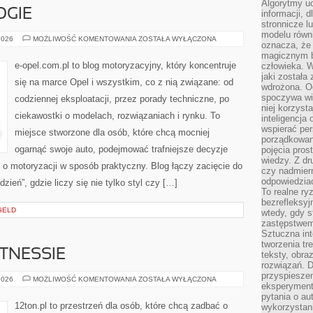
Algorytmy u
OGIE
informacji, d
stronnicze l
modelu równ
OPEL
2026
MOŻLIWOŚĆ KOMENTOWANIA
ZOSTAŁA WYŁĄCZONA
oznacza, że 
I
TECHNOLOGIE
magicznym b
e-opel.com.pl to blog motoryzacyjny, który koncentruje
człowieka. W
jaki została
się na marce Opel i wszystkim, co z nią związane: od
wdrożona. Od
spoczywa wię
codziennej eksploatacji, przez porady techniczne, po
niej korzyst
ciekawostki o modelach, rozwiązaniach i rynku. To
inteligencja
wspierać pe
miejsce stworzone dla osób, które chcą mocniej
porządkowani
ogarnąć swoje auto, podejmować trafniejsze decyzje
pojęcia pros
wiedzy. Z dru
o motoryzacji w sposób praktyczny. Blog łączy zacięcie do
czy nadmier
odpowiedziac
eń”, gdzie liczy się nie tylko styl czy […]
To realne ry
bezrefleksyj
GELD
wtedy, gdy s
zastępstwem 
Sztuczna int
tworzenia tr
ITNESSIE
teksty, obra
rozwiązań. D
przyspiesze
FAKTY
2026
MOŻLIWOŚĆ KOMENTOWANIA
ZOSTAŁA WYŁĄCZONA
eksperyment
I
MITY
pytania o au
O
12ton.pl to przestrzeń dla osób, które chcą zadbać o
wykorzystani
FITNESSIE