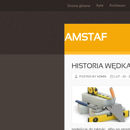
Aple
Archiwum
Strona główna
AMSTAF
HISTORIA WĘDK
POSTED BY ADMIN
LUT - 26 - 
podejście do taktyki, albo po pros