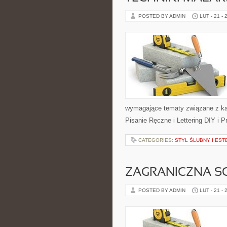
POSTED BY ADMIN
LUT - 21 - 
wymagające tematy związane z ka
Pisanie Ręczne i Lettering DIY i P
CATEGORIES:
STYL ŚLUBNY I EST
ZAGRANICZNA S
POSTED BY ADMIN
LUT - 21 - 