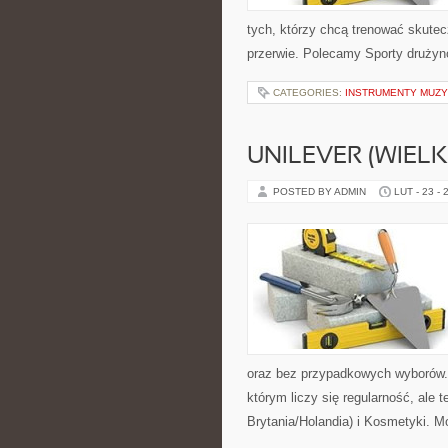
tych, którzy chcą trenować skutecz
przerwie. Polecamy Sporty drużyn
CATEGORIES:
INSTRUMENTY MUZY
UNILEVER (WIEL
POSTED BY ADMIN
LUT - 23 - 
oraz bez przypadkowych wyborów. S
którym liczy się regularność, ale
Brytania/Holandia) i Kosmetyki. 