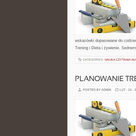
wskazówki dopasowane do codzienno
Trening i Dieta i żywienie. Sednem
CATEGORIES:
NAUKA CZYTANIA NU
PLANOWANIE TR
POSTED BY ADMIN
LUT - 24 - 