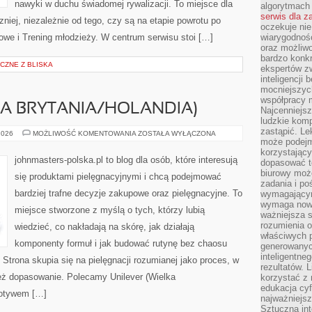
nawyki w duchu świadomej rywalizacji. To miejsce dla
algorytmach
serwis dla 
niej, niezależnie od tego, czy są na etapie powrotu po
oczekuje nie
owe i Trening młodzieży. W centrum serwisu stoi […]
wiarygodnośc
oraz możliw
bardzo konkr
CZNE Z BLISKA
ekspertów z
inteligencji 
mocniejszych
współpracy m
KA BRYTANIA/HOLANDIA)
Najcenniejsz
ludzkie komp
zastąpić. Le
UNILEVER
2026
MOŻLIWOŚĆ KOMENTOWANIA
ZOSTAŁA WYŁĄCZONA
(WIELKA
może podejm
BRYTANIA/HOLANDIA)
korzystający
johnmasters-polska.pl to blog dla osób, które interesują
dopasować t
biurowy moż
się produktami pielęgnacyjnymi i chcą podejmować
zadania i po
bardziej trafne decyzje zakupowe oraz pielęgnacyjne. To
wymagającym
wymaga nowy
miejsce stworzone z myślą o tych, którzy lubią
ważniejsza s
rozumienia 
wiedzieć, co nakładają na skórę, jak działają
właściwych p
komponenty formuł i jak budować rutynę bez chaosu
generowanyc
inteligentne
trona skupia się na pielęgnacji rozumianej jako proces, w
rezultatów. L
 też dopasowanie. Polecamy Unilever (Wielka
korzystać z
edukacja cyf
Motywem […]
najważniejs
Sztuczna int