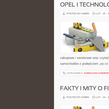
OPEL I TECHNOL
POSTED BY ADMIN
LUT - 25 - 
zakupowe i serwisowe oraz czytać 
samochodów z podejściem „na co dzi
CATEGORIES:
EUROCASH KINDER
FAKTY I MITY O F
POSTED BY ADMIN
LUT - 24 - 