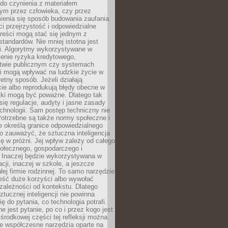
do czynienia z materiałem
ym przez człowieka, czy przez
ienia się sposób budowania zaufania.
i przejrzystość i odpowiedzialne
reści mogą stać się jednym z
tandardów. Nie mniej istotna jest
ki. Algorytmy wykorzystywane w
ocenie ryzyka kredytowego,
twie publicznym czy systemach
i mogą wpływać na ludzkie życie w
etny sposób. Jeżeli działają
cie albo reprodukują błędy obecne w
tki mogą być poważne. Dlatego tak
się regulacje, audyty i jasne zasady
chnologii. Sam postęp techniczny nie
Potrzebne są także normy społeczne i
e określą granice odpowiedzialnego
o zauważyć, że sztuczna inteligencja
się w próżni. Jej wpływ zależy od całego
połecznego, gospodarczego i
. Inaczej będzie wykorzystywana w
acji, inaczej w szkole, a jeszcze
łej firmie rodzinnej. To samo narzędzie
eść duże korzyści albo wywołać
zależności od kontekstu. Dlatego
ztucznej inteligencji nie powinna
ę do pytania, co technologia potrafi.
e jest pytanie, po co i przez kogo jest
rodkowej części tej refleksji można
że współczesne narzędzia oparte na