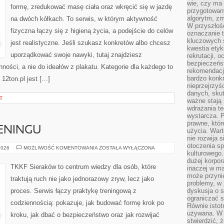
wie, czy ma 
formę, zredukować masę ciała oraz wkręcić się w jazdę
przygotowan
algorytm, zm
na dwóch kółkach. To serwis, w którym aktywność
W przyszłośc
fizyczna łączy się z higieną życia, a podejście do celów
oznaczanie t
kluczowych s
jest realistyczne. Jeśli szukasz konkretów albo chcesz
kwestia ety
uporządkować swoje nawyki, tutaj znajdziesz
rekrutacji, 
bezpieczeńs
ści, a nie do ideałów z plakatu. Kategorie dla każdego to
rekomendacj
bardzo konkr
 12ton.pl jest […]
nieprzejrzyś
danych, sku
T
ważne stają 
wdrażania te
wystarcza. 
prawne, któr
ENINGU
użycia. Wart
nie rozwija 
otoczenia s
PLANOWANIE
2026
MOŻLIWOŚĆ KOMENTOWANIA
ZOSTAŁA WYŁĄCZONA
kulturowego
TRENINGU
dużej korpor
TKKF Sieraków to centrum wiedzy dla osób, które
inaczej w ma
może przyni
traktują ruch nie jako jednorazowy zryw, lecz jako
problemy, w 
proces. Serwis łączy praktykę treningową z
dyskusja o s
ograniczać si
codziennością: pokazuje, jak budować formę krok po
Równie istotn
używana. W ś
kroku, jak dbać o bezpieczeństwo oraz jak rozwijać
stwierdzić, 