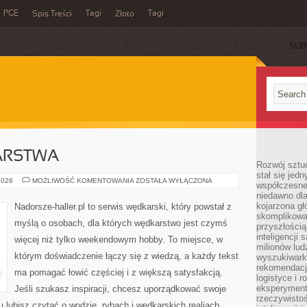
PGE
Tagi
Tagi
Spis Treści
Złoto
SUB
ARSTWA
Rozwój sztuc
stał się jed
HISTORIA
2026
MOŻLIWOŚĆ KOMENTOWANIA
ZOSTAŁA WYŁĄCZONA
współczesne
WĘDKARSTWA
niedawno dla
kojarzona gł
Nadorsze-haller.pl to serwis wędkarski, który powstał z
skomplikowa
myślą o osobach, dla których wędkarstwo jest czymś
przyszłością
inteligencji
więcej niż tylko weekendowym hobby. To miejsce, w
milionów lud
którym doświadczenie łączy się z wiedzą, a każdy tekst
wyszukiwark
rekomendacji
ma pomagać łowić częściej i z większą satysfakcją.
logistyce i 
eksperymente
Jeśli szukasz inspiracji, chcesz uporządkować swoje
rzeczywistoś
tu lubisz czytać o wodzie, rybach i wędkarskich realiach,