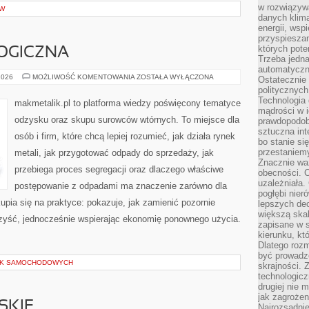
w rozwiązyw
ÓW
danych klim
energii, wsp
przyspiesza
których poten
OGICZNA
Trzeba jedna
automatyczn
EDUKACJA
2026
MOŻLIWOŚĆ KOMENTOWANIA
ZOSTAŁA WYŁĄCZONA
Ostatecznie 
EKOLOGICZNA
politycznyc
Technologia 
makmetalik.pl to platforma wiedzy poświęcony tematyce
mądrości w 
odzysku oraz skupu surowców wtórnych. To miejsce dla
prawdopodob
sztuczna int
osób i firm, które chcą lepiej rozumieć, jak działa rynek
bo stanie si
przestaniem
metali, jak przygotować odpady do sprzedaży, jak
Znacznie waż
przebiega proces segregacji oraz dlaczego właściwe
obecności. C
uzależniała.
postępowanie z odpadami ma znaczenie zarówno dla
pogłębi nie
skupia się na praktyce: pokazuje, jak zamienić pozornie
lepszych dec
większą skal
zyść, jednocześnie wspierając ekonomię ponownego użycia.
zapisane w 
kierunku, kt
Dlatego rozm
być prowadz
EK SAMOCHODOWYCH
skrajności. 
technologicz
drugiej nie 
jak zagrożen
SKIE
Najrozsądnie