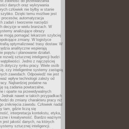
jest zdolność do przetwarzania
lości danych oraz wykrywania
rych człowiek nie byłby w stanie
 szybko. Dzięki temu możliwe jest
e procesów, automatyzacja
h zadań i tworzenie narzędzi
ch decyzje w wielu branżach. W
ystemy analizujące obrazy
ne mogą pomagać lekarzom szybciej
epokojące zmiany. W logistyce
trafią optymalizować trasy dostaw. W
zędzia analityczne wspierają
e popytu i planowanie działań.
 rozwój sztucznej inteligencji budzi
i wątpliwości. Jedno z najczęściej
ch dotyczy rynku pracy. Wiele osób
ię, czy inteligentne systemy zastąpią
jnych zawodach. Odpowiedź nie jest
eważ wpływ technologii zależy od
racy. Najbardziej podatne na
ję są zadania powtarzalne,
e i oparte na przewidywalnych
. Jednak nawet w takich przypadkach
hodzi do zmiany charakteru pracy niż
go zniknięcia zawodu. Człowiek nadal
y tam, gdzie liczą się
ność, interpretacja kontekstu, etyka,
łeczne i kreatywność. Bardzo ważnym
 jest jakość danych, na których
systemy sztucznej inteligencji.