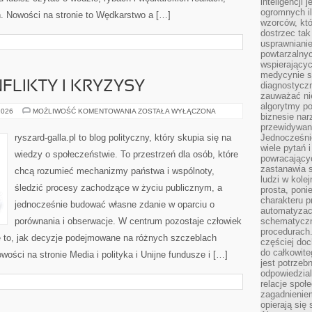
inteligencji 
ogromnych i
ń. Nowości na stronie to Wędkarstwo a […]
wzorców, któ
dostrzec tak
usprawniani
powtarzalnyc
wspierający
medycynie s
FLIKTY I KRYZYSY
diagnostycz
zauważać ni
algorytmy po
POLITYCZNE
2026
MOŻLIWOŚĆ KOMENTOWANIA
ZOSTAŁA WYŁĄCZONA
biznesie nar
KONFLIKTY
I
przewidywani
KRYZYSY
ryszard-galla.pl to blog polityczny, który skupia się na
Jednocześnie
wiele pytań 
wiedzy o społeczeństwie. To przestrzeń dla osób, które
powracający
zastanawia s
chcą rozumieć mechanizmy państwa i wspólnoty,
ludzi w kole
śledzić procesy zachodzące w życiu publicznym, a
prosta, poni
charakteru p
jednocześnie budować własne zdanie w oparciu o
automatyzac
porównania i obserwacje. W centrum pozostaje człowiek
schematyczn
procedurach
że to, jak decyzje podejmowane na różnych szczeblach
częściej doc
do całkowite
wości na stronie Media i polityka i Unijne fundusze i […]
jest potrzebn
odpowiedzial
relacje spo
zagadnieniem
opierają się 