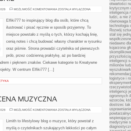
otwartości n
krytycznym 
TECHNIKI
2026
MOŻLIWOŚĆ KOMENTOWANIA
ZOSTAŁA WYŁĄCZONA
inteligencja
MALARSKIE
ludzi, a nie
Elfiki777 to inspirujący blog dla osób, które chcą
równowaga b
technologia
ilustrować i pisać ręcznie w sposób przyjemny. To
Rozwój sztuc
miejsce powstało z myślą o tych, którzy kochają linię,
stał się jed
współczesne
cenią notes i chcą budować własny charakter w rysunku
niedawno dla
kojarzona gł
oraz piśmie. Strona prowadzi czytelnika od pierwszych
skomplikowa
prób, przez codzienną praktykę, aż po bardziej
przyszłością
inteligencji
drem i pięknem znaków. Ciekawe kategorie to Kreatywne
milionów lud
rojekty. W centrum Elfiki777 […]
wyszukiwark
rekomendacji
logistyce i 
ETYKA
eksperymente
rzeczywistoś
inteligencji 
ogromnych i
CENA MUZYCZNA
wzorców, któ
dostrzec tak
usprawniani
ZAGRANICZNA
2026
MOŻLIWOŚĆ KOMENTOWANIA
ZOSTAŁA WYŁĄCZONA
SCENA
powtarzalnyc
MUZYCZNA
wspierający
Limith to lifestylowy blog o muzyce, który powstał z
medycynie s
diagnostycz
myślą o czytelnikach szukających lekkości po całym
zauważać ni