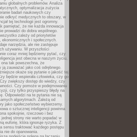
aniu globalnych problemów. Analiza
atycznych, optymalizacja zużycia
ieranie badań naukowych czy
nie odkryć medycznych to obszary, w
cjał tej technologii jest ogromny.
k pamiętać, że nie każda innowacja
ie prowadzi do dobra wspólnego.
wszystko zależy od priorytetów
h, ekonomicznych i społecznych.
daje narzędzia, ale nie zastępuje
ich używaniu. W przyszłości
nie coraz mniej będziemy pytać, czy
eligencja jest obecna w naszym życiu,
ę ona tak powszechna, że
y ją zauważać jako coś odrębnego.
niejsze okaże się pytanie o jakość tej
zy będzie wspierała człowieka, czy go
 Czy zwiększy dostęp do wiedzy, czy
równości. Czy pomoże w podejmowaniu
yzji, czy tylko przyspieszy błędy na
ę. Odpowiedzi na te pytania nie są
samych algorytmach. Zależą od
óry jako społeczeństwo wybierzemy.
owa o sztucznej inteligencji powinna
ona spokojnie, rzeczowo i bez
Z jednej strony nie warto popadać w
ną euforię, która ignoruje ryzyka. Z
ma sensu traktować każdego postępu
ia nie do opanowania.
jsze podejście polega na łączeniu