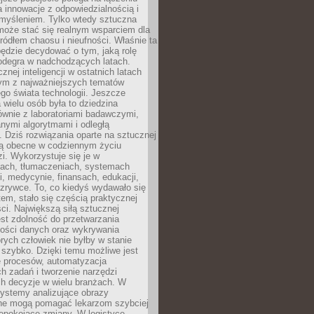
a innowacje z odpowiedzialnością i
myśleniem. Tylko wtedy sztuczna
 może stać się realnym wsparciem dla
 źródłem chaosu i nieufności. Właśnie ta
ędzie decydować o tym, jaką rolę
 odegra w nadchodzących latach.
znej inteligencji w ostatnich latach
nym z najważniejszych tematów
go świata technologii. Jeszcze
 wielu osób była to dziedzina
ównie z laboratoriami badawczymi,
nymi algorytmami i odległą
. Dziś rozwiązania oparte na sztucznej
 są obecne w codziennym życiu
zi. Wykorzystuje się je w
ach, tłumaczeniach, systemach
, medycynie, finansach, edukacji,
rozrywce. To, co kiedyś wydawało się
m, stało się częścią praktycznej
ci. Największą siłą sztucznej
jest zdolność do przetwarzania
lości danych oraz wykrywania
rych człowiek nie byłby w stanie
 szybko. Dzięki temu możliwe jest
e procesów, automatyzacja
h zadań i tworzenie narzędzi
ch decyzje w wielu branżach. W
ystemy analizujące obrazy
ne mogą pomagać lekarzom szybciej
epokojące zmiany. W logistyce