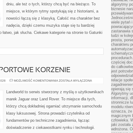
dniu, ale też o tych, którzy chcą być na bieżąco. To
algorytmy po
biznesie nar
miejsce, w którym rytmy spotykają się z historiami, a
przewidywani
Jednocześnie
nowości łączą się z klasyką. Całość ma charakter bez
wiele pytań 
nadęcia, dzięki czemu muzyka staje się tu bardziej
powracający
zastanawia s
o łatwo, jak słucha. Ciekawe kategorie na stronie to Gatunki
ludzi w kole
prosta, poni
charakteru p
automatyzac
schematyczn
procedurach
częściej doc
do całkowite
SPORTOWE KORZENIE
jest potrzebn
odpowiedzial
relacje spo
MOTORSPORT
2026
MOŻLIWOŚĆ KOMENTOWANIA
ZOSTAŁA WYŁĄCZONA
I
zagadnieniem
SPORTOWE
opierają się 
KORZENIE
Landworld to serwis stworzony z myślą o użytkownikach
Algorytmy u
informacji, d
marek Jaguar oraz Land Rover. To miejsce dla tych,
stronnicze l
którzy chcą dokładniej ogarniać utrzymanie samochodu
modelu równ
oznacza, że 
klasy luksusowej. Strona prowadzi czytelnika od
magicznym b
człowieka. W
fundamentów po techniczne zagadnienia, łącząc
jaki została
doświadczenie z ciekawostkami rynku i technologii.
wdrożona. Od