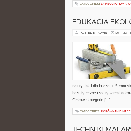
CATEGORIES:
SYMBOLIKA KWIAT
EDUKACJA EKOL
POSTED BY ADMIN
LUT - 23 - 
natury, jak i dla budżetu. Strona 
bezużyteczne rzeczy w realną kor
Ciekawe kategorie […]
CATEGORIES:
PORÓWNANIE MAR
TECHNIKI MALAR