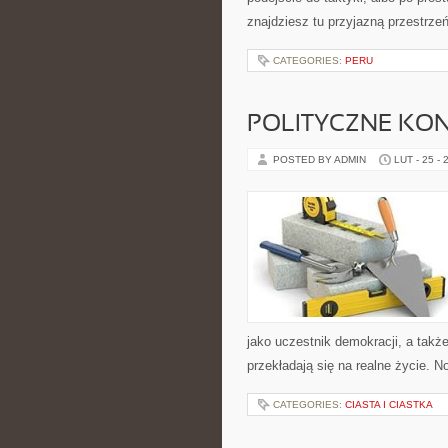
znajdziesz tu przyjazną przestrze
CATEGORIES:
PERU
POLITYCZNE KON
POSTED BY ADMIN
LUT - 25 - 
jako uczestnik demokracji, a tak
przekładają się na realne życie. No
CATEGORIES:
CIASTA I CIASTKA