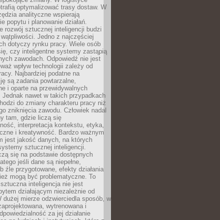
trafią optymalizować trasy dostaw. W
zędzia analityczne wspierają
e popytu i planowanie działań.
 rozwój sztucznej inteligencji budzi
i wątpliwości. Jedno z najczęściej
ch dotyczy rynku pracy. Wiele osób
ię, czy inteligentne systemy zastąpią
jnych zawodach. Odpowiedź nie jest
eważ wpływ technologii zależy od
racy. Najbardziej podatne na
ję są zadania powtarzalne,
e i oparte na przewidywalnych
. Jednak nawet w takich przypadkach
hodzi do zmiany charakteru pracy niż
go zniknięcia zawodu. Człowiek nadal
y tam, gdzie liczą się
ność, interpretacja kontekstu, etyka,
łeczne i kreatywność. Bardzo ważnym
 jest jakość danych, na których
systemy sztucznej inteligencji.
czą się na podstawie dostępnych
latego jeśli dane są niepełne,
ub źle przygotowane, efekty działania
ież mogą być problematyczne. To
sztuczna inteligencja nie jest
ytem działającym niezależnie od
 dużej mierze odzwierciedla sposób, w
 zaprojektowana, wytrenowana i
powiedzialność za jej działanie