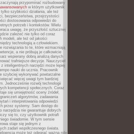
 zaczynają przypominać rozbudowany
zaawansowanych
w którym użytkownik
 tylko szybkości działania, ale też
i, bezpieczeństwa, przejrzystości
ości dostosowania odpowiedzi do
etnych potrzeb i kontekstów. Wielu
wraca uwagę, że przyszłość sztucznej
będzie zależeć nie tylko od coraz
 modeli, ale też od jakości
iędzy technologią a człowiekiem.
e rozwiązania to te, które wzmacniają
etencje, a nie próbują je całkowicie
karz wspierany dobrą analizą danych
ować trafniejsze decyzje. Nauczyciel
 z inteligentnych narzędzi może lepiej
empo nauki do ucznia. Pracownik
e szybciej wykonywać powtarzalne
święcać więcej uwagi tym bardziej
. Jednocześnie rozwój technologii
ch kompetencji społecznych. Coraz
taje się umiejętność oceny źródeł,
ograniczeń algorytmów, zadawania
ytań i interpretowania odpowiedzi
h przez systemy. Sam dostęp do
go narzędzia nie gwarantuje dobrych
iczy się to, czy użytkownik potrafi
 niego świadomie. W tym sensie
rowa staje się jednym z
zych zadań współczesnego świata.
eligencja może też odegrać ważną rolę