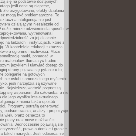
czą się na podstawie dostępnych
latego jeśli dane są niepełne,
ub źle przygotowane, efekty działania
ież mogą być problematyczne. To
sztuczna inteligencja nie jest
ytem działającym niezależnie od
 dużej mierze odzwierciedla sposób, w
 zaprojektowana, wytrenowana i
powiedzialność za jej działanie
c na ludziach i instytucjach, które z
ają. W kontekście edukacji sztuczna
 otwiera ogromne możliwości. Może
rsonalizację nauki, pomagać w
u materiałów, tłumaczyć trudne
tszym językiem i ułatwiać dostęp do
giej strony pojawia się pytanie o to,
ne poleganie na gotowych
h nie osłabi samodzielnego myślenia.
zyko, jeśli narzędzia są używane
nie. Największą wartość przynoszą
tają się wsparciem dla człowieka, a nie
dla jego wysiłku intelektualnego.
eligencja zmienia także sposób
eści. Programy potrafią generować
zy, podsumowania, analizy i propozycje
la wielu branż oznacza to
nie pracy oraz nowe możliwości
owania. Jednocześnie pojawiają się
tentyczność, prawa autorskie i granice
a takich narzędzi. Jeśli odbiorca nie