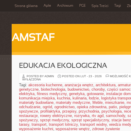
Aple
Archiwum
PGE
Tagi
Strona główna
Spis Treści
Zł
AMSTAF
EDUKACJA EKOLOGICZNA
POSTED BY ADMIN
POSTED ON LUT - 23 - 2026
MOŻLIWOŚĆ 
WYŁĄCZONA
Tagi:
akcesoria kuchenne
,
aranżacja wnętrz
,
architektura
,
armatur
genetyczne
,
biotechnologia
,
budownictwo
,
choroby
,
części samo
elektryka
,
fitness medyczny
,
genetyka
,
gotowanie
,
instalacje do
komunikacja miejska
,
kuchnia
,
kulinaria
,
łodzie
,
logistyka transpo
materiały budowlane
,
materiały medyczne
,
Meble
,
mieszkanie
,
mo
odchudzanie
,
ogród
,
ogrodnictwo
,
opieka zdrowotna
,
patio
,
pielęgn
spożywcze
,
profilaktyka
,
przepisy
,
przychodnia
,
psychologia
,
rece
restauracje
,
rowery elektryczne
,
rozrywka
,
rtv agd
,
samochody
,
s
spożywczy
,
sprzęt medyczny
,
sprzęt specjalistyczny
,
stacje ben
tarasy
,
transport
,
transport lotniczy
,
transport wodny
,
wiedza med
wyposażenie kuchni
,
wyposażenie wnętrz
,
zdrowe żywienie