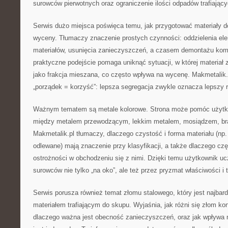
surowców pierwotnych oraz ograniczenie ilości odpadów trafiają
Serwis dużo miejsca poświęca temu, jak przygotować materiały d
wyceny. Tłumaczy znaczenie prostych czynności: oddzielenia el
materiałów, usunięcia zanieczyszczeń, a czasem demontażu ko
praktyczne podejście pomaga uniknąć sytuacji, w której materiał 
jako frakcja mieszana, co często wpływa na wycenę. Makmetalik
„porządek = korzyść”: lepsza segregacja zwykle oznacza lepszy r
Ważnym tematem są metale kolorowe. Strona może pomóc użytko
między metalem przewodzącym, lekkim metalem, mosiądzem, br
Makmetalik.pl tłumaczy, dlaczego czystość i forma materiału (np.
odlewane) mają znaczenie przy klasyfikacji, a także dlaczego c
ostrożności w obchodzeniu się z nimi. Dzięki temu użytkownik u
surowców nie tylko „na oko”, ale też przez pryzmat właściwości 
Serwis porusza również temat złomu stalowego, który jest najba
materiałem trafiającym do skupu. Wyjaśnia, jak różni się złom ko
dlaczego ważna jest obecność zanieczyszczeń, oraz jak wpływa n