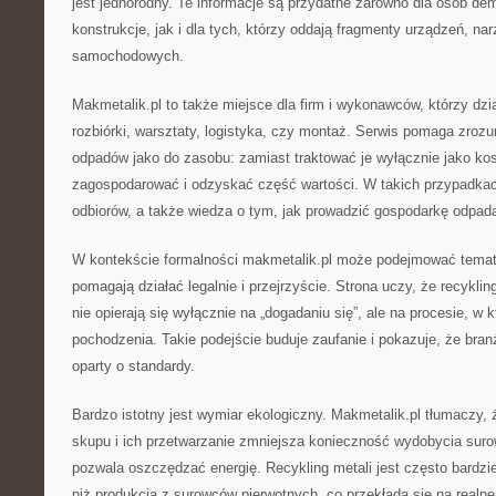
jest jednorodny. Te informacje są przydatne zarówno dla osób de
konstrukcje, jak i dla tych, którzy oddają fragmenty urządzeń, na
samochodowych.
Makmetalik.pl to także miejsce dla firm i wykonawców, którzy dzia
rozbiórki, warsztaty, logistyka, czy montaż. Serwis pomaga zroz
odpadów jako do zasobu: zamiast traktować je wyłącznie jako ko
zagospodarować i odzyskać część wartości. W takich przypadkach
odbiorów, a także wiedza o tym, jak prowadzić gospodarkę odpa
W kontekście formalności makmetalik.pl może podejmować temat 
pomagają działać legalnie i przejrzyście. Strona uczy, że recykli
nie opierają się wyłącznie na „dogadaniu się”, ale na procesie, w 
pochodzenia. Takie podejście buduje zaufanie i pokazuje, że branż
oparty o standardy.
Bardzo istotny jest wymiar ekologiczny. Makmetalik.pl tłumaczy,
skupu i ich przetwarzanie zmniejsza konieczność wydobycia suro
pozwala oszczędzać energię. Recykling metali jest często bardzi
niż produkcja z surowców pierwotnych, co przekłada się na realne