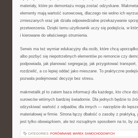
materiały, które po demontażu mogą zostać odzyskane. Makmetal
elementy mają wartość surowcową, dlaczego nie wolno ich wyrz
zmieszanych oraz jak działa odpowiedzialne przekazywanie sprzę
przetworzenia. Dzięki temu użytkownik uczy się podejścia, w kt
i kierowane do właściwego strumienia.
Serwis ma też wymiar edukacyjny dla osób, które chcą uporządko
albo pozbyć się niepotrzebnych elementów po remoncie czy demo
podpowiada, jak planować segregację, jak przygotować transport, 
rozdzielić, a co lepiej oddać jako mieszane. To praktyczne podej
pozwala podejmować decyzje bez stresu.
makmetalik.pl to zatem baza informacji dla każdego, kto chce dzi
surowców wtórnych bardziej świadomie. Dla jednych będzie to źró
odzyskiwać wartość z odpadów, dla innych — narzędzie do lepszej
materiałowej w firmie. Strona łączy dbałość o zasoby z praktyką, 
jest tylko obowiązkiem, ale też rozsądnym sposobem na to, by z
CATEGORIES:
PORÓWNANIE MAREK SAMOCHODOWYCH