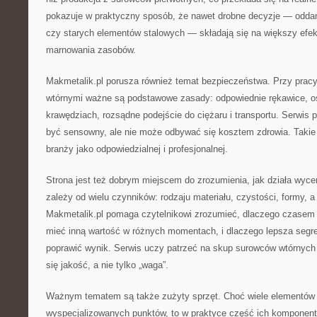
pokazuje w praktyczny sposób, że nawet drobne decyzje — odda
czy starych elementów stalowych — składają się na większy efek
marnowania zasobów.
Makmetalik.pl porusza również temat bezpieczeństwa. Przy pracy
wtórnymi ważne są podstawowe zasady: odpowiednie rękawice, os
krawędziach, rozsądne podejście do ciężaru i transportu. Serwis 
być sensowny, ale nie może odbywać się kosztem zdrowia. Takie
branży jako odpowiedzialnej i profesjonalnej.
Strona jest też dobrym miejscem do zrozumienia, jak działa wyce
zależy od wielu czynników: rodzaju materiału, czystości, formy, a
Makmetalik.pl pomaga czytelnikowi zrozumieć, dlaczego czasem
mieć inną wartość w różnych momentach, i dlaczego lepsza segre
poprawić wynik. Serwis uczy patrzeć na skup surowców wtórnych 
się jakość, a nie tylko „waga”.
Ważnym tematem są także zużyty sprzęt. Choć wiele elementów e
wyspecjalizowanych punktów, to w praktyce część ich komponent