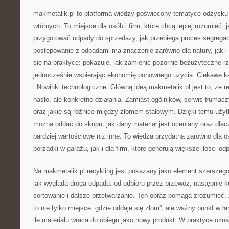
makmetalik.pl to platforma wiedzy poświęcony tematyce odzysk
wtórnych. To miejsce dla osób i firm, które chcą lepiej rozumieć, j
przygotować odpady do sprzedaży, jak przebiega proces segregac
postępowanie z odpadami ma znaczenie zarówno dla natury, jak i 
się na praktyce: pokazuje, jak zamienić pozornie bezużyteczne r
jednocześnie wspierając ekonomię ponownego użycia. Ciekawe ka
i Nowinki technologiczne. Główną ideą makmetalik.pl jest to, że re
hasło, ale konkretne działania. Zamiast ogólników, serwis tłumac
oraz jakie są różnice między złomem stalowym. Dzięki temu użytk
można oddać do skupu, jak dany materiał jest oceniany oraz dlacz
bardziej wartościowe niż inne. To wiedza przydatna zarówno dla o
porządki w garażu, jak i dla firm, które generują większe ilości 
Na makmetalik.pl recykling jest pokazany jako element szerszeg
jak wygląda droga odpadu: od odbioru przez przewóz, następnie ko
sortowanie i dalsze przetwarzanie. Ten obraz pomaga zrozumieć
to nie tylko miejsce „gdzie oddaje się złom”, ale ważny punkt w ł
ile materiału wraca do obiegu jako nowy produkt. W praktyce ozn