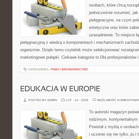
osobach, które chcą rozsąd
jednocześnie rozumieć, jak 
pielęgnacyjne, na czym po
estetyczne oraz które zabi
uzasadnienie. To miejsce ł
pielęgnacyjną z wiedzą o komponentach i mechanizmach zachodz
organizmie. Dzięki temu czytelnik może selekcjonować rozwiązan
marketingowe pułapki. Ciekawe kategorie to Dla profesjonalistów
CATEGORIES:
PIWO I BROWARNICTWO
EDUKACJA W EUROPIE
POSTED BY ADMIN
LUT - 14 - 2026
MOŻLIWOŚĆ KOMENTOWA
To autorski magazyn poświę
rodzimym, kontynentalnym
Powstał z myślą o osobach,
i uczenie się nie tylko „tu i