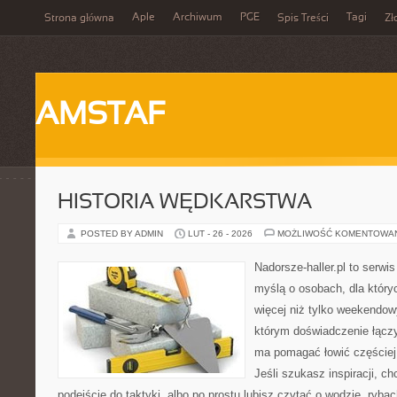
Aple
Archiwum
PGE
Tagi
Strona główna
Spis Treści
Zł
AMSTAF
HISTORIA WĘDKARSTWA
POSTED BY ADMIN
LUT - 26 - 2026
MOŻLIWOŚĆ KOMENTOWA
Nadorsze-haller.pl to serwi
myślą o osobach, dla któr
więcej niż tylko weekendo
którym doświadczenie łączy
ma pomagać łowić częściej 
Jeśli szukasz inspiracji, 
podejście do taktyki, albo po prostu lubisz czytać o wodzie, rybac