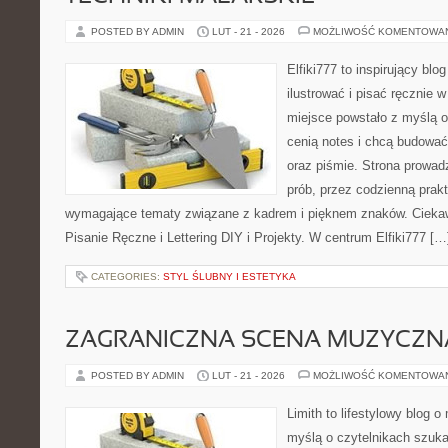
POSTED BY ADMIN
LUT - 21 - 2026
MOŻLIWOŚĆ KOMENTOWA
Elfiki777 to inspirujący blo
ilustrować i pisać ręcznie 
miejsce powstało z myślą o 
cenią notes i chcą budować
oraz piśmie. Strona prowad
prób, przez codzienną prakt
wymagające tematy związane z kadrem i pięknem znaków. Ciekaw
Pisanie Ręczne i Lettering DIY i Projekty. W centrum Elfiki777 […
CATEGORIES:
STYL ŚLUBNY I ESTETYKA
ZAGRANICZNA SCENA MUZYCZN
POSTED BY ADMIN
LUT - 21 - 2026
MOŻLIWOŚĆ KOMENTOWA
Limith to lifestylowy blog 
myślą o czytelnikach szuka