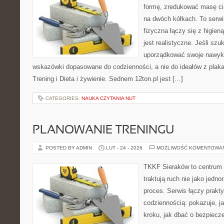
formę, zredukować masę cia
na dwóch kółkach. To serw
fizyczna łączy się z higien
jest realistyczne. Jeśli sz
uporządkować swoje nawyki,
wskazówki dopasowane do codzienności, a nie do ideałów z plakat
Trening i Dieta i żywienie. Sednem 12ton.pl jest […]
CATEGORIES:
NAUKA CZYTANIA NUT
PLANOWANIE TRENINGU
POSTED BY ADMIN
LUT - 24 - 2026
MOŻLIWOŚĆ KOMENTOWA
TKKF Sieraków to centrum w
traktują ruch nie jako jedno
proces. Serwis łączy prakt
codziennością: pokazuje, j
kroku, jak dbać o bezpiecze