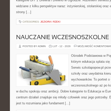
kategorie DIY z Drewna i Drewno w Ogrodzie. Rdzeniem serwisu j
widziane z kilku perspektyw naraz: inżynierskiej, stolarskiej oraz 
strony […]
CATEGORIES:
JEZIORA I RZEKI
NAUCZANIE WCZESNOSZKOLNE
POSTED BY ADMIN
LUT - 12 - 2026
MOŻLIWOŚĆ KOMENTOWA
Ośrodek Podstawowa w Popo
którym edukacja splata się
Serwis szkolapopow.pl prze
szkoły oraz uwydatnia kie
wychowanków. To portret o 
wczesnoszkolnego aż po ko
w duchu spokoju oraz ambicji. Dobre kategorie to Edukacja w Eur
centrum działań znajduje się młody człowiek oraz jego potrzeby
jest tu rozumiana jako fundament […]