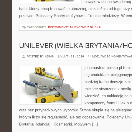
nawyki w duchu świadomej r
tych, którzy chcą trenować skuteczniej, niezależnie od tego, czy 
przerwie. Polecamy Sporty drużynowe i Trening młodzieży. W cen
CATEGORIES:
INSTRUMENTY MUZYCZNE Z BLISKA
UNILEVER (WIELKA BRYTANIA/H
POSTED BY ADMIN
LUT - 23 - 2026
MOŻLIWOŚĆ KOMENTOWA
johnmasters-polska.pl to blo
się produktami pielęgnacyj
bardziej trafne decyzje zak
miejsce stworzone z myślą o
wiedzieć, co nakładają na sk
komponenty formuł i jak b
oraz bez przypadkowych wyborów. Strona skupia się na pielęgnacj
którym liczy się regularność, ale też dopasowanie. Polecamy Unil
Brytania/Holandia) i Kosmetyki. Motywem […]