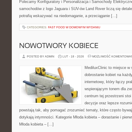
Polecamy Konfiguratory i Personalizacja i Samochody Elektrycz
samochodów z logo Jaguara i SUV-ów Land Rover liczą się detal
potrafią wskazywać na niedomaganie, a przeciąganie […]
CATEGORIES:
FAST FOOD W DOMOWYM WYDANIU
NOWOTWORY KOBIECE
POSTED BY ADMIN
LUT - 18 - 2026
MOŻLIWOŚĆ KOMENTOWA
MediluxClinic to miejsce w 
dobrostanie kobiet na każdy
internetowy, który łączy pr
wspierającym tonem dla z
centrum tej przestrzeni sto
decyzje oraz lepsze rozumi
powstają tak, aby pomagać zrozumieć tematy, które często bywaj
dotykają intymności. Kategorie Młoda kobieta – dorastanie i pierw
Młoda kobieta – […]