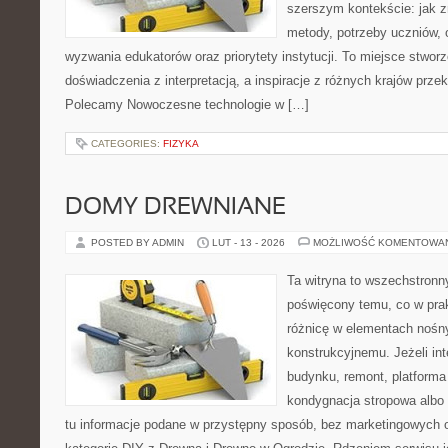
szerszym kontekście: jak z
metody, potrzeby uczniów, 
wyzwania edukatorów oraz priorytety instytucji. To miejsce stworz
doświadczenia z interpretacją, a inspiracje z różnych krajów prze
Polecamy Nowoczesne technologie w […]
CATEGORIES:
FIZYKA
DOMY DREWNIANE
POSTED BY ADMIN
LUT - 13 - 2026
MOŻLIWOŚĆ KOMENTOWA
Ta witryna to wszechstronn
poświęcony temu, co w prak
różnicę w elementach nośn
konstrukcyjnemu. Jeżeli in
budynku, remont, platforma
kondygnacja stropowa albo d
tu informacje podane w przystępny sposób, bez marketingowych 