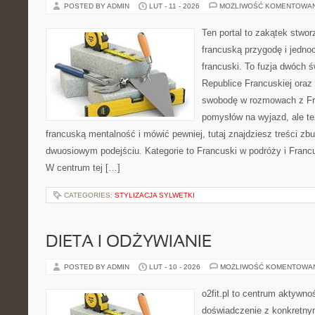
POSTED BY ADMIN
LUT - 11 - 2026
MOŻLIWOŚĆ KOMENTOWA
Ten portal to zakątek stwor
francuską przygodę i jednoc
francuski. To fuzja dwóch 
Republice Francuskiej oraz 
swobodę w rozmowach z Fr
pomysłów na wyjazd, ale t
francuską mentalność i mówić pewniej, tutaj znajdziesz treści z
dwuosiowym podejściu. Kategorie to Francuski w podróży i Francus
W centrum tej […]
CATEGORIES:
STYLIZACJA SYLWETKI
DIETA I ODŻYWIANIE
POSTED BY ADMIN
LUT - 10 - 2026
MOŻLIWOŚĆ KOMENTOWA
o2fit.pl to centrum aktywnoś
doświadczenie z konkretny