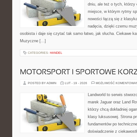
dniu, ale też o tych, którz
miejsce, w którym rytmy spo
nowości łączą się z klasyk
nadęcia, dzięki czemu muzyk
osobista i daje się czytać tak samo łatwo, jak słucha. Ciekawe ka
Muzyczne […]
CATEGORIES:
HANDEL
MOTORSPORT I SPORTOWE KORZ
POSTED BY ADMIN
LUT - 19 - 2026
MOŻLIWOŚĆ KOMENTOWA
Landworld to serwis stworz
marek Jaguar oraz Land Rov
którzy chcą dokładniej oga
klasy luksusowej. Strona p
fundamentów po techniczne
doświadczenie z ciekawostk