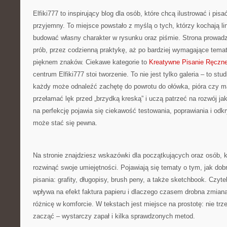
Elfiki777 to inspirujący blog dla osób, które chcą ilustrować i pis
przyjemny. To miejsce powstało z myślą o tych, którzy kochają lin
budować własny charakter w rysunku oraz piśmie. Strona prowadz
prób, przez codzienną praktykę, aż po bardziej wymagające tema
pięknem znaków. Ciekawe kategorie to
Kreatywne Pisanie Ręczn
centrum Elfiki777 stoi tworzenie. To nie jest tylko galeria – to st
każdy może odnaleźć zachętę do powrotu do ołówka, pióra czy m
przełamać lęk przed „brzydką kreską” i uczą patrzeć na rozwój jak
na perfekcję pojawia się ciekawość testowania, poprawiania i odkr
może stać się pewna.
Na stronie znajdziesz wskazówki dla początkujących oraz osób, kt
rozwinąć swoje umiejętności. Pojawiają się tematy o tym, jak dob
pisania: grafity, długopisy, brush peny, a także sketchbook. Czytel
wpływa na efekt faktura papieru i dlaczego czasem drobna zmian
różnicę w komforcie. W tekstach jest miejsce na prostotę: nie trz
zacząć – wystarczy zapał i kilka sprawdzonych metod.