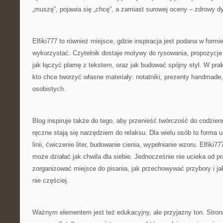
„muszę”, pojawia się „chcę”, a zamiast surowej oceny – zdrowy d
Elfiki777 to również miejsce, gdzie inspiracja jest podana w formie
wykorzystać. Czytelnik dostaje motywy do rysowania, propozycje ć
jak łączyć plamę z tekstem, oraz jak budować spójny styl. W pr
kto chce tworzyć własne materiały: notatniki, prezenty handmade,
osobistych.
Blog inspiruje także do tego, aby przenieść twórczość do codzie
ręczne stają się narzędziem do relaksu. Dla wielu osób to forma 
linii, ćwiczenie liter, budowanie cienia, wypełnianie wzoru. Elfiki7
może działać jak chwila dla siebie. Jednocześnie nie ucieka od p
zorganizować miejsce do pisania, jak przechowywać przybory i ja
nie częściej.
Ważnym elementem jest też edukacyjny, ale przyjazny ton. Stron