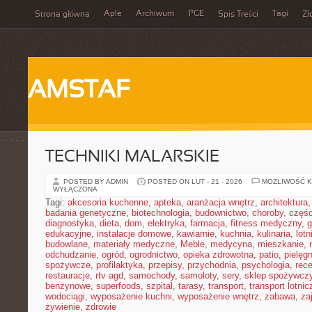
Aple
Archiwum
PGE
Tagi
Strona główna
Spis Treści
Zł
AMSTAF
TECHNIKI MALARSKIE
POSTED BY ADMIN
POSTED ON LUT - 21 - 2026
MOŻLIWOŚĆ 
WYŁĄCZONA
Tagi:
akcesoria kuchenne
,
apteka
,
aranżacja wnętrz
,
architektura
badania genetyczne
,
biotechnologia
,
budownictwo
,
choroby
,
częś
diagnostyka
,
dieta
,
dom
,
elektryka
,
farmacja
,
fitness medyczny
,
g
edukacyjne
,
instalacje domowe
,
kawiarnie
,
kuchnia
,
kulinaria
,
lot
budowlane
,
materiały medyczne
,
Meble
,
medycyna
,
mieszkanie
,
odchudzanie
,
ogród
,
ogrodnictwo
,
opieka zdrowotna
,
patio
,
pielęgn
spożywcze
,
profilaktyka
,
przepisy
,
przychodnia
,
psychologia
,
rece
restauracje
,
rtv agd
,
samochody
,
samoloty
,
sery
,
sklep spożywcz
benzynowe
,
superfoods
,
szpital
,
tarasy
,
transport
,
transport lotnic
wodociągi
,
wyposażenie kuchni
,
wyposażenie wnętrz
,
zabawa
,
za
żywienie
,
zdrowie