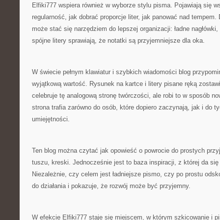
Elfiki777 wspiera również w wyborze stylu pisma. Pojawiają się 
regularność, jak dobrać proporcje liter, jak panować nad tempem
może stać się narzędziem do lepszej organizacji: ładne nagłówki,
spójne litery sprawiają, że notatki są przyjemniejsze dla oka.
W świecie pełnym klawiatur i szybkich wiadomości blog przypomi
wyjątkową wartość. Rysunek na kartce i litery pisane ręką zostawi
celebruje tę analogową stronę twórczości, ale robi to w sposób n
strona trafia zarówno do osób, które dopiero zaczynają, jak i do 
umiejętności.
Ten blog można czytać jak opowieść o powrocie do prostych przy
tuszu, kreski. Jednocześnie jest to baza inspiracji, z której da si
Niezależnie, czy celem jest ładniejsze pismo, czy po prostu odsko
do działania i pokazuje, że rozwój może być przyjemny.
W efekcie Elfiki777 staje się miejscem, w którym szkicowanie i p