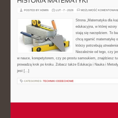
HISTORIA MATEMATYKI
POSTED BY ADMIN
LUT - 7 - 2026
MOŻLIWOŚĆ KOMENTOWAN
Strona „Matematyka dla każ
edukacyjna, w której wzory 
stają się narzędziem. To ba
chcą ogarnić matematykę od
którzy potrzebują utrwalen
Niezależnie od tego, czy j
w nauce, korepetytorem, czy po prostu samoukiem, znajdziesz tu 
prowadzą krok po kroku. Zobacz także Edukacja i Nauka i Metod
jest […]
CATEGORIES:
TECHNIKI ODDECHOWE