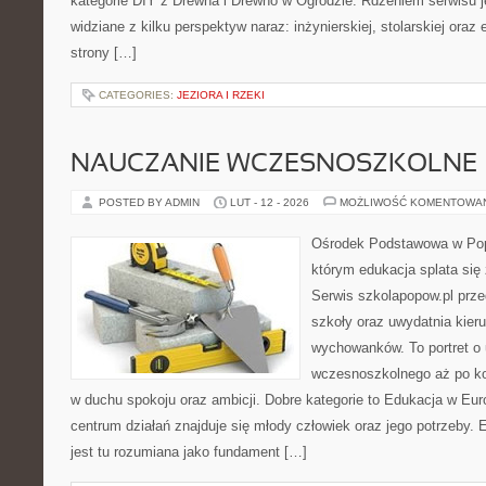
kategorie DIY z Drewna i Drewno w Ogrodzie. Rdzeniem serwisu j
widziane z kilku perspektyw naraz: inżynierskiej, stolarskiej oraz 
strony […]
CATEGORIES:
JEZIORA I RZEKI
NAUCZANIE WCZESNOSZKOLNE
POSTED BY ADMIN
LUT - 12 - 2026
MOŻLIWOŚĆ KOMENTOWA
Ośrodek Podstawowa w Popo
którym edukacja splata się
Serwis szkolapopow.pl prze
szkoły oraz uwydatnia kie
wychowanków. To portret o 
wczesnoszkolnego aż po ko
w duchu spokoju oraz ambicji. Dobre kategorie to Edukacja w Eur
centrum działań znajduje się młody człowiek oraz jego potrzeby
jest tu rozumiana jako fundament […]