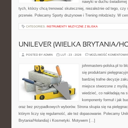
nawyki w duchu świadomej r
tych, którzy chcą trenować skuteczniej, niezależnie od tego, czy 
przerwie. Polecamy Sporty drużynowe i Trening młodzieży. W cen
CATEGORIES:
INSTRUMENTY MUZYCZNE Z BLISKA
UNILEVER (WIELKA BRYTANIA/H
POSTED BY ADMIN
LUT - 23 - 2026
MOŻLIWOŚĆ KOMENTOWA
johnmasters-polska.pl to blo
się produktami pielęgnacyj
bardziej trafne decyzje zak
miejsce stworzone z myślą o
wiedzieć, co nakładają na sk
komponenty formuł i jak b
oraz bez przypadkowych wyborów. Strona skupia się na pielęgnacj
którym liczy się regularność, ale też dopasowanie. Polecamy Unil
Brytania/Holandia) i Kosmetyki. Motywem […]