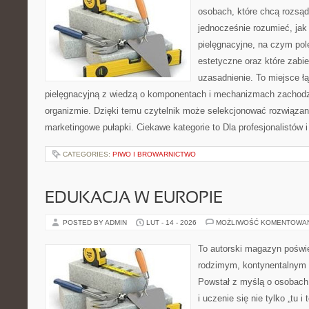
osobach, które chcą rozsąd
jednocześnie rozumieć, jak 
pielęgnacyjne, na czym po
estetyczne oraz które zabi
uzasadnienie. To miejsce ł
pielęgnacyjną z wiedzą o komponentach i mechanizmach zachodz
organizmie. Dzięki temu czytelnik może selekcjonować rozwiązan
marketingowe pułapki. Ciekawe kategorie to Dla profesjonalistów
CATEGORIES:
PIWO I BROWARNICTWO
EDUKACJA W EUROPIE
POSTED BY ADMIN
LUT - 14 - 2026
MOŻLIWOŚĆ KOMENTOWA
To autorski magazyn poświę
rodzimym, kontynentalnym
Powstał z myślą o osobach,
i uczenie się nie tylko „tu i