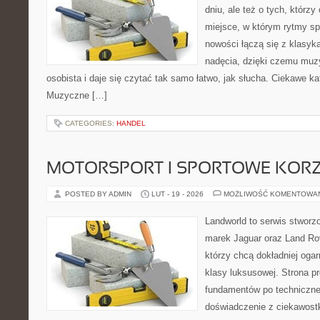
dniu, ale też o tych, którz
miejsce, w którym rytmy spo
nowości łączą się z klasyk
nadęcia, dzięki czemu muzyk
osobista i daje się czytać tak samo łatwo, jak słucha. Ciekawe ka
Muzyczne […]
CATEGORIES:
HANDEL
MOTORSPORT I SPORTOWE KORZ
POSTED BY ADMIN
LUT - 19 - 2026
MOŻLIWOŚĆ KOMENTOWA
Landworld to serwis stworz
marek Jaguar oraz Land Rov
którzy chcą dokładniej oga
klasy luksusowej. Strona p
fundamentów po techniczne
doświadczenie z ciekawostk