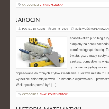
CATEGORIES:
ETYKA MYŚLIWSKA
JAROCIN
POSTED BY ADMIN
LUT - 8 - 2026
MOŻLIWOŚĆ KOMENTOWAN
anabell-kalisz.pl to blog t
skupiony na sercu zachodnie
potrafi wciągnąć historią. 
świata, gdzie mapy spotykaj
szukasz pomysłów na wyjaz
gdzie nie zaglądają wszyscy
dopasowane do różnych stylów zwiedzania. Ciekawe miasta to Piła 
wyłącznie zbiór miejscówek. To historia o wędrówkach – prowadzo
Wielkopolska potrafi być […]
CATEGORIES:
SMAKI KONTYNENTÓW