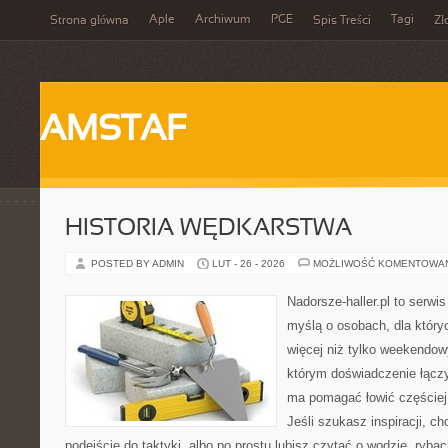
Aple
Archiwum
PGE
Tagi
Strona główna
Spis Treści
Zł
AMSTAF
HISTORIA WĘDKARSTWA
POSTED BY ADMIN
LUT - 26 - 2026
MOŻLIWOŚĆ KOMENTOWA
Nadorsze-haller.pl to serwi
myślą o osobach, dla któr
więcej niż tylko weekendo
którym doświadczenie łączy
ma pomagać łowić częściej 
Jeśli szukasz inspiracji, 
podejście do taktyki, albo po prostu lubisz czytać o wodzie, rybac