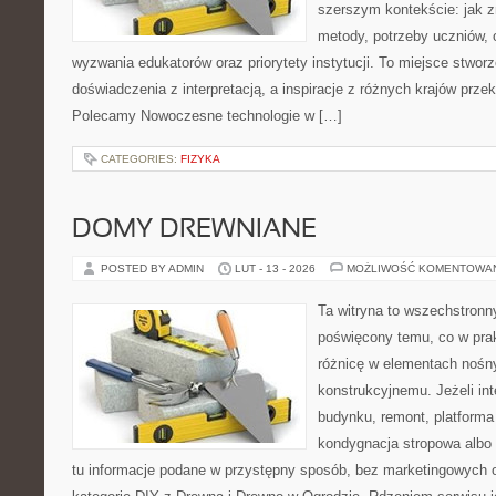
szerszym kontekście: jak z
metody, potrzeby uczniów, 
wyzwania edukatorów oraz priorytety instytucji. To miejsce stworz
doświadczenia z interpretacją, a inspiracje z różnych krajów prze
Polecamy Nowoczesne technologie w […]
CATEGORIES:
FIZYKA
DOMY DREWNIANE
POSTED BY ADMIN
LUT - 13 - 2026
MOŻLIWOŚĆ KOMENTOWA
Ta witryna to wszechstronn
poświęcony temu, co w prak
różnicę w elementach nośn
konstrukcyjnemu. Jeżeli in
budynku, remont, platforma
kondygnacja stropowa albo d
tu informacje podane w przystępny sposób, bez marketingowych 