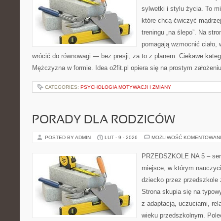
sylwetki i stylu życia. To 
które chcą ćwiczyć mądrzej,
treningu „na ślepo”. Na stro
pomagają wzmocnić ciało, 
wrócić do równowagi — bez presji, za to z planem. Ciekawe kateg
Mężczyzna w formie. Idea o2fit.pl opiera się na prostym założeni
CATEGORIES:
PSYCHOLOGIA MOTYWACJI I ZMIANY
PORADY DLA RODZICÓW
POSTED BY ADMIN
LUT - 9 - 2026
MOŻLIWOŚĆ KOMENTOWAN
PRZEDSZKOLE NA 5 – serw
miejsce, w którym nauczyc
dziecko przez przedszkole 
Strona skupia się na typo
z adaptacją, uczuciami, re
wieku przedszkolnym. Polec