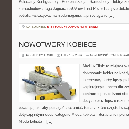
Polecamy Konfiguratory i Personalizacja i Samochody Elektrycz
samochodów z logo Jaguara i SUV-ów Land Rover liczą się detal
potrafią wskazywać na niedomaganie, a przeciąganie […]
CATEGORIES:
FAST FOOD W DOMOWYM WYDANIU
NOWOTWORY KOBIECE
POSTED BY ADMIN
LUT - 18 - 2026
MOŻLIWOŚĆ KOMENTOWA
MediluxClinic to miejsce w 
dobrostanie kobiet na każdy
internetowy, który łączy pr
wspierającym tonem dla z
centrum tej przestrzeni sto
decyzje oraz lepsze rozumi
powstają tak, aby pomagać zrozumieć tematy, które często bywaj
dotykają intymności. Kategorie Młoda kobieta – dorastanie i pierw
Młoda kobieta – […]