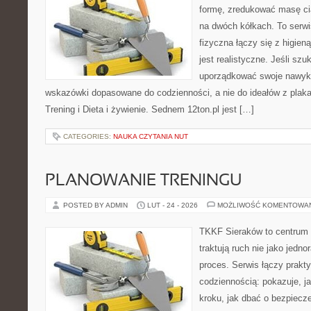
formę, zredukować masę cia
na dwóch kółkach. To serw
fizyczna łączy się z higien
jest realistyczne. Jeśli sz
uporządkować swoje nawyki,
wskazówki dopasowane do codzienności, a nie do ideałów z plakat
Trening i Dieta i żywienie. Sednem 12ton.pl jest […]
CATEGORIES:
NAUKA CZYTANIA NUT
PLANOWANIE TRENINGU
POSTED BY ADMIN
LUT - 24 - 2026
MOŻLIWOŚĆ KOMENTOWA
TKKF Sieraków to centrum w
traktują ruch nie jako jedno
proces. Serwis łączy prakt
codziennością: pokazuje, j
kroku, jak dbać o bezpiecze