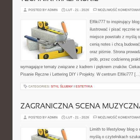
POSTED BY ADMIN
LUT - 21 - 2026
MOŻLIWOŚĆ KOMENTOWA
Elfiki777 to inspirujący blo
ilustrować i pisać ręcznie 
miejsce powstało z myślą o 
cenią notes i chcą budować
oraz piśmie. Strona prowad
prób, przez codzienną prakt
wymagające tematy związane z kadrem i pięknem znaków. Ciekaw
Pisanie Ręczne i Lettering DIY i Projekty. W centrum Elfiki777 […
CATEGORIES:
STYL ŚLUBNY I ESTETYKA
ZAGRANICZNA SCENA MUZYCZN
POSTED BY ADMIN
LUT - 21 - 2026
MOŻLIWOŚĆ KOMENTOWA
Limith to lifestylowy blog 
myślą o czytelnikach szuka