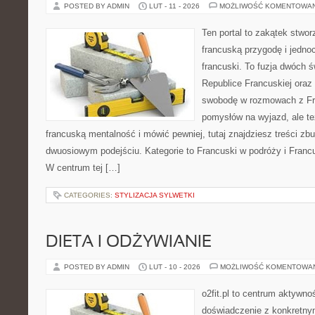
POSTED BY ADMIN
LUT - 11 - 2026
MOŻLIWOŚĆ KOMENTOWA
Ten portal to zakątek stwor
francuską przygodę i jednoc
francuski. To fuzja dwóch 
Republice Francuskiej oraz 
swobodę w rozmowach z Fr
pomysłów na wyjazd, ale t
francuską mentalność i mówić pewniej, tutaj znajdziesz treści z
dwuosiowym podejściu. Kategorie to Francuski w podróży i Francus
W centrum tej […]
CATEGORIES:
STYLIZACJA SYLWETKI
DIETA I ODŻYWIANIE
POSTED BY ADMIN
LUT - 10 - 2026
MOŻLIWOŚĆ KOMENTOWA
o2fit.pl to centrum aktywnoś
doświadczenie z konkretny