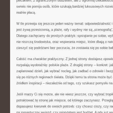
plecakiem, z ograniczonym budżetem, ale z ogromną ciekawością ś
serwis nie pomija osób, które szukają bardziej luksusowych rozwi
realnie płacą.
W tle przewija się jeszcze jeden ważny temat: odpowiedzialność
jest żywą przestrzenią, a plaże, rafy i wydmy nie są „scenografią”
Dlatego zachęcamy do prostych praktyk: sprzątanie po sobie, wyb
nie niszczą środowiska, oraz wspierania miejsc, które dbają o nat
cieszyć się podróżami bez poczucia, że zostawia się po sobie ba
Całość ma charakter praktyczny. Z jednej strony dostajesz opowie
rozpalają wyobraźnię: polskie plaże. Z drugiej strony – konkret: j
zaplanować dzień, jak wybrać nocleg, jak zadbać o zdrowie i bez
się po różnych regionach świata. Dzięki temu ta strona może być 
źródłem inspiracji – niezależnie od tego, czy szukasz pomysłu n
Jeśli marzy Ci się morze, ale nie wiesz jeszcze, czy wybrać trop
potraktować tę stronę jak miejsce, od którego zaczynasz. Przegląd
dopasujesz kierunek do swoich potrzeb: czy chcesz ciszy, czy rac
na romantyczny wyjazd; czy priorytetem jest budżet. A gdy już wy