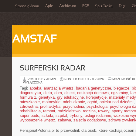
Aple
Archiwum
PGE
Tagi
Strona główna
Spis Treści
Zł
AMSTAF
SURFERSKI RADAR
POSTED BY ADMIN
POSTED ON LUT - 8 - 2026
MOŻLIWOŚĆ K
WYŁĄCZONA
Tagi:
apteka
,
aranżacja wnętrz
,
badania genetyczne
,
biegacze
,
bi
diagnostyka
,
dieta
,
dom
,
dzieci
,
edukacja domowa
,
egzaminy
,
far
formuła 1
,
genetyka
,
gry edukacyjne
,
korepetycje
,
materiały med
mieszkanie
,
motocykle
,
odchudzanie
,
ogród
,
opieka nad dziećmi
,
zdrowotna
,
profilaktyka
,
przychodnia
,
psychologia
,
psychologia dz
rehabilitacja
,
remont
,
rodzicielstwo
,
rodzina
,
rowery
,
sporty motor
superfoods
,
szkoła
,
szpital
,
trybuny
,
usługi rodzinne
,
wczesne wy
wyposażenie wnętrz
,
zabawa
,
zajęcia dodatkowe
,
zdrowe żywieni
PensjonatPolonia.pl to przewodnik dla osób, które kochają ocean