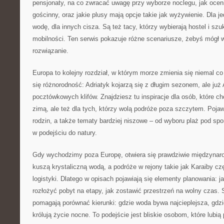
pensjonaty, na co zwracać uwagę przy wyborze noclegu, jak oceni
gościnny, oraz jakie plusy mają opcje takie jak wyżywienie. Dla 
wodę, dla innych cisza. Są też tacy, którzy wybierają hostel i s
mobilności. Ten serwis pokazuje różne scenariusze, żebyś mógł 
rozwiązanie.
Europa to kolejny rozdział, w którym morze zmienia się niemal co 
się różnorodność: Adriatyk kojarzą się z długim sezonem, ale już A
pocztówkowych klifów. Znajdziesz tu inspiracje dla osób, które ch
zimą, ale też dla tych, którzy wolą podróże poza szczytem. Pojawi
rodzin, a także tematy bardziej niszowe – od wyboru plaż pod spo
w podejściu do natury.
Gdy wychodzimy poza Europę, otwiera się prawdziwie międzynaro
kuszą krystaliczną wodą, a podróże w rejony takie jak Karaiby c
logistyki. Dlatego w opisach pojawiają się elementy planowania: ja
rozłożyć pobyt na etapy, jak zostawić przestrzeń na wolny czas. S
pomagają porównać kierunki: gdzie woda bywa najcieplejsza, gdzie
królują życie nocne. To podejście jest bliskie osobom, które lubi