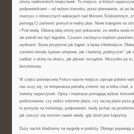
strony nadmorskich miejscówek. To miejsce, w którym wypoczyne
podpowiedziami – od wyboru kierunku, przez planowanie, aż po be
marzysz o słonecznych wakacjach nad Morzem Śródziemnym, znajd
pomogą Ci zamienić pomysł w realny plan. Nowe kategorie na str
i Pod wodą. Główną ideą strony jest pokazanie, że wielka woda ma
ale potrafi też być łagodne. Czasem zachwyca miękkim piaskiem
wydmami. Bywa przyjemne jak kąpiel, a bywa chłodniejsze. Dlateg
zarówno tematy typowo urlopowe, jak i bardziej „praktyczne”: jak 
zadbać o skórę na słońcu, jak pływać rozsądnie. Wszystko po to,
bezstresowy.
W części poświęconej Polsce ważne miejsce zajmuje polskie wybr
nas uczy się, że temperatura potrafią zmienić się w kilka chwil,
świetny wypoczynek. Opisy i inspiracje pomagają wybrać kierune
podróżowania: czy wolisz rodzinne plaże, czy raczej plaże poza 
tu pomysły na miniurlopy, podpowiedzi, kiedy jechać na przełomie
jak cieszyć się morzem nawet wtedy, gdy dzień jest kapryśny.
Duży nacisk kładziemy na wygodę w podróży. Dlatego pojawiają si