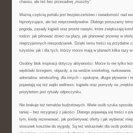
chaosu, ale też bez przesadnej „musztry”.
Ważną częścią portalu jest bezpieczeństwo i świadomość nad wod
hipnotyzujące, ale też nieprzewidywalne. Dlatego poruszamy tema
pogoda, zasady kąpieli oraz proste nawyki, które zwiększają kom
rodzin: jak pilnować dzieci na plaży, jak planować przerwy w słoń
nieprzyjemnych niespodzianek. Dzięki temu treści są przydatne 
turystów, jak i dla tych, którzy morze mają w planach kilka razy w
Osobny blok inspiracji dotyczy aktywności. Morze to nie tylko leż
wędrówki brzegiem, objazdy, a na wodzie snorkeling, nurkowanie.
adrenalina: windsurfing, dla innych – spokojne, długie pływanie i r
pojawiają się też wątki wellness: kąpiele oraz pomysły na „miękki
priorytetem jest rytuały odpoczynku.
Nie brakuje też tematów budżetowych. Wiele osób szuka sposobu
taniej – bez rezygnacji z jakości. Dlatego pojawiają się treści o
tym, kiedy rezerwować, jak porównywać oferty i jak wybierać miej
stosunek kosztów do wygody. Są też wskazówki dla osób podróżu