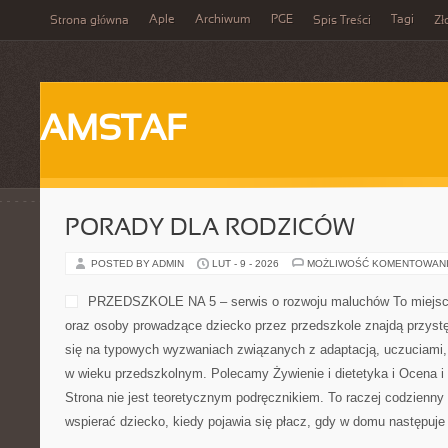
Aple
Archiwum
PGE
Tagi
Strona główna
Spis Treści
Zł
AMSTAF
PORADY DLA RODZICÓW
POSTED BY ADMIN
LUT - 9 - 2026
MOŻLIWOŚĆ KOMENTOWAN
PRZEDSZKOLE NA 5 – serwis o rozwoju maluchów To miejsce
oraz osoby prowadzące dziecko przez przedszkole znajdą przystę
się na typowych wyzwaniach związanych z adaptacją, uczuciami,
w wieku przedszkolnym. Polecamy Żywienie i dietetyka i Ocena i
Strona nie jest teoretycznym podręcznikiem. To raczej codzienny
wspierać dziecko, kiedy pojawia się płacz, gdy w domu następuj