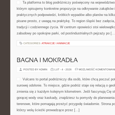
Ta platforma to blog podróżniczy poświęcony na województwo 
którym opisujemy konkretne propozycje na odkrywanie zakątków i 
praktycznych podpowiedzi, krótkich wypadów albo planów na kilka 
pisane prosto, z uwagą na praktykę. To region śląski bez zadęcia
tradycji i codziennego życia. W centrum opowieści stoi wielowątk
zabudowy po spokojne parki, od postindustrialnych pejzaży po […
CATEGORIES:
ATRAKCJE I ANIMACJE
BAGNA I MOKRADŁA
POSTED BY ADMIN
LUT - 4 - 2026
MOŻLIWOŚĆ KOMENTOWAN
Vulcans to portal podróżniczy dla osób, które chcą poczuć pot
surowej odsłonie. To miejsce, gdzie podróż staje się relacją o geol
zmienia się z każdym kolejnym kilometrem. Jeśli fascynują Cię s
gorącej wody oraz kaskady, znajdziesz tu pomysły do planowania 
terenowe, które pomagają przeżyć przygodę świadomie. Strona po
którzy wolą ścieżki prowadzące przez […]