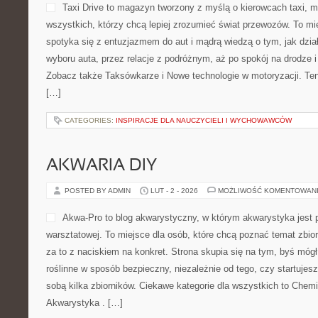
Taxi Drive to magazyn tworzony z myślą o kierowcach taxi, m
wszystkich, którzy chcą lepiej zrozumieć świat przewozów. To mi
spotyka się z entuzjazmem do aut i mądrą wiedzą o tym, jak dzi
wyboru auta, przez relacje z podróżnym, aż po spokój na drodze 
Zobacz także Taksówkarze i Nowe technologie w motoryzacji. Ten p
[…]
CATEGORIES:
INSPIRACJE DLA NAUCZYCIELI I WYCHOWAWCÓW
AKWARIA DIY
POSTED BY ADMIN
LUT - 2 - 2026
MOŻLIWOŚĆ KOMENTOWAN
Akwa-Pro to blog akwarystyczny, w którym akwarystyka jest 
warsztatowej. To miejsce dla osób, które chcą poznać temat zbio
za to z naciskiem na konkret. Strona skupia się na tym, byś mó
roślinne w sposób bezpieczny, niezależnie od tego, czy startujes
sobą kilka zbiorników. Ciekawe kategorie dla wszystkich to Chem
Akwarystyka . […]