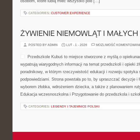
osobom, które lubią mieć wszystko pod […]
CATEGORIES:
CUSTOMER EXPERIENCE
ŻYWIENIE NIEMOWLĄT I MAŁYCH 
POSTED BY ADMIN
LUT - 1 - 2026
MOŻLIWOŚĆ KOMENTOWAN
Przedszkole Kubuś to miejsce stworzone z myślą o opiekunac
wypatrują wiarygodnych informacji na temat przedszkoli i opieki ż
poradnikowy, w którym rzeczywistość edukacji i rozwoju spotyka 
podpowiedziami. Strona powstała po to, by upraszczać decyzje i 
wyborem żłobka, wdrożeniem dziecka, a także z planowaniem rut
Edukacja wczesnoszkolna i Przygotowanie do przedszkola i szko
CATEGORIES:
LEGENDY I TAJEMNICE POLSKI