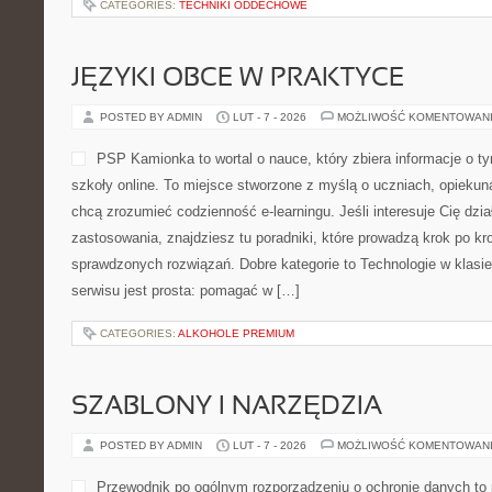
CATEGORIES:
TECHNIKI ODDECHOWE
JĘZYKI OBCE W PRAKTYCE
POSTED BY ADMIN
LUT - 7 - 2026
MOŻLIWOŚĆ KOMENTOWAN
PSP Kamionka to wortal o nauce, który zbiera informacje o t
szkoły online. To miejsce stworzone z myślą o uczniach, opiekun
chcą zrozumieć codzienność e-learningu. Jeśli interesuje Cię dział
zastosowania, znajdziesz tu poradniki, które prowadzą krok po k
sprawdzonych rozwiązań. Dobre kategorie to Technologie w klasie 
serwisu jest prosta: pomagać w […]
CATEGORIES:
ALKOHOLE PREMIUM
SZABLONY I NARZĘDZIA
POSTED BY ADMIN
LUT - 7 - 2026
MOŻLIWOŚĆ KOMENTOWAN
Przewodnik po ogólnym rozporządzeniu o ochronie danych to p