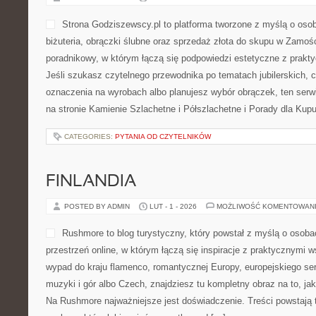
Strona Godziszewscy.pl to platforma tworzone z myślą o osoba
biżuteria, obrączki ślubne oraz sprzedaż złota do skupu w Zamośc
poradnikowy, w którym łączą się podpowiedzi estetyczne z prak
Jeśli szukasz czytelnego przewodnika po tematach jubilerskich, 
oznaczenia na wyrobach albo planujesz wybór obrączek, ten serwi
na stronie Kamienie Szlachetne i Półszlachetne i Porady dla Kup
CATEGORIES:
PYTANIA OD CZYTELNIKÓW
FINLANDIA
POSTED BY ADMIN
LUT - 1 - 2026
MOŻLIWOŚĆ KOMENTOWAN
Rushmore to blog turystyczny, który powstał z myślą o osob
przestrzeń online, w którym łączą się inspiracje z praktycznymi 
wypad do kraju flamenco, romantycznej Europy, europejskiego ser
muzyki i gór albo Czech, znajdziesz tu kompletny obraz na to, ja
Na Rushmore najważniejsze jest doświadczenie. Treści powstają