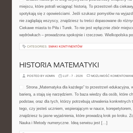
miejscu, które potrafi wciągnąć historią. To przestrzeń dla cieka
spotykają się z opowieściami. Jeśli szukasz pomysłów na wyjazd
nie zaglądają wszyscy, znajdziesz tu treści dopasowane do różny
Ciekawe miasta to Piła i Turek. To nie jest wyłącznie zbiór miejsc
wędrówkach – prowadzona spokojnie i rzeczowo. Wielkopolska pot
CATEGORIES:
SMAKI KONTYNENTÓW
HISTORIA MATEMATYKI
POSTED BY ADMIN
LUT - 7 - 2026
MOŻLIWOŚĆ KOMENTOWAN
Strona „Matematyka dla każdego” to przestrzeń edukacyjna, w
barierą, a stają się narzędziem. To baza wiedzy dla osób, które 
podstaw, oraz dla tych, którzy potrzebują utrwalenia konkretnych
tego, czy jesteś uczniem, wspierającym w nauce, korepetytorem
znajdziesz tu jasne wyjaśnienia, które prowadzą krok po kroku. Z
Nauka i Metody numeryczne. Ideą serwisu jest […]