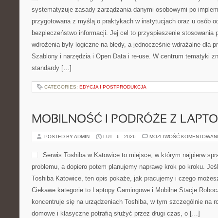
systematyzuje zasady zarządzania danymi osobowymi po impleme
przygotowana z myślą o praktykach w instytucjach oraz u osób o
bezpieczeństwo informacji. Jej cel to przyspieszenie stosowania 
wdrożenia były logiczne na błędy, a jednocześnie wdrażalne dla
Szablony i narzędzia i Open Data i re-use. W centrum tematyki z
standardy […]
CATEGORIES:
EDYCJA I POSTPRODUKCJA
MOBILNOŚĆ I PODRÓŻE Z LAPT
POSTED BY ADMIN
LUT - 6 - 2026
MOŻLIWOŚĆ KOMENTOWAN
Serwis Toshiba w Katowice to miejsce, w którym najpierw s
problemu, a dopiero potem planujemy naprawę krok po kroku. Jeśli
Toshiba Katowice, ten opis pokaże, jak pracujemy i czego możes
Ciekawe kategorie to Laptopy Gamingowe i Mobilne Stacje Roboc
koncentruje się na urządzeniach Toshiba, w tym szczególnie na rod
domowe i klasyczne potrafią służyć przez długi czas, o […]