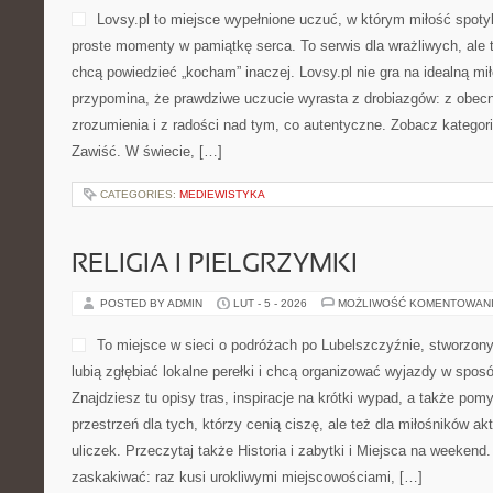
Lovsy.pl to miejsce wypełnione uczuć, w którym miłość spoty
proste momenty w pamiątkę serca. To serwis dla wrażliwych, ale 
chcą powiedzieć „kocham” inaczej. Lovsy.pl nie gra na idealną mi
przypomina, że prawdziwe uczucie wyrasta z drobiazgów: z obecn
zrozumienia i z radości nad tym, co autentyczne. Zobacz kategori
Zawiść. W świecie, […]
CATEGORIES:
MEDIEWISTYKA
RELIGIA I PIELGRZYMKI
POSTED BY ADMIN
LUT - 5 - 2026
MOŻLIWOŚĆ KOMENTOWAN
To miejsce w sieci o podróżach po Lubelszczyźnie, stworzony
lubią zgłębiać lokalne perełki i chcą organizować wyjazdy w spo
Znajdziesz tu opisy tras, inspiracje na krótki wypad, a także po
przestrzeń dla tych, którzy cenią ciszę, ale też dla miłośników ak
uliczek. Przeczytaj także Historia i zabytki i Miejsca na weekend
zaskakiwać: raz kusi urokliwymi miejscowościami, […]