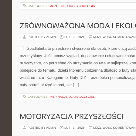
CATEGORIES:
MÓZG I NEUROPSYCHOLOGIA
ZRÓWNOWAŻONA MODA I EKOLO
POSTED BY ADMIN
LUT - 3 - 2026
MOŻLIWOŚĆ KOMENTOWAN
Spadlabuta to przestrzeń stworzone dla osób, które chcą za
przemyślany. Jeśli cenisz wygląd, dopasowanie i długowieczność 
tu wszystko, co potrzebne do utrzymania obuwia w najlepszej ko
podejście do tematu, dzięki któremu codzienna dbałość o buty sta
widać od razu. Kategorie to: Buty DIY – przeróbki i personalizacja
buty potrafi służyć latami, ale […]
CATEGORIES:
INSPIRACJE DLA NAUCZYCIELI
MOTORYZACJA PRZYSZŁOŚCI
POSTED BY ADMIN
LUT - 3 - 2026
MOŻLIWOŚĆ KOMENTOWAN