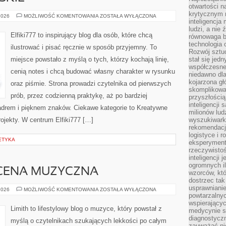
otwartości n
krytycznym 
TECHNIKI
2026
MOŻLIWOŚĆ KOMENTOWANIA
ZOSTAŁA WYŁĄCZONA
inteligencja
MALARSKIE
ludzi, a nie
Elfiki777 to inspirujący blog dla osób, które chcą
równowaga b
technologia
ilustrować i pisać ręcznie w sposób przyjemny. To
Rozwój sztuc
miejsce powstało z myślą o tych, którzy kochają linię,
stał się jed
współczesne
cenią notes i chcą budować własny charakter w rysunku
niedawno dla
kojarzona gł
oraz piśmie. Strona prowadzi czytelnika od pierwszych
skomplikowa
prób, przez codzienną praktykę, aż po bardziej
przyszłością
inteligencji
drem i pięknem znaków. Ciekawe kategorie to Kreatywne
milionów lud
rojekty. W centrum Elfiki777 […]
wyszukiwark
rekomendacji
logistyce i 
ETYKA
eksperymente
rzeczywistoś
inteligencji 
ogromnych i
CENA MUZYCZNA
wzorców, któ
dostrzec tak
usprawniani
ZAGRANICZNA
2026
MOŻLIWOŚĆ KOMENTOWANIA
ZOSTAŁA WYŁĄCZONA
SCENA
powtarzalnyc
MUZYCZNA
wspierający
Limith to lifestylowy blog o muzyce, który powstał z
medycynie s
diagnostycz
myślą o czytelnikach szukających lekkości po całym
zauważać ni