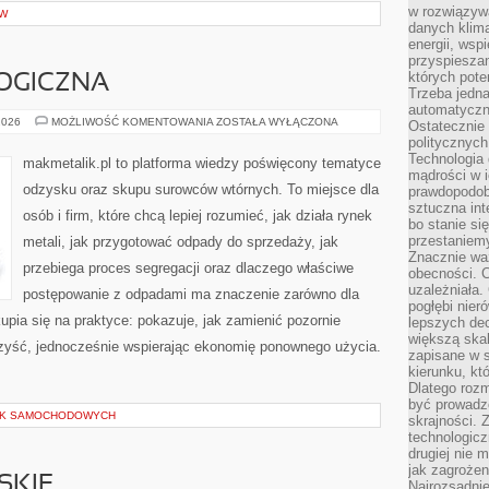
w rozwiązyw
ÓW
danych klim
energii, wsp
przyspiesza
których poten
OGICZNA
Trzeba jedna
automatyczn
EDUKACJA
2026
MOŻLIWOŚĆ KOMENTOWANIA
ZOSTAŁA WYŁĄCZONA
Ostatecznie 
EKOLOGICZNA
politycznyc
Technologia 
makmetalik.pl to platforma wiedzy poświęcony tematyce
mądrości w 
odzysku oraz skupu surowców wtórnych. To miejsce dla
prawdopodob
sztuczna int
osób i firm, które chcą lepiej rozumieć, jak działa rynek
bo stanie si
przestaniem
metali, jak przygotować odpady do sprzedaży, jak
Znacznie waż
przebiega proces segregacji oraz dlaczego właściwe
obecności. C
uzależniała.
postępowanie z odpadami ma znaczenie zarówno dla
pogłębi nie
skupia się na praktyce: pokazuje, jak zamienić pozornie
lepszych dec
większą skal
zyść, jednocześnie wspierając ekonomię ponownego użycia.
zapisane w 
kierunku, kt
Dlatego rozm
być prowadz
EK SAMOCHODOWYCH
skrajności. 
technologicz
drugiej nie 
jak zagrożen
SKIE
Najrozsądnie