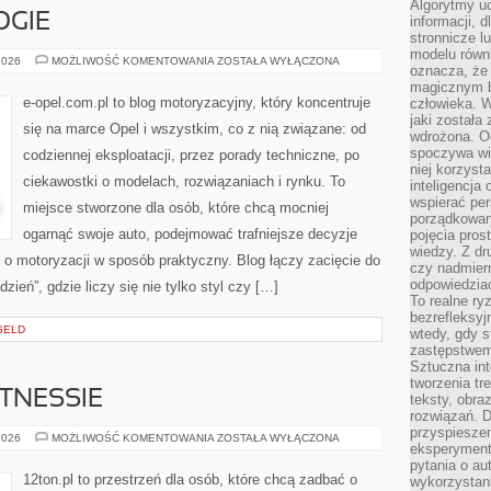
Algorytmy u
OGIE
informacji, d
stronnicze l
modelu równ
OPEL
2026
MOŻLIWOŚĆ KOMENTOWANIA
ZOSTAŁA WYŁĄCZONA
oznacza, że 
I
TECHNOLOGIE
magicznym b
e-opel.com.pl to blog motoryzacyjny, który koncentruje
człowieka. W
jaki została
się na marce Opel i wszystkim, co z nią związane: od
wdrożona. Od
spoczywa wię
codziennej eksploatacji, przez porady techniczne, po
niej korzyst
ciekawostki o modelach, rozwiązaniach i rynku. To
inteligencja
wspierać pe
miejsce stworzone dla osób, które chcą mocniej
porządkowani
ogarnąć swoje auto, podejmować trafniejsze decyzje
pojęcia pros
wiedzy. Z dru
o motoryzacji w sposób praktyczny. Blog łączy zacięcie do
czy nadmier
odpowiedziac
eń”, gdzie liczy się nie tylko styl czy […]
To realne ry
bezrefleksyj
GELD
wtedy, gdy s
zastępstwem 
Sztuczna int
tworzenia tr
ITNESSIE
teksty, obra
rozwiązań. D
przyspiesze
FAKTY
2026
MOŻLIWOŚĆ KOMENTOWANIA
ZOSTAŁA WYŁĄCZONA
eksperyment
I
MITY
pytania o au
O
12ton.pl to przestrzeń dla osób, które chcą zadbać o
wykorzystani
FITNESSIE