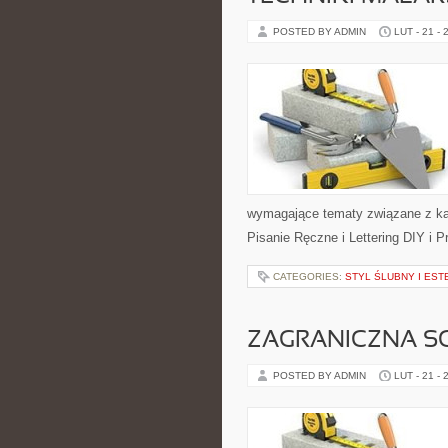
POSTED BY ADMIN
LUT - 21 - 
wymagające tematy związane z ka
Pisanie Ręczne i Lettering DIY i P
CATEGORIES:
STYL ŚLUBNY I EST
ZAGRANICZNA S
POSTED BY ADMIN
LUT - 21 - 