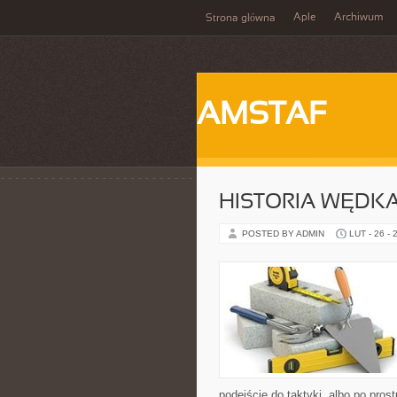
Aple
Archiwum
Strona główna
AMSTAF
HISTORIA WĘDK
POSTED BY ADMIN
LUT - 26 - 
podejście do taktyki, albo po pros