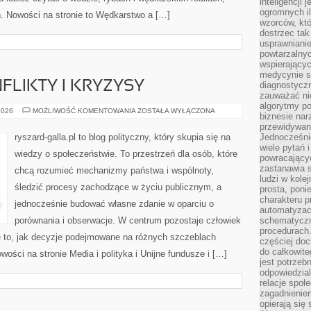
inteligencji 
ogromnych i
ń. Nowości na stronie to Wędkarstwo a […]
wzorców, któ
dostrzec tak
usprawniani
powtarzalnyc
wspierający
medycynie s
FLIKTY I KRYZYSY
diagnostycz
zauważać ni
algorytmy po
POLITYCZNE
2026
MOŻLIWOŚĆ KOMENTOWANIA
ZOSTAŁA WYŁĄCZONA
biznesie nar
KONFLIKTY
I
przewidywani
KRYZYSY
ryszard-galla.pl to blog polityczny, który skupia się na
Jednocześnie
wiele pytań 
wiedzy o społeczeństwie. To przestrzeń dla osób, które
powracający
zastanawia s
chcą rozumieć mechanizmy państwa i wspólnoty,
ludzi w kole
śledzić procesy zachodzące w życiu publicznym, a
prosta, poni
charakteru p
jednocześnie budować własne zdanie w oparciu o
automatyzac
porównania i obserwacje. W centrum pozostaje człowiek
schematyczn
procedurach
że to, jak decyzje podejmowane na różnych szczeblach
częściej doc
do całkowite
wości na stronie Media i polityka i Unijne fundusze i […]
jest potrzebn
odpowiedzial
relacje spo
zagadnieniem
opierają się 