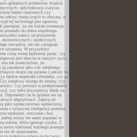
aniu globalnych problemów. Analiza
atycznych, optymalizacja zużycia
ieranie badań naukowych czy
nie odkryć medycznych to obszary, w
cjał tej technologii jest ogromny.
k pamiętać, że nie każda innowacja
ie prowadzi do dobra wspólnego.
wszystko zależy od priorytetów
h, ekonomicznych i społecznych.
daje narzędzia, ale nie zastępuje
ich używaniu. W przyszłości
nie coraz mniej będziemy pytać, czy
eligencja jest obecna w naszym życiu,
ę ona tak powszechna, że
y ją zauważać jako coś odrębnego.
niejsze okaże się pytanie o jakość tej
zy będzie wspierała człowieka, czy go
 Czy zwiększy dostęp do wiedzy, czy
równości. Czy pomoże w podejmowaniu
yzji, czy tylko przyspieszy błędy na
ę. Odpowiedzi na te pytania nie są
samych algorytmach. Zależą od
óry jako społeczeństwo wybierzemy.
owa o sztucznej inteligencji powinna
ona spokojnie, rzeczowo i bez
Z jednej strony nie warto popadać w
ną euforię, która ignoruje ryzyka. Z
ma sensu traktować każdego postępu
ia nie do opanowania.
jsze podejście polega na łączeniu