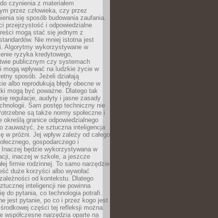
do czynienia z materiałem
ym przez człowieka, czy przez
ienia się sposób budowania zaufania.
i przejrzystość i odpowiedzialne
reści mogą stać się jednym z
tandardów. Nie mniej istotna jest
ki. Algorytmy wykorzystywane w
ocenie ryzyka kredytowego,
twie publicznym czy systemach
i mogą wpływać na ludzkie życie w
etny sposób. Jeżeli działają
cie albo reprodukują błędy obecne w
tki mogą być poważne. Dlatego tak
się regulacje, audyty i jasne zasady
chnologii. Sam postęp techniczny nie
Potrzebne są także normy społeczne i
e określą granice odpowiedzialnego
o zauważyć, że sztuczna inteligencja
się w próżni. Jej wpływ zależy od całego
połecznego, gospodarczego i
. Inaczej będzie wykorzystywana w
acji, inaczej w szkole, a jeszcze
łej firmie rodzinnej. To samo narzędzie
eść duże korzyści albo wywołać
zależności od kontekstu. Dlatego
ztucznej inteligencji nie powinna
ę do pytania, co technologia potrafi.
e jest pytanie, po co i przez kogo jest
rodkowej części tej refleksji można
że współczesne narzędzia oparte na