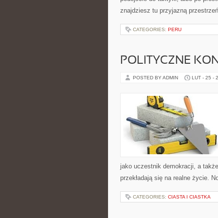
znajdziesz tu przyjazną przestrze
CATEGORIES:
PERU
POLITYCZNE KON
POSTED BY ADMIN
LUT - 25 - 
jako uczestnik demokracji, a tak
przekładają się na realne życie. No
CATEGORIES:
CIASTA I CIASTKA