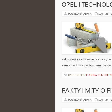
OPEL I TECHNOL
POSTED BY ADMIN
LUT - 25 - 
zakupowe i serwisowe oraz czytać 
samochodów z podejściem „na co dzi
CATEGORIES:
EUROCASH KINDER
FAKTY I MITY O F
POSTED BY ADMIN
LUT - 24 - 