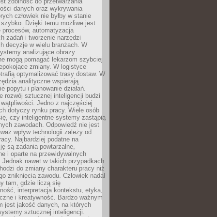
jest zdolność do przetwarzania
lości danych oraz wykrywania
rych człowiek nie byłby w stanie
 szybko. Dzięki temu możliwe jest
e procesów, automatyzacja
h zadań i tworzenie narzędzi
ch decyzje w wielu branżach. W
ystemy analizujące obrazy
ne mogą pomagać lekarzom szybciej
epokojące zmiany. W logistyce
trafią optymalizować trasy dostaw. W
zędzia analityczne wspierają
e popytu i planowanie działań.
 rozwój sztucznej inteligencji budzi
i wątpliwości. Jedno z najczęściej
ch dotyczy rynku pracy. Wiele osób
ię, czy inteligentne systemy zastąpią
jnych zawodach. Odpowiedź nie jest
eważ wpływ technologii zależy od
racy. Najbardziej podatne na
ję są zadania powtarzalne,
e i oparte na przewidywalnych
. Jednak nawet w takich przypadkach
hodzi do zmiany charakteru pracy niż
go zniknięcia zawodu. Człowiek nadal
y tam, gdzie liczą się
ność, interpretacja kontekstu, etyka,
łeczne i kreatywność. Bardzo ważnym
 jest jakość danych, na których
systemy sztucznej inteligencji.