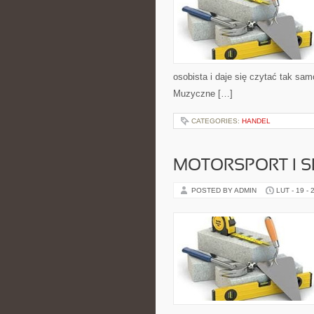
osobista i daje się czytać tak sam
Muzyczne […]
CATEGORIES:
HANDEL
MOTORSPORT I 
POSTED BY ADMIN
LUT - 19 - 