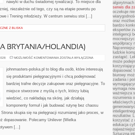
nawyki w duchu świadomej rywalizacji. To miejsce dla
algorytmach
serwis dla 
niej, niezależnie od tego, czy są na etapie powrotu po
oczekuje nie
owe i Trening młodzieży. W centrum serwisu stoi […]
wiarygodnośc
oraz możliw
bardzo konkr
CZNE Z BLISKA
ekspertów z
inteligencji 
mocniejszych
współpracy m
KA BRYTANIA/HOLANDIA)
Najcenniejsz
ludzkie komp
zastąpić. Le
UNILEVER
2026
MOŻLIWOŚĆ KOMENTOWANIA
ZOSTAŁA WYŁĄCZONA
(WIELKA
może podejm
BRYTANIA/HOLANDIA)
korzystający
johnmasters-polska.pl to blog dla osób, które interesują
dopasować t
biurowy moż
się produktami pielęgnacyjnymi i chcą podejmować
zadania i po
bardziej trafne decyzje zakupowe oraz pielęgnacyjne. To
wymagającym
wymaga nowy
miejsce stworzone z myślą o tych, którzy lubią
ważniejsza s
rozumienia 
wiedzieć, co nakładają na skórę, jak działają
właściwych p
komponenty formuł i jak budować rutynę bez chaosu
generowanyc
inteligentne
trona skupia się na pielęgnacji rozumianej jako proces, w
rezultatów. L
 też dopasowanie. Polecamy Unilever (Wielka
korzystać z
edukacja cyf
Motywem […]
najważniejs
Sztuczna int