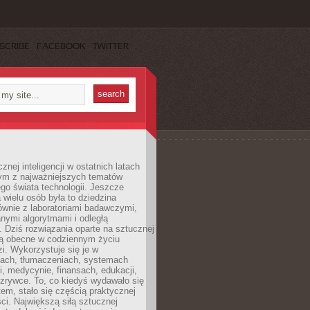
SCRIBE
FACEBOOK
TWITTER
znej inteligencji w ostatnich latach
nym z najważniejszych tematów
go świata technologii. Jeszcze
 wielu osób była to dziedzina
ównie z laboratoriami badawczymi,
nymi algorytmami i odległą
. Dziś rozwiązania oparte na sztucznej
 są obecne w codziennym życiu
zi. Wykorzystuje się je w
ach, tłumaczeniach, systemach
, medycynie, finansach, edukacji,
rozrywce. To, co kiedyś wydawało się
m, stało się częścią praktycznej
ci. Największą siłą sztucznej