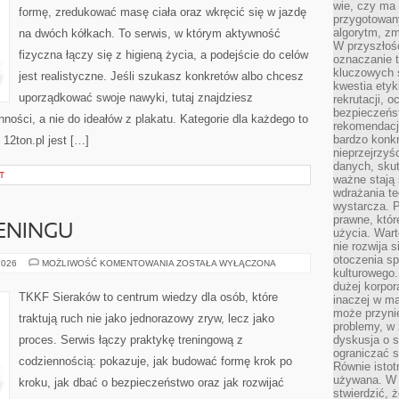
wie, czy ma 
formę, zredukować masę ciała oraz wkręcić się w jazdę
przygotowan
algorytm, zm
na dwóch kółkach. To serwis, w którym aktywność
W przyszłośc
fizyczna łączy się z higieną życia, a podejście do celów
oznaczanie t
kluczowych s
jest realistyczne. Jeśli szukasz konkretów albo chcesz
kwestia ety
uporządkować swoje nawyki, tutaj znajdziesz
rekrutacji, 
bezpieczeńs
ści, a nie do ideałów z plakatu. Kategorie dla każdego to
rekomendacj
bardzo konkr
 12ton.pl jest […]
nieprzejrzyś
danych, sku
T
ważne stają 
wdrażania te
wystarcza. 
prawne, któr
ENINGU
użycia. Wart
nie rozwija 
otoczenia s
PLANOWANIE
2026
MOŻLIWOŚĆ KOMENTOWANIA
ZOSTAŁA WYŁĄCZONA
kulturowego
TRENINGU
dużej korpor
TKKF Sieraków to centrum wiedzy dla osób, które
inaczej w ma
może przyni
traktują ruch nie jako jednorazowy zryw, lecz jako
problemy, w 
proces. Serwis łączy praktykę treningową z
dyskusja o s
ograniczać si
codziennością: pokazuje, jak budować formę krok po
Równie istotn
używana. W ś
kroku, jak dbać o bezpieczeństwo oraz jak rozwijać
stwierdzić, 