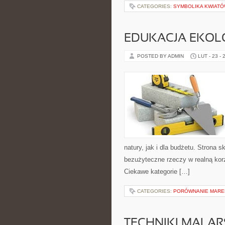
CATEGORIES:
SYMBOLIKA KWIAT
EDUKACJA EKOL
POSTED BY ADMIN
LUT - 23 - 
natury, jak i dla budżetu. Strona 
bezużyteczne rzeczy w realną kor
Ciekawe kategorie […]
CATEGORIES:
PORÓWNANIE MAR
TECHNIKI MALAR