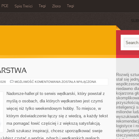
PGE
Tagi
Tagi
Spis Treści
Złoto
SUB
ARSTWA
Rozwój sztuc
stał się jed
HISTORIA
2026
MOŻLIWOŚĆ KOMENTOWANIA
ZOSTAŁA WYŁĄCZONA
współczesne
WĘDKARSTWA
niedawno dla
kojarzona gł
Nadorsze-haller.pl to serwis wędkarski, który powstał z
skomplikowa
myślą o osobach, dla których wędkarstwo jest czymś
przyszłością
inteligencji
więcej niż tylko weekendowym hobby. To miejsce, w
milionów lud
którym doświadczenie łączy się z wiedzą, a każdy tekst
wyszukiwark
rekomendacji
ma pomagać łowić częściej i z większą satysfakcją.
logistyce i 
eksperymente
Jeśli szukasz inspiracji, chcesz uporządkować swoje
rzeczywistoś
tu lubisz czytać o wodzie, rybach i wędkarskich realiach,