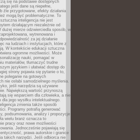
czą się na podstawie dostępnych
latego jeśli dane są niepełne,
ub źle przygotowane, efekty działania
ież mogą być problematyczne. To
sztuczna inteligencja nie jest
ytem działającym niezależnie od
 dużej mierze odzwierciedla sposób, w
 zaprojektowana, wytrenowana i
powiedzialność za jej działanie
c na ludziach i instytucjach, które z
ają. W kontekście edukacji sztuczna
 otwiera ogromne możliwości. Może
rsonalizację nauki, pomagać w
u materiałów, tłumaczyć trudne
tszym językiem i ułatwiać dostęp do
giej strony pojawia się pytanie o to,
ne poleganie na gotowych
h nie osłabi samodzielnego myślenia.
zyko, jeśli narzędzia są używane
nie. Największą wartość przynoszą
tają się wsparciem dla człowieka, a nie
dla jego wysiłku intelektualnego.
eligencja zmienia także sposób
eści. Programy potrafią generować
zy, podsumowania, analizy i propozycje
la wielu branż oznacza to
nie pracy oraz nowe możliwości
owania. Jednocześnie pojawiają się
tentyczność, prawa autorskie i granice
a takich narzędzi. Jeśli odbiorca nie