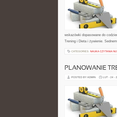
wskazówki dopasowane do codzienno
Trening i Dieta i żywienie. Sednem
CATEGORIES:
NAUKA CZYTANIA NU
PLANOWANIE TR
POSTED BY ADMIN
LUT - 24 - 