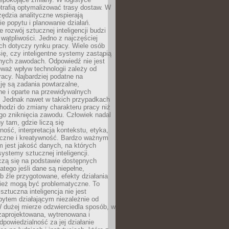
trafią optymalizować trasy dostaw. W
zędzia analityczne wspierają
e popytu i planowanie działań.
 rozwój sztucznej inteligencji budzi
i wątpliwości. Jedno z najczęściej
ch dotyczy rynku pracy. Wiele osób
ię, czy inteligentne systemy zastąpią
jnych zawodach. Odpowiedź nie jest
eważ wpływ technologii zależy od
racy. Najbardziej podatne na
ję są zadania powtarzalne,
e i oparte na przewidywalnych
. Jednak nawet w takich przypadkach
hodzi do zmiany charakteru pracy niż
go zniknięcia zawodu. Człowiek nadal
y tam, gdzie liczą się
ność, interpretacja kontekstu, etyka,
łeczne i kreatywność. Bardzo ważnym
 jest jakość danych, na których
systemy sztucznej inteligencji.
czą się na podstawie dostępnych
latego jeśli dane są niepełne,
ub źle przygotowane, efekty działania
ież mogą być problematyczne. To
sztuczna inteligencja nie jest
ytem działającym niezależnie od
 dużej mierze odzwierciedla sposób, w
 zaprojektowana, wytrenowana i
powiedzialność za jej działanie