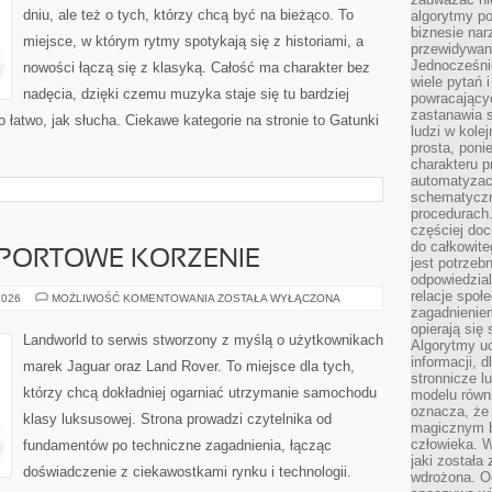
dniu, ale też o tych, którzy chcą być na bieżąco. To
algorytmy po
biznesie nar
miejsce, w którym rytmy spotykają się z historiami, a
przewidywani
Jednocześnie
nowości łączą się z klasyką. Całość ma charakter bez
wiele pytań 
nadęcia, dzięki czemu muzyka staje się tu bardziej
powracający
zastanawia s
o łatwo, jak słucha. Ciekawe kategorie na stronie to Gatunki
ludzi w kole
prosta, poni
charakteru p
automatyzac
schematyczn
procedurach
częściej doc
do całkowite
SPORTOWE KORZENIE
jest potrzebn
odpowiedzial
relacje spo
MOTORSPORT
2026
MOŻLIWOŚĆ KOMENTOWANIA
ZOSTAŁA WYŁĄCZONA
I
zagadnieniem
SPORTOWE
opierają się 
KORZENIE
Landworld to serwis stworzony z myślą o użytkownikach
Algorytmy u
informacji, d
marek Jaguar oraz Land Rover. To miejsce dla tych,
stronnicze l
którzy chcą dokładniej ogarniać utrzymanie samochodu
modelu równ
oznacza, że 
klasy luksusowej. Strona prowadzi czytelnika od
magicznym b
człowieka. W
fundamentów po techniczne zagadnienia, łącząc
jaki została
doświadczenie z ciekawostkami rynku i technologii.
wdrożona. Od