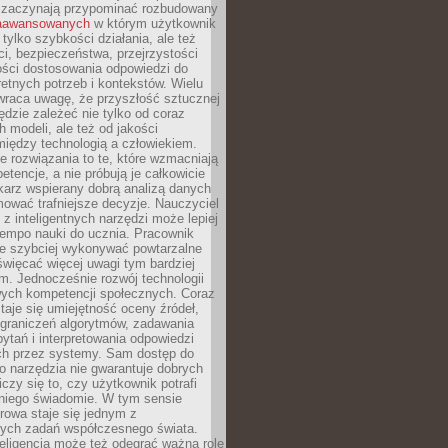
 zaczynają przypominać rozbudowany
zaawansowanych
w którym użytkownik
 tylko szybkości działania, ale też
i, bezpieczeństwa, przejrzystości
ości dostosowania odpowiedzi do
etnych potrzeb i kontekstów. Wielu
wraca uwagę, że przyszłość sztucznej
będzie zależeć nie tylko od coraz
 modeli, ale też od jakości
iędzy technologią a człowiekiem.
e rozwiązania to te, które wzmacniają
etencje, a nie próbują je całkowicie
karz wspierany dobrą analizą danych
ować trafniejsze decyzje. Nauczyciel
 z inteligentnych narzędzi może lepiej
empo nauki do ucznia. Pracownik
e szybciej wykonywać powtarzalne
święcać więcej uwagi tym bardziej
. Jednocześnie rozwój technologii
ch kompetencji społecznych. Coraz
taje się umiejętność oceny źródeł,
ograniczeń algorytmów, zadawania
ytań i interpretowania odpowiedzi
h przez systemy. Sam dostęp do
go narzędzia nie gwarantuje dobrych
iczy się to, czy użytkownik potrafi
 niego świadomie. W tym sensie
rowa staje się jednym z
zych zadań współczesnego świata.
eligencja może też odegrać ważną rolę