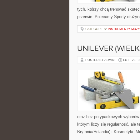
tych, którzy chcą trenować skutecz
przerwie. Polecamy Sporty drużyn
CATEGORIES:
INSTRUMENTY MUZY
UNILEVER (WIEL
POSTED BY ADMIN
LUT - 23 - 
oraz bez przypadkowych wyborów. S
którym liczy się regularność, ale
Brytania/Holandia) i Kosmetyki. 