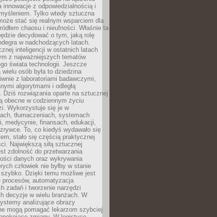
a innowacje z odpowiedzialnością i
myśleniem. Tylko wtedy sztuczna
 może stać się realnym wsparciem dla
 źródłem chaosu i nieufności. Właśnie ta
ędzie decydować o tym, jaką rolę
 odegra w nadchodzących latach.
znej inteligencji w ostatnich latach
nym z najważniejszych tematów
go świata technologii. Jeszcze
 wielu osób była to dziedzina
ównie z laboratoriami badawczymi,
nymi algorytmami i odległą
. Dziś rozwiązania oparte na sztucznej
 są obecne w codziennym życiu
zi. Wykorzystuje się je w
ach, tłumaczeniach, systemach
, medycynie, finansach, edukacji,
rozrywce. To, co kiedyś wydawało się
m, stało się częścią praktycznej
ci. Największą siłą sztucznej
jest zdolność do przetwarzania
lości danych oraz wykrywania
rych człowiek nie byłby w stanie
 szybko. Dzięki temu możliwe jest
e procesów, automatyzacja
h zadań i tworzenie narzędzi
ch decyzje w wielu branżach. W
ystemy analizujące obrazy
ne mogą pomagać lekarzom szybciej
epokojące zmiany. W logistyce