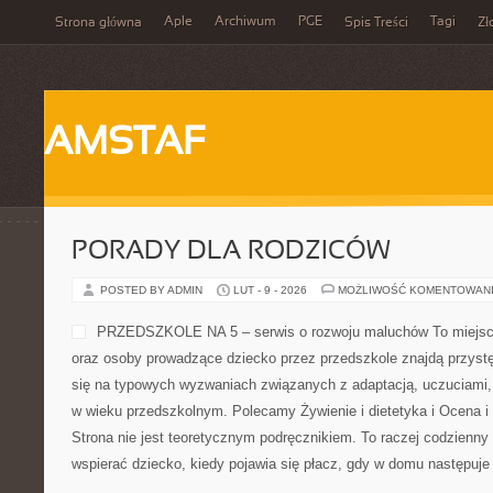
Aple
Archiwum
PGE
Tagi
Strona główna
Spis Treści
Zł
AMSTAF
PORADY DLA RODZICÓW
POSTED BY ADMIN
LUT - 9 - 2026
MOŻLIWOŚĆ KOMENTOWAN
PRZEDSZKOLE NA 5 – serwis o rozwoju maluchów To miejsce
oraz osoby prowadzące dziecko przez przedszkole znajdą przystę
się na typowych wyzwaniach związanych z adaptacją, uczuciami,
w wieku przedszkolnym. Polecamy Żywienie i dietetyka i Ocena i
Strona nie jest teoretycznym podręcznikiem. To raczej codzienny
wspierać dziecko, kiedy pojawia się płacz, gdy w domu następuj