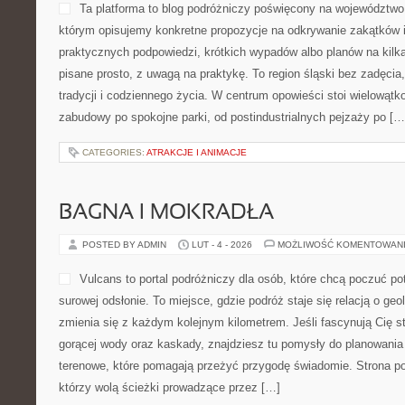
Ta platforma to blog podróżniczy poświęcony na województwo 
którym opisujemy konkretne propozycje na odkrywanie zakątków i 
praktycznych podpowiedzi, krótkich wypadów albo planów na kilka 
pisane prosto, z uwagą na praktykę. To region śląski bez zadęcia
tradycji i codziennego życia. W centrum opowieści stoi wielowątk
zabudowy po spokojne parki, od postindustrialnych pejzaży po […
CATEGORIES:
ATRAKCJE I ANIMACJE
BAGNA I MOKRADŁA
POSTED BY ADMIN
LUT - 4 - 2026
MOŻLIWOŚĆ KOMENTOWAN
Vulcans to portal podróżniczy dla osób, które chcą poczuć pot
surowej odsłonie. To miejsce, gdzie podróż staje się relacją o geol
zmienia się z każdym kolejnym kilometrem. Jeśli fascynują Cię s
gorącej wody oraz kaskady, znajdziesz tu pomysły do planowania 
terenowe, które pomagają przeżyć przygodę świadomie. Strona po
którzy wolą ścieżki prowadzące przez […]