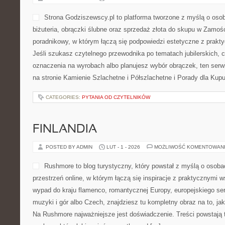
Strona Godziszewscy.pl to platforma tworzone z myślą o osoba
biżuteria, obrączki ślubne oraz sprzedaż złota do skupu w Zamośc
poradnikowy, w którym łączą się podpowiedzi estetyczne z prak
Jeśli szukasz czytelnego przewodnika po tematach jubilerskich, 
oznaczenia na wyrobach albo planujesz wybór obrączek, ten serwi
na stronie Kamienie Szlachetne i Półszlachetne i Porady dla Kup
CATEGORIES:
PYTANIA OD CZYTELNIKÓW
FINLANDIA
POSTED BY ADMIN
LUT - 1 - 2026
MOŻLIWOŚĆ KOMENTOWAN
Rushmore to blog turystyczny, który powstał z myślą o osob
przestrzeń online, w którym łączą się inspiracje z praktycznymi 
wypad do kraju flamenco, romantycznej Europy, europejskiego ser
muzyki i gór albo Czech, znajdziesz tu kompletny obraz na to, ja
Na Rushmore najważniejsze jest doświadczenie. Treści powstają