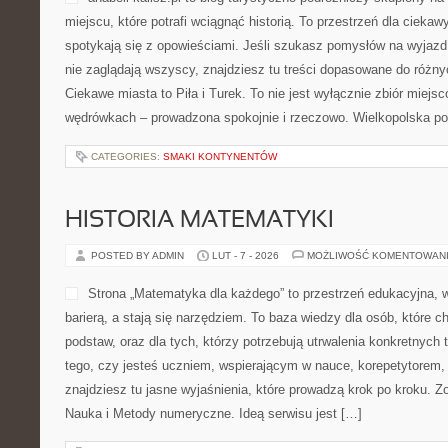
miejscu, które potrafi wciągnąć historią. To przestrzeń dla cieka
spotykają się z opowieściami. Jeśli szukasz pomysłów na wyjazd
nie zaglądają wszyscy, znajdziesz tu treści dopasowane do różny
Ciekawe miasta to Piła i Turek. To nie jest wyłącznie zbiór miejsc
wędrówkach – prowadzona spokojnie i rzeczowo. Wielkopolska pot
CATEGORIES:
SMAKI KONTYNENTÓW
HISTORIA MATEMATYKI
POSTED BY ADMIN
LUT - 7 - 2026
MOŻLIWOŚĆ KOMENTOWAN
Strona „Matematyka dla każdego” to przestrzeń edukacyjna, w
barierą, a stają się narzędziem. To baza wiedzy dla osób, które 
podstaw, oraz dla tych, którzy potrzebują utrwalenia konkretnych
tego, czy jesteś uczniem, wspierającym w nauce, korepetytorem
znajdziesz tu jasne wyjaśnienia, które prowadzą krok po kroku. Z
Nauka i Metody numeryczne. Ideą serwisu jest […]