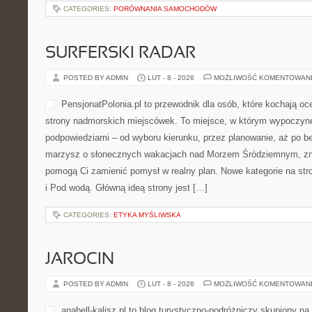
CATEGORIES:
PORÓWNANIA SAMOCHODÓW
SURFERSKI RADAR
POSTED BY ADMIN
LUT - 8 - 2026
MOŻLIWOŚĆ KOMENTOWAN
PensjonatPolonia.pl to przewodnik dla osób, które kochają oc
strony nadmorskich miejscówek. To miejsce, w którym wypoczyne
podpowiedziami – od wyboru kierunku, przez planowanie, aż po be
marzysz o słonecznych wakacjach nad Morzem Śródziemnym, znajd
pomogą Ci zamienić pomysł w realny plan. Nowe kategorie na st
i Pod wodą. Główną ideą strony jest […]
CATEGORIES:
ETYKA MYŚLIWSKA
JAROCIN
POSTED BY ADMIN
LUT - 8 - 2026
MOŻLIWOŚĆ KOMENTOWAN
anabell-kalisz.pl to blog turystyczno-podróżniczy skupiony na