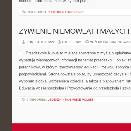
osobom, które lubią mieć wszystko pod […]
CATEGORIES:
CUSTOMER EXPERIENCE
ŻYWIENIE NIEMOWLĄT I MAŁYCH 
POSTED BY ADMIN
LUT - 1 - 2026
MOŻLIWOŚĆ KOMENTOWAN
Przedszkole Kubuś to miejsce stworzone z myślą o opiekunac
wypatrują wiarygodnych informacji na temat przedszkoli i opieki ż
poradnikowy, w którym rzeczywistość edukacji i rozwoju spotyka 
podpowiedziami. Strona powstała po to, by upraszczać decyzje i 
wyborem żłobka, wdrożeniem dziecka, a także z planowaniem rut
Edukacja wczesnoszkolna i Przygotowanie do przedszkola i szko
CATEGORIES:
LEGENDY I TAJEMNICE POLSKI