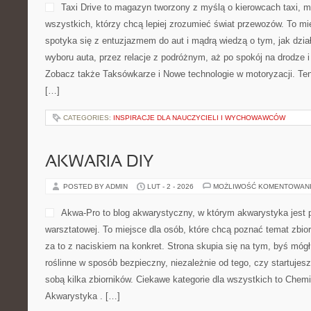
Taxi Drive to magazyn tworzony z myślą o kierowcach taxi, m
wszystkich, którzy chcą lepiej zrozumieć świat przewozów. To mi
spotyka się z entuzjazmem do aut i mądrą wiedzą o tym, jak dzi
wyboru auta, przez relacje z podróżnym, aż po spokój na drodze 
Zobacz także Taksówkarze i Nowe technologie w motoryzacji. Ten p
[…]
CATEGORIES:
INSPIRACJE DLA NAUCZYCIELI I WYCHOWAWCÓW
AKWARIA DIY
POSTED BY ADMIN
LUT - 2 - 2026
MOŻLIWOŚĆ KOMENTOWAN
Akwa-Pro to blog akwarystyczny, w którym akwarystyka jest 
warsztatowej. To miejsce dla osób, które chcą poznać temat zbio
za to z naciskiem na konkret. Strona skupia się na tym, byś mó
roślinne w sposób bezpieczny, niezależnie od tego, czy startujes
sobą kilka zbiorników. Ciekawe kategorie dla wszystkich to Chem
Akwarystyka . […]