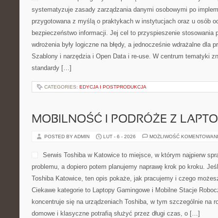
systematyzuje zasady zarządzania danymi osobowymi po impleme
przygotowana z myślą o praktykach w instytucjach oraz u osób o
bezpieczeństwo informacji. Jej cel to przyspieszenie stosowania 
wdrożenia były logiczne na błędy, a jednocześnie wdrażalne dla
Szablony i narzędzia i Open Data i re-use. W centrum tematyki z
standardy […]
CATEGORIES:
EDYCJA I POSTPRODUKCJA
MOBILNOŚĆ I PODRÓŻE Z LAPT
POSTED BY ADMIN
LUT - 6 - 2026
MOŻLIWOŚĆ KOMENTOWAN
Serwis Toshiba w Katowice to miejsce, w którym najpierw s
problemu, a dopiero potem planujemy naprawę krok po kroku. Jeśli
Toshiba Katowice, ten opis pokaże, jak pracujemy i czego możes
Ciekawe kategorie to Laptopy Gamingowe i Mobilne Stacje Roboc
koncentruje się na urządzeniach Toshiba, w tym szczególnie na rod
domowe i klasyczne potrafią służyć przez długi czas, o […]