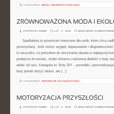
CATEGORIES:
MÓZG I NEUROPSYCHOLOGIA
ZRÓWNOWAŻONA MODA I EKOLO
POSTED BY ADMIN
LUT - 3 - 2026
MOŻLIWOŚĆ KOMENTOWAN
Spadlabuta to przestrzeń stworzone dla osób, które chcą za
przemyślany. Jeśli cenisz wygląd, dopasowanie i długowieczność 
tu wszystko, co potrzebne do utrzymania obuwia w najlepszej ko
podejście do tematu, dzięki któremu codzienna dbałość o buty sta
widać od razu. Kategorie to: Buty DIY – przeróbki i personalizacja
buty potrafi służyć latami, ale […]
CATEGORIES:
INSPIRACJE DLA NAUCZYCIELI
MOTORYZACJA PRZYSZŁOŚCI
POSTED BY ADMIN
LUT - 3 - 2026
MOŻLIWOŚĆ KOMENTOWAN