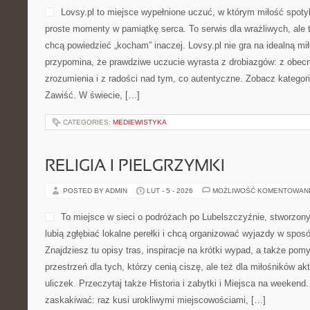
Lovsy.pl to miejsce wypełnione uczuć, w którym miłość spoty
proste momenty w pamiątkę serca. To serwis dla wrażliwych, ale 
chcą powiedzieć „kocham” inaczej. Lovsy.pl nie gra na idealną mi
przypomina, że prawdziwe uczucie wyrasta z drobiazgów: z obecn
zrozumienia i z radości nad tym, co autentyczne. Zobacz kategori
Zawiść. W świecie, […]
CATEGORIES:
MEDIEWISTYKA
RELIGIA I PIELGRZYMKI
POSTED BY ADMIN
LUT - 5 - 2026
MOŻLIWOŚĆ KOMENTOWAN
To miejsce w sieci o podróżach po Lubelszczyźnie, stworzony
lubią zgłębiać lokalne perełki i chcą organizować wyjazdy w spo
Znajdziesz tu opisy tras, inspiracje na krótki wypad, a także po
przestrzeń dla tych, którzy cenią ciszę, ale też dla miłośników ak
uliczek. Przeczytaj także Historia i zabytki i Miejsca na weekend
zaskakiwać: raz kusi urokliwymi miejscowościami, […]