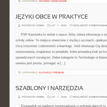
CATEGORIES:
TECHNIKI ODDECHOWE
JĘZYKI OBCE W PRAKTYCE
POSTED BY ADMIN
LUT - 7 - 2026
MOŻLIWOŚĆ KOMENTOWAN
PSP Kamionka to wortal o nauce, który zbiera informacje o t
szkoły online. To miejsce stworzone z myślą o uczniach, opiekun
chcą zrozumieć codzienność e-learningu. Jeśli interesuje Cię dział
zastosowania, znajdziesz tu poradniki, które prowadzą krok po k
sprawdzonych rozwiązań. Dobre kategorie to Technologie w klasie 
serwisu jest prosta: pomagać w […]
CATEGORIES:
ALKOHOLE PREMIUM
SZABLONY I NARZĘDZIA
POSTED BY ADMIN
LUT - 7 - 2026
MOŻLIWOŚĆ KOMENTOWAN
Przewodnik po ogólnym rozporządzeniu o ochronie danych to p