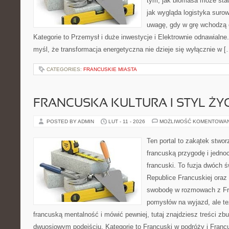
tym, jak biomasa może stać
jak wygląda logistyka suro
uwagę, gdy w grę wchodzą 
Kategorie to Przemysł i duże inwestycje i Elektrownie odnawialne.
myśl, że transformacja energetyczna nie dzieje się wyłącznie w [
CATEGORIES:
FRANCUSKIE MIASTA
FRANCUSKA KULTURA I STYL ŻY
POSTED BY ADMIN
LUT - 11 - 2026
MOŻLIWOŚĆ KOMENTOWA
Ten portal to zakątek stwor
francuską przygodę i jednoc
francuski. To fuzja dwóch 
Republice Francuskiej oraz 
swobodę w rozmowach z Fr
pomysłów na wyjazd, ale t
francuską mentalność i mówić pewniej, tutaj znajdziesz treści z
dwuosiowym podejściu. Kategorie to Francuski w podróży i Francus