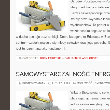
Ośrodek Podstawowa w Popo
którym edukacja splata się
Serwis szkolapopow.pl prze
szkoły oraz uwydatnia kie
wychowanków. To portret o 
wczesnoszkolnego aż po ko
w duchu spokoju oraz ambicji. Dobre kategorie to Edukacja w Eur
centrum działań znajduje się młody człowiek oraz jego potrzeby
jest tu rozumiana jako fundament […]
CATEGORIES:
GÓRY ETIOPSKIE – DACH AFRYKI WSCHODNIEJ
SAMOWYSTARCZALNOŚĆ ENERG
POSTED BY ADMIN
LUT - 12 - 2026
MOŻLIWOŚĆ KOMENTOWA
Wikana BioEnergia to serwi
chcą ogarnąć temat bioener
jednocześnie merytoryczny.