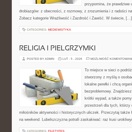
przypomina, że prawdziwe 
drobiazgów: z obecności, z rozmowy, z zrozumienia i z radości n
Zobacz kategorie Wrażliwość i Zazdrość i Zawiść. W świecie, […]
CATEGORIES:
MEDIEWISTYKA
RELIGIA I PIELGRZYMKI
POSTED BY ADMIN
LUT - 5 - 2026
MOŻLIWOŚĆ KOMENTOWAN
To miejsce w sieci o podró
stworzony z myślą o osobac
lokalne perełki i chcą org
bezproblemowy. Znajdziesz t
krótki wypad, a także pomy
przestrzeń dla tych, którzy 
miłośników aktywności i historycznych uliczek. Przeczytaj także Hi
na weekend. Lubelszczyzna potrafi zaskakiwać: raz kusi urokliw
CATEGORIES:
FILETYPES