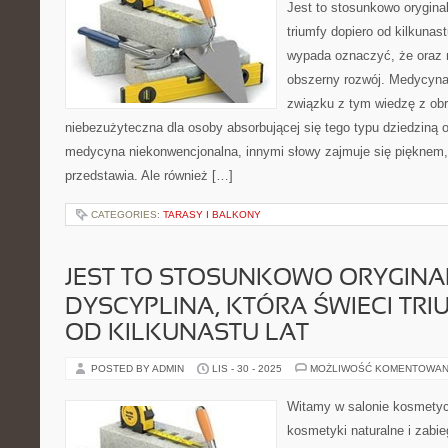
Jest to stosunkowo oryginal
triumfy dopiero od kilkunast
wypada oznaczyć, że oraz 
obszerny rozwój. Medycyna
związku z tym wiedzę z obr
niebezużyteczna dla osoby absorbującej się tego typu dziedziną or
medycyna niekonwencjonalna, innymi słowy zajmuje się pięknem, 
przedstawia. Ale również […]
CATEGORIES:
TARASY I BALKONY
JEST TO STOSUNKOWO ORYGIN
DYSCYPLINA, KTÓRA ŚWIECI TRI
OD KILKUNASTU LAT
POSTED BY ADMIN
LIS - 30 - 2025
MOŻLIWOŚĆ KOMENTOWAN
Witamy w salonie kosmety
kosmetyki naturalne i zabie