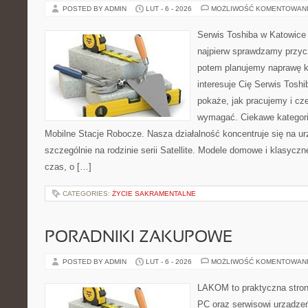
POSTED BY ADMIN
LUT - 6 - 2026
MOŻLIWOŚĆ KOMENTOWAN
Serwis Toshiba w Katowice 
najpierw sprawdzamy przyc
potem planujemy naprawę kr
interesuje Cię Serwis Toshi
pokaże, jak pracujemy i cz
wymagać. Ciekawe kategori
Mobilne Stacje Robocze. Nasza działalność koncentruje się na u
szczególnie na rodzinie serii Satellite. Modele domowe i klasyczne
czas, o […]
CATEGORIES:
ŻYCIE SAKRAMENTALNE
PORADNIKI ZAKUPOWE
POSTED BY ADMIN
LUT - 6 - 2026
MOŻLIWOŚĆ KOMENTOWAN
LAKOM to praktyczna stro
PC oraz serwisowi urządzeń