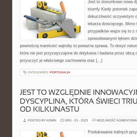
Jest to stosunkowo nowa dy
triumfy Kiedy potomek zapa
dokuczliwość oczywistym o
lekarza dziecięcego. Mimo 
przypadków wiąże się to z 
spowodowanymi lękiem dzie
pewnością marskość wątroby to poważna sprawa. To dosyć natur
które nie jest przyzwyczajone do dotykania i badania przez obcą 
przyuczyć je właściwego zachowania oraz […]
CATEGORIES:
PORTUGALIA
JEST TO WZGLĘDNIE INNOWACY
DYSCYPLINA, KTÓRA ŚWIECI TRI
OD KILKUNASTU
POSTED BY ADMIN
GRU - 23 - 2025
MOŻLIWOŚĆ KOMENTOWA
Produkowanie trafnych prz