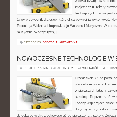
w świat dźwięków albo chc
znajdziesz tu teksty prowa
trudniejszych. To nie jest 
żywy przewodnik dla osób, które chcą pewniej ją wykonywać. Now
Produkcja Wokalna i Improwizacja Wokalna i Muzyczna. W centr
muzycznej wiedzy: rytm, […]
CATEGORIES:
ROBOTYKA I AUTOMATYKA
NOWOCZESNE TECHNOLOGIE W 
POSTED BY ADMIN
LUT - 15 - 2026
MOŻLIWOŚĆ KOMENTOWA
Przedszkole309 to portal p
placówkom przedszkolnym o
w pierwszych latach rozwoj
szkolnej. To przestrzeń, w
i osoby wspierające dzieci 
dotyczące rutyny dnia z m
dziecka od wieku żłobkowego aż po pierwsze lata szkoły. Zobacz 