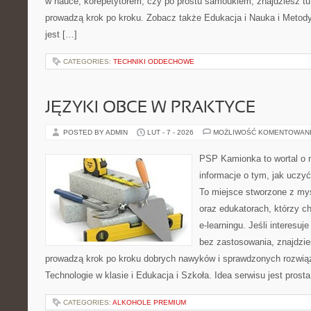
w nauce, korepetytorem, czy po prostu samoukiem, znajdziesz tu 
prowadzą krok po kroku. Zobacz także Edukacja i Nauka i Metod
jest […]
CATEGORIES:
TECHNIKI ODDECHOWE
JĘZYKI OBCE W PRAKTYCE
POSTED BY ADMIN
LUT - 7 - 2026
MOŻLIWOŚĆ KOMENTOWAN
PSP Kamionka to wortal o n
informacje o tym, jak uczyć
To miejsce stworzone z my
oraz edukatorach, którzy 
e-learningu. Jeśli interesuje
bez zastosowania, znajdzies
prowadzą krok po kroku dobrych nawyków i sprawdzonych rozwiąz
Technologie w klasie i Edukacja i Szkoła. Idea serwisu jest pros
CATEGORIES:
ALKOHOLE PREMIUM