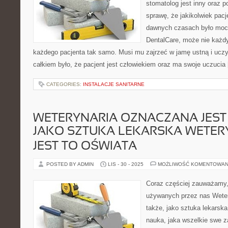
stomatolog jest inny oraz 
sprawę, że jakikolwiek pacj
dawnych czasach było mocn
DentalCare, może nie każdy,
każdego pacjenta tak samo. Musi mu zajrzeć w jamę ustną i uczy
całkiem było, że pacjent jest człowiekiem oraz ma swoje uczucia
CATEGORIES:
INSTALACJE SANITARNE
WETERYNARIA OZNACZANA JEST
JAKO SZTUKA LEKARSKA WETER
JEST TO OŚWIATA
POSTED BY ADMIN
LIS - 30 - 2025
MOŻLIWOŚĆ KOMENTOWAN
Coraz częściej zauważamy,
używanych przez nas Weter
także, jako sztuka lekarska
nauka, jaka wszelkie swe 