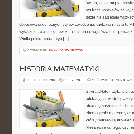
świata, gdzie mapy spotykaj
szukasz pomysłów na wyjaz
gdzie nie zaglądają wszyscy
dopasowane do różnych stylów zwiedzania. Ciekawe miasta to Piła 
wyłącznie zbiór miejscówek. To historia o wędrówkach – prowadzo
Wielkopolska potrafi być […]
CATEGORIES:
SMAKI KONTYNENTÓW
HISTORIA MATEMATYKI
POSTED BY ADMIN
LUT - 7 - 2026
MOŻLIWOŚĆ KOMENTOWAN
Strona „Matematyka dla każ
edukacyjna, w której wzory 
stają się narzędziem. To ba
chcą ogarnić matematykę od
którzy potrzebują utrwalen
Niezależnie od tego, czy j