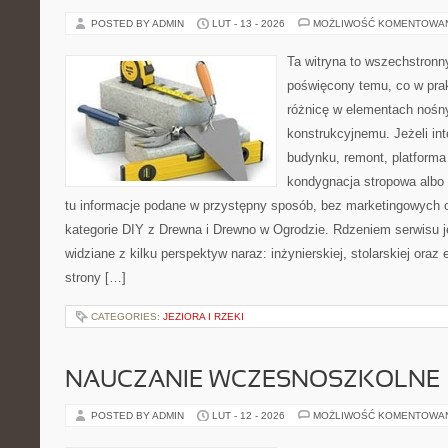
POSTED BY ADMIN
LUT - 13 - 2026
MOŻLIWOŚĆ KOMENTOWA
Ta witryna to wszechstronn
poświęcony temu, co w prak
różnicę w elementach nośn
konstrukcyjnemu. Jeżeli in
budynku, remont, platforma
kondygnacja stropowa albo d
tu informacje podane w przystępny sposób, bez marketingowych 
kategorie DIY z Drewna i Drewno w Ogrodzie. Rdzeniem serwisu j
widziane z kilku perspektyw naraz: inżynierskiej, stolarskiej oraz 
strony […]
CATEGORIES:
JEZIORA I RZEKI
NAUCZANIE WCZESNOSZKOLNE
POSTED BY ADMIN
LUT - 12 - 2026
MOŻLIWOŚĆ KOMENTOWA