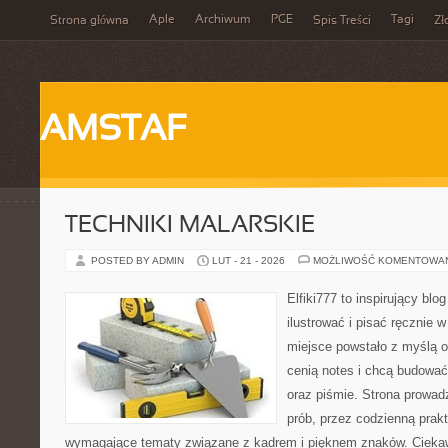
Aple
Archiwum
PGE
Tagi
Strona główna
Spis Treści
Zł
AMSTAF
TECHNIKI MALARSKIE
POSTED BY ADMIN
LUT - 21 - 2026
MOŻLIWOŚĆ KOMENTOWA
Elfiki777 to inspirujący blo
ilustrować i pisać ręcznie 
miejsce powstało z myślą o 
cenią notes i chcą budować
oraz piśmie. Strona prowad
prób, przez codzienną prakt
wymagające tematy związane z kadrem i pięknem znaków. Ciekaw