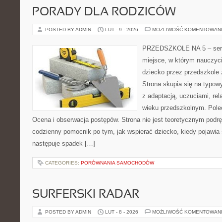
PORADY DLA RODZICÓW
POSTED BY ADMIN
LUT - 9 - 2026
MOŻLIWOŚĆ KOMENTOWAN
PRZEDSZKOLE NA 5 – serw
miejsce, w którym nauczyc
dziecko przez przedszkole 
Strona skupia się na typo
z adaptacją, uczuciami, re
wieku przedszkolnym. Polec
Ocena i obserwacja postępów. Strona nie jest teoretycznym podrę
codzienny pomocnik po tym, jak wspierać dziecko, kiedy pojawia
następuje spadek […]
CATEGORIES:
PORÓWNANIA SAMOCHODÓW
SURFERSKI RADAR
POSTED BY ADMIN
LUT - 8 - 2026
MOŻLIWOŚĆ KOMENTOWAN