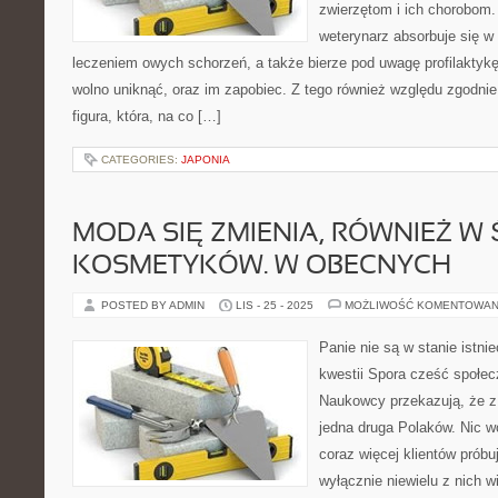
zwierzętom i ich chorobom
weterynarz absorbuje się w
leczeniem owych schorzeń, a także bierze pod uwagę profilaktykę,
wolno uniknąć, oraz im zapobiec. Z tego również względu zgodn
figura, która, na co […]
CATEGORIES:
JAPONIA
MODA SIĘ ZMIENIA, RÓWNIEŻ W 
KOSMETYKÓW. W OBECNYCH
POSTED BY ADMIN
LIS - 25 - 2025
MOŻLIWOŚĆ KOMENTOWAN
Panie nie są w stanie istni
kwestii Spora cześć społe
Naukowcy przekazują, że z
jedna druga Polaków. Nic 
coraz więcej klientów próbu
wyłącznie niewielu z nich wi