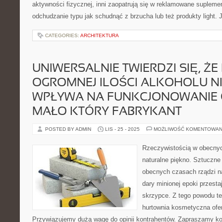
aktywności fizycznej, inni zaopatrują się w reklamowane suplem
odchudzanie typu jak schudnąć z brzucha lub też produkty light.
CATEGORIES:
ARCHITEKTURA
UNIWERSALNIE TWIERDZI SIĘ, ŻE 
OGROMNEJ ILOŚCI ALKOHOLU N
WPŁYWA NA FUNKCJONOWANIE 
MAŁO KTÓRY FABRYKANT
POSTED BY ADMIN
LIS - 25 - 2025
MOŻLIWOŚĆ KOMENTOWAN
Rzeczywistością w obecny
naturalne piękno. Sztuczn
obecnych czasach rządzi na
dary minionej epoki przesta
skrzypce. Z tego powodu t
hurtownia kosmetyczna ofer
Przywiązujemy dużą wagę do opinii kontrahentów. Zapraszamy k