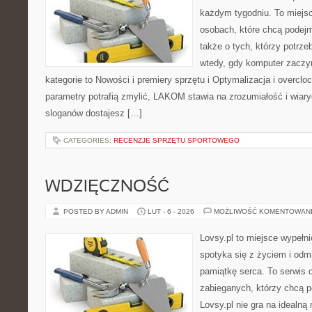
każdym tygodniu. To miejs
osobach, które chcą podejm
także o tych, którzy potrz
wtedy, gdy komputer zaczy
kategorie to Nowości i premiery sprzętu i Optymalizacja i overclo
parametry potrafią zmylić, LAKOM stawia na zrozumiałość i wiar
sloganów dostajesz […]
CATEGORIES:
RECENZJE SPRZĘTU SPORTOWEGO
WDZIĘCZNOŚĆ
POSTED BY ADMIN
LUT - 6 - 2026
MOŻLIWOŚĆ KOMENTOWAN
Lovsy.pl to miejsce wypełn
spotyka się z życiem i od
pamiątkę serca. To serwis d
zabieganych, którzy chcą p
Lovsy.pl nie gra na idealną