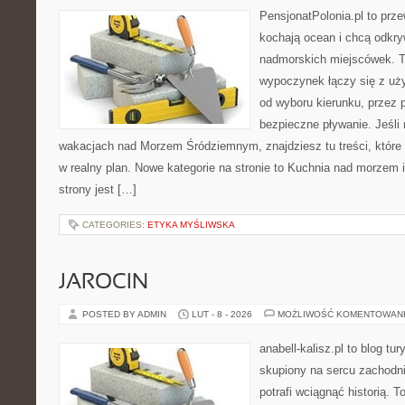
PensjonatPolonia.pl to prze
kochają ocean i chcą odkry
nadmorskich miejscówek. T
wypoczynek łączy się z uż
od wyboru kierunku, przez 
bezpieczne pływanie. Jeśli
wakacjach nad Morzem Śródziemnym, znajdziesz tu treści, któr
w realny plan. Nowe kategorie na stronie to Kuchnia nad morzem
strony jest […]
CATEGORIES:
ETYKA MYŚLIWSKA
JAROCIN
POSTED BY ADMIN
LUT - 8 - 2026
MOŻLIWOŚĆ KOMENTOWAN
anabell-kalisz.pl to blog t
skupiony na sercu zachodnie
potrafi wciągnąć historią. 