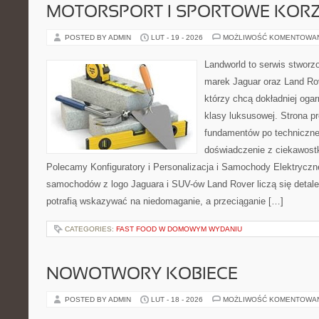
MOTORSPORT I SPORTOWE KORZ
POSTED BY ADMIN
LUT - 19 - 2026
MOŻLIWOŚĆ KOMENTOWA
Landworld to serwis stworz
marek Jaguar oraz Land Rov
którzy chcą dokładniej oga
klasy luksusowej. Strona p
fundamentów po techniczne
doświadczenie z ciekawostk
Polecamy Konfiguratory i Personalizacja i Samochody Elektrycz
samochodów z logo Jaguara i SUV-ów Land Rover liczą się detal
potrafią wskazywać na niedomaganie, a przeciąganie […]
CATEGORIES:
FAST FOOD W DOMOWYM WYDANIU
NOWOTWORY KOBIECE
POSTED BY ADMIN
LUT - 18 - 2026
MOŻLIWOŚĆ KOMENTOWA