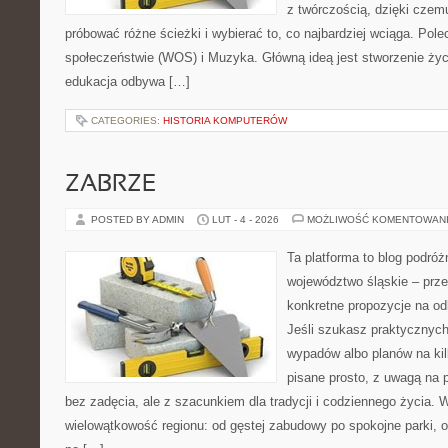
z twórczością, dzięki cze
próbować różne ścieżki i wybierać to, co najbardziej wciąga. Po
społeczeństwie (WOS) i Muzyka. Główną ideą jest stworzenie życzl
edukacja odbywa […]
CATEGORIES:
HISTORIA KOMPUTERÓW
ZABRZE
POSTED BY ADMIN
LUT - 4 - 2026
MOŻLIWOŚĆ KOMENTOWAN
Ta platforma to blog podró
województwo śląskie – prze
konkretne propozycje na od
Jeśli szukasz praktycznych
wypadów albo planów na kilk
pisane prosto, z uwagą na p
bez zadęcia, ale z szacunkiem dla tradycji i codziennego życia. 
wielowątkowość regionu: od gęstej zabudowy po spokojne parki, o