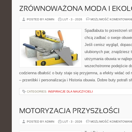
ZRÓWNOWAŻONA MODA I EKOLO
POSTED BY ADMIN
LUT - 3 - 2026
MOŻLIWOŚĆ KOMENTOWAN
Spadlabuta to przestrzeń st
chcą zadbać o swoje obuwi
Jeśli cenisz wygląd, dopas
ulubionych par, znajdziesz
utrzymania obuwia w najlep
wszechstronne podejście do
codzienna dbałość o buty staje się przyjemna, a efekty widać od 
– przeróbki i personalizacja i Historia obuwia. Dobre buty potrafi s
CATEGORIES:
INSPIRACJE DLA NAUCZYCIELI
MOTORYZACJA PRZYSZŁOŚCI
POSTED BY ADMIN
LUT - 3 - 2026
MOŻLIWOŚĆ KOMENTOWAN