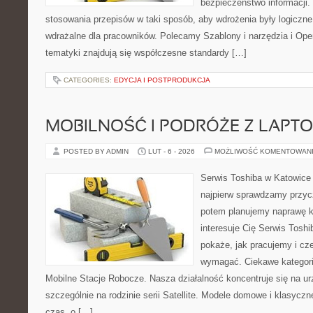
bezpieczeństwo informacji. 
stosowania przepisów w taki sposób, aby wdrożenia były logiczne
wdrażalne dla pracowników. Polecamy Szablony i narzędzia i Ope
tematyki znajdują się współczesne standardy […]
CATEGORIES:
EDYCJA I POSTPRODUKCJA
MOBILNOŚĆ I PODRÓŻE Z LAPT
POSTED BY ADMIN
LUT - 6 - 2026
MOŻLIWOŚĆ KOMENTOWAN
Serwis Toshiba w Katowice 
najpierw sprawdzamy przyc
potem planujemy naprawę kr
interesuje Cię Serwis Toshi
pokaże, jak pracujemy i cz
wymagać. Ciekawe kategori
Mobilne Stacje Robocze. Nasza działalność koncentruje się na u
szczególnie na rodzinie serii Satellite. Modele domowe i klasyczne
czas, o […]