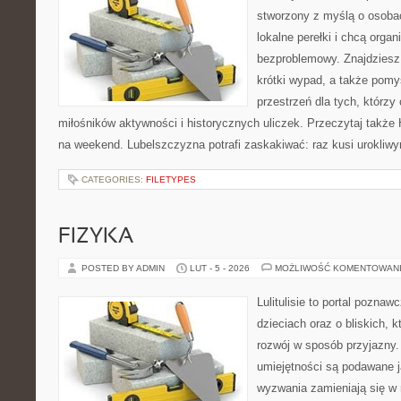
stworzony z myślą o osobac
lokalne perełki i chcą org
bezproblemowy. Znajdziesz t
krótki wypad, a także pomy
przestrzeń dla tych, którzy 
miłośników aktywności i historycznych uliczek. Przeczytaj także Hi
na weekend. Lubelszczyzna potrafi zaskakiwać: raz kusi urokliw
CATEGORIES:
FILETYPES
FIZYKA
POSTED BY ADMIN
LUT - 5 - 2026
MOŻLIWOŚĆ KOMENTOWAN
Lulitulisie to portal pozna
dzieciach oraz o bliskich, 
rozwój w sposób przyjazny.
umiejętności są podawane j
wyzwania zamieniają się w 