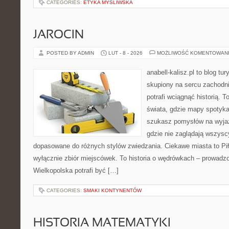
CATEGORIES:
ETYKA MYŚLIWSKA
JAROCIN
POSTED BY ADMIN
LUT - 8 - 2026
MOŻLIWOŚĆ KOMENTOWAN
anabell-kalisz.pl to blog t
skupiony na sercu zachodnie
potrafi wciągnąć historią. 
świata, gdzie mapy spotykaj
szukasz pomysłów na wyjaz
gdzie nie zaglądają wszyscy
dopasowane do różnych stylów zwiedzania. Ciekawe miasta to Piła 
wyłącznie zbiór miejscówek. To historia o wędrówkach – prowadzo
Wielkopolska potrafi być […]
CATEGORIES:
SMAKI KONTYNENTÓW
HISTORIA MATEMATYKI