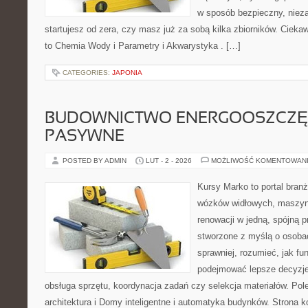
w sposób bezpieczny, nieza
startujesz od zera, czy masz już za sobą kilka zbiorników. Cieka
to Chemia Wody i Parametry i Akwarystyka . […]
CATEGORIES:
JAPONIA
BUDOWNICTWO ENERGOOSZCZĘ
PASYWNE
POSTED BY ADMIN
LUT - 2 - 2026
MOŻLIWOŚĆ KOMENTOWAN
Kursy Marko to portal branż
wózków widłowych, maszyn
renowacji w jedną, spójną p
stworzone z myślą o osobac
sprawniej, rozumieć, jak fu
podejmować lepsze decyzje
obsługa sprzętu, koordynacja zadań czy selekcja materiałów. Po
architektura i Domy inteligentne i automatyka budynków. Strona k