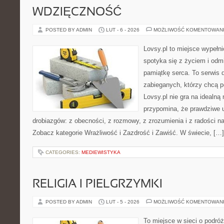
WDZIĘCZNOŚĆ
POSTED BY ADMIN
LUT - 6 - 2026
MOŻLIWOŚĆ KOMENTOWAN
Lovsy.pl to miejsce wypełn
spotyka się z życiem i od
pamiątkę serca. To serwis d
zabieganych, którzy chcą p
Lovsy.pl nie gra na idealną
przypomina, że prawdziwe 
drobiazgów: z obecności, z rozmowy, z zrozumienia i z radości n
Zobacz kategorie Wrażliwość i Zazdrość i Zawiść. W świecie, […]
CATEGORIES:
MEDIEWISTYKA
RELIGIA I PIELGRZYMKI
POSTED BY ADMIN
LUT - 5 - 2026
MOŻLIWOŚĆ KOMENTOWAN
To miejsce w sieci o podró