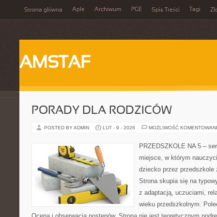
Aple
Archiwum
PGE
Tagi
Strona główna
Spis Treści
Zł
AMSTAF
PORADY DLA RODZICÓW
POSTED BY ADMIN
LUT - 9 - 2026
MOŻLIWOŚĆ KOMENTOWAN
PRZEDSZKOLE NA 5 – serw
miejsce, w którym nauczyc
dziecko przez przedszkole 
Strona skupia się na typo
z adaptacją, uczuciami, re
wieku przedszkolnym. Polec
Ocena i obserwacja postępów. Strona nie jest teoretycznym podrę