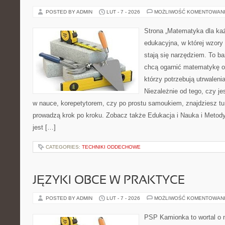
POSTED BY ADMIN
LUT - 7 - 2026
MOŻLIWOŚĆ KOMENTOWAN
Strona „Matematyka dla każ
edukacyjna, w której wzory 
stają się narzędziem. To ba
chcą ogarnić matematykę od
którzy potrzebują utrwalen
Niezależnie od tego, czy j
w nauce, korepetytorem, czy po prostu samoukiem, znajdziesz tu 
prowadzą krok po kroku. Zobacz także Edukacja i Nauka i Metod
jest […]
CATEGORIES:
TECHNIKI ODDECHOWE
JĘZYKI OBCE W PRAKTYCE
POSTED BY ADMIN
LUT - 7 - 2026
MOŻLIWOŚĆ KOMENTOWAN
PSP Kamionka to wortal o n