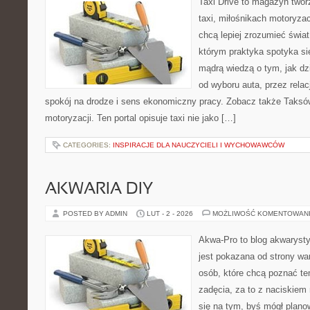
Taxi Drive to magazyn two
taxi, miłośnikach motoryzac
chcą lepiej zrozumieć świa
którym praktyka spotyka si
mądrą wiedzą o tym, jak d
od wyboru auta, przez rela
spokój na drodze i sens ekonomiczny pracy. Zobacz także Taksó
motoryzacji. Ten portal opisuje taxi nie jako […]
CATEGORIES:
INSPIRACJE DLA NAUCZYCIELI I WYCHOWAWCÓW
AKWARIA DIY
POSTED BY ADMIN
LUT - 2 - 2026
MOŻLIWOŚĆ KOMENTOWAN
Akwa-Pro to blog akwaryst
jest pokazana od strony war
osób, które chcą poznać te
zadęcia, za to z naciskiem 
się na tym, byś mógł plano