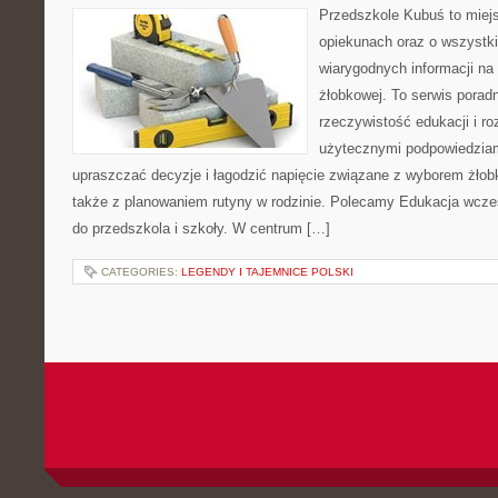
Przedszkole Kubuś to miej
opiekunach oraz o wszystki
wiarygodnych informacji na 
żłobkowej. To serwis porad
rzeczywistość edukacji i ro
użytecznymi podpowiedziami
upraszczać decyzje i łagodzić napięcie związane z wyborem żłob
także z planowaniem rutyny w rodzinie. Polecamy Edukacja wcze
do przedszkola i szkoły. W centrum […]
CATEGORIES:
LEGENDY I TAJEMNICE POLSKI