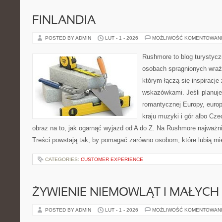
FINLANDIA
POSTED BY ADMIN
LUT - 1 - 2026
MOŻLIWOŚĆ KOMENTOWAN
Rushmore to blog turystycz
osobach spragnionych wraże
którym łączą się inspiracje
wskazówkami. Jeśli planuje
romantycznej Europy, europ
kraju muzyki i gór albo Cze
obraz na to, jak ogarnąć wyjazd od A do Z. Na Rushmore najważni
Treści powstają tak, by pomagać zarówno osobom, które lubią m
CATEGORIES:
CUSTOMER EXPERIENCE
ŻYWIENIE NIEMOWLĄT I MAŁYCH 
POSTED BY ADMIN
LUT - 1 - 2026
MOŻLIWOŚĆ KOMENTOWAN