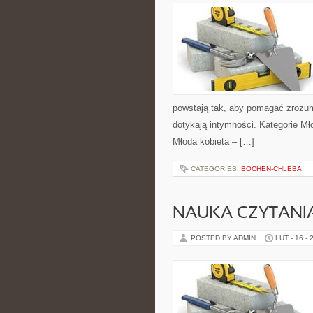
powstają tak, aby pomagać zrozum
dotykają intymności. Kategorie Mło
Młoda kobieta – […]
CATEGORIES:
BOCHEN-CHLEBA
NAUKA CZYTANI
POSTED BY ADMIN
LUT - 16 - 