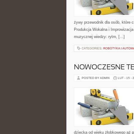
żywy przewodnik dla osób, które 
Produkcja Wokalna i Improwizacj
muzycznej wiedzy: rytm, […]
CATEGORIES:
ROBOTYKA I AUTOM
NOWOCZESNE TE
POSTED BY ADMIN
LUT - 15 - 
dziecka od wieku żłobkowego aż po