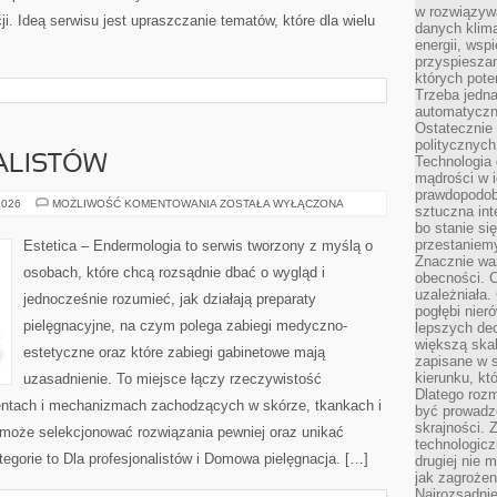
w rozwiązyw
. Ideą serwisu jest upraszczanie tematów, które dla wielu
danych klim
energii, wsp
przyspiesza
których poten
Trzeba jedna
automatyczn
Ostatecznie 
politycznyc
ALISTÓW
Technologia 
mądrości w 
prawdopodob
DLA
2026
MOŻLIWOŚĆ KOMENTOWANIA
ZOSTAŁA WYŁĄCZONA
sztuczna int
PROFESJONALISTÓW
bo stanie si
przestaniem
Estetica – Endermologia to serwis tworzony z myślą o
Znacznie waż
osobach, które chcą rozsądnie dbać o wygląd i
obecności. C
uzależniała.
jednocześnie rozumieć, jak działają preparaty
pogłębi nie
pielęgnacyjne, na czym polega zabiegi medyczno-
lepszych dec
większą skal
estetyczne oraz które zabiegi gabinetowe mają
zapisane w 
kierunku, kt
uzasadnienie. To miejsce łączy rzeczywistość
Dlatego rozm
entach i mechanizmach zachodzących w skórze, tkankach i
być prowadz
skrajności. 
 może selekcjonować rozwiązania pewniej oraz unikać
technologicz
egorie to Dla profesjonalistów i Domowa pielęgnacja. […]
drugiej nie 
jak zagrożen
Najrozsądnie