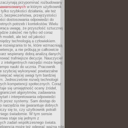
 zaczynają przypominać rozbudowany
zaawansowanych
w którym użytkownik
 tylko szybkości działania, ale też
i, bezpieczeństwa, przejrzystości
ości dostosowania odpowiedzi do
etnych potrzeb i kontekstów. Wielu
wraca uwagę, że przyszłość sztucznej
będzie zależeć nie tylko od coraz
 modeli, ale też od jakości
iędzy technologią a człowiekiem.
e rozwiązania to te, które wzmacniają
etencje, a nie próbują je całkowicie
karz wspierany dobrą analizą danych
ować trafniejsze decyzje. Nauczyciel
 z inteligentnych narzędzi może lepiej
empo nauki do ucznia. Pracownik
e szybciej wykonywać powtarzalne
święcać więcej uwagi tym bardziej
. Jednocześnie rozwój technologii
ch kompetencji społecznych. Coraz
taje się umiejętność oceny źródeł,
ograniczeń algorytmów, zadawania
ytań i interpretowania odpowiedzi
h przez systemy. Sam dostęp do
go narzędzia nie gwarantuje dobrych
iczy się to, czy użytkownik potrafi
 niego świadomie. W tym sensie
rowa staje się jednym z
zych zadań współczesnego świata.
eligencja może też odegrać ważną rolę