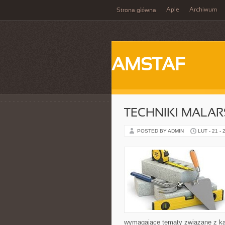
Aple
Archiwum
Strona główna
AMSTAF
TECHNIKI MALAR
POSTED BY ADMIN
LUT - 21 - 
wymagające tematy związane z ka