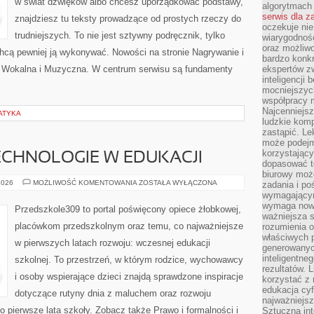
w świat dźwięków albo chcesz uporządkować podstawy,
algorytmach
serwis dla 
znajdziesz tu teksty prowadzące od prostych rzeczy do
oczekuje nie
trudniejszych. To nie jest sztywny podręcznik, tylko
wiarygodnośc
oraz możliw
chcą pewniej ją wykonywać. Nowości na stronie Nagrywanie i
bardzo konkr
a Wokalna i Muzyczna. W centrum serwisu są fundamenty
ekspertów z
inteligencji 
mocniejszych
współpracy m
Najcenniejsz
ATYKA
ludzkie komp
zastąpić. Le
może podejm
korzystający
CHNOLOGIE W EDUKACJI
dopasować t
biurowy moż
NOWOCZESNE
2026
MOŻLIWOŚĆ KOMENTOWANIA
ZOSTAŁA WYŁĄCZONA
zadania i po
TECHNOLOGIE
wymagającym
W
wymaga nowy
EDUKACJI
Przedszkole309 to portal poświęcony opiece żłobkowej,
ważniejsza s
placówkom przedszkolnym oraz temu, co najważniejsze
rozumienia 
właściwych p
w pierwszych latach rozwoju: wczesnej edukacji
generowanyc
inteligentne
szkolnej. To przestrzeń, w którym rodzice, wychowawcy
rezultatów. L
i osoby wspierające dzieci znajdą sprawdzone inspiracje
korzystać z
edukacja cyf
dotyczące rutyny dnia z maluchem oraz rozwoju
najważniejs
 pierwsze lata szkoły. Zobacz także Prawo i formalności i
Sztuczna int