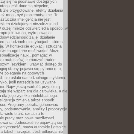
czą się na podstawie dostępnych
latego jeśli dane są niepełne,
ub źle przygotowane, efekty działania
ież mogą być problematyczne. To
sztuczna inteligencja nie jest
ytem działającym niezależnie od
 dużej mierze odzwierciedla sposób, w
 zaprojektowana, wytrenowana i
powiedzialność za jej działanie
c na ludziach i instytucjach, które z
ają. W kontekście edukacji sztuczna
 otwiera ogromne możliwości. Może
rsonalizację nauki, pomagać w
u materiałów, tłumaczyć trudne
tszym językiem i ułatwiać dostęp do
giej strony pojawia się pytanie o to,
ne poleganie na gotowych
h nie osłabi samodzielnego myślenia.
zyko, jeśli narzędzia są używane
nie. Największą wartość przynoszą
tają się wsparciem dla człowieka, a nie
dla jego wysiłku intelektualnego.
eligencja zmienia także sposób
eści. Programy potrafią generować
zy, podsumowania, analizy i propozycje
la wielu branż oznacza to
nie pracy oraz nowe możliwości
owania. Jednocześnie pojawiają się
tentyczność, prawa autorskie i granice
a takich narzędzi. Jeśli odbiorca nie