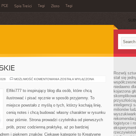
PGE
Tagi
Tagi
Spis Treści
Złoto
SUB
SKIE
Rozwój sztuc
stał się jed
TECHNIKI
2026
MOŻLIWOŚĆ KOMENTOWANIA
ZOSTAŁA WYŁĄCZONA
współczesne
MALARSKIE
niedawno dla
Elfiki777 to inspirujący blog dla osób, które chcą
kojarzona gł
skomplikowa
ilustrować i pisać ręcznie w sposób przyjemny. To
przyszłością
inteligencji
miejsce powstało z myślą o tych, którzy kochają linię,
milionów lud
cenią notes i chcą budować własny charakter w rysunku
wyszukiwark
rekomendacji
oraz piśmie. Strona prowadzi czytelnika od pierwszych
logistyce i 
prób, przez codzienną praktykę, aż po bardziej
eksperymente
rzeczywistoś
drem i pięknem znaków. Ciekawe kategorie to Kreatywne