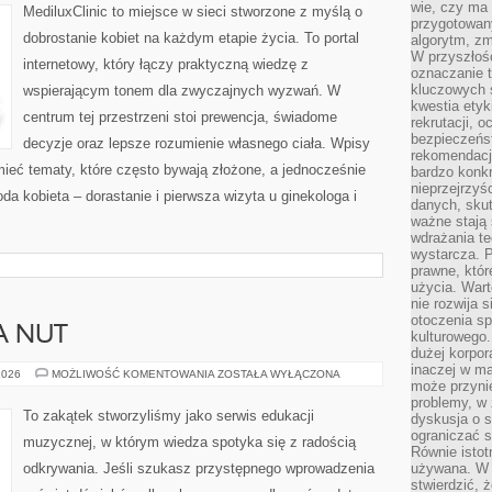
wie, czy ma 
MediluxClinic to miejsce w sieci stworzone z myślą o
przygotowan
dobrostanie kobiet na każdym etapie życia. To portal
algorytm, zm
W przyszłośc
internetowy, który łączy praktyczną wiedzę z
oznaczanie t
kluczowych s
wspierającym tonem dla zwyczajnych wyzwań. W
kwestia ety
centrum tej przestrzeni stoi prewencja, świadome
rekrutacji, 
bezpieczeńs
decyzje oraz lepsze rozumienie własnego ciała. Wpisy
rekomendacj
ieć tematy, które często bywają złożone, a jednocześnie
bardzo konkr
nieprzejrzyś
da kobieta – dorastanie i pierwsza wizyta u ginekologa i
danych, sku
ważne stają 
wdrażania te
wystarcza. 
prawne, któr
użycia. Wart
nie rozwija 
otoczenia s
A NUT
kulturowego
dużej korpor
inaczej w ma
NAUKA
2026
MOŻLIWOŚĆ KOMENTOWANIA
ZOSTAŁA WYŁĄCZONA
może przyni
CZYTANIA
NUT
problemy, w 
To zakątek stworzyliśmy jako serwis edukacji
dyskusja o s
ograniczać si
muzycznej, w którym wiedza spotyka się z radością
Równie istotn
odkrywania. Jeśli szukasz przystępnego wprowadzenia
używana. W ś
stwierdzić, 