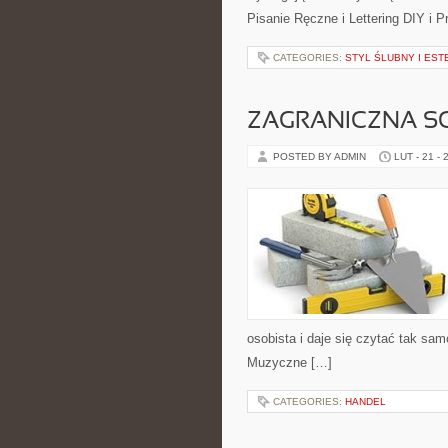
Pisanie Ręczne i Lettering DIY i P
CATEGORIES:
STYL ŚLUBNY I EST
ZAGRANICZNA S
POSTED BY ADMIN
LUT - 21 - 
osobista i daje się czytać tak sam
Muzyczne […]
CATEGORIES:
HANDEL