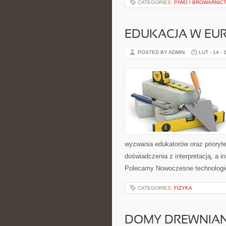
CATEGORIES:
PIWO I BROWARNIC
EDUKACJA W EUR
POSTED BY ADMIN
LUT - 14 - 
wyzwania edukatorów oraz priorytet
doświadczenia z interpretacją, a i
Polecamy Nowoczesne technologi
CATEGORIES:
FIZYKA
DOMY DREWNIA