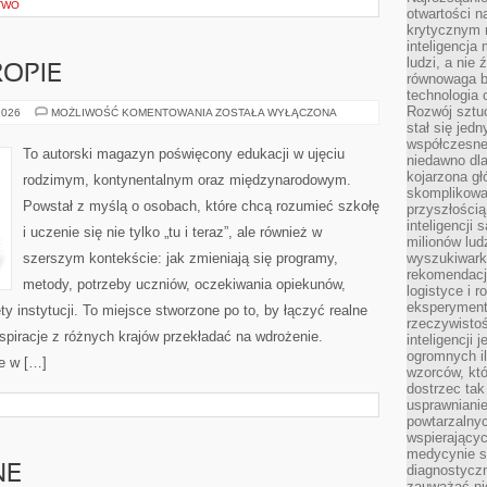
TWO
otwartości n
krytycznym 
inteligencja
ludzi, a nie
OPIE
równowaga b
technologia
Rozwój sztuc
EDUKACJA
2026
MOŻLIWOŚĆ KOMENTOWANIA
ZOSTAŁA WYŁĄCZONA
W
stał się jed
EUROPIE
współczesne
To autorski magazyn poświęcony edukacji w ujęciu
niedawno dla
kojarzona gł
rodzimym, kontynentalnym oraz międzynarodowym.
skomplikowa
Powstał z myślą o osobach, które chcą rozumieć szkołę
przyszłością
inteligencji
i uczenie się nie tylko „tu i teraz”, ale również w
milionów lud
szerszym kontekście: jak zmieniają się programy,
wyszukiwark
rekomendacji
metody, potrzeby uczniów, oczekiwania opiekunów,
logistyce i 
eksperymente
y instytucji. To miejsce stworzone po to, by łączyć realne
rzeczywistoś
nspiracje z różnych krajów przekładać na wdrożenie.
inteligencji 
ogromnych i
e w […]
wzorców, któ
dostrzec tak
usprawniani
powtarzalnyc
wspierający
medycynie s
diagnostycz
NE
zauważać ni