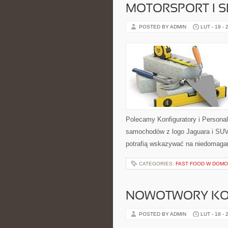
MOTORSPORT I 
POSTED BY ADMIN
LUT - 19 - 
Polecamy Konfiguratory i Persona
samochodów z logo Jaguara i SUV-
potrafią wskazywać na niedomagan
CATEGORIES:
FAST FOOD W DOM
NOWOTWORY KO
POSTED BY ADMIN
LUT - 18 - 