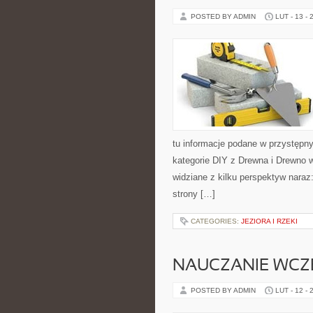
POSTED BY ADMIN
LUT - 13 - 
tu informacje podane w przystępn
kategorie DIY z Drewna i Drewno 
widziane z kilku perspektyw naraz: 
strony […]
CATEGORIES:
JEZIORA I RZEKI
NAUCZANIE WC
POSTED BY ADMIN
LUT - 12 - 