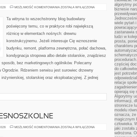
algorytmy po
DOMY
2026
MOŻLIWOŚĆ KOMENTOWANIA
ZOSTAŁA WYŁĄCZONA
biznesie nar
DREWNIANE
przewidywani
Jednocześnie
Ta witryna to wszechstronny blog budowlany
wiele pytań 
poświęcony temu, co w praktyce robi największą
powracający
zastanawia s
różnicę w elementach nośnych: drewnu
ludzi w kole
konstrukcyjnemu. Jeżeli interesuje Cię wznoszenie
prosta, poni
charakteru p
budynku, remont, platforma zewnętrzna, połać dachowa,
automatyzac
schematyczn
kondygnacja stropowa albo detale stolarskie, znajdziesz
procedurach
y sposób, bez marketingowych ogólników. Polecamy
częściej doc
do całkowite
w Ogrodzie. Rdzeniem serwisu jest surowiec drzewny
jest potrzebn
inżynierskiej, stolarskiej oraz eksploatacyjnej. Z jednej
odpowiedzial
relacje spo
zagadnieniem
opierają się 
Algorytmy u
informacji, d
stronnicze l
modelu równ
oznacza, że 
ZESNOSZKOLNE
magicznym b
człowieka. W
NAUCZANIE
2026
MOŻLIWOŚĆ KOMENTOWANIA
ZOSTAŁA WYŁĄCZONA
jaki została
WCZESNOSZKOLNE
wdrożona. Od