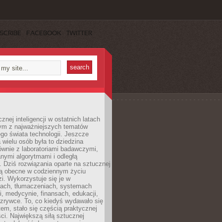
SCRIBE
FACEBOOK
TWITTER
znej inteligencji w ostatnich latach
nym z najważniejszych tematów
go świata technologii. Jeszcze
 wielu osób była to dziedzina
ównie z laboratoriami badawczymi,
nymi algorytmami i odległą
. Dziś rozwiązania oparte na sztucznej
 są obecne w codziennym życiu
zi. Wykorzystuje się je w
ach, tłumaczeniach, systemach
, medycynie, finansach, edukacji,
rozrywce. To, co kiedyś wydawało się
m, stało się częścią praktycznej
ci. Największą siłą sztucznej