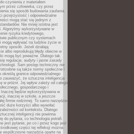
do czynienia z materiałem
ym przez człowieka, czy przez
ienia się sposób budowania zaufania.
i przejrzystość i odpowiedzialne
reści mogą stać się jednym z
tandardów. Nie mniej istotna jest
ki. Algorytmy wykorzystywane w
ocenie ryzyka kredytowego,
twie publicznym czy systemach
i mogą wpływać na ludzkie życie w
etny sposób. Jeżeli działają
cie albo reprodukują błędy obecne w
tki mogą być poważne. Dlatego tak
się regulacje, audyty i jasne zasady
chnologii. Sam postęp techniczny nie
Potrzebne są także normy społeczne i
e określą granice odpowiedzialnego
o zauważyć, że sztuczna inteligencja
się w próżni. Jej wpływ zależy od całego
połecznego, gospodarczego i
. Inaczej będzie wykorzystywana w
acji, inaczej w szkole, a jeszcze
łej firmie rodzinnej. To samo narzędzie
eść duże korzyści albo wywołać
zależności od kontekstu. Dlatego
ztucznej inteligencji nie powinna
ę do pytania, co technologia potrafi.
e jest pytanie, po co i przez kogo jest
rodkowej części tej refleksji można
że współczesne narzędzia oparte na