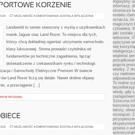
Algorytmy u
SPORTOWE KORZENIE
informacji, d
stronnicze l
modelu równ
MOTORSPORT
2026
MOŻLIWOŚĆ KOMENTOWANIA
ZOSTAŁA WYŁĄCZONA
I
oznacza, że 
SPORTOWE
magicznym b
KORZENIE
Landworld to serwis stworzony z myślą o użytkownikach
człowieka. W
jaki została
marek Jaguar oraz Land Rover. To miejsce dla tych,
wdrożona. Od
którzy chcą dokładniej ogarniać utrzymanie samochodu
spoczywa wię
niej korzyst
klasy luksusowej. Strona prowadzi czytelnika od
inteligencja
wspierać pe
fundamentów po techniczne zagadnienia, łącząc
porządkowani
doświadczenie z ciekawostkami rynku i technologii.
pojęcia pros
wiedzy. Z dru
lizacja i Samochody Elektryczne Premium W świecie
czy nadmier
ów Land Rover liczą się detale. Nawet drobne objawy
odpowiedziac
To realne ry
ie, a przeciąganie […]
bezrefleksyj
wtedy, gdy s
zastępstwem 
OWYM WYDANIU
Sztuczna int
tworzenia tr
teksty, obra
rozwiązań. D
BIECE
przyspiesze
eksperyment
NOWOTWORY
2026
MOŻLIWOŚĆ KOMENTOWANIA
ZOSTAŁA WYŁĄCZONA
pytania o au
KOBIECE
wykorzystani