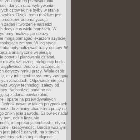
jest zdolność do przetwarzania
lości danych oraz wykrywania
rych człowiek nie byłby w stanie
 szybko. Dzięki temu możliwe jest
e procesów, automatyzacja
h zadań i tworzenie narzędzi
ch decyzje w wielu branżach. W
ystemy analizujące obrazy
ne mogą pomagać lekarzom szybciej
epokojące zmiany. W logistyce
trafią optymalizować trasy dostaw. W
zędzia analityczne wspierają
e popytu i planowanie działań.
 rozwój sztucznej inteligencji budzi
i wątpliwości. Jedno z najczęściej
ch dotyczy rynku pracy. Wiele osób
ię, czy inteligentne systemy zastąpią
jnych zawodach. Odpowiedź nie jest
eważ wpływ technologii zależy od
racy. Najbardziej podatne na
ję są zadania powtarzalne,
e i oparte na przewidywalnych
. Jednak nawet w takich przypadkach
hodzi do zmiany charakteru pracy niż
go zniknięcia zawodu. Człowiek nadal
y tam, gdzie liczą się
ność, interpretacja kontekstu, etyka,
łeczne i kreatywność. Bardzo ważnym
 jest jakość danych, na których
systemy sztucznej inteligencji.