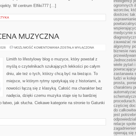
inteligencji 
ogromnych i
rojekty. W centrum Elfiki777 […]
wzorców, któ
dostrzec tak
ETYKA
usprawniani
powtarzalnyc
wspierający
medycynie s
CENA MUZYCZNA
diagnostycz
zauważać ni
algorytmy po
ZAGRANICZNA
2026
MOŻLIWOŚĆ KOMENTOWANIA
ZOSTAŁA WYŁĄCZONA
biznesie nar
SCENA
MUZYCZNA
przewidywani
Limith to lifestylowy blog o muzyce, który powstał z
Jednocześnie
wiele pytań 
myślą o czytelnikach szukających lekkości po całym
powracający
dniu, ale też o tych, którzy chcą być na bieżąco. To
zastanawia s
ludzi w kole
miejsce, w którym rytmy spotykają się z historiami, a
prosta, poni
charakteru p
nowości łączą się z klasyką. Całość ma charakter bez
automatyzac
nadęcia, dzięki czemu muzyka staje się tu bardziej
schematyczn
procedurach
o łatwo, jak słucha. Ciekawe kategorie na stronie to Gatunki
częściej doc
do całkowite
jest potrzebn
odpowiedzial
relacje spo
zagadnieniem
opierają się 