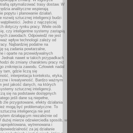
trafią optymalizować trasy dostaw. W
zędzia analityczne wspierają
e popytu i planowanie działań.
 rozwój sztucznej inteligencji budzi
i wątpliwości. Jedno z najczęściej
ch dotyczy rynku pracy. Wiele osób
ię, czy inteligentne systemy zastąpią
jnych zawodach. Odpowiedź nie jest
eważ wpływ technologii zależy od
racy. Najbardziej podatne na
ję są zadania powtarzalne,
e i oparte na przewidywalnych
. Jednak nawet w takich przypadkach
hodzi do zmiany charakteru pracy niż
go zniknięcia zawodu. Człowiek nadal
y tam, gdzie liczą się
ność, interpretacja kontekstu, etyka,
łeczne i kreatywność. Bardzo ważnym
 jest jakość danych, na których
systemy sztucznej inteligencji.
czą się na podstawie dostępnych
latego jeśli dane są niepełne,
ub źle przygotowane, efekty działania
ież mogą być problematyczne. To
sztuczna inteligencja nie jest
ytem działającym niezależnie od
 dużej mierze odzwierciedla sposób, w
 zaprojektowana, wytrenowana i
powiedzialność za jej działanie