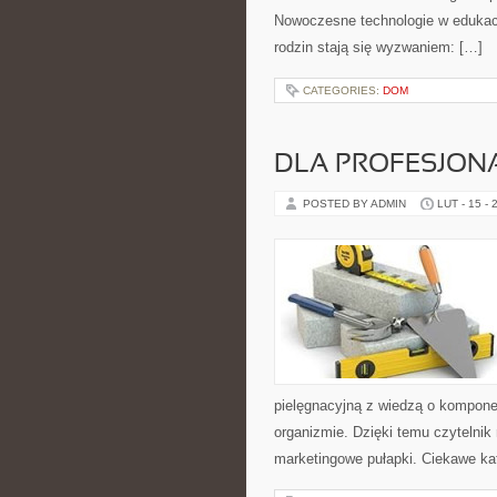
Nowoczesne technologie w edukacji
rodzin stają się wyzwaniem: […]
CATEGORIES:
DOM
DLA PROFESJON
POSTED BY ADMIN
LUT - 15 - 
pielęgnacyjną z wiedzą o kompon
organizmie. Dzięki temu czytelnik
marketingowe pułapki. Ciekawe kat