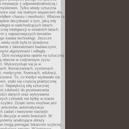
a innowacje z odpowiedzialnością i
myśleniem. Tylko wtedy sztuczna
 może stać się realnym wsparciem dla
 źródłem chaosu i nieufności. Właśnie ta
ędzie decydować o tym, jaką rolę
 odegra w nadchodzących latach.
znej inteligencji w ostatnich latach
nym z najważniejszych tematów
go świata technologii. Jeszcze
 wielu osób była to dziedzina
ównie z laboratoriami badawczymi,
nymi algorytmami i odległą
. Dziś rozwiązania oparte na sztucznej
 są obecne w codziennym życiu
zi. Wykorzystuje się je w
ach, tłumaczeniach, systemach
, medycynie, finansach, edukacji,
rozrywce. To, co kiedyś wydawało się
m, stało się częścią praktycznej
ci. Największą siłą sztucznej
jest zdolność do przetwarzania
lości danych oraz wykrywania
rych człowiek nie byłby w stanie
 szybko. Dzięki temu możliwe jest
e procesów, automatyzacja
h zadań i tworzenie narzędzi
ch decyzje w wielu branżach. W
ystemy analizujące obrazy
ne mogą pomagać lekarzom szybciej
epokojące zmiany. W logistyce