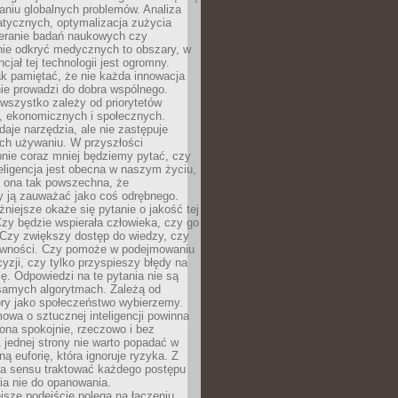
aniu globalnych problemów. Analiza
atycznych, optymalizacja zużycia
ieranie badań naukowych czy
nie odkryć medycznych to obszary, w
cjał tej technologii jest ogromny.
k pamiętać, że nie każda innowacja
ie prowadzi do dobra wspólnego.
wszystko zależy od priorytetów
h, ekonomicznych i społecznych.
daje narzędzia, ale nie zastępuje
ich używaniu. W przyszłości
nie coraz mniej będziemy pytać, czy
eligencja jest obecna w naszym życiu,
ę ona tak powszechna, że
y ją zauważać jako coś odrębnego.
niejsze okaże się pytanie o jakość tej
zy będzie wspierała człowieka, czy go
 Czy zwiększy dostęp do wiedzy, czy
równości. Czy pomoże w podejmowaniu
yzji, czy tylko przyspieszy błędy na
ę. Odpowiedzi na te pytania nie są
samych algorytmach. Zależą od
óry jako społeczeństwo wybierzemy.
owa o sztucznej inteligencji powinna
ona spokojnie, rzeczowo i bez
Z jednej strony nie warto popadać w
ną euforię, która ignoruje ryzyka. Z
ma sensu traktować każdego postępu
ia nie do opanowania.
jsze podejście polega na łączeniu