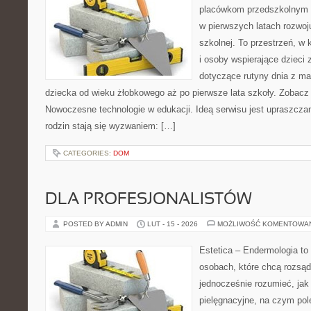
placówkom przedszkolnym o
w pierwszych latach rozwoj
szkolnej. To przestrzeń, w
i osoby wspierające dzieci 
dotyczące rutyny dnia z m
dziecka od wieku żłobkowego aż po pierwsze lata szkoły. Zobacz 
Nowoczesne technologie w edukacji. Ideą serwisu jest upraszczan
rodzin stają się wyzwaniem: […]
CATEGORIES:
DOM
DLA PROFESJONALISTÓW
POSTED BY ADMIN
LUT - 15 - 2026
MOŻLIWOŚĆ KOMENTOWA
Estetica – Endermologia to
osobach, które chcą rozsąd
jednocześnie rozumieć, jak 
pielęgnacyjne, na czym po