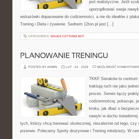
jest realistyczne. Jeśli sz
uporządkować swoje nawyki,
wskazówki dopasowane do codzienności, a nie do ideałów z plakat
Trening i Dieta i żywienie. Sednem 12ton.pl jest […]
CATEGORIES:
NAUKA CZYTANIA NUT
PLANOWANIE TRENINGU
POSTED BY ADMIN
LUT - 24 - 2026
MOŻLIWOŚĆ KOMENTOWA
TKKF Sieraków to centrum w
traktują ruch nie jako jedno
proces. Serwis łączy prakt
codziennością: pokazuje, j
kroku, jak dbać o bezpiecze
nawyki w duchu świadomej r
tych, którzy chcą trenować skuteczniej, niezależnie od tego, czy 
przerwie. Polecamy Sporty drużynowe i Trening młodzieży. W cen