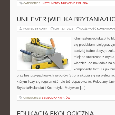
CATEGORIES:
INSTRUMENTY MUZYCZNE Z BLISKA
UNILEVER (WIELKA BRYTANIA/H
POSTED BY ADMIN
LUT - 23 - 2026
MOŻLIWOŚĆ KOMENTOWA
johnmasters-polska.pl to blo
się produktami pielęgnacyj
bardziej trafne decyzje zak
miejsce stworzone z myślą o
wiedzieć, co nakładają na sk
komponenty formuł i jak b
oraz bez przypadkowych wyborów. Strona skupia się na pielęgnacj
którym liczy się regularność, ale też dopasowanie. Polecamy Unil
Brytania/Holandia) i Kosmetyki. Motywem […]
CATEGORIES:
SYMBOLIKA KWIATÓW
EDUKACJA EKOLOGICZNA