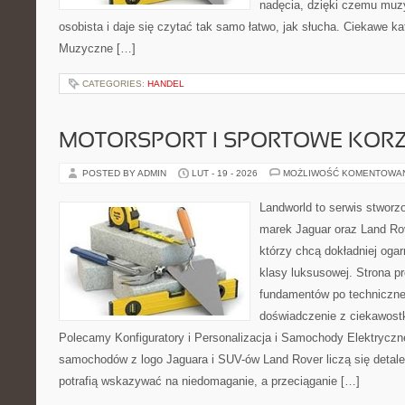
nadęcia, dzięki czemu muzyk
osobista i daje się czytać tak samo łatwo, jak słucha. Ciekawe ka
Muzyczne […]
CATEGORIES:
HANDEL
MOTORSPORT I SPORTOWE KORZ
POSTED BY ADMIN
LUT - 19 - 2026
MOŻLIWOŚĆ KOMENTOWA
Landworld to serwis stworz
marek Jaguar oraz Land Rov
którzy chcą dokładniej oga
klasy luksusowej. Strona p
fundamentów po techniczne
doświadczenie z ciekawostk
Polecamy Konfiguratory i Personalizacja i Samochody Elektrycz
samochodów z logo Jaguara i SUV-ów Land Rover liczą się detal
potrafią wskazywać na niedomaganie, a przeciąganie […]