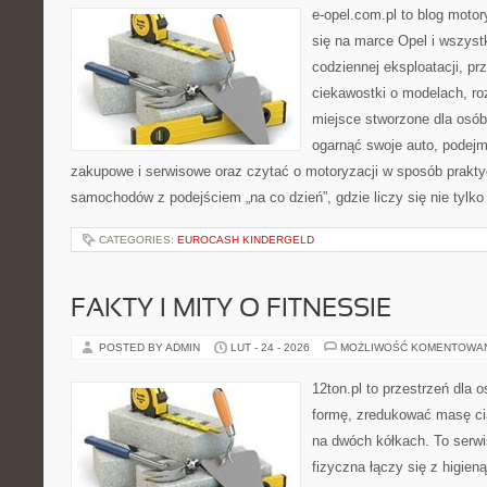
e-opel.com.pl to blog motor
się na marce Opel i wszyst
codziennej eksploatacji, pr
ciekawostki o modelach, ro
miejsce stworzone dla osób
ogarnąć swoje auto, podejm
zakupowe i serwisowe oraz czytać o motoryzacji w sposób prakty
samochodów z podejściem „na co dzień”, gdzie liczy się nie tylko
CATEGORIES:
EUROCASH KINDERGELD
FAKTY I MITY O FITNESSIE
POSTED BY ADMIN
LUT - 24 - 2026
MOŻLIWOŚĆ KOMENTOWA
12ton.pl to przestrzeń dla 
formę, zredukować masę cia
na dwóch kółkach. To serw
fizyczna łączy się z higien