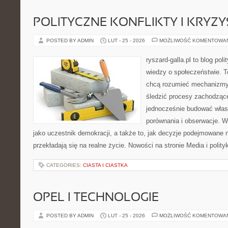
POLITYCZNE KONFLIKTY I KRYZY
POSTED BY ADMIN
LUT - 25 - 2026
MOŻLIWOŚĆ KOMENTOWA
ryszard-galla.pl to blog pol
wiedzy o społeczeństwie. To
chcą rozumieć mechanizmy 
śledzić procesy zachodząc
jednocześnie budować włas
porównania i obserwacje. W
jako uczestnik demokracji, a także to, jak decyzje podejmowane
przekładają się na realne życie. Nowości na stronie Media i polity
CATEGORIES:
CIASTA I CIASTKA
OPEL I TECHNOLOGIE
POSTED BY ADMIN
LUT - 25 - 2026
MOŻLIWOŚĆ KOMENTOWA