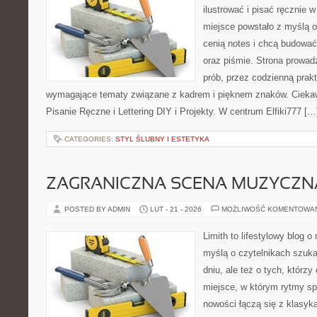
ilustrować i pisać ręcznie 
miejsce powstało z myślą o 
cenią notes i chcą budować
oraz piśmie. Strona prowad
prób, przez codzienną prakt
wymagające tematy związane z kadrem i pięknem znaków. Ciekaw
Pisanie Ręczne i Lettering DIY i Projekty. W centrum Elfiki777 […
CATEGORIES:
STYL ŚLUBNY I ESTETYKA
ZAGRANICZNA SCENA MUZYCZN
POSTED BY ADMIN
LUT - 21 - 2026
MOŻLIWOŚĆ KOMENTOWA
Limith to lifestylowy blog 
myślą o czytelnikach szuka
dniu, ale też o tych, którz
miejsce, w którym rytmy spo
nowości łączą się z klasyk