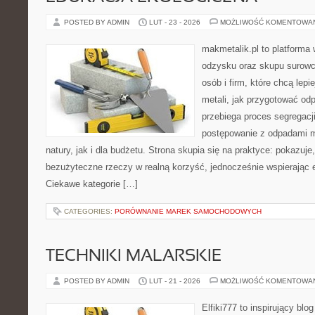
POSTED BY ADMIN
LUT - 23 - 2026
MOŻLIWOŚĆ KOMENTOWA
makmetalik.pl to platforma
odzysku oraz skupu surowc
osób i firm, które chcą lepi
metali, jak przygotować od
przebiega proces segregacj
postępowanie z odpadami m
natury, jak i dla budżetu. Strona skupia się na praktyce: pokazuje
bezużyteczne rzeczy w realną korzyść, jednocześnie wspierając
Ciekawe kategorie […]
CATEGORIES:
PORÓWNANIE MAREK SAMOCHODOWYCH
TECHNIKI MALARSKIE
POSTED BY ADMIN
LUT - 21 - 2026
MOŻLIWOŚĆ KOMENTOWA
Elfiki777 to inspirujący blo