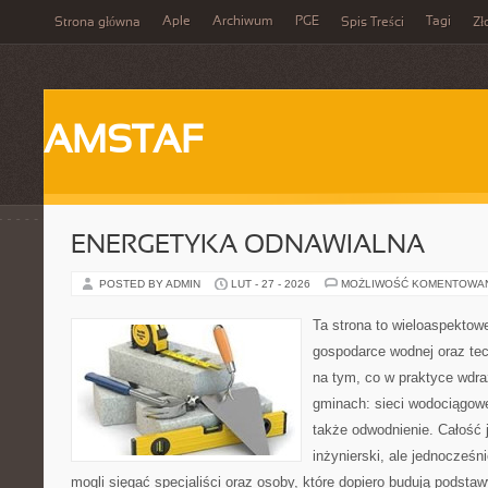
Aple
Archiwum
PGE
Tagi
Strona główna
Spis Treści
Zł
AMSTAF
ENERGETYKA ODNAWIALNA
POSTED BY ADMIN
LUT - 27 - 2026
MOŻLIWOŚĆ KOMENTOWA
Ta strona to wieloaspektow
gospodarce wodnej oraz tech
na tym, co w praktyce wdra
gminach: sieci wodociągowe
także odwodnienie. Całość 
inżynierski, ale jednocześni
mogli sięgać specjaliści oraz osoby, które dopiero budują podstaw