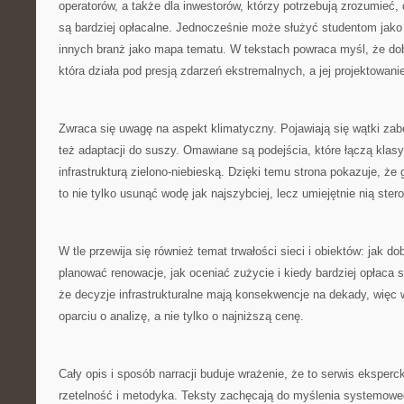
operatorów, a także dla inwestorów, którzy potrzebują zrozumieć
są bardziej opłacalne. Jednocześnie może służyć studentom ja
innych branż jako mapa tematu. W tekstach powraca myśl, że dobra
która działa pod presją zdarzeń ekstremalnych, a jej projektowan
Zwraca się uwagę na aspekt klimatyczny. Pojawiają się wątki zab
też adaptacji do suszy. Omawiane są podejścia, które łączą klas
infrastrukturą zielono-niebieską. Dzięki temu strona pokazuje, ż
to nie tylko usunąć wodę jak najszybciej, lecz umiejętnie nią ster
W tle przewija się również temat trwałości sieci i obiektów: jak do
planować renowacje, jak oceniać zużycie i kiedy bardziej opłaca 
że decyzje infrastrukturalne mają konsekwencje na dekady, więc
oparciu o analizę, a nie tylko o najniższą cenę.
Cały opis i sposób narracji buduje wrażenie, że to serwis ekspercki
rzetelność i metodyka. Teksty zachęcają do myślenia systemoweg