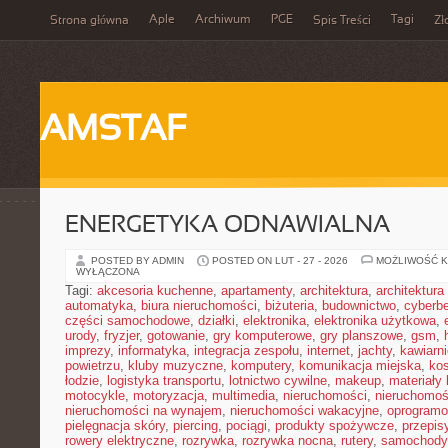
Aple
Archiwum
PGE
Tagi
Strona główna
Spis Treści
Zł
AMSTAF
ENERGETYKA ODNAWIALNA
POSTED BY ADMIN
POSTED ON LUT - 27 - 2026
MOŻLIWOŚĆ 
WYŁĄCZONA
Tagi:
akcesoria kuchenne
,
apartamenty
,
architektura
,
architektura
automatyka
,
biura nieruchomości
,
biżuteria
,
budownictwo
,
cyberb
części samochodowe
,
działki
,
elektronika
,
elektronika użytkowa
,
urody
,
fryzjer
,
gotowanie
,
gry komputerowe
,
gry planszowe
,
gsm
,
imprezy
,
informatyka
,
integracja zespołu
,
internet
,
jachty
,
kawiarni
powietrzu
,
kluby muzyczne
,
komputery
,
komunikacja miejska
,
ko
łodzie
,
logistyka transportu
,
lotnictwo cywilne
,
makeup
,
materiały
motocykle
,
motoryzacja
,
multimedia
,
nieruchomości
,
nieruchomoś
nieruchomości na wynajem
,
nieruchomości wakacyjne
,
oprogramo
pielęgnacja skóry
,
piercing
,
pociągi
,
produkty spożywcze
,
przepis
rowery elektryczne
,
rozrywka
,
rozrywka nocna
,
rutery
,
samochody