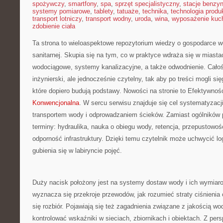
spożywczy
,
smartfony
,
spa
,
sprzęt specjalistyczny
,
stacje benzy
systemy pomiarowe
,
tablety
,
tatuaże
,
technika
,
technologia produk
transport lotniczy
,
transport wodny
,
uroda
,
wina
,
wyposażenie kuc
zdobienie ciała
Ta strona to wieloaspektowe repozytorium wiedzy o gospodarce w
sanitarnej. Skupia się na tym, co w praktyce wdraża się w miastac
wodociągowe, systemy kanalizacyjne, a także odwodnienie. Całoś
inżynierski, ale jednocześnie czytelny, tak aby po treści mogli się
które dopiero budują podstawy. Nowości na stronie to Efektywno
Konwencjonalna
. W sercu serwisu znajduje się cel systematyzacji
transportem wody i odprowadzaniem ścieków. Zamiast ogólników po
terminy: hydraulika, nauka o obiegu wody, retencja, przepustowo
odporność infrastruktury. Dzięki temu czytelnik może uchwycić lo
gubienia się w labiryncie pojęć.
Duży nacisk położony jest na systemy dostaw wody i ich wymiarow
wyznacza się przekroje przewodów, jak rozumieć straty ciśnienia 
się rozbiór. Pojawiają się też zagadnienia związane z jakością wod
kontrolować wskaźniki w sieciach, zbiornikach i obiektach. Z per