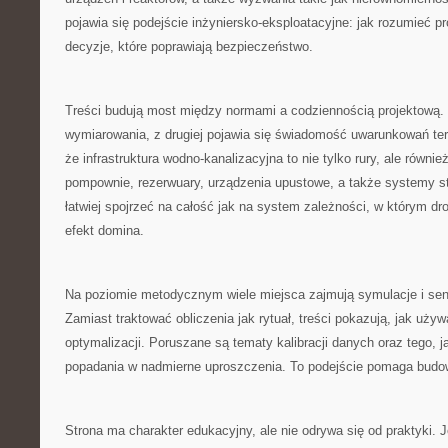
pojawia się podejście inżyniersko-eksploatacyjne: jak rozumieć pr
decyzje, które poprawiają bezpieczeństwo.
Treści budują most między normami a codziennością projektową. Z
wymiarowania, z drugiej pojawia się świadomość uwarunkowań te
że infrastruktura wodno-kanalizacyjna to nie tylko rury, ale równi
pompownie, rezerwuary, urządzenia upustowe, a także systemy s
łatwiej spojrzeć na całość jak na system zależności, w którym dr
efekt domina.
Na poziomie metodycznym wiele miejsca zajmują symulacje i se
Zamiast traktować obliczenia jak rytuał, treści pokazują, jak uży
optymalizacji. Poruszane są tematy kalibracji danych oraz tego, j
popadania w nadmierne uproszczenia. To podejście pomaga bud
Strona ma charakter edukacyjny, ale nie odrywa się od praktyki. J