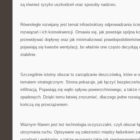
są również ryzyko uszkodzeń oraz sposoby nadzoru.
Równolegle rozwijany jest temat infrastruktury odprowadzania śc
rozwiązań i ich konsekwencji. Omawia się, jak powstaje spójna ko
przewidywać dopływy oraz jak minimalizować prawdopodobieństwo
pojawiają się kwestie wentylacji, bo właśnie one często decydują 
stabilnie.
Szczególnie istotny obszar to zarządzanie deszczówką, które w os
tematem strategicznym. Strona pokazuje, jak łączyć bezpieczeń
infiltracją. Pojawiają się wątki spływu powierzchniowego, a takż
opadowych. Dzięki temu łatwiej zrozumieć, dlaczego jedne rozwiąz
kończą się przeciążeniem.
Ważnym filarem jest też technologia oczyszczalni, czyli obszar łą
utrzymania ruchu. Opisywane są zależności między ładunkiem z
urządzeń i reaktorów, a także wyzwania takie jak nierównomierno