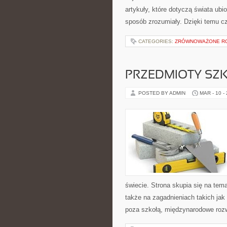
artykuły, które dotyczą świata ubi
sposób zrozumiały. Dzięki temu c
CATEGORIES:
ZRÓWNOWAŻONE R
PRZEDMIOTY SZK
POSTED BY ADMIN
MAR - 10 -
świecie. Strona skupia się na te
także na zagadnieniach takich jak
poza szkołą, międzynarodowe roz