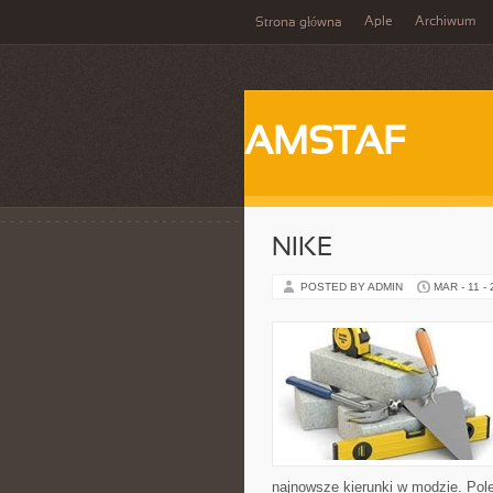
Aple
Archiwum
Strona główna
AMSTAF
NIKE
POSTED BY ADMIN
MAR - 11 -
najnowsze kierunki w modzie. Pol