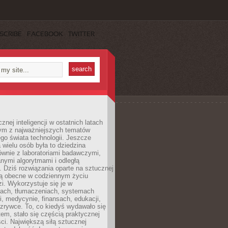
SCRIBE
FACEBOOK
TWITTER
znej inteligencji w ostatnich latach
nym z najważniejszych tematów
go świata technologii. Jeszcze
 wielu osób była to dziedzina
ównie z laboratoriami badawczymi,
nymi algorytmami i odległą
. Dziś rozwiązania oparte na sztucznej
 są obecne w codziennym życiu
zi. Wykorzystuje się je w
ach, tłumaczeniach, systemach
, medycynie, finansach, edukacji,
rozrywce. To, co kiedyś wydawało się
m, stało się częścią praktycznej
ci. Największą siłą sztucznej