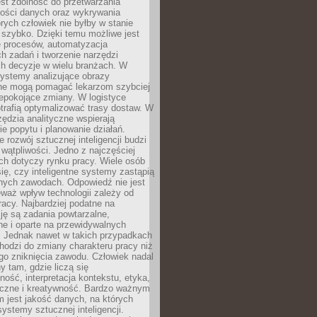
jest zdolność do przetwarzania
lości danych oraz wykrywania
rych człowiek nie byłby w stanie
 szybko. Dzięki temu możliwe jest
e procesów, automatyzacja
h zadań i tworzenie narzędzi
ch decyzje w wielu branżach. W
ystemy analizujące obrazy
ne mogą pomagać lekarzom szybciej
epokojące zmiany. W logistyce
trafią optymalizować trasy dostaw. W
zędzia analityczne wspierają
e popytu i planowanie działań.
 rozwój sztucznej inteligencji budzi
i wątpliwości. Jedno z najczęściej
ch dotyczy rynku pracy. Wiele osób
ię, czy inteligentne systemy zastąpią
jnych zawodach. Odpowiedź nie jest
eważ wpływ technologii zależy od
racy. Najbardziej podatne na
ję są zadania powtarzalne,
e i oparte na przewidywalnych
. Jednak nawet w takich przypadkach
hodzi do zmiany charakteru pracy niż
go zniknięcia zawodu. Człowiek nadal
y tam, gdzie liczą się
ność, interpretacja kontekstu, etyka,
łeczne i kreatywność. Bardzo ważnym
 jest jakość danych, na których
systemy sztucznej inteligencji.