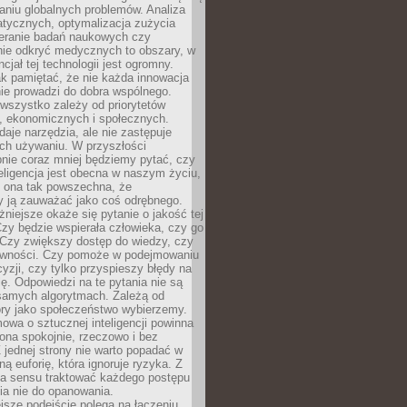
aniu globalnych problemów. Analiza
atycznych, optymalizacja zużycia
ieranie badań naukowych czy
nie odkryć medycznych to obszary, w
cjał tej technologii jest ogromny.
k pamiętać, że nie każda innowacja
ie prowadzi do dobra wspólnego.
wszystko zależy od priorytetów
h, ekonomicznych i społecznych.
daje narzędzia, ale nie zastępuje
ich używaniu. W przyszłości
nie coraz mniej będziemy pytać, czy
eligencja jest obecna w naszym życiu,
ę ona tak powszechna, że
y ją zauważać jako coś odrębnego.
niejsze okaże się pytanie o jakość tej
zy będzie wspierała człowieka, czy go
 Czy zwiększy dostęp do wiedzy, czy
równości. Czy pomoże w podejmowaniu
yzji, czy tylko przyspieszy błędy na
ę. Odpowiedzi na te pytania nie są
samych algorytmach. Zależą od
óry jako społeczeństwo wybierzemy.
owa o sztucznej inteligencji powinna
ona spokojnie, rzeczowo i bez
Z jednej strony nie warto popadać w
ną euforię, która ignoruje ryzyka. Z
ma sensu traktować każdego postępu
ia nie do opanowania.
jsze podejście polega na łączeniu