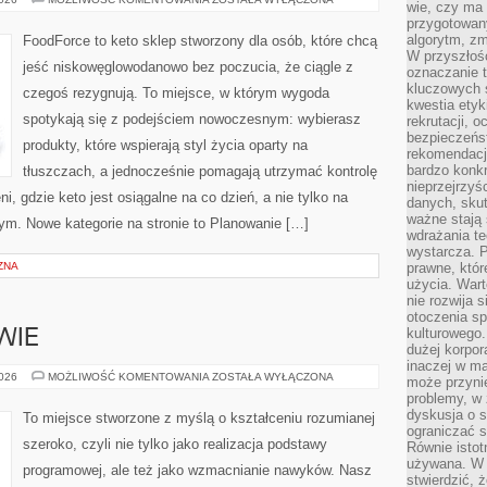
wie, czy ma 
I
przygotowan
DETOKSY
KETO
algorytm, zm
FoodForce to keto sklep stworzony dla osób, które chcą
W przyszłośc
jeść niskowęglowodanowo bez poczucia, że ciągle z
oznaczanie t
kluczowych s
czegoś rezygnują. To miejsce, w którym wygoda
kwestia ety
spotykają się z podejściem nowoczesnym: wybierasz
rekrutacji, 
bezpieczeńs
produkty, które wspierają styl życia oparty na
rekomendacj
bardzo konkr
tłuszczach, a jednocześnie pomagają utrzymać kontrolę
nieprzejrzyś
i, gdzie keto jest osiągalne na co dzień, a nie tylko na
danych, sku
ważne stają 
 tym. Nowe kategorie na stronie to Planowanie […]
wdrażania te
wystarcza. 
ZNA
prawne, któr
użycia. Wart
nie rozwija 
otoczenia s
kulturowego
WIE
dużej korpor
inaczej w ma
ŻYWIENIE
2026
MOŻLIWOŚĆ KOMENTOWANIA
ZOSTAŁA WYŁĄCZONA
może przyni
I
problemy, w 
ZDROWIE
dyskusja o s
To miejsce stworzone z myślą o kształceniu rozumianej
ograniczać si
szeroko, czyli nie tylko jako realizacja podstawy
Równie istotn
używana. W ś
programowej, ale też jako wzmacnianie nawyków. Nasz
stwierdzić, 