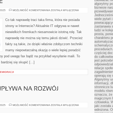
E
algorytmy po
biznesie nar
INFORMATYKA,
 2025
MOŻLIWOŚĆ KOMENTOWANIA
ZOSTAŁA WYŁĄCZONA
przewidywani
TO
Jednocześnie
DLA
WIELU
wiele pytań 
Co tak naprawdę traci taka firma, która nie posiada
OSÓB
powracający
PASJA
strony w Internecie? Aktualnie IT odgrywa w nawet
zastanawia s
I
ŚRODEK
ludzi w kole
niewielkich firemkach niesamowicie istotną rolę. Tak
NA
prosta, poni
ŻYCIE
charakteru p
naprawdę nie można się temu jakoś dziwić. Przecież
automatyzac
fakty są takie, że dzięki właśnie zdobyczom techniki
schematyczn
procedurach
mamy niepowtarzalną okazję o wiele lepiej poradzić
częściej doc
 pod uwagę fax bądź na przykład wysyłanie maili. To
do całkowite
jest potrzebn
 bardziej się skupić […]
odpowiedzial
relacje spo
zagadnieniem
 EMIGRACJI
opierają się 
Algorytmy u
informacji, d
stronnicze l
WPŁYWA NA ROZWÓJ
modelu równ
oznacza, że 
magicznym b
człowieka. W
INFORMATYKA,
 2025
MOŻLIWOŚĆ KOMENTOWANIA
ZOSTAŁA WYŁĄCZONA
jaki została
WPŁYWA
wdrożona. Od
NA