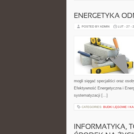
ENERGETYKA O
POSTED BY ADMIN
LUT - 27 - 
mogli sięgać specjaliści oraz osob
Efektywność Energetyczna i Energ
systematyzacji […]
CATEGORIES:
BUDKI LĘGOWE I KA
INFORMATYKA, T