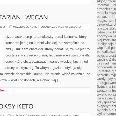
Algorytmy u
informacji, d
stronnicze l
modelu równ
oznacza, że 
TARIAN I WEGAN
magicznym b
człowieka. W
PIZZA
 2026
MOŻLIWOŚĆ KOMENTOWANIA
ZOSTAŁA WYŁĄCZONA
jaki została
DLA
wdrożona. Od
WEGETARIAN
I
spoczywa wię
pizzeriasaxofon.pl to smakowity portal kulinarny, który
WEGAN
niej korzyst
koncentruje się na kuchni włoskiej, a szczególnie na
inteligencja
wspierać pe
pizzy. Już sam charakter strony pokazuje, że nie jest to
porządkowani
prosty serwis z recepturami, lecz miejsce stworzone dla
pojęcia pros
wiedzy. Z dru
osób, które chcą poznawać niuanse włoskiej kuchni od
czy nadmier
odpowiedziac
strony praktycznej. To witryna, gdzie spotykają się
To realne ry
iłowanie do włoskiej kuchni. Na stronie widać wyraźnie, że
bezrefleksyj
wtedy, gdy s
izza w wielu odsłonach, ale obok niej […]
zastępstwem 
Sztuczna int
tworzenia tr
ZNA
teksty, obra
rozwiązań. D
przyspiesze
OKSY KETO
eksperyment
pytania o au
wykorzystani
WYZWANIA
2026
MOŻLIWOŚĆ KOMENTOWANIA
ZOSTAŁA WYŁĄCZONA