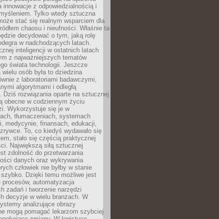
a innowacje z odpowiedzialnością i
myśleniem. Tylko wtedy sztuczna
 może stać się realnym wsparciem dla
 źródłem chaosu i nieufności. Właśnie ta
ędzie decydować o tym, jaką rolę
 odegra w nadchodzących latach.
znej inteligencji w ostatnich latach
nym z najważniejszych tematów
go świata technologii. Jeszcze
 wielu osób była to dziedzina
ównie z laboratoriami badawczymi,
nymi algorytmami i odległą
. Dziś rozwiązania oparte na sztucznej
 są obecne w codziennym życiu
zi. Wykorzystuje się je w
ach, tłumaczeniach, systemach
, medycynie, finansach, edukacji,
rozrywce. To, co kiedyś wydawało się
m, stało się częścią praktycznej
ci. Największą siłą sztucznej
jest zdolność do przetwarzania
lości danych oraz wykrywania
rych człowiek nie byłby w stanie
 szybko. Dzięki temu możliwe jest
e procesów, automatyzacja
h zadań i tworzenie narzędzi
ch decyzje w wielu branżach. W
ystemy analizujące obrazy
ne mogą pomagać lekarzom szybciej
epokojące zmiany. W logistyce