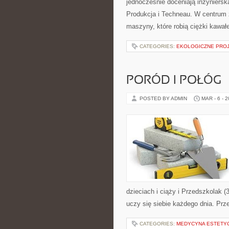
jednocześnie doceniają inżyniersk
Produkcja i Techneau. W centrum z
maszyny, które robią ciężki kawa
CATEGORIES:
EKOLOGICZNE PROJ
PORÓD I POŁÓG
POSTED BY ADMIN
MAR - 6 - 
dzieciach i ciąży i Przedszkolak (
uczy się siebie każdego dnia. Prz
CATEGORIES:
MEDYCYNA ESTETY