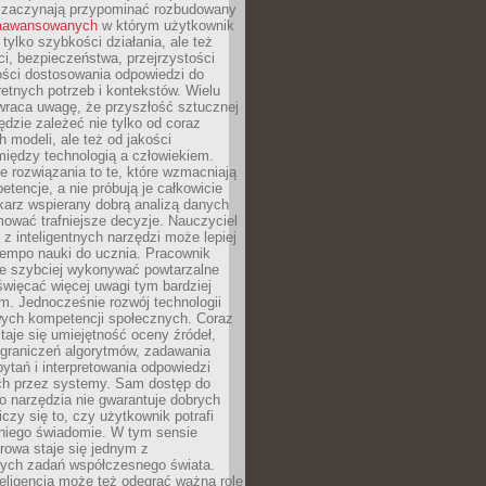
 zaczynają przypominać rozbudowany
zaawansowanych
w którym użytkownik
 tylko szybkości działania, ale też
i, bezpieczeństwa, przejrzystości
ości dostosowania odpowiedzi do
etnych potrzeb i kontekstów. Wielu
wraca uwagę, że przyszłość sztucznej
będzie zależeć nie tylko od coraz
 modeli, ale też od jakości
iędzy technologią a człowiekiem.
e rozwiązania to te, które wzmacniają
etencje, a nie próbują je całkowicie
karz wspierany dobrą analizą danych
ować trafniejsze decyzje. Nauczyciel
 z inteligentnych narzędzi może lepiej
empo nauki do ucznia. Pracownik
e szybciej wykonywać powtarzalne
święcać więcej uwagi tym bardziej
. Jednocześnie rozwój technologii
ch kompetencji społecznych. Coraz
taje się umiejętność oceny źródeł,
ograniczeń algorytmów, zadawania
ytań i interpretowania odpowiedzi
h przez systemy. Sam dostęp do
go narzędzia nie gwarantuje dobrych
iczy się to, czy użytkownik potrafi
 niego świadomie. W tym sensie
rowa staje się jednym z
zych zadań współczesnego świata.
eligencja może też odegrać ważną rolę