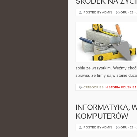
ŚRODEK NA ŻYCI
POSTED BY ADMIN
GRU - 29 -
sobie ze wszystkim. Weźmy choćby
sprawia, że firmy są w stanie dużo
CATEGORIES:
HISTORIA POLSKIEJ
INFORMATYKA, 
KOMPUTERÓW
POSTED BY ADMIN
GRU - 29 -