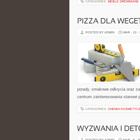
CATEGORIES:
MEBLE DREWNIANE
PIZZA DLA WEGE
POSTED BY ADMIN
MAR - 10 -
porady, smakowe odkrycia oraz zam
centrum zainteresowania stanowi p
CATEGORIES:
CHEMIA KOSMETYC
WYZWANIA I DET
POSTED BY ADMIN
MAR - 9 - 