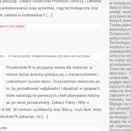
ą precyzję. Zobacz koniecznie Przemysł Lotniczy i Obronna
w rozwiązyw
danych klim
ainteresowania stoją wytwórnie, ciąg technologiczny oraz
energii, wsp
łek zadania w środowiskach […]
przyspiesza
których poten
Trzeba jedna
EKTY DLA DZIECI
automatyczn
Ostatecznie 
politycznyc
Technologia 
mądrości w 
prawdopodob
sztuczna int
PORÓD
2026
MOŻLIWOŚĆ KOMENTOWANIA
ZOSTAŁA WYŁĄCZONA
I
bo stanie si
POŁÓG
przestaniem
Przedszkole76 to przyjazny serwis dla rodziców, w
Znacznie waż
obecności. C
którym temat dziecka spotyka się z macierzyństwem i
uzależniała.
codziennym życiem domu. To przestrzeń stworzone po
pogłębi nie
lepszych dec
to, by porządkować wątpliwości i doradzać w sprawach,
większą skal
zapisane w 
które narastają od pierwszych chwil planowania rodziny
kierunku, kt
aż po okres przedszkolny. Zobacz Fakty i Mity o
Dlatego rozm
być prowadz
3–6 lat). W centrum są Maluchy oraz Bliscy, czyli duet, który
skrajności. 
edszkole76 pokazuje, że […]
technologicz
drugiej nie 
jak zagrożen
CZNA
Najrozsądnie