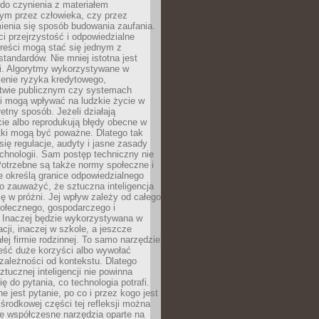
do czynienia z materiałem
ym przez człowieka, czy przez
ienia się sposób budowania zaufania.
i przejrzystość i odpowiedzialne
reści mogą stać się jednym z
tandardów. Nie mniej istotna jest
ki. Algorytmy wykorzystywane w
ocenie ryzyka kredytowego,
twie publicznym czy systemach
i mogą wpływać na ludzkie życie w
etny sposób. Jeżeli działają
cie albo reprodukują błędy obecne w
tki mogą być poważne. Dlatego tak
się regulacje, audyty i jasne zasady
chnologii. Sam postęp techniczny nie
Potrzebne są także normy społeczne i
e określą granice odpowiedzialnego
o zauważyć, że sztuczna inteligencja
się w próżni. Jej wpływ zależy od całego
połecznego, gospodarczego i
. Inaczej będzie wykorzystywana w
acji, inaczej w szkole, a jeszcze
łej firmie rodzinnej. To samo narzędzie
eść duże korzyści albo wywołać
zależności od kontekstu. Dlatego
ztucznej inteligencji nie powinna
ę do pytania, co technologia potrafi.
e jest pytanie, po co i przez kogo jest
rodkowej części tej refleksji można
że współczesne narzędzia oparte na