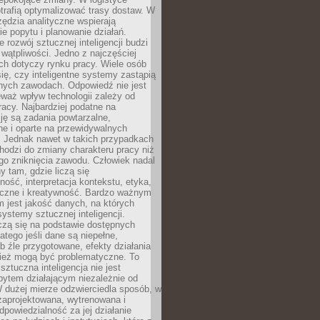
trafią optymalizować trasy dostaw. W
zędzia analityczne wspierają
e popytu i planowanie działań.
 rozwój sztucznej inteligencji budzi
i wątpliwości. Jedno z najczęściej
ch dotyczy rynku pracy. Wiele osób
ię, czy inteligentne systemy zastąpią
jnych zawodach. Odpowiedź nie jest
eważ wpływ technologii zależy od
racy. Najbardziej podatne na
ję są zadania powtarzalne,
e i oparte na przewidywalnych
. Jednak nawet w takich przypadkach
hodzi do zmiany charakteru pracy niż
go zniknięcia zawodu. Człowiek nadal
y tam, gdzie liczą się
ność, interpretacja kontekstu, etyka,
łeczne i kreatywność. Bardzo ważnym
 jest jakość danych, na których
systemy sztucznej inteligencji.
czą się na podstawie dostępnych
latego jeśli dane są niepełne,
ub źle przygotowane, efekty działania
ież mogą być problematyczne. To
sztuczna inteligencja nie jest
ytem działającym niezależnie od
 dużej mierze odzwierciedla sposób, w
 zaprojektowana, wytrenowana i
powiedzialność za jej działanie