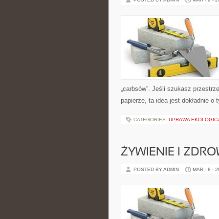
„carbsów”. Jeśli szukasz przestrzen
papierze, ta idea jest dokładnie o
CATEGORIES:
UPRAWA EKOLOGIC
ŻYWIENIE I ZDRO
POSTED BY ADMIN
MAR - 8 - 