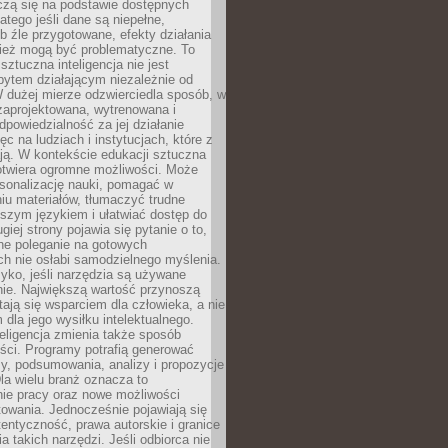
czą się na podstawie dostępnych
latego jeśli dane są niepełne,
ub źle przygotowane, efekty działania
ież mogą być problematyczne. To
sztuczna inteligencja nie jest
ytem działającym niezależnie od
 dużej mierze odzwierciedla sposób, w
 zaprojektowana, wytrenowana i
powiedzialność za jej działanie
c na ludziach i instytucjach, które z
ają. W kontekście edukacji sztuczna
 otwiera ogromne możliwości. Może
rsonalizację nauki, pomagać w
u materiałów, tłumaczyć trudne
tszym językiem i ułatwiać dostęp do
giej strony pojawia się pytanie o to,
ne poleganie na gotowych
h nie osłabi samodzielnego myślenia.
zyko, jeśli narzędzia są używane
nie. Największą wartość przynoszą
tają się wsparciem dla człowieka, a nie
dla jego wysiłku intelektualnego.
eligencja zmienia także sposób
eści. Programy potrafią generować
zy, podsumowania, analizy i propozycje
la wielu branż oznacza to
nie pracy oraz nowe możliwości
owania. Jednocześnie pojawiają się
tentyczność, prawa autorskie i granice
a takich narzędzi. Jeśli odbiorca nie