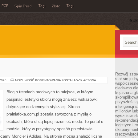
PGE
Tagi
Tagi
Spis Treści
Złoto
SUB
Rozwój sztuc
stał się jed
NIKE
 2026
MOŻLIWOŚĆ KOMENTOWANIA
ZOSTAŁA WYŁĄCZONA
współczesne
niedawno dla
Blog o trendach modowych to miejsce, w którym
kojarzona gł
skomplikowa
pasjonaci estetyki ubioru mogą znaleźć wskazówki
przyszłością
inteligencji
dotyczące codziennych stylizacji. Strona
milionów lud
pralniafoka.com.pl została stworzona z myślą o
wyszukiwark
rekomendacji
osobach, które chcą lepiej rozumieć modę. To portal o
logistyce i 
modzie, który w przystępny sposób przedstawia
eksperymente
rzeczywistoś
ecamy Moncler i Adidas. Na stronie można znaleźć liczne