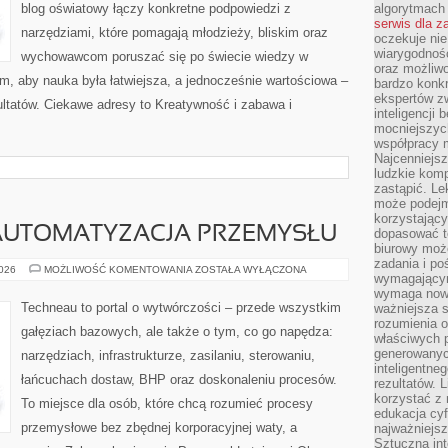
blog oświatowy łączy konkretne podpowiedzi z
algorytmach
serwis dla 
narzędziami, które pomagają młodzieży, bliskim oraz
oczekuje nie
wiarygodnośc
wychowawcom poruszać się po świecie wiedzy w
oraz możliw
, aby nauka była łatwiejsza, a jednocześnie wartościowa –
bardzo konkr
ekspertów z
zultatów. Ciekawe adresy to Kreatywność i zabawa i
inteligencji 
mocniejszych
współpracy m
Najcenniejsz
ludzkie komp
zastąpić. Le
może podejm
korzystający
 AUTOMATYZACJA PRZEMYSŁU
dopasować t
biurowy moż
zadania i po
ROBOTYZACJA
2026
MOŻLIWOŚĆ KOMENTOWANIA
ZOSTAŁA WYŁĄCZONA
wymagającym
I
AUTOMATYZACJA
wymaga nowy
PRZEMYSŁU
Techneau to portal o wytwórczości – przede wszystkim
ważniejsza s
rozumienia 
gałęziach bazowych, ale także o tym, co go napędza:
właściwych p
generowanyc
narzędziach, infrastrukturze, zasilaniu, sterowaniu,
inteligentne
łańcuchach dostaw, BHP oraz doskonaleniu procesów.
rezultatów. L
korzystać z
To miejsce dla osób, które chcą rozumieć procesy
edukacja cyf
przemysłowe bez zbędnej korporacyjnej waty, a
najważniejs
Sztuczna int