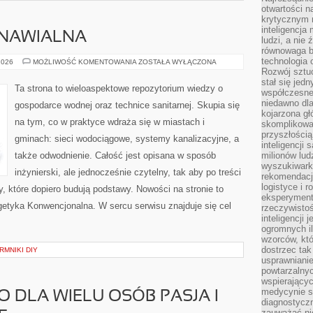
otwartości n
krytycznym 
inteligencja
DNAWIALNA
ludzi, a nie
równowaga b
technologia
ENERGETYKA
2026
MOŻLIWOŚĆ KOMENTOWANIA
ZOSTAŁA WYŁĄCZONA
ODNAWIALNA
Rozwój sztuc
stał się jed
Ta strona to wieloaspektowe repozytorium wiedzy o
współczesne
niedawno dla
gospodarce wodnej oraz technice sanitarnej. Skupia się
kojarzona gł
na tym, co w praktyce wdraża się w miastach i
skomplikowa
przyszłością
gminach: sieci wodociągowe, systemy kanalizacyjne, a
inteligencji
także odwodnienie. Całość jest opisana w sposób
milionów lud
wyszukiwark
inżynierski, ale jednocześnie czytelny, tak aby po treści
rekomendacji
logistyce i 
y, które dopiero budują podstawy. Nowości na stronie to
eksperymente
etyka Konwencjonalna. W sercu serwisu znajduje się cel
rzeczywistoś
inteligencji 
ogromnych i
wzorców, któ
dostrzec tak
RMNIKI DIY
usprawniani
powtarzalnyc
wspierający
medycynie s
O DLA WIELU OSÓB PASJA I
diagnostycz
zauważać ni