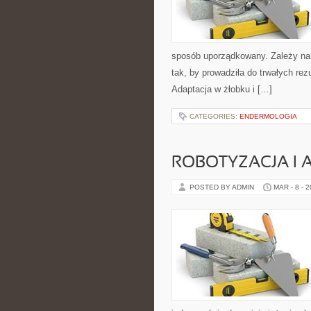
sposób uporządkowany. Zależy nam
tak, by prowadziła do trwałych re
Adaptacja w żłobku i […]
CATEGORIES:
ENDERMOLOGIA
ROBOTYZACJA I
POSTED BY ADMIN
MAR - 8 - 