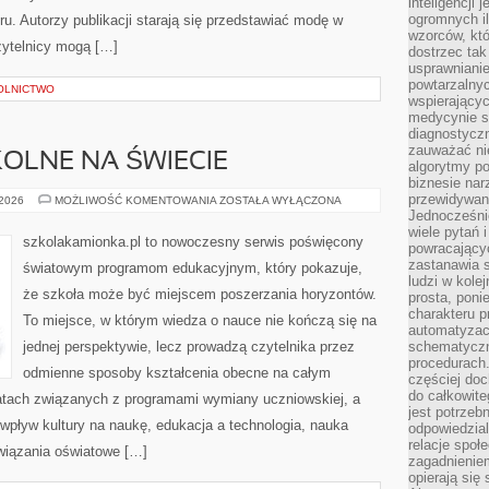
inteligencji 
ogromnych i
oru. Autorzy publikacji starają się przedstawiać modę w
wzorców, któ
zytelnicy mogą […]
dostrzec tak
usprawniani
powtarzalnyc
OLNICTWO
wspierający
medycynie s
diagnostycz
zauważać ni
OLNE NA ŚWIECIE
algorytmy po
biznesie nar
przewidywani
PRZEDMIOTY
 2026
MOŻLIWOŚĆ KOMENTOWANIA
ZOSTAŁA WYŁĄCZONA
SZKOLNE
Jednocześnie
NA
wiele pytań 
ŚWIECIE
szkolakamionka.pl to nowoczesny serwis poświęcony
powracający
zastanawia s
światowym programom edukacyjnym, który pokazuje,
ludzi w kole
że szkoła może być miejscem poszerzania horyzontów.
prosta, poni
charakteru p
To miejsce, w którym wiedza o nauce nie kończą się na
automatyzac
jednej perspektywie, lecz prowadzą czytelnika przez
schematyczn
procedurach
odmienne sposoby kształcenia obecne na całym
częściej doc
do całkowite
matach związanych z programami wymiany uczniowskiej, a
jest potrzebn
 wpływ kultury na naukę, edukacja a technologia, nauka
odpowiedzial
relacje spo
wiązania oświatowe […]
zagadnieniem
opierają się 