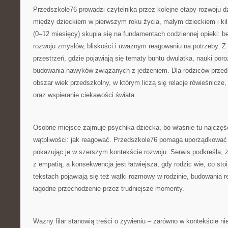
Przedszkole76 prowadzi czytelnika przez kolejne etapy rozwoju d
między dzieckiem w pierwszym roku życia, małym dzieckiem i kil
(0–12 miesięcy) skupia się na fundamentach codziennej opieki: be
rozwoju zmysłów, bliskości i uważnym reagowaniu na potrzeby. Z 
przestrzeń, gdzie pojawiają się tematy buntu dwulatka, nauki por
budowania nawyków związanych z jedzeniem. Dla rodziców prze
obszar wiek przedszkolny, w którym liczą się relacje rówieśnicze,
oraz wspieranie ciekawości świata.
Osobne miejsce zajmuje psychika dziecka, bo właśnie tu najczęśc
wątpliwości: jak reagować. Przedszkole76 pomaga uporządkować
pokazując je w szerszym kontekście rozwoju. Serwis podkreśla, 
z empatią, a konsekwencja jest łatwiejsza, gdy rodzic wie, co s
tekstach pojawiają się też wątki rozmowy w rodzinie, budowania r
łagodne przechodzenie przez trudniejsze momenty.
Ważny filar stanowią treści o żywieniu – zarówno w kontekście ni