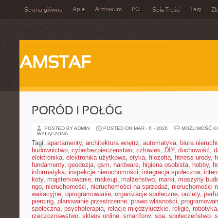
Aple
Archiwum
PGE
Tagi
Strona główna
Spis Treści
Zł
AMSTAF
PORÓD I POŁÓG
POSTED BY ADMIN
POSTED ON MAR - 6 - 2026
MOŻLIWOŚĆ 
WYŁĄCZONA
Tagi:
apartamenty
,
architektura wnętrz
,
automatyka
,
biura nieruc
budownictwo
,
cyberbezpieczenstwo
,
człowiek
,
DIY
,
duchowość
,
d
elektronika
,
elektronika użytkowa
,
etyka
,
filozofia
,
fitness urody
,
f
fundamenty
,
geodezja
,
gsm
,
hardware
,
higiena osobista
,
hobby
,
h
informatyka
,
inspekcje nieruchomości
,
integracja społeczna
,
inter
koty
,
majsterkowanie
,
makeup
,
małżeństwo
,
marki
,
maszyny bud
ngo
,
nieruchomości
,
nieruchomości na sprzedaż
,
nieruchomości 
wakacyjne
,
oprogramowanie
,
organizacje społeczne
,
outlety
,
perf
piercing
,
planowanie przestrzenne
,
prawo własności
,
programowan
społeczna
,
psychoterapia
,
relacje międzyludzkie
,
religie
,
robotyka
rzeczoznawstwo
,
sklepy online
,
smartfony
,
spa
,
społeczeństwo
,
s