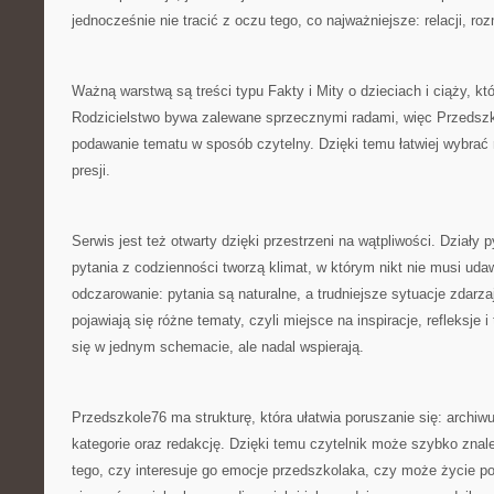
jednocześnie nie tracić z oczu tego, co najważniejsze: relacji, r
Ważną warstwą są treści typu Fakty i Mity o dzieciach i ciąży, kt
Rodzicielstwo bywa zalewane sprzecznymi radami, więc Przedszko
podawanie tematu w sposób czytelny. Dzięki temu łatwiej wybrać 
presji.
Serwis jest też otwarty dzięki przestrzeni na wątpliwości. Działy p
pytania z codzienności tworzą klimat, w którym nikt nie musi ud
odczarowanie: pytania są naturalne, a trudniejsze sytuacje zdarz
pojawiają się różne tematy, czyli miejsce na inspiracje, refleksje i
się w jednym schemacie, ale nadal wspierają.
Przedszkole76 ma strukturę, która ułatwia poruszanie się: archiw
kategorie oraz redakcję. Dzięki temu czytelnik może szybko znal
tego, czy interesuje go emocje przedszkolaka, czy może życie p