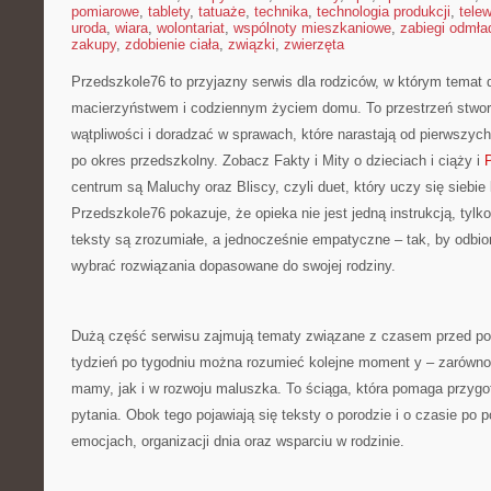
pomiarowe
,
tablety
,
tatuaże
,
technika
,
technologia produkcji
,
telew
uroda
,
wiara
,
wolontariat
,
wspólnoty mieszkaniowe
,
zabiegi odmła
zakupy
,
zdobienie ciała
,
związki
,
zwierzęta
Przedszkole76 to przyjazny serwis dla rodziców, w którym temat 
macierzyństwem i codziennym życiem domu. To przestrzeń stwor
wątpliwości i doradzać w sprawach, które narastają od pierwszych
po okres przedszkolny. Zobacz Fakty i Mity o dzieciach i ciąży i
P
centrum są Maluchy oraz Bliscy, czyli duet, który uczy się siebie
Przedszkole76 pokazuje, że opieka nie jest jedną instrukcją, tylk
teksty są zrozumiałe, a jednocześnie empatyczne – tak, by odbio
wybrać rozwiązania dopasowane do swojej rodziny.
Dużą część serwisu zajmują tematy związane z czasem przed po
tydzień po tygodniu można rozumieć kolejne moment y – zarówn
mamy, jak i w rozwoju maluszka. To ściąga, która pomaga przygot
pytania. Obok tego pojawiają się teksty o porodzie i o czasie po po
emocjach, organizacji dnia oraz wsparciu w rodzinie.