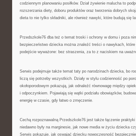
codziennym planowaniu posiłków. Dział żywienie malucha to pod
rozszerzania diety, doboru produktów oraz tworzenia dobrych skoj
dieta to nie tylko składniki, ale również nawyki, które budują się l
Przedszkole76 dba też o temat troski i ochrony w domu i poza nim
bezpieczeństwo dziecka można znaleźć treści o nawykach, które 
podejście wyważone: bez straszenia, za to z naciskiem na uważn
Serwis podejmuje także temat taty po narodzinach dziecka, bo ro
liczą się potrzeby wszystkich. Działy w stylu codzienność po poro
okołoporodowym pokazują, jak odnaleźć równowagę między opiek
i odpoczynkiem. Pojawiają się wątki podziału obowiązków, budowa
energię w czasie, gdy łatwo o zmęczenie.
Cechą rozpoznawalną Przedszkole76 jest także łączenie praktyki
niedawno były na marginesie, jak nowe media w życiu dziecka cz
Serwis pokazuje, jak oswajać dziecku nowoczesność bezpiecznie