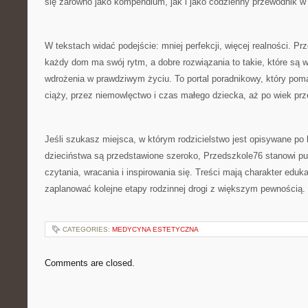
się zarówno jako kompendium, jak i jako codzienny przewodnik w 
W tekstach widać podejście: mniej perfekcji, więcej realności. P
każdy dom ma swój rytm, a dobre rozwiązania to takie, które są w
wdrożenia w prawdziwym życiu. To portal poradnikowy, który po
ciąży, przez niemowlęctwo i czas małego dziecka, aż po wiek prz
Jeśli szukasz miejsca, w którym rodzicielstwo jest opisywane po 
dzieciństwa są przedstawione szeroko, Przedszkole76 stanowi pu
czytania, wracania i inspirowania się. Treści mają charakter eduk
zaplanować kolejne etapy rodzinnej drogi z większym pewnością.
CATEGORIES:
MEDYCYNA ESTETYCZNA
Comments are closed.