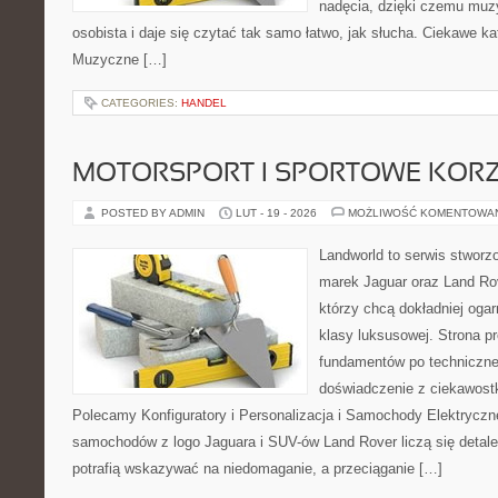
nadęcia, dzięki czemu muzyk
osobista i daje się czytać tak samo łatwo, jak słucha. Ciekawe ka
Muzyczne […]
CATEGORIES:
HANDEL
MOTORSPORT I SPORTOWE KORZ
POSTED BY ADMIN
LUT - 19 - 2026
MOŻLIWOŚĆ KOMENTOWA
Landworld to serwis stworz
marek Jaguar oraz Land Rov
którzy chcą dokładniej oga
klasy luksusowej. Strona p
fundamentów po techniczne
doświadczenie z ciekawostk
Polecamy Konfiguratory i Personalizacja i Samochody Elektrycz
samochodów z logo Jaguara i SUV-ów Land Rover liczą się detal
potrafią wskazywać na niedomaganie, a przeciąganie […]