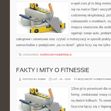
e-opel.com.pl to blog motor
się na marce Opel i wszyst
codziennej eksploatacji, pr
ciekawostki o modelach, ro
miejsce stworzone dla osób
ogarnąć swoje auto, podejm
zakupowe i serwisowe oraz czytać o motoryzacji w sposób prakty
samochodów z podejściem „na co dzień”, gdzie liczy się nie tylko
CATEGORIES:
EUROCASH KINDERGELD
FAKTY I MITY O FITNESSIE
POSTED BY ADMIN
LUT - 24 - 2026
MOŻLIWOŚĆ KOMENTOWA
12ton.pl to przestrzeń dla 
formę, zredukować masę cia
na dwóch kółkach. To serw
fizyczna łączy się z higien