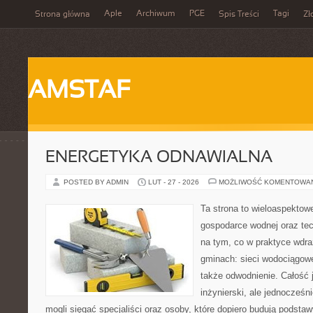
Aple
Archiwum
PGE
Tagi
Strona główna
Spis Treści
Zł
AMSTAF
ENERGETYKA ODNAWIALNA
POSTED BY ADMIN
LUT - 27 - 2026
MOŻLIWOŚĆ KOMENTOWA
Ta strona to wieloaspektow
gospodarce wodnej oraz tech
na tym, co w praktyce wdra
gminach: sieci wodociągowe
także odwodnienie. Całość 
inżynierski, ale jednocześni
mogli sięgać specjaliści oraz osoby, które dopiero budują podstaw