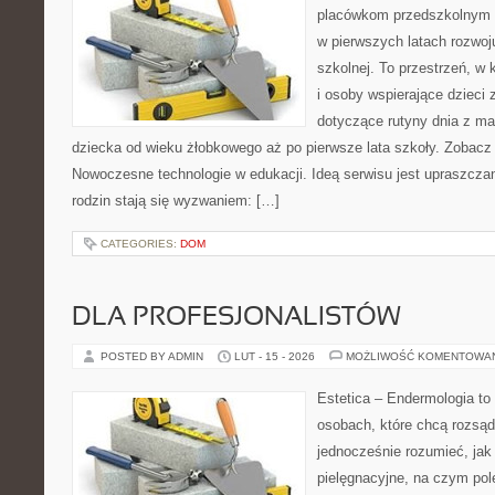
placówkom przedszkolnym o
w pierwszych latach rozwoj
szkolnej. To przestrzeń, w
i osoby wspierające dzieci 
dotyczące rutyny dnia z m
dziecka od wieku żłobkowego aż po pierwsze lata szkoły. Zobacz 
Nowoczesne technologie w edukacji. Ideą serwisu jest upraszczan
rodzin stają się wyzwaniem: […]
CATEGORIES:
DOM
DLA PROFESJONALISTÓW
POSTED BY ADMIN
LUT - 15 - 2026
MOŻLIWOŚĆ KOMENTOWA
Estetica – Endermologia to
osobach, które chcą rozsąd
jednocześnie rozumieć, jak 
pielęgnacyjne, na czym po