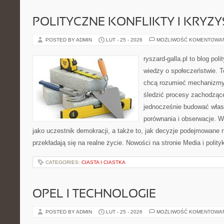
POLITYCZNE KONFLIKTY I KRYZY
POSTED BY ADMIN
LUT - 25 - 2026
MOŻLIWOŚĆ KOMENTOWA
ryszard-galla.pl to blog pol
wiedzy o społeczeństwie. To
chcą rozumieć mechanizmy 
śledzić procesy zachodząc
jednocześnie budować włas
porównania i obserwacje. W
jako uczestnik demokracji, a także to, jak decyzje podejmowane
przekładają się na realne życie. Nowości na stronie Media i polity
CATEGORIES:
CIASTA I CIASTKA
OPEL I TECHNOLOGIE
POSTED BY ADMIN
LUT - 25 - 2026
MOŻLIWOŚĆ KOMENTOWA