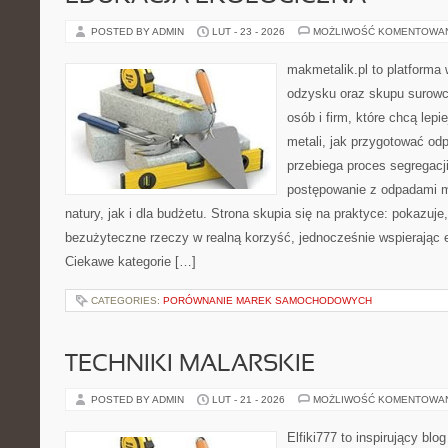
POSTED BY ADMIN
LUT - 23 - 2026
MOŻLIWOŚĆ KOMENTOWA
makmetalik.pl to platforma
odzysku oraz skupu surowc
osób i firm, które chcą lepi
metali, jak przygotować od
przebiega proces segregacj
postępowanie z odpadami m
natury, jak i dla budżetu. Strona skupia się na praktyce: pokazuje
bezużyteczne rzeczy w realną korzyść, jednocześnie wspierając
Ciekawe kategorie […]
CATEGORIES:
PORÓWNANIE MAREK SAMOCHODOWYCH
TECHNIKI MALARSKIE
POSTED BY ADMIN
LUT - 21 - 2026
MOŻLIWOŚĆ KOMENTOWA
Elfiki777 to inspirujący blo