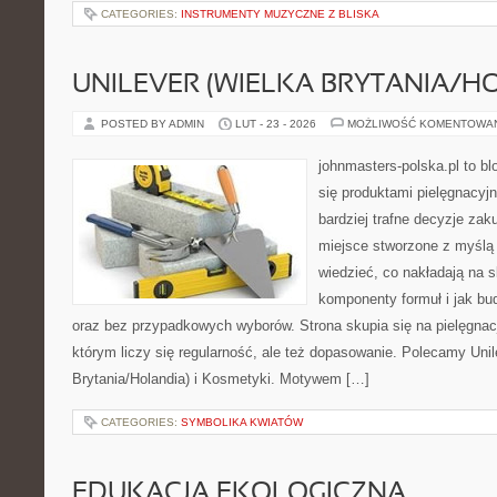
CATEGORIES:
INSTRUMENTY MUZYCZNE Z BLISKA
UNILEVER (WIELKA BRYTANIA/H
POSTED BY ADMIN
LUT - 23 - 2026
MOŻLIWOŚĆ KOMENTOWA
johnmasters-polska.pl to blo
się produktami pielęgnacyj
bardziej trafne decyzje zak
miejsce stworzone z myślą o
wiedzieć, co nakładają na sk
komponenty formuł i jak b
oraz bez przypadkowych wyborów. Strona skupia się na pielęgnacj
którym liczy się regularność, ale też dopasowanie. Polecamy Unil
Brytania/Holandia) i Kosmetyki. Motywem […]
CATEGORIES:
SYMBOLIKA KWIATÓW
EDUKACJA EKOLOGICZNA