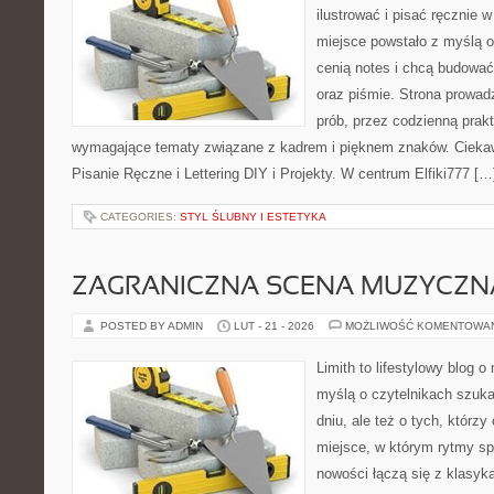
ilustrować i pisać ręcznie 
miejsce powstało z myślą o 
cenią notes i chcą budować
oraz piśmie. Strona prowad
prób, przez codzienną prakt
wymagające tematy związane z kadrem i pięknem znaków. Ciekaw
Pisanie Ręczne i Lettering DIY i Projekty. W centrum Elfiki777 […
CATEGORIES:
STYL ŚLUBNY I ESTETYKA
ZAGRANICZNA SCENA MUZYCZN
POSTED BY ADMIN
LUT - 21 - 2026
MOŻLIWOŚĆ KOMENTOWA
Limith to lifestylowy blog 
myślą o czytelnikach szuka
dniu, ale też o tych, którz
miejsce, w którym rytmy spo
nowości łączą się z klasyk