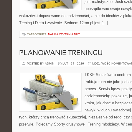
jest realistyczne. Jeśli sz
uporządkować swoje nawyki,
wskazówki dopasowane do codzienności, a nie do ideałów z plakat
Trening i Dieta i żywienie. Sednem 12ton.pl jest […]
CATEGORIES:
NAUKA CZYTANIA NUT
PLANOWANIE TRENINGU
POSTED BY ADMIN
LUT - 24 - 2026
MOŻLIWOŚĆ KOMENTOWA
TKKF Sieraków to centrum w
traktują ruch nie jako jedno
proces. Serwis łączy prakt
codziennością: pokazuje, j
kroku, jak dbać o bezpiecze
nawyki w duchu świadomej r
tych, którzy chcą trenować skuteczniej, niezależnie od tego, czy 
przerwie. Polecamy Sporty drużynowe i Trening młodzieży. W cen