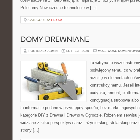
doświadczenia z interpretacją, a inspiracje z różnych krajów prze
Polecamy Nowoczesne technologie w […]
CATEGORIES:
FIZYKA
DOMY DREWNIANE
POSTED BY ADMIN
LUT - 13 - 2026
MOŻLIWOŚĆ KOMENTOWA
Ta witryna to wszechstronn
poświęcony temu, co w prak
różnicę w elementach nośn
konstrukcyjnemu. Jeżeli in
budynku, remont, platforma
kondygnacja stropowa albo d
tu informacje podane w przystępny sposób, bez marketingowych 
kategorie DIY z Drewna i Drewno w Ogrodzie. Rdzeniem serwisu j
widziane z kilku perspektyw naraz: inżynierskiej, stolarskiej oraz 
strony […]