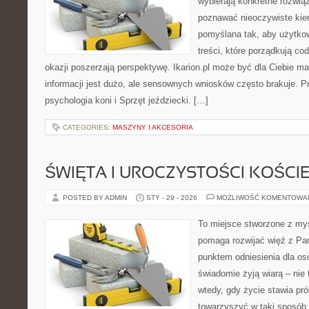
wybierają konkretne rozwią
poznawać nieoczywiste kier
pomyślana tak, aby użytkown
treści, które porządkują co
okazji poszerzają perspektywę. Ikarion.pl może być dla Ciebie m
informacji jest dużo, ale sensownych wniosków często brakuje. P
psychologia koni i Sprzęt jeździecki. […]
CATEGORIES:
MASZYNY I AKCESORIA
ŚWIĘTA I UROCZYSTOŚCI KOŚCI
POSTED BY ADMIN
STY - 29 - 2026
MOŻLIWOŚĆ KOMENTOWA
To miejsce stworzone z myś
pomaga rozwijać więź z Pan
punktem odniesienia dla osó
świadomie żyją wiarą – nie 
wtedy, gdy życie stawia prób
towarzyszyć w taki sposób