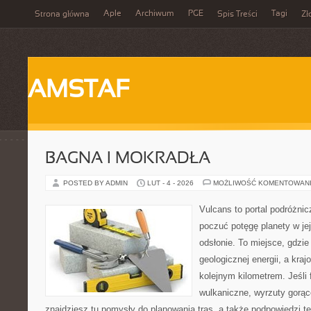
Aple
Archiwum
PGE
Tagi
Strona główna
Spis Treści
Zł
AMSTAF
BAGNA I MOKRADŁA
POSTED BY ADMIN
LUT - 4 - 2026
MOŻLIWOŚĆ KOMENTOWAN
Vulcans to portal podróżnic
poczuć potęgę planety w jej
odsłonie. To miejsce, gdzie 
geologicznej energii, a kra
kolejnym kilometrem. Jeśli 
wulkaniczne, wyrzuty gorąc
znajdziesz tu pomysły do planowania tras, a także podpowiedzi t