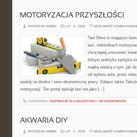
MOTORYZACJA PRZYSZŁOŚCI
POSTED BY ADMIN
LUT - 3 - 2026
MOŻLIWOŚĆ KOMENTOWAN
Taxi Drive to magazyn two
taxi, miłośnikach motoryzac
chcą lepiej zrozumieć świa
którym praktyka spotyka si
mądrą wiedzą o tym, jak d
od wyboru auta, przez rela
spokój na drodze i sens ekonomiczny pracy. Zobacz także Taksó
motoryzacji. Ten portal opisuje taxi nie jako […]
CATEGORIES:
INSPIRACJE DLA NAUCZYCIELI I WYCHOWAWCÓW
AKWARIA DIY
POSTED BY ADMIN
LUT - 2 - 2026
MOŻLIWOŚĆ KOMENTOWAN