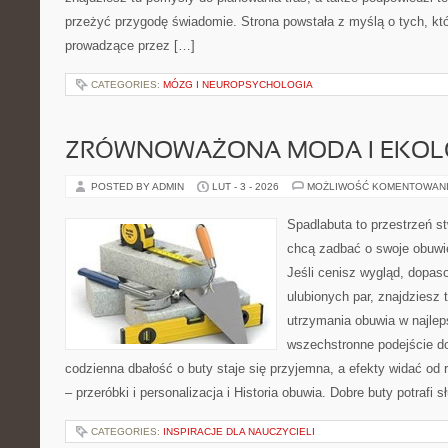
przeżyć przygodę świadomie. Strona powstała z myślą o tych, któ
prowadzące przez […]
CATEGORIES:
MÓZG I NEUROPSYCHOLOGIA
ZRÓWNOWAŻONA MODA I EKOLO
POSTED BY ADMIN
LUT - 3 - 2026
MOŻLIWOŚĆ KOMENTOWAN
Spadlabuta to przestrzeń st
chcą zadbać o swoje obuwi
Jeśli cenisz wygląd, dopas
ulubionych par, znajdziesz
utrzymania obuwia w najlep
wszechstronne podejście do
codzienna dbałość o buty staje się przyjemna, a efekty widać od 
– przeróbki i personalizacja i Historia obuwia. Dobre buty potrafi s
CATEGORIES:
INSPIRACJE DLA NAUCZYCIELI