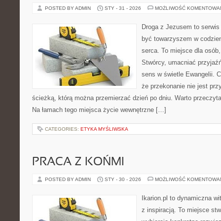
POSTED BY ADMIN
STY - 31 - 2026
MOŻLIWOŚĆ KOMENTOWA
Droga z Jezusem to serwis 
być towarzyszem w codzien
serca. To miejsce dla osób,
Stwórcy, umacniać przyjaź
sens w świetle Ewangelii. C
że przekonanie nie jest prz
ścieżką, którą można przemierzać dzień po dniu. Warto przeczytać
Na łamach tego miejsca życie wewnętrzne […]
CATEGORIES:
ETYKA MYŚLIWSKA
PRACA Z KOŃMI
POSTED BY ADMIN
STY - 30 - 2026
MOŻLIWOŚĆ KOMENTOWA
Ikarion.pl to dynamiczna wi
z inspiracją. To miejsce st