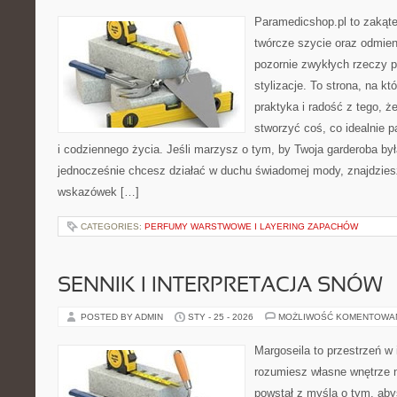
Paramedicshop.pl to zakąte
twórcze szycie oraz odmieni
pozornie zwykłych rzeczy 
stylizacje. To strona, na któ
praktyka i radość z tego, 
stworzyć coś, co idealnie p
i codziennego życia. Jeśli marzysz o tym, by Twoja garderoba by
jednocześnie chcesz działać w duchu świadomej mody, znajdziesz
wskazówek […]
CATEGORIES:
PERFUMY WARSTWOWE I LAYERING ZAPACHÓW
SENNIK I INTERPRETACJA SNÓW
POSTED BY ADMIN
STY - 25 - 2026
MOŻLIWOŚĆ KOMENTOWA
Margoseila to przestrzeń w 
rozumiesz własne wnętrze n
powstał z myślą o tym, aby