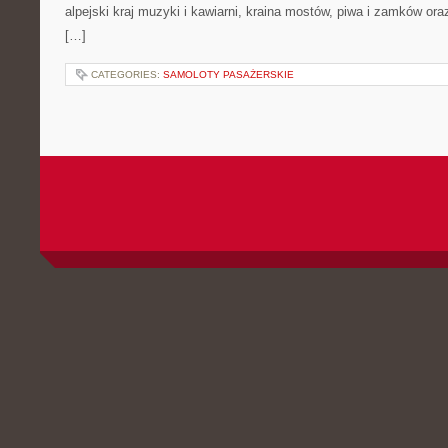
alpejski kraj muzyki i kawiarni, kraina mostów, piwa i zamków oraz k
[…]
CATEGORIES:
SAMOLOTY PASAŻERSKIE