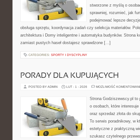
stworzone z myślą o osobac
sprawniej, rozumieć, jak fu
podejmować lepsze decyzje
obsługa sprzętu, koordynacja zadań czy selekcja materiałów. Po
architektura i Domy inteligentne i automatyka budynków. Strona k
zamiast pustych haseł dostajesz sprawdzone […]
CATEGORIES:
SPORTY I DYSCYPLINY
PORADY DLA KUPUJĄCYCH
POSTED BY ADMIN
LUT - 1 - 2026
MOŻLIWOŚĆ KOMENTOWAN
Strona Godziszewscy.pl to 
o osobach, które interesuje 
oraz sprzedaż złota do sku
To serwis poradnikowy, w k
estetyczne z praktyczną w
szukasz czytelnego przewo