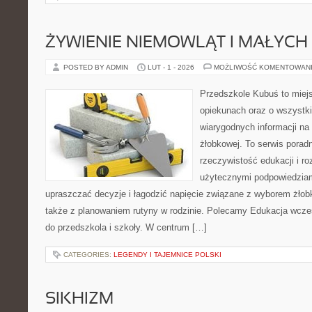
ŻYWIENIE NIEMOWLĄT I MAŁYCH 
POSTED BY ADMIN
LUT - 1 - 2026
MOŻLIWOŚĆ KOMENTOWAN
Przedszkole Kubuś to miej
opiekunach oraz o wszystki
wiarygodnych informacji na 
żłobkowej. To serwis porad
rzeczywistość edukacji i ro
użytecznymi podpowiedziami
upraszczać decyzje i łagodzić napięcie związane z wyborem żłob
także z planowaniem rutyny w rodzinie. Polecamy Edukacja wcze
do przedszkola i szkoły. W centrum […]
CATEGORIES:
LEGENDY I TAJEMNICE POLSKI
SIKHIZM