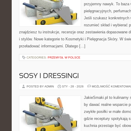
przyjemny nawyk. To baza 
pielęgnacyjnych, perfumach
Jeśli szukasz konkretnych
rozumieć skład i wybierać p
znajdziesz tu instrukcje, recenzje oraz zestawienia dopasowane 
i stylów. Nowe kategorie to Kosmetyki i Pielęgnacja Skóry. W świ
przeładować informacjami. Dlatego […]
CATEGORIES:
PRZEMYSŁ W POLSCE
SOSY I DRESSINGI
POSTED BY ADMIN
STY - 28 - 2026
MOŻLIWOŚĆ KOMENTOWA
JakieSmaki.pl to kulinarny s
by dawać realne wsparcie p
zwykłe posiłki w małe domo
gdzie receptury spotykają s
kuchnia przestaje być obowi