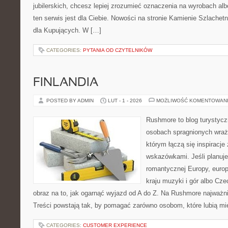
jubilerskich, chcesz lepiej zrozumieć oznaczenia na wyrobach al
ten serwis jest dla Ciebie. Nowości na stronie Kamienie Szlachetn
dla Kupujących. W […]
CATEGORIES:
PYTANIA OD CZYTELNIKÓW
FINLANDIA
POSTED BY ADMIN
LUT - 1 - 2026
MOŻLIWOŚĆ KOMENTOWAN
Rushmore to blog turystycz
osobach spragnionych wraże
którym łączą się inspiracje
wskazówkami. Jeśli planuje
romantycznej Europy, europ
kraju muzyki i gór albo Cze
obraz na to, jak ogarnąć wyjazd od A do Z. Na Rushmore najważni
Treści powstają tak, by pomagać zarówno osobom, które lubią m
CATEGORIES:
CUSTOMER EXPERIENCE