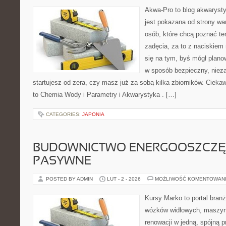
Akwa-Pro to blog akwaryst
jest pokazana od strony war
osób, które chcą poznać te
zadęcia, za to z naciskiem 
się na tym, byś mógł plano
w sposób bezpieczny, nieza
startujesz od zera, czy masz już za sobą kilka zbiorników. Cieka
to Chemia Wody i Parametry i Akwarystyka . […]
CATEGORIES:
JAPONIA
BUDOWNICTWO ENERGOOSZCZĘ
PASYWNE
POSTED BY ADMIN
LUT - 2 - 2026
MOŻLIWOŚĆ KOMENTOWAN
Kursy Marko to portal branż
wózków widłowych, maszyn
renowacji w jedną, spójną p