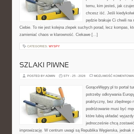
temu, kim jesteś, jak czuje
chcesz iść. Jeśli kiedykolw
pędzie brakuje Ci chwili na
Ciebie. To nie jest kolejna zlepek suchych porad, lecz kompas, k
zamieniać chaos w klarowność. Ciekawe […]
CATEGORIES:
WYSPY
SZLAKI PIWNE
POSTED BY ADMIN
STY - 25 - 2026
MOŻLIWOŚĆ KOMENTOWA
GorąceWęgry.pl to portal tu
potrzeby odkrywania Europ
praktyczny, bez zbędnego n
podróżowanie musi być męc
które lubią układać wyjazdy
jednocześnie chcą zostawić
improwizację. W centrum uwagi są Republika Węgierska, jednak nat