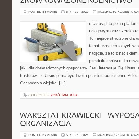
ZRÓWNOWAŻONE ROLNICTWO
POSTED BY ADMIN
STY - 26 - 2026
MOŻLIWOŚĆ KOMENTOWA
e-Ursus.pl to pełna platf
uciągowym oraz szeroko ro
To miejsce stworzone dla o
temat urządzeń rolnych w 
nadęcia, za to z naciskiem
poradniki zarówno dla now
jak i dla doświadczonych gospodarzy. Jeśli interesuje Cię Ursus, 
traktorów – e-Ursus.pl ma być Twoim punktem odniesienia. Polec
Gospodarka wiejska. […]
CATEGORIES:
POKÓJ MALUCHA
WARSZTAT KRAWIECKI – WYPOSAŻ
ORGANIZACJA
POSTED BY ADMIN
STY - 26 - 2026
MOŻLIWOŚĆ KOMENTOWA