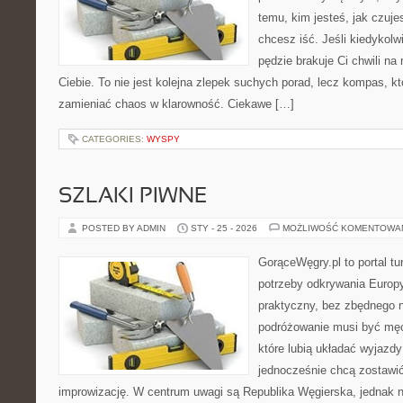
temu, kim jesteś, jak czuje
chcesz iść. Jeśli kiedykolw
pędzie brakuje Ci chwili na
Ciebie. To nie jest kolejna zlepek suchych porad, lecz kompas, k
zamieniać chaos w klarowność. Ciekawe […]
CATEGORIES:
WYSPY
SZLAKI PIWNE
POSTED BY ADMIN
STY - 25 - 2026
MOŻLIWOŚĆ KOMENTOWA
GorąceWęgry.pl to portal tu
potrzeby odkrywania Europ
praktyczny, bez zbędnego n
podróżowanie musi być męc
które lubią układać wyjazdy
jednocześnie chcą zostawić
improwizację. W centrum uwagi są Republika Węgierska, jednak nat