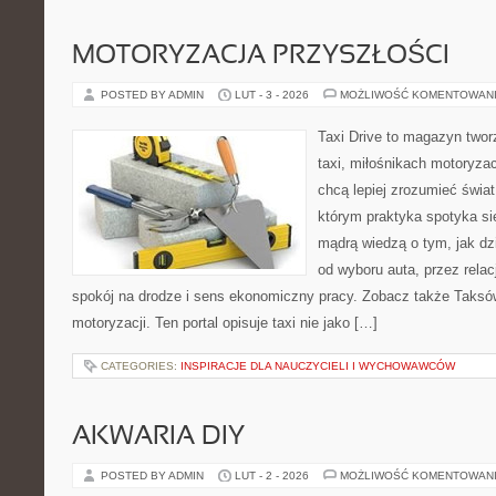
MOTORYZACJA PRZYSZŁOŚCI
POSTED BY ADMIN
LUT - 3 - 2026
MOŻLIWOŚĆ KOMENTOWAN
Taxi Drive to magazyn two
taxi, miłośnikach motoryzac
chcą lepiej zrozumieć świa
którym praktyka spotyka si
mądrą wiedzą o tym, jak d
od wyboru auta, przez rela
spokój na drodze i sens ekonomiczny pracy. Zobacz także Taksó
motoryzacji. Ten portal opisuje taxi nie jako […]
CATEGORIES:
INSPIRACJE DLA NAUCZYCIELI I WYCHOWAWCÓW
AKWARIA DIY
POSTED BY ADMIN
LUT - 2 - 2026
MOŻLIWOŚĆ KOMENTOWAN