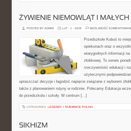
ŻYWIENIE NIEMOWLĄT I MAŁYCH 
POSTED BY ADMIN
LUT - 1 - 2026
MOŻLIWOŚĆ KOMENTOWAN
Przedszkole Kubuś to miej
opiekunach oraz o wszystki
wiarygodnych informacji na 
żłobkowej. To serwis porad
rzeczywistość edukacji i ro
użytecznymi podpowiedziami
upraszczać decyzje i łagodzić napięcie związane z wyborem żłob
także z planowaniem rutyny w rodzinie. Polecamy Edukacja wcze
do przedszkola i szkoły. W centrum […]
CATEGORIES:
LEGENDY I TAJEMNICE POLSKI
SIKHIZM