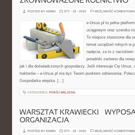
ZRÓWNOWAŻONE ROLNICTWO
POSTED BY ADMIN
STY - 26 - 2026
MOŻLIWOŚĆ KOMENTOWA
e-Ursus.pl to pełna platf
uciągowym oraz szeroko ro
To miejsce stworzone dla o
temat urządzeń rolnych w 
nadęcia, za to z naciskiem
poradniki zarówno dla now
jak i dla doświadczonych gospodarzy. Jeśli interesuje Cię Ursus, 
traktorów – e-Ursus.pl ma być Twoim punktem odniesienia. Polec
Gospodarka wiejska. […]
CATEGORIES:
POKÓJ MALUCHA
WARSZTAT KRAWIECKI – WYPOSAŻ
ORGANIZACJA
POSTED BY ADMIN
STY - 26 - 2026
MOŻLIWOŚĆ KOMENTOWA