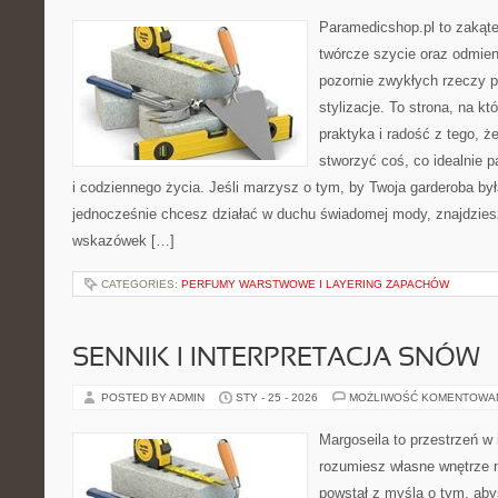
Paramedicshop.pl to zakąte
twórcze szycie oraz odmieni
pozornie zwykłych rzeczy 
stylizacje. To strona, na któ
praktyka i radość z tego, 
stworzyć coś, co idealnie p
i codziennego życia. Jeśli marzysz o tym, by Twoja garderoba by
jednocześnie chcesz działać w duchu świadomej mody, znajdziesz
wskazówek […]
CATEGORIES:
PERFUMY WARSTWOWE I LAYERING ZAPACHÓW
SENNIK I INTERPRETACJA SNÓW
POSTED BY ADMIN
STY - 25 - 2026
MOŻLIWOŚĆ KOMENTOWA
Margoseila to przestrzeń w 
rozumiesz własne wnętrze n
powstał z myślą o tym, aby