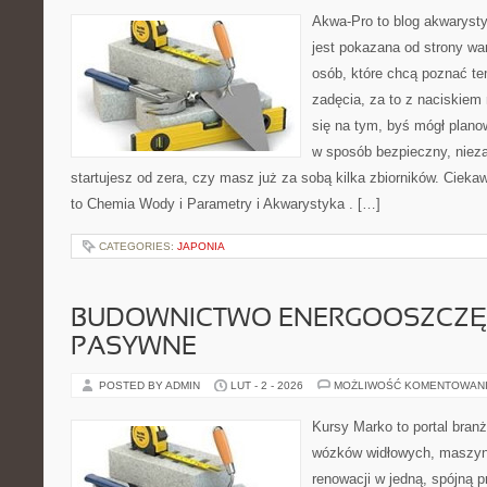
Akwa-Pro to blog akwaryst
jest pokazana od strony war
osób, które chcą poznać te
zadęcia, za to z naciskiem 
się na tym, byś mógł plano
w sposób bezpieczny, nieza
startujesz od zera, czy masz już za sobą kilka zbiorników. Cieka
to Chemia Wody i Parametry i Akwarystyka . […]
CATEGORIES:
JAPONIA
BUDOWNICTWO ENERGOOSZCZĘ
PASYWNE
POSTED BY ADMIN
LUT - 2 - 2026
MOŻLIWOŚĆ KOMENTOWAN
Kursy Marko to portal branż
wózków widłowych, maszyn
renowacji w jedną, spójną p