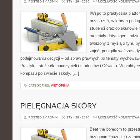
POSTED BY ADMIN
STY - 29 - 2026
MOŻLIWOŚĆ KOMENTOWA
IWspo to praktyczna platfo
przestrzeń, w którym pedag
studenci oraz opiekunowie
materiały dotyczące codzie
tworzony z myślą o tym, b
zajęć, porządkować zasad
podejmowaniu decyzji – od spraw prawnych po tematy wychowawc
Praktyki i staże dla nauczycieli i studentów i Oświata. W praktyce 
kompasu po świecie szkoły. […]
CATEGORIES:
WET-OPINIA
PIELĘGNACJA SKÓRY
POSTED BY ADMIN
STY - 28 - 2026
MOŻLIWOŚĆ KOMENTOWA
Beat the boredom to przest
przegonić znużenie i zamie