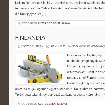
jubilerskich, chcesz lepiej zrozumieć oznaczenia na wyrobach al
ten serwis jest dla Ciebie. Nowości na stronie Kamienie Szlachetn
dla Kupujących. W […]
CATEGORIES:
PYTANIA OD CZYTELNIKÓW
FINLANDIA
POSTED BY ADMIN
LUT - 1 - 2026
MOŻLIWOŚĆ KOMENTOWAN
Rushmore to blog turystycz
osobach spragnionych wraże
którym łączą się inspiracje
wskazówkami. Jeśli planuje
romantycznej Europy, europ
kraju muzyki i gór albo Cze
obraz na to, jak ogarnąć wyjazd od A do Z. Na Rushmore najważni
Treści powstają tak, by pomagać zarówno osobom, które lubią m
CATEGORIES:
CUSTOMER EXPERIENCE