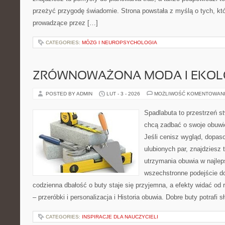
przeżyć przygodę świadomie. Strona powstała z myślą o tych, któ
prowadzące przez […]
CATEGORIES:
MÓZG I NEUROPSYCHOLOGIA
ZRÓWNOWAŻONA MODA I EKOLO
POSTED BY ADMIN
LUT - 3 - 2026
MOŻLIWOŚĆ KOMENTOWAN
Spadlabuta to przestrzeń st
chcą zadbać o swoje obuwi
Jeśli cenisz wygląd, dopas
ulubionych par, znajdziesz
utrzymania obuwia w najlep
wszechstronne podejście do
codzienna dbałość o buty staje się przyjemna, a efekty widać od 
– przeróbki i personalizacja i Historia obuwia. Dobre buty potrafi s
CATEGORIES:
INSPIRACJE DLA NAUCZYCIELI