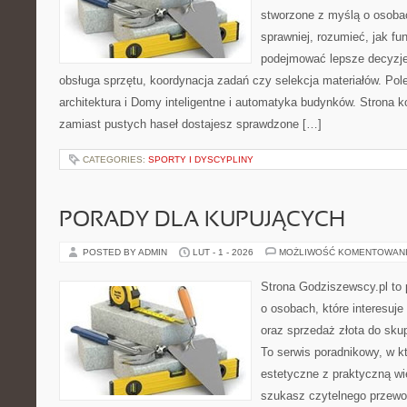
stworzone z myślą o osobac
sprawniej, rozumieć, jak fu
podejmować lepsze decyzje
obsługa sprzętu, koordynacja zadań czy selekcja materiałów. Po
architektura i Domy inteligentne i automatyka budynków. Strona k
zamiast pustych haseł dostajesz sprawdzone […]
CATEGORIES:
SPORTY I DYSCYPLINY
PORADY DLA KUPUJĄCYCH
POSTED BY ADMIN
LUT - 1 - 2026
MOŻLIWOŚĆ KOMENTOWAN
Strona Godziszewscy.pl to 
o osobach, które interesuje 
oraz sprzedaż złota do sku
To serwis poradnikowy, w k
estetyczne z praktyczną w
szukasz czytelnego przewo