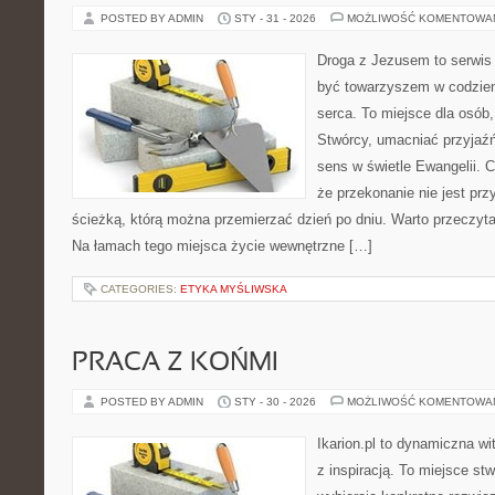
POSTED BY ADMIN
STY - 31 - 2026
MOŻLIWOŚĆ KOMENTOWA
Droga z Jezusem to serwis 
być towarzyszem w codzien
serca. To miejsce dla osób,
Stwórcy, umacniać przyjaź
sens w świetle Ewangelii. C
że przekonanie nie jest prz
ścieżką, którą można przemierzać dzień po dniu. Warto przeczytać
Na łamach tego miejsca życie wewnętrzne […]
CATEGORIES:
ETYKA MYŚLIWSKA
PRACA Z KOŃMI
POSTED BY ADMIN
STY - 30 - 2026
MOŻLIWOŚĆ KOMENTOWA
Ikarion.pl to dynamiczna wi
z inspiracją. To miejsce st