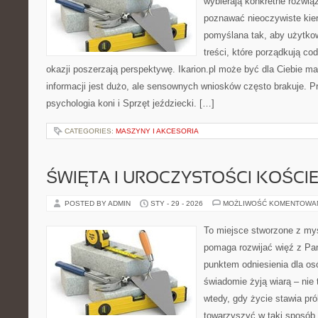
wybierają konkretne rozwią
poznawać nieoczywiste kier
pomyślana tak, aby użytkown
treści, które porządkują co
okazji poszerzają perspektywę. Ikarion.pl może być dla Ciebie m
informacji jest dużo, ale sensownych wniosków często brakuje. P
psychologia koni i Sprzęt jeździecki. […]
CATEGORIES:
MASZYNY I AKCESORIA
ŚWIĘTA I UROCZYSTOŚCI KOŚCI
POSTED BY ADMIN
STY - 29 - 2026
MOŻLIWOŚĆ KOMENTOWA
To miejsce stworzone z myś
pomaga rozwijać więź z Pan
punktem odniesienia dla osó
świadomie żyją wiarą – nie 
wtedy, gdy życie stawia prób
towarzyszyć w taki sposób