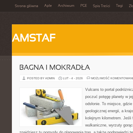
Aple
Archiwum
PGE
Tagi
Strona główna
Spis Treści
Zł
AMSTAF
BAGNA I MOKRADŁA
POSTED BY ADMIN
LUT - 4 - 2026
MOŻLIWOŚĆ KOMENTOWAN
Vulcans to portal podróżnic
poczuć potęgę planety w jej
odsłonie. To miejsce, gdzie 
geologicznej energii, a kra
kolejnym kilometrem. Jeśli 
wulkaniczne, wyrzuty gorąc
znajdziesz tu pomysły do planowania tras, a także podpowiedzi t