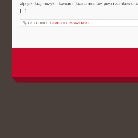
alpejski kraj muzyki i kawiarni, kraina mostów, piwa i zamków oraz k
[…]
CATEGORIES:
SAMOLOTY PASAŻERSKIE