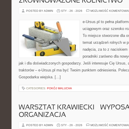
ZRÓWNOWAŻONE ROLNICTWO
POSTED BY ADMIN
STY - 26 - 2026
MOŻLIWOŚĆ KOMENTOWA
e-Ursus.pl to pełna platf
uciągowym oraz szeroko ro
To miejsce stworzone dla o
temat urządzeń rolnych w 
nadęcia, za to z naciskiem
poradniki zarówno dla now
jak i dla doświadczonych gospodarzy. Jeśli interesuje Cię Ursus, 
traktorów – e-Ursus.pl ma być Twoim punktem odniesienia. Polec
Gospodarka wiejska. […]
CATEGORIES:
POKÓJ MALUCHA
WARSZTAT KRAWIECKI – WYPOSAŻ
ORGANIZACJA
POSTED BY ADMIN
STY - 26 - 2026
MOŻLIWOŚĆ KOMENTOWA