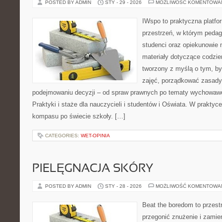
POSTED BY ADMIN
STY - 29 - 2026
MOŻLIWOŚĆ KOMENTOWA
IWspo to praktyczna platfo
przestrzeń, w którym pedag
studenci oraz opiekunowie
materiały dotyczące codzie
tworzony z myślą o tym, b
zajęć, porządkować zasad
podejmowaniu decyzji – od spraw prawnych po tematy wychowawc
Praktyki i staże dla nauczycieli i studentów i Oświata. W praktyce 
kompasu po świecie szkoły. […]
CATEGORIES:
WET-OPINIA
PIELĘGNACJA SKÓRY
POSTED BY ADMIN
STY - 28 - 2026
MOŻLIWOŚĆ KOMENTOWA
Beat the boredom to przest
przegonić znużenie i zamie