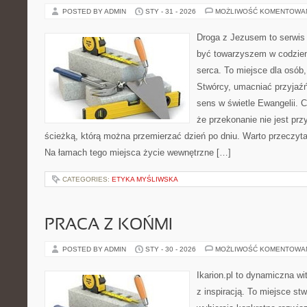
POSTED BY ADMIN
STY - 31 - 2026
MOŻLIWOŚĆ KOMENTOWA
Droga z Jezusem to serwis 
być towarzyszem w codzien
serca. To miejsce dla osób,
Stwórcy, umacniać przyjaź
sens w świetle Ewangelii. C
że przekonanie nie jest prz
ścieżką, którą można przemierzać dzień po dniu. Warto przeczytać
Na łamach tego miejsca życie wewnętrzne […]
CATEGORIES:
ETYKA MYŚLIWSKA
PRACA Z KOŃMI
POSTED BY ADMIN
STY - 30 - 2026
MOŻLIWOŚĆ KOMENTOWA
Ikarion.pl to dynamiczna wi
z inspiracją. To miejsce st