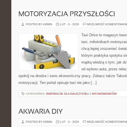
MOTORYZACJA PRZYSZŁOŚCI
POSTED BY ADMIN
LUT - 3 - 2026
MOŻLIWOŚĆ KOMENTOWAN
Taxi Drive to magazyn two
taxi, miłośnikach motoryzac
chcą lepiej zrozumieć świa
którym praktyka spotyka si
mądrą wiedzą o tym, jak d
od wyboru auta, przez rela
spokój na drodze i sens ekonomiczny pracy. Zobacz także Taksó
motoryzacji. Ten portal opisuje taxi nie jako […]
CATEGORIES:
INSPIRACJE DLA NAUCZYCIELI I WYCHOWAWCÓW
AKWARIA DIY
POSTED BY ADMIN
LUT - 2 - 2026
MOŻLIWOŚĆ KOMENTOWAN