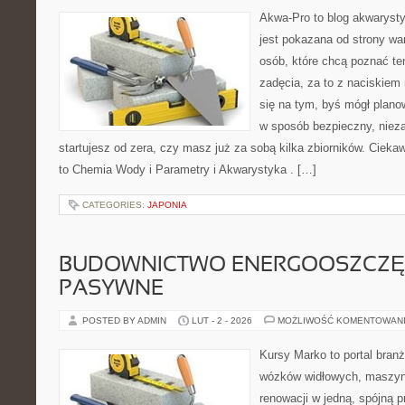
Akwa-Pro to blog akwaryst
jest pokazana od strony war
osób, które chcą poznać te
zadęcia, za to z naciskiem 
się na tym, byś mógł plano
w sposób bezpieczny, nieza
startujesz od zera, czy masz już za sobą kilka zbiorników. Cieka
to Chemia Wody i Parametry i Akwarystyka . […]
CATEGORIES:
JAPONIA
BUDOWNICTWO ENERGOOSZCZĘ
PASYWNE
POSTED BY ADMIN
LUT - 2 - 2026
MOŻLIWOŚĆ KOMENTOWAN
Kursy Marko to portal branż
wózków widłowych, maszyn
renowacji w jedną, spójną p