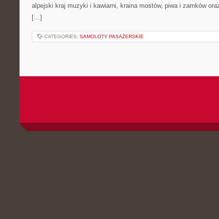
alpejski kraj muzyki i kawiarni, kraina mostów, piwa i zamków oraz k
[…]
CATEGORIES:
SAMOLOTY PASAŻERSKIE