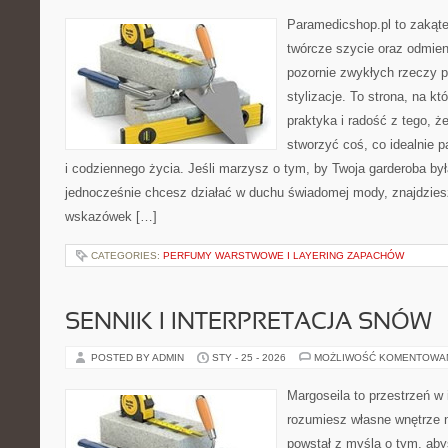
Paramedicshop.pl to zakąte
twórcze szycie oraz odmieni
pozornie zwykłych rzeczy 
stylizacje. To strona, na któ
praktyka i radość z tego, 
stworzyć coś, co idealnie p
i codziennego życia. Jeśli marzysz o tym, by Twoja garderoba by
jednocześnie chcesz działać w duchu świadomej mody, znajdziesz
wskazówek […]
CATEGORIES:
PERFUMY WARSTWOWE I LAYERING ZAPACHÓW
SENNIK I INTERPRETACJA SNÓW
POSTED BY ADMIN
STY - 25 - 2026
MOŻLIWOŚĆ KOMENTOWA
Margoseila to przestrzeń w 
rozumiesz własne wnętrze n
powstał z myślą o tym, aby