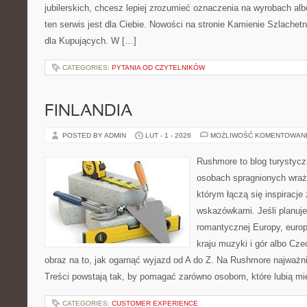
jubilerskich, chcesz lepiej zrozumieć oznaczenia na wyrobach al
ten serwis jest dla Ciebie. Nowości na stronie Kamienie Szlachetn
dla Kupujących. W […]
CATEGORIES:
PYTANIA OD CZYTELNIKÓW
FINLANDIA
POSTED BY ADMIN
LUT - 1 - 2026
MOŻLIWOŚĆ KOMENTOWAN
Rushmore to blog turystycz
osobach spragnionych wraże
którym łączą się inspiracje
wskazówkami. Jeśli planuje
romantycznej Europy, europ
kraju muzyki i gór albo Cze
obraz na to, jak ogarnąć wyjazd od A do Z. Na Rushmore najważni
Treści powstają tak, by pomagać zarówno osobom, które lubią m
CATEGORIES:
CUSTOMER EXPERIENCE