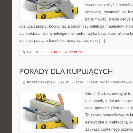
stworzone z myślą o osobac
sprawniej, rozumieć, jak fu
podejmować lepsze decyzje
obsługa sprzętu, koordynacja zadań czy selekcja materiałów. Po
architektura i Domy inteligentne i automatyka budynków. Strona k
zamiast pustych haseł dostajesz sprawdzone […]
CATEGORIES:
SPORTY I DYSCYPLINY
PORADY DLA KUPUJĄCYCH
POSTED BY ADMIN
LUT - 1 - 2026
MOŻLIWOŚĆ KOMENTOWAN
Strona Godziszewscy.pl to 
o osobach, które interesuje 
oraz sprzedaż złota do sku
To serwis poradnikowy, w k
estetyczne z praktyczną w
szukasz czytelnego przewo