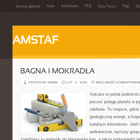
Aple
Archiwum
PGE
Tagi
Strona główna
Spis Treści
Zł
AMSTAF
BAGNA I MOKRADŁA
POSTED BY ADMIN
LUT - 4 - 2026
MOŻLIWOŚĆ KOMENTOWAN
Vulcans to portal podróżnic
poczuć potęgę planety w jej
odsłonie. To miejsce, gdzie 
geologicznej energii, a kra
kolejnym kilometrem. Jeśli 
wulkaniczne, wyrzuty gorąc
znajdziesz tu pomysły do planowania tras, a także podpowiedzi t