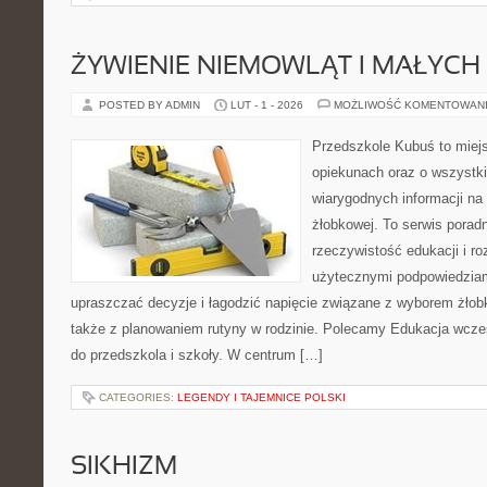
ŻYWIENIE NIEMOWLĄT I MAŁYCH 
POSTED BY ADMIN
LUT - 1 - 2026
MOŻLIWOŚĆ KOMENTOWAN
Przedszkole Kubuś to miej
opiekunach oraz o wszystki
wiarygodnych informacji na 
żłobkowej. To serwis porad
rzeczywistość edukacji i ro
użytecznymi podpowiedziami
upraszczać decyzje i łagodzić napięcie związane z wyborem żłob
także z planowaniem rutyny w rodzinie. Polecamy Edukacja wcze
do przedszkola i szkoły. W centrum […]
CATEGORIES:
LEGENDY I TAJEMNICE POLSKI
SIKHIZM