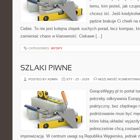
temu, kim jesteś, jak czuje
chcesz iść. Jeśli kiedykolw
pędzie brakuje Ci chwili na
Ciebie. To nie jest kolejna zlepek suchych porad, lecz kompas, k
zamieniać chaos w klarowność. Ciekawe […]
CATEGORIES:
WYSPY
SZLAKI PIWNE
POSTED BY ADMIN
STY - 25 - 2026
MOŻLIWOŚĆ KOMENTOWA
GorąceWęgry.pl to portal tu
potrzeby odkrywania Europ
praktyczny, bez zbędnego n
podróżowanie musi być męc
które lubią układać wyjazdy
jednocześnie chcą zostawić
improwizację. W centrum uwagi są Republika Węgierska, jednak nat