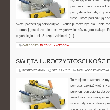
wybierają konkretne rozwią
poznawać nieoczywiste kier
pomyślana tak, aby użytkown
treści, które porządkują co
okazji poszerzają perspektywę. Ikarion.pl może być dla Ciebie m
informacji jest dużo, ale sensownych wniosków często brakuje. P
psychologia koni i Sprzęt jeździecki. […]
CATEGORIES:
MASZYNY I AKCESORIA
ŚWIĘTA I UROCZYSTOŚCI KOŚCI
POSTED BY ADMIN
STY - 29 - 2026
MOŻLIWOŚĆ KOMENTOWA
To miejsce stworzone z myś
pomaga rozwijać więź z Pan
punktem odniesienia dla osó
świadomie żyją wiarą – nie 
wtedy, gdy życie stawia prób
towarzyszyć w taki sposób