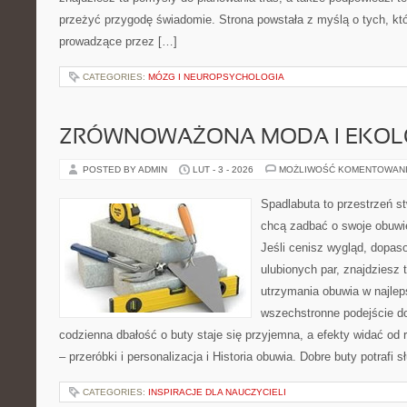
przeżyć przygodę świadomie. Strona powstała z myślą o tych, któ
prowadzące przez […]
CATEGORIES:
MÓZG I NEUROPSYCHOLOGIA
ZRÓWNOWAŻONA MODA I EKOLO
POSTED BY ADMIN
LUT - 3 - 2026
MOŻLIWOŚĆ KOMENTOWAN
Spadlabuta to przestrzeń st
chcą zadbać o swoje obuwi
Jeśli cenisz wygląd, dopas
ulubionych par, znajdziesz
utrzymania obuwia w najlep
wszechstronne podejście do
codzienna dbałość o buty staje się przyjemna, a efekty widać od 
– przeróbki i personalizacja i Historia obuwia. Dobre buty potrafi s
CATEGORIES:
INSPIRACJE DLA NAUCZYCIELI