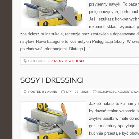
przyjemny nawyk. To baza 
pielęgnacyjnych, perfumach
Jeśli szukasz konkretnych
rozumieć skład i wybierać p
znajdziesz tu instrukcje, recenzje oraz zestawienia dopasowane 
i stylów. Nowe kategorie to Kosmetyki i Pielęgnacja Skóry. W świ
przeładować informacjami. Dlatego […]
CATEGORIES:
PRZEMYSŁ W POLSCE
SOSY I DRESSINGI
POSTED BY ADMIN
STY - 28 - 2026
MOŻLIWOŚĆ KOMENTOWA
JakieSmaki.pl to kulinarny s
by dawać realne wsparcie p
zwykłe posiłki w małe domo
gdzie receptury spotykają s
kuchnia przestaje być obowi