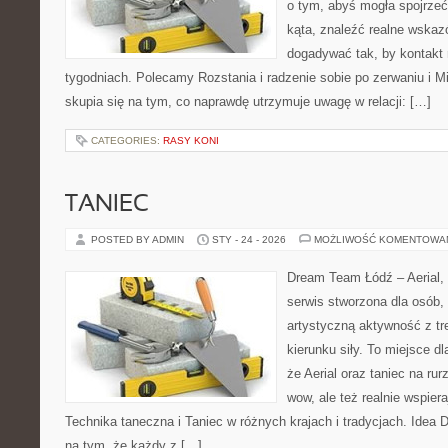
o tym, abyś mogła spojrzeć
kąta, znaleźć realne wskaz
dogadywać tak, by kontakt n
tygodniach. Polecamy Rozstania i radzenie sobie po zerwaniu i Mi
skupia się na tym, co naprawdę utrzymuje uwagę w relacji: […]
CATEGORIES:
RASY KONI
TANIEC
POSTED BY ADMIN
STY - 24 - 2026
MOŻLIWOŚĆ KOMENTOWA
Dream Team Łódź – Aerial, 
serwis stworzona dla osób,
artystyczną aktywność z tre
kierunku siły. To miejsce dl
że Aerial oraz taniec na rurz
wow, ale też realnie wspie
Technika taneczna i Taniec w różnych krajach i tradycjach. Idea
na tym, że każdy z […]