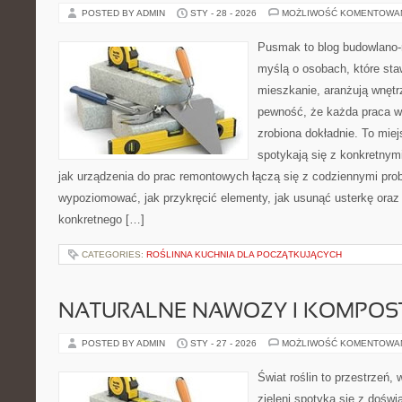
POSTED BY ADMIN
STY - 28 - 2026
MOŻLIWOŚĆ KOMENTOWA
Pusmak to blog budowlano-
myślą o osobach, które sta
mieszkanie, aranżują wnętr
pewność, że każda praca w
zrobiona dokładnie. To mie
spotykają się z konkretnym
jak urządzenia do prac remontowych łączą się z codziennymi pro
wypoziomować, jak przykręcić elementy, jak usunąć usterkę oraz
konkretnego […]
CATEGORIES:
ROŚLINNA KUCHNIA DLA POCZĄTKUJĄCYCH
NATURALNE NAWOZY I KOMPOS
POSTED BY ADMIN
STY - 27 - 2026
MOŻLIWOŚĆ KOMENTOWA
Świat roślin to przestrzeń, 
zieleni spotyka się z doświ