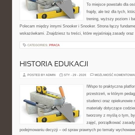
To miejsce powstało dla osó
frajdy, ale też dla tych, kt
trening, wyższy poziom i ba
Polecam między innymi Snooker i Snooker. Strona łączy fundame
wskazówkami. Znajdziesz tu treści, które wyjaśniają zasady oraz
CATEGORIES:
PRACA
HISTORIA EDUKACJI
POSTED BY ADMIN
STY - 29 - 2026
MOŻLIWOŚĆ KOMENTOWA
IWspo to praktyczna platfo
przestrzeń, w którym pedag
studenci oraz opiekunowie
materiały dotyczące codzie
tworzony z myślą o tym, b
zajęć, porządkować zasad
podejmowaniu decyzji – od spraw prawnych po tematy wychowawc