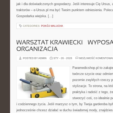
jak i dla doświadczonych gospodarzy. Jeśli interesuje Cię Ursus, 
traktorów – e-Ursus.pl ma być Twoim punktem odniesienia. Polec
Gospodarka wiejska. […]
CATEGORIES:
POKÓJ MALUCHA
WARSZTAT KRAWIECKI – WYPOSAŻ
ORGANIZACJA
POSTED BY ADMIN
STY - 26 - 2026
MOŻLIWOŚĆ KOMENTOWA
Paramedicshop.pl to zakąte
twórcze szycie oraz odmieni
pozornie zwykłych rzeczy 
stylizacje. To strona, na któ
praktyka i radość z tego, 
stworzyć coś, co idealnie p
i codziennego życia. Jeśli marzysz o tym, by Twoja garderoba by
jednocześnie chcesz działać w duchu świadomej mody, znajdziesz