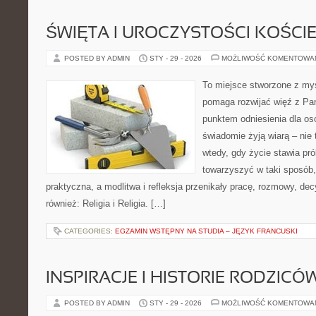
ŚWIĘTA I UROCZYSTOŚCI KOŚCI
POSTED BY ADMIN
STY - 29 - 2026
MOŻLIWOŚĆ KOMENTOWA
To miejsce stworzone z myś
pomaga rozwijać więź z Pan
punktem odniesienia dla osó
świadomie żyją wiarą – nie 
wtedy, gdy życie stawia prób
towarzyszyć w taki sposób
praktyczna, a modlitwa i refleksja przenikały pracę, rozmowy, dec
również: Religia i Religia. […]
CATEGORIES:
EGZAMIN WSTĘPNY NA STUDIA – JĘZYK FRANCUSKI
INSPIRACJE I HISTORIE RODZICÓ
POSTED BY ADMIN
STY - 29 - 2026
MOŻLIWOŚĆ KOMENTOWA