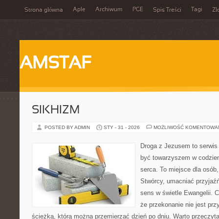
Aple
Archiwum
PGE
Tagi
Strona główna
Spis Treści
Zł
AMSTAF
SIKHIZM
POSTED BY ADMIN
STY - 31 - 2026
MOŻLIWOŚĆ KOMENTOWA
Droga z Jezusem to serwis 
być towarzyszem w codzien
serca. To miejsce dla osób,
Stwórcy, umacniać przyjaź
sens w świetle Ewangelii. C
że przekonanie nie jest prz
ścieżką, którą można przemierzać dzień po dniu. Warto przeczytać