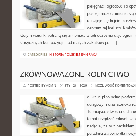
pielęgnacji ogrodów. To opo
posesji może zamienić się w
rozwijają się bujnie, a czł
centrum tej idei stoi Kraków 
którym warunki potrafią się zmieniać, a jednocześnie daje ogrom 
klasycznych kompozycji – od małych zakątków po […]
CATEGORIES:
HISTORIA POLSKIEJ EMIGRACJI
ZRÓWNOWAŻONE ROLNICTWO
POSTED BY ADMIN
STY - 26 - 2026
MOŻLIWOŚĆ KOMENTOWA
e-Ursus.pl to pełna platf
uciągowym oraz szeroko ro
To miejsce stworzone dla o
temat urządzeń rolnych w 
nadęcia, za to z naciskiem
poradniki zarówno dla now