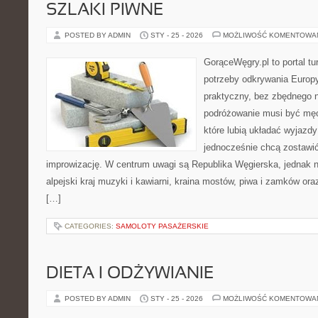
SZLAKI PIWNE
POSTED BY ADMIN
STY - 25 - 2026
MOŻLIWOŚĆ KOMENTOWA
GorąceWęgry.pl to portal tu
potrzeby odkrywania Europ
praktyczny, bez zbędnego n
podróżowanie musi być męc
które lubią układać wyjazdy
jednocześnie chcą zostawić
improwizację. W centrum uwagi są Republika Węgierska, jednak nat
alpejski kraj muzyki i kawiarni, kraina mostów, piwa i zamków oraz k
[…]
CATEGORIES:
SAMOLOTY PASAŻERSKIE
DIETA I ODŻYWIANIE
POSTED BY ADMIN
STY - 25 - 2026
MOŻLIWOŚĆ KOMENTOWA