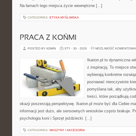
Na łamach tego miejsca życie wewnętrzne […]
CATEGORIES:
ETYKA MYŚLIWSKA
PRACA Z KOŃMI
POSTED BY ADMIN
STY - 30 - 2026
MOŻLIWOŚĆ KOMENTOWA
Ikarion.pl to dynamiczna wi
z inspiracją. To miejsce st
wybierają konkretne rozwią
poznawać nieoczywiste kier
pomyślana tak, aby użytkown
treści, które porządkują co
okazji poszerzają perspektywę. Ikarion.pl może być dla Ciebie m
informacji jest dużo, ale sensownych wniosków często brakuje. P
psychologia koni i Sprzęt jeździecki. […]
CATEGORIES:
MASZYNY I AKCESORIA