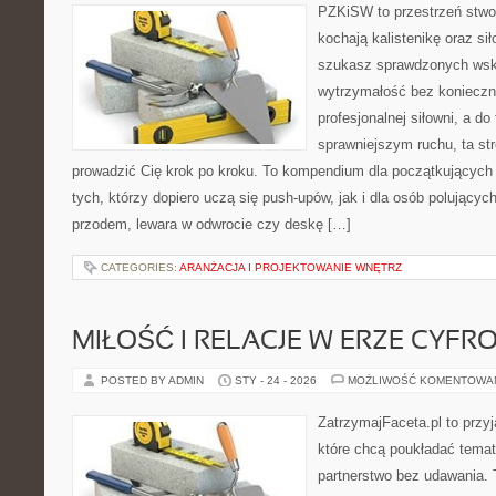
PZKiSW to przestrzeń stwor
kochają kalistenikę oraz sił
szukasz sprawdzonych ws
wytrzymałość bez konieczn
profesjonalnej siłowni, a d
sprawniejszym ruchu, ta str
prowadzić Cię krok po kroku. To kompendium dla początkujących
tych, którzy dopiero uczą się push-upów, jak i dla osób polującyc
przodem, lewara w odwrocie czy deskę […]
CATEGORIES:
ARANŻACJA I PROJEKTOWANIE WNĘTRZ
MIŁOŚĆ I RELACJE W ERZE CYFR
POSTED BY ADMIN
STY - 24 - 2026
MOŻLIWOŚĆ KOMENTOWA
ZatrzymajFaceta.pl to przyj
które chcą poukładać temat
partnerstwo bez udawania. 