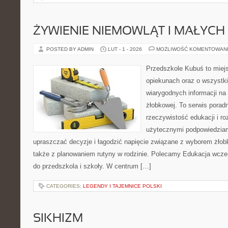
ŻYWIENIE NIEMOWLĄT I MAŁYCH 
POSTED BY ADMIN
LUT - 1 - 2026
MOŻLIWOŚĆ KOMENTOWAN
Przedszkole Kubuś to miej
opiekunach oraz o wszystki
wiarygodnych informacji na 
żłobkowej. To serwis porad
rzeczywistość edukacji i ro
użytecznymi podpowiedziami
upraszczać decyzje i łagodzić napięcie związane z wyborem żłob
także z planowaniem rutyny w rodzinie. Polecamy Edukacja wcze
do przedszkola i szkoły. W centrum […]
CATEGORIES:
LEGENDY I TAJEMNICE POLSKI
SIKHIZM