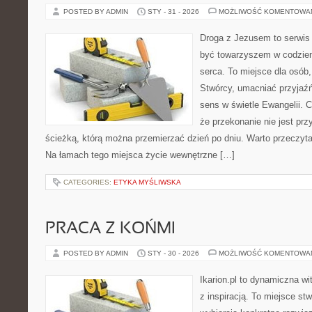
POSTED BY ADMIN
STY - 31 - 2026
MOŻLIWOŚĆ KOMENTOWA
Droga z Jezusem to serwis 
być towarzyszem w codzien
serca. To miejsce dla osób,
Stwórcy, umacniać przyjaź
sens w świetle Ewangelii. C
że przekonanie nie jest prz
ścieżką, którą można przemierzać dzień po dniu. Warto przeczytać
Na łamach tego miejsca życie wewnętrzne […]
CATEGORIES:
ETYKA MYŚLIWSKA
PRACA Z KOŃMI
POSTED BY ADMIN
STY - 30 - 2026
MOŻLIWOŚĆ KOMENTOWA
Ikarion.pl to dynamiczna wi
z inspiracją. To miejsce st