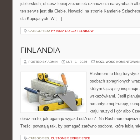
jubilerskich, chcesz lepiej zrozumieć oznaczenia na wyrobach al
ten serwis jest dla Ciebie. Nowości na stronie Kamienie Szlachetn
dla Kupujących. W […]
CATEGORIES:
PYTANIA OD CZYTELNIKÓW
FINLANDIA
POSTED BY ADMIN
LUT - 1 - 2026
MOŻLIWOŚĆ KOMENTOWAN
Rushmore to blog turystycz
osobach spragnionych wraże
którym łączą się inspiracje
wskazówkami. Jeśli planuje
romantycznej Europy, europ
kraju muzyki i gór albo Cze
obraz na to, jak ogarnąć wyjazd od A do Z. Na Rushmore najważni
Treści powstają tak, by pomagać zarówno osobom, które lubią m
CATEGORIES:
CUSTOMER EXPERIENCE