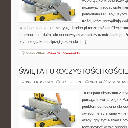
wybierają konkretne rozwią
poznawać nieoczywiste kier
pomyślana tak, aby użytkown
treści, które porządkują co
okazji poszerzają perspektywę. Ikarion.pl może być dla Ciebie m
informacji jest dużo, ale sensownych wniosków często brakuje. P
psychologia koni i Sprzęt jeździecki. […]
CATEGORIES:
MASZYNY I AKCESORIA
ŚWIĘTA I UROCZYSTOŚCI KOŚCI
POSTED BY ADMIN
STY - 29 - 2026
MOŻLIWOŚĆ KOMENTOWA
To miejsce stworzone z myś
pomaga rozwijać więź z Pan
punktem odniesienia dla osó
świadomie żyją wiarą – nie 
wtedy, gdy życie stawia prób
towarzyszyć w taki sposób