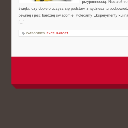
przyjemnością. Niezależnie
święta, czy dopiero uczysz się podstaw, znajdziesz tu podpowied
pewniej i jeść bardziej świadomie. Polecamy Eksperymenty kulina
[…]
CATEGORIES:
EXCELRAPORT