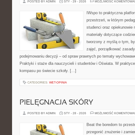
POSTED BY ADMIN
STY - 29 - 2026
MOŻLIWOŚĆ KOMENTOWA
IWspo to praktyczna platfo
przestrzeń, w którym pedag
studenci oraz opiekunowie
materiały dotyczące codzie
tworzony z myślą o tym, b
zajęć, porządkować zasad
podejmowaniu decyzji – od spraw prawnych po tematy wychowawc
Praktyki i staże dla nauczycieli i studentów i Oświata. W praktyce 
kompasu po świecie szkoły. […]
CATEGORIES:
WET-OPINIA
PIELĘGNACJA SKÓRY
POSTED BY ADMIN
STY - 28 - 2026
MOŻLIWOŚĆ KOMENTOWA
Beat the boredom to przest
przegonić znużenie i zamie