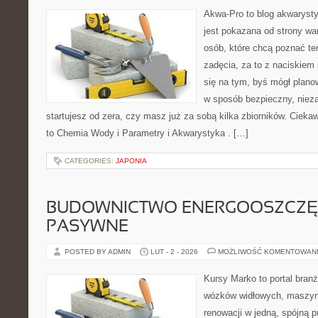
Akwa-Pro to blog akwaryst
jest pokazana od strony war
osób, które chcą poznać te
zadęcia, za to z naciskiem 
się na tym, byś mógł plano
w sposób bezpieczny, nieza
startujesz od zera, czy masz już za sobą kilka zbiorników. Cieka
to Chemia Wody i Parametry i Akwarystyka . […]
CATEGORIES:
JAPONIA
BUDOWNICTWO ENERGOOSZCZĘ
PASYWNE
POSTED BY ADMIN
LUT - 2 - 2026
MOŻLIWOŚĆ KOMENTOWAN
Kursy Marko to portal branż
wózków widłowych, maszyn
renowacji w jedną, spójną p