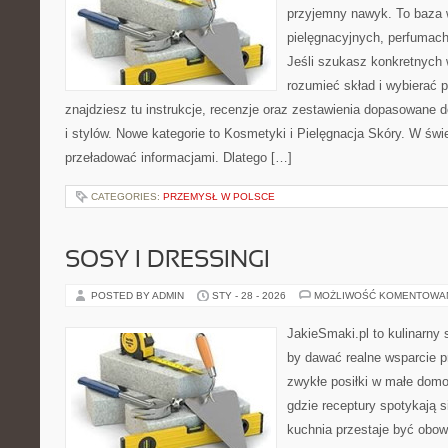
przyjemny nawyk. To baza 
pielęgnacyjnych, perfumach
Jeśli szukasz konkretnych
rozumieć skład i wybierać p
znajdziesz tu instrukcje, recenzje oraz zestawienia dopasowane 
i stylów. Nowe kategorie to Kosmetyki i Pielęgnacja Skóry. W świ
przeładować informacjami. Dlatego […]
CATEGORIES:
PRZEMYSŁ W POLSCE
SOSY I DRESSINGI
POSTED BY ADMIN
STY - 28 - 2026
MOŻLIWOŚĆ KOMENTOWA
JakieSmaki.pl to kulinarny s
by dawać realne wsparcie p
zwykłe posiłki w małe domo
gdzie receptury spotykają s
kuchnia przestaje być obowi