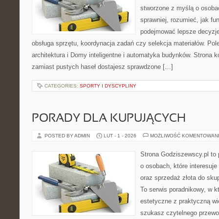
stworzone z myślą o osobac
sprawniej, rozumieć, jak fu
podejmować lepsze decyzje
obsługa sprzętu, koordynacja zadań czy selekcja materiałów. Po
architektura i Domy inteligentne i automatyka budynków. Strona k
zamiast pustych haseł dostajesz sprawdzone […]
CATEGORIES:
SPORTY I DYSCYPLINY
PORADY DLA KUPUJĄCYCH
POSTED BY ADMIN
LUT - 1 - 2026
MOŻLIWOŚĆ KOMENTOWAN
Strona Godziszewscy.pl to 
o osobach, które interesuje 
oraz sprzedaż złota do sku
To serwis poradnikowy, w k
estetyczne z praktyczną w
szukasz czytelnego przewo