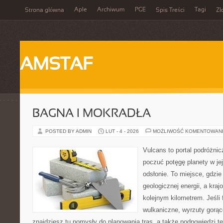
Aple
Archiwum
PGE
Tagi
Strona główna
Spis Treści
Zł
AMSTAF
BAGNA I MOKRADŁA
POSTED BY ADMIN
LUT - 4 - 2026
MOŻLIWOŚĆ KOMENTOWAN
Vulcans to portal podróżnic
poczuć potęgę planety w jej
odsłonie. To miejsce, gdzie 
geologicznej energii, a kra
kolejnym kilometrem. Jeśli 
wulkaniczne, wyrzuty gorąc
znajdziesz tu pomysły do planowania tras, a także podpowiedzi t