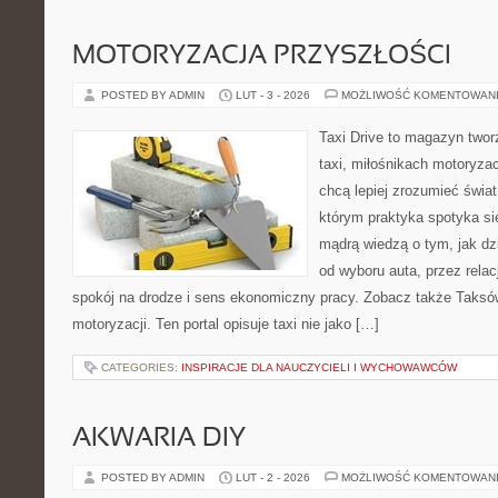
MOTORYZACJA PRZYSZŁOŚCI
POSTED BY ADMIN
LUT - 3 - 2026
MOŻLIWOŚĆ KOMENTOWAN
Taxi Drive to magazyn two
taxi, miłośnikach motoryzac
chcą lepiej zrozumieć świa
którym praktyka spotyka si
mądrą wiedzą o tym, jak d
od wyboru auta, przez rela
spokój na drodze i sens ekonomiczny pracy. Zobacz także Taksó
motoryzacji. Ten portal opisuje taxi nie jako […]
CATEGORIES:
INSPIRACJE DLA NAUCZYCIELI I WYCHOWAWCÓW
AKWARIA DIY
POSTED BY ADMIN
LUT - 2 - 2026
MOŻLIWOŚĆ KOMENTOWAN