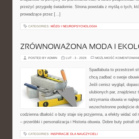
przeżyć przygodę świadomie. Strona powstała z myślą o tych, któ
prowadzące przez […]
CATEGORIES:
MÓZG I NEUROPSYCHOLOGIA
ZRÓWNOWAŻONA MODA I EKOLO
POSTED BY ADMIN
LUT - 3 - 2026
MOŻLIWOŚĆ KOMENTOWAN
Spadlabuta to przestrzeń st
chcą zadbać o swoje obuwi
Jeśli cenisz wygląd, dopas
ulubionych par, znajdziesz
utrzymania obuwia w najlep
wszechstronne podejście do
codzienna dbałość o buty staje się przyjemna, a efekty widać od 
– przeróbki i personalizacja i Historia obuwia. Dobre buty potrafi s
CATEGORIES:
INSPIRACJE DLA NAUCZYCIELI