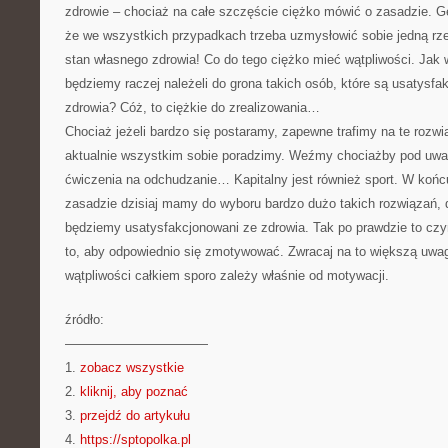
zdrowie – chociaż na całe szczęście ciężko mówić o zasadzie. Ge
że we wszystkich przypadkach trzeba uzmysłowić sobie jedną rz
stan własnego zdrowia! Co do tego ciężko mieć wątpliwości. Jak w
będziemy raczej należeli do grona takich osób, które są usatysf
zdrowia? Cóż, to ciężkie do zrealizowania…
Chociaż jeżeli bardzo się postaramy, zapewne trafimy na te rozwią
aktualnie wszystkim sobie poradzimy. Weźmy chociażby pod uwa
ćwiczenia na odchudzanie… Kapitalny jest również sport. W końcu
zasadzie dzisiaj mamy do wyboru bardzo dużo takich rozwiązań, 
będziemy usatysfakcjonowani ze zdrowia. Tak po prawdzie to czym
to, aby odpowiednio się zmotywować. Zwracaj na to większą uwag
wątpliwości całkiem sporo zależy właśnie od motywacji.
źródło:
———————————
1.
zobacz wszystkie
2.
kliknij, aby poznać
3.
przejdź do artykułu
4.
https://sptopolka.pl