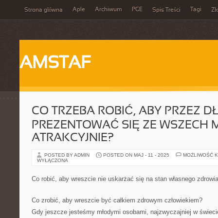
Aple
Archiwum
PGE
Tagi
Strona główna
Spis Treści
Zł
AMSTAF
CO TRZEBA ROBIĆ, ABY PRZEZ D
PREZENTOWAĆ SIĘ ZE WSZECH 
ATRAKCYJNIE?
POSTED BY ADMIN
POSTED ON MAJ - 11 - 2025
MOŻLIWOŚĆ 
WYŁĄCZONA
Co robić, aby wreszcie nie uskarżać się na stan własnego zdrowi
Co zrobić, aby wreszcie być całkiem zdrowym człowiekiem?
Gdy jeszcze jesteśmy młodymi osobami, najzwyczajniej w świeci