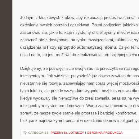
Jednym z kluczowych kroków, aby rozpocząć proces tworzenia int
określenie swoich potrzeb ⁣i‌ oczekiwań. Przed podjęciem jakichko
zastanowić się, jakie funkcje i‌ systemy⁤ chcielibyśmy mieć w na
zapoznać się ⁢z dostępnymi na ⁤rynku rozwiązaniami, takimi jak
sy
urządzenia IoT
czy
sprzęt do automatyzacji domu
. Dzięki temu
ogląd na to,⁤ co‌ jest możliwe ⁤do zrealizowania i co najlepiej spełn
Dziękujemy, że poświęciliście swój czas na ⁤przeczytanie ​naszego
inteligentnym. Jak ​widzicie, przyszłość już dawno zawitała do ⁣n
nieustannie się ‌rozwija, zapewniając nam coraz więcej możliwości. 
tylko luksus, ale przede wszystkim wygoda⁤ i bezpieczeństwo⁢ dla c
kiedyś wydawały się niemożliwe do zrealizowania, teraz są na wyc
inteligentnym systemom domowym. Warto zainwestować w tę now
sprawi, że nasze życie stanie się prostsze i bardziej komfortowe.
bieżąco z najnowszymi trendami w dziedzinie domów⁤ inteligentny
CATEGORIES:
PRZEMYSŁ LOTNICZY I OBRONNA PRODUKCJA