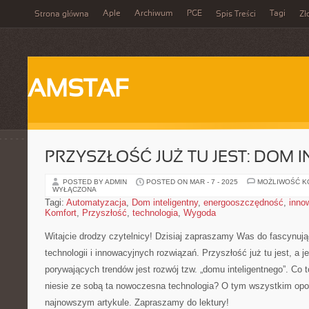
Aple
Archiwum
PGE
Tagi
Strona główna
Spis Treści
Zł
AMSTAF
PRZYSZŁOŚĆ JUŻ TU JEST: DOM 
POSTED BY ADMIN
POSTED ON MAR - 7 - 2025
MOŻLIWOŚĆ 
WYŁĄCZONA
Tagi:
Automatyzacja
,
Dom inteligentny
,
energooszczędność
,
inno
Komfort
,
Przyszłość
,
technologia
,
Wygoda
Witajcie drodzy czytelnicy! Dzisiaj zapraszamy Was do fascynu
technologii i innowacyjnych rozwiązań. Przyszłość już tu jest, a j
porywających trendów jest rozwój tzw. „domu inteligentnego”.⁤ Co to 
niesie ze sobą ta nowoczesna technologia? O tym wszystkim o
najnowszym artykule. Zapraszamy do lektury!