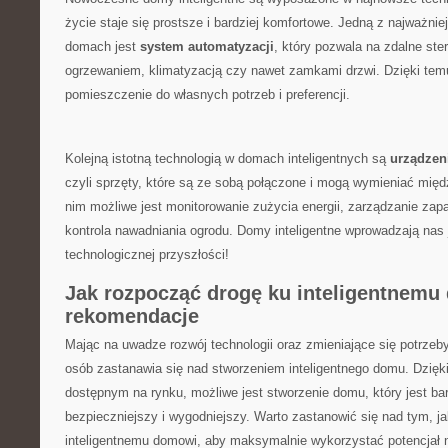
życie staje się prostsze i ⁤bardziej komfortowe. Jedną z najważniej
domach jest
system automatyzacji
, który pozwala na ​zdalne‍ st
ogrzewaniem, klimatyzacją czy nawet zamkami ‍drzwi. Dzięki te
⁢pomieszczenie do własnych potrzeb i preferencji.
Kolejną istotną technologią w domach inteligentnych są
urządzeni
czyli sprzęty, które są ze​ sobą połączone i mogą wymieniać międ
nim możliwe jest monitorowanie zużycia energii, zarządzanie​ za
kontrola nawadniania ogrodu. Domy inteligentne wprowadzają nas‍ 
technologicznej przyszłości!
Jak rozpocząć drogę ku inteligentnemu
rekomendacje
Mając na uwadze ‌rozwój technologii oraz zmieniające się potrze
osób zastanawia się nad stworzeniem inteligentnego domu. Dzięk
dostępnym na rynku, możliwe jest⁤ stworzenie domu, który jest⁤ bar
bezpieczniejszy i⁣ wygodniejszy. Warto zastanowić się nad tym, ⁢j
inteligentnemu domowi, aby maksymalnie wykorzystać potencjał n