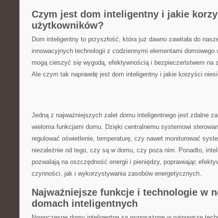
Czym jest dom inteligentny i jakie ⁢korzy
⁤użytkowników?
Dom inteligentny to przyszłość,⁢ która już dawno⁤ zawitała​ do nasz
innowacyjnych technologii z codziennymi elementami domowego 
mogą cieszyć się wygodą, efektywnością i bezpieczeństwem na‍ 
Ale czym⁢ tak naprawdę jest dom ‌inteligentny i jakie ⁣korzyści nies
Jedną z najważniejszych zalet domu inteligentnego jest zdalne zarz
wieloma⁣ funkcjami domu.​ Dzięki centralnemu systemowi sterowan
⁢regulować oświetlenie, temperaturę,‌ czy ⁣nawet​ monitorować sys
niezależnie od tego, czy są w domu, czy poza nim. Ponadto, intel
pozwalają ⁤na oszczędność energii i pieniędzy, poprawiając ⁤efek
czynności, jak i wykorzystywania zasobów energetycznych.
Najważniejsze funkcje i technologie w
domach‍ inteligentnych
Nowoczesne domy⁢ inteligentne są ⁢wyposażone w najnowsze technol